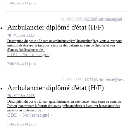
Publié il y a 13 jours
Ajouter cette offre à ma sélection
CDD
Non renseigné
Ambulancier diplômé d'état (H/F)
78 - VERSAILLES
Description du poste : En tant qu'ambulancier(ère) hospitalier(ère), vous aurez pour
mission de Assurer le transport sécurisé des patients au sein de l'hôpital et vers
d'autres établissements de...
CDD - Non renseigné
Publié il y a 14 jours
Ajouter cette offre à ma sélection
CDD
Non renseigné
Ambulancier diplômé d'état (H/F)
78 - VERSAILLES
Description du poste : En tant qu'ambulancier en alternance, vous serez au cœur de
l'action, contribuant à fournir des soins préhospitaliers et à assurer le transport des
patients en toute sécurité...
CDD - Non renseigné
Publié il y a 14 jours