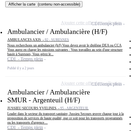
Afficher la carte
(contenu non-accessible)
Ajouter cette offre à ma sélection
CDI
Temps plein
Ambulancier / Ambulancière (H/F)
AMBULANCES AXIS -
92 - SURESNES
Nous recherchons un ambulancier (h/f) Vous devez avoir le diplôme DEA ou CCA
Vous aurez en charge les missions suivantes : Vous travaillez au sein d'une structure
basée à Suresnes, Vous gérez le...
CDI - Temps plein
Publié il y a 2 jours
Ajouter cette offre à ma sélection
CDI
Temps plein
Ambulancier / Ambulancière
SMUR - Argenteuil (H/F)
JUSSIEU SECOURS YVELINES -
95 - ARGENTEUIL
Leader dans le secteur du transport sanitaire, Jussieu Secours œuvre chaque jour à la
proposition de services de haute qualité, que ce soit pour les transports programmés
ou les transports d'urgence....
CDI - Temps plein