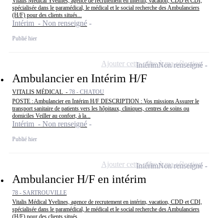
Vitalis Médical Yvelines, agence de recrutement en intérim, vacation, CDD et CDI,
spécialisée dans le paramédical, le médical et le social recherche des Ambulanciers
(H/F) pour des clients situés...
Intérim - Non renseigné
Publié hier
Ajouter cette offre à ma sélection
Intérim
Non renseigné
Ambulancier en Intérim H/F
VITALIS MÉDICAL -
78 - CHATOU
POSTE : Ambulancier en Intérim H/F DESCRIPTION : Vos missions Assurer le
transport sanitaire de patients vers les hôpitaux, cliniques, centres de soins ou
domiciles Veiller au confort, à la...
Intérim - Non renseigné
Publié hier
Ajouter cette offre à ma sélection
Intérim
Non renseigné
Ambulancier H/F en intérim
78 - SARTROUVILLE
Vitalis Médical Yvelines, agence de recrutement en intérim, vacation, CDD et CDI,
spécialisée dans le paramédical, le médical et le social recherche des Ambulanciers
(H/F) pour des clients situés...