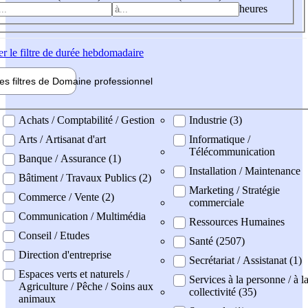
heures
er
le filtre de durée hebdomadaire
les filtres de
Domaine pro
fessionnel
ne professionel
Achats / Comptabilité / Gestion
Industrie (3)
Arts / Artisanat d'art
Informatique /
Télécommunication
Banque / Assurance (1)
Installation / Maintenance
Bâtiment / Travaux Publics (2)
Marketing / Stratégie
Commerce / Vente (2)
commerciale
Communication / Multimédia
Ressources Humaines
Conseil / Etudes
Santé (2507)
Direction d'entreprise
Secrétariat / Assistanat (1)
Espaces verts et naturels /
Services à la personne / à l
Agriculture / Pêche / Soins aux
collectivité (35)
animaux