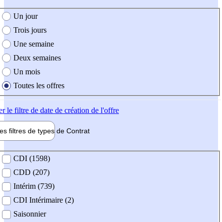
e création de l'offre
Un jour
Trois jours
Une semaine
Deux semaines
Un mois
Toutes les offres
er
le filtre de date de création de l'offre
les filtres de types de
Contrat
de contrat
CDI (1598)
CDD (207)
Intérim (739)
CDI Intérimaire (2)
Saisonnier