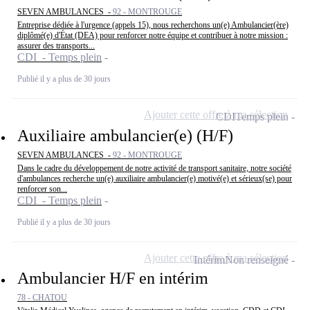
SEVEN AMBULANCES -
92 - MONTROUGE
Entreprise dédiée à l'urgence (appels 15), nous recherchons un(e) Ambulancier(ère)
diplômé(e) d'État (DEA) pour renforcer notre équipe et contribuer à notre mission :
assurer des transports...
CDI - Temps plein
Publié il y a plus de 30 jours
Ajouter cette offre à ma sélection
CDI
Temps plein
Auxiliaire ambulancier(e) (H/F)
SEVEN AMBULANCES -
92 - MONTROUGE
Dans le cadre du développement de notre activité de transport sanitaire, notre société
d'ambulances recherche un(e) auxiliaire ambulancier(e) motivé(e) et sérieux(se) pour
renforcer son...
CDI - Temps plein
Publié il y a plus de 30 jours
Ajouter cette offre à ma sélection
Intérim
Non renseigné
Ambulancier H/F en intérim
78 - CHATOU