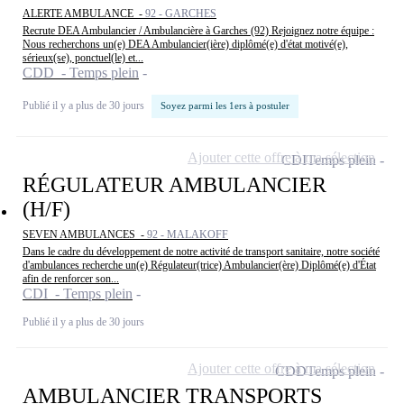
ALERTE AMBULANCE -
92 - GARCHES
Recrute DEA Ambulancier / Ambulancière à Garches (92) Rejoignez notre équipe :
Nous recherchons un(e) DEA Ambulancier(ière) diplômé(e) d'état motivé(e),
sérieux(se), ponctuel(le) et...
CDD - Temps plein
Publié il y a plus de 30 jours
Soyez parmi les 1ers à postuler
Ajouter cette offre à ma sélection
CDI
Temps plein
RÉGULATEUR AMBULANCIER
(H/F)
SEVEN AMBULANCES -
92 - MALAKOFF
Dans le cadre du développement de notre activité de transport sanitaire, notre société
d'ambulances recherche un(e) Régulateur(trice) Ambulancier(ère) Diplômé(e) d'État
afin de renforcer son...
CDI - Temps plein
Publié il y a plus de 30 jours
Ajouter cette offre à ma sélection
CDD
Temps plein
AMBULANCIER TRANSPORTS