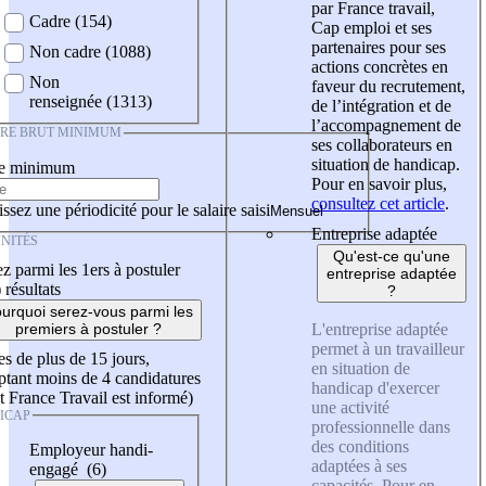
par France travail,
Cadre (154)
Cap emploi et ses
partenaires pour ses
Non cadre (1088)
actions concrètes en
Non
faveur du recrutement,
renseignée (1313)
de l’intégration et de
l’accompagnement de
IRE BRUT MINIMUM
ses collaborateurs en
situation de handicap.
re minimum
Pour en savoir plus,
consultez cet article
.
ssez une périodicité pour le salaire saisi
Entreprise adaptée
NITÉS
Qu'est-ce qu'une
z parmi les 1ers à postuler
entreprise adaptée
)
résultats
?
urquoi serez-vous parmi les
L'entreprise adaptée
premiers à postuler ?
permet à un travailleur
es de plus de 15 jours,
en situation de
tant moins de 4 candidatures
handicap d'exercer
t France Travail est informé)
une activité
ICAP
professionnelle dans
des conditions
Employeur handi-
adaptées à ses
engagé (6)
capacités. Pour en