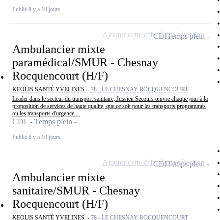
Publié il y a 10 jours
Ajouter cette offre à ma sélection
CDI
Temps plein
Ambulancier mixte
paramédical/SMUR - Chesnay
Rocquencourt (H/F)
KEOLIS SANTÉ YVELINES -
78 - LE CHESNAY ROCQUENCOURT
Leader dans le secteur du transport sanitaire, Jussieu Secours œuvre chaque jour à la
proposition de services de haute qualité, que ce soit pour les transports programmés
ou les transports d'urgence....
CDI - Temps plein
Publié il y a 10 jours
Ajouter cette offre à ma sélection
CDI
Temps plein
Ambulancier mixte
sanitaire/SMUR - Chesnay
Rocquencourt (H/F)
KEOLIS SANTÉ YVELINES -
78 - LE CHESNAY ROCQUENCOURT