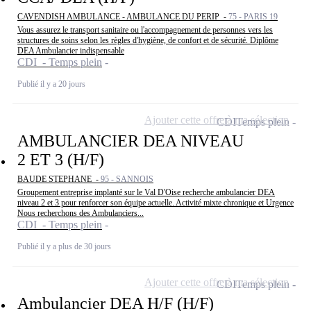
CAVENDISH AMBULANCE - AMBULANCE DU PERIP -
75 - PARIS 19
Vous assurez le transport sanitaire ou l'accompagnement de personnes vers les
structures de soins selon les règles d'hygiène, de confort et de sécurité. Diplôme
DEA Ambulancier indispensable
CDI - Temps plein
Publié il y a 20 jours
Ajouter cette offre à ma sélection
CDI
Temps plein
AMBULANCIER DEA NIVEAU
2 ET 3 (H/F)
BAUDE STEPHANE -
95 - SANNOIS
Groupement entreprise implanté sur le Val D'Oise recherche ambulancier DEA
niveau 2 et 3 pour renforcer son équipe actuelle. Activité mixte chronique et Urgence
Nous recherchons des Ambulanciers...
CDI - Temps plein
Publié il y a plus de 30 jours
Ajouter cette offre à ma sélection
CDI
Temps plein
Ambulancier DEA H/F (H/F)