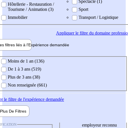
Spectacle (1)
Hôtellerie - Restauration /
Tourisme / Animation (3)
Sport
Immobilier
Transport / Logistique
Appliquer
le filtre du domaine professi
es filtres liés à l'
Expérience
demandée
ience demandée
Moins de 1 an (136)
De 1 à 3 ans (519)
Plus de 3 ans (38)
Non renseignée (661)
er
le filtre de l'expérience demandée
Plus De
Filtres
IFICATION
employeur reconnu