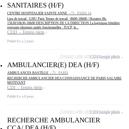
SANITAIRES (H/F)
CENTRE HOSPITALIER SAINTE ANNE -
75 - PARIS 14
Lieu de travail : GHU Paris Temps de travail : 8h00-18h00 / Horaires 8h-
15h30/10h30-18h00 DESCRIPTION DE LA DIRECTION La logistique hôtelière
regroupe plusieurs unités fonctionnelles : l'UCP, le...
CDD - Temps plein
Publié il y a 2 jours
Ajouter cette offre à ma sélection
CDI
Temps plein
AMBULANCIER(E) DEA (H/F)
AMBULANCES BASTILLE -
75 - PARIS
RECHERCHE AMBULANCIER DEA CONNAISSANCE DE PARIS SALAIRE
MOTIVANT
CDI - Temps plein
Publié il y a 6 jours
Ajouter cette offre à ma sélection
CDI
Temps plein
RECHERCHE AMBULANCIER
CCA/ DEA (H/F)