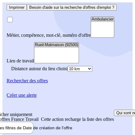
Imprimer
Besoin d'aide sur la recherche d'offres d'emploi ?
Métier, compétence, mot-clé, numéro d'offre
Lieu de travail
Distance autour du lieu choisi
Rechercher
des offres
Créer une alerte
Qui sont n
icher uniquement
 offres France Travail
Cette action recharge la liste des offres
les filtres de
Date de création
de l'offre