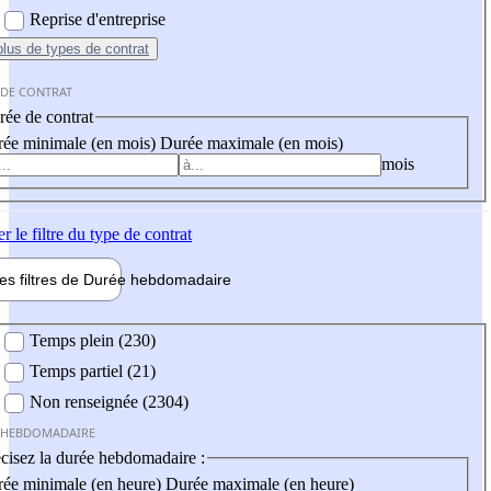
Reprise d'entreprise
plus
de types de contrat
 DE CONTRAT
ée de contrat
ée minimale (en mois)
Durée maximale (en mois)
mois
er
le filtre du type de contrat
les filtres de
Durée hebdo
madaire
 hebdomadaire
Temps plein (230)
Temps partiel (21)
Non renseignée (2304)
 HEBDOMADAIRE
cisez la durée hebdomadaire :
ée minimale (en heure)
Durée maximale (en heure)