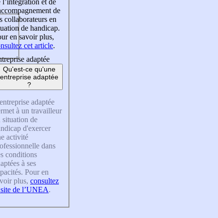
 l’intégration et de
’accompagnement de
s collaborateurs en
tuation de handicap.
ur en savoir plus,
nsultez cet article
.
treprise adaptée
Qu'est-ce qu'une
entreprise adaptée
?
entreprise adaptée
rmet à un travailleur
 situation de
ndicap d'exercer
e activité
ofessionnelle dans
s conditions
aptées à ses
pacités. Pour en
voir plus,
consultez
 site de l’UNEA
.