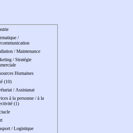
strie
rmatique /
écommunication
allation / Maintenance
eting / Stratégie
merciale
sources Humaines
é (10)
étariat / Assistanat
ices à la personne / à la
ectivité (1)
ctacle
rt
sport / Logistique