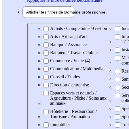
Appliquer
le filtre de durée hebdomadaire
Afficher les filtres de
Domaine pro
fessionnel
Domaine professionel
Achats / Comptabilité / Gestion
Indu
Arts / Artisanat d'art
Info
Tél
Banque / Assurance
Inst
Bâtiment / Travaux Publics
Mark
Commerce / Vente (4)
com
Communication / Multimédia
Res
Conseil / Etudes
Sant
Direction d'entreprise
Secr
Espaces verts et naturels /
Serv
Agriculture / Pêche / Soins aux
coll
animaux
Spe
Hôtellerie - Restauration /
Tourisme / Animation
Spo
Immobilier
Tran