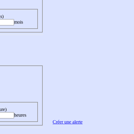
s)
mois
ure)
heures
Créer une alerte