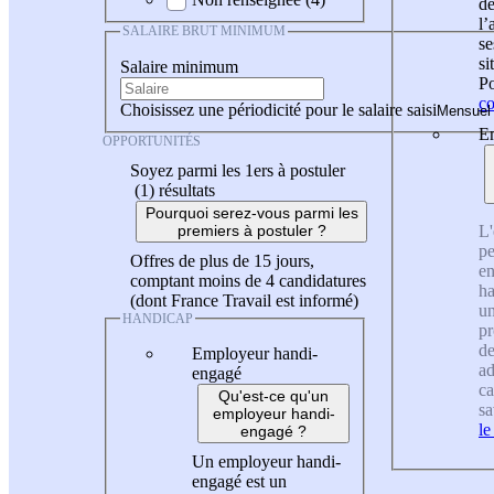
de
l
SALAIRE BRUT MINIMUM
se
si
Salaire minimum
Po
co
Choisissez une périodicité pour le salaire saisi
En
OPPORTUNITÉS
Soyez parmi les 1ers à postuler
(1)
résultats
Pourquoi serez-vous parmi les
L'
premiers à postuler ?
pe
Offres de plus de 15 jours,
en
comptant moins de 4 candidatures
ha
(dont France Travail est informé)
un
HANDICAP
pr
de
Employeur handi-
ad
engagé
ca
Qu'est-ce qu'un
sa
employeur handi-
le
engagé ?
Un employeur handi-
engagé est un