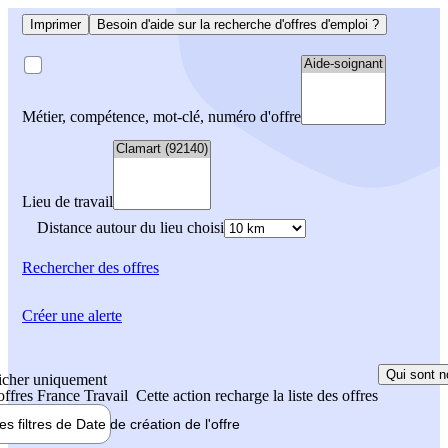
Imprimer
Besoin d'aide sur la recherche d'offres d'emploi ?
Métier, compétence, mot-clé, numéro d'offre
Lieu de travail
Distance autour du lieu choisi
Rechercher
des offres
Créer une alerte
Qui sont n
icher uniquement
 offres France Travail
Cette action recharge la liste des offres
les filtres de
Date de création
de l'offre