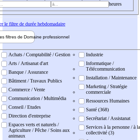
heures
er
le filtre de durée hebdomadaire
les filtres de
Domaine pro
fessionnel
ne professionel
Achats / Comptabilité / Gestion
Industrie
Arts / Artisanat d'art
Informatique /
Télécommunication
Banque / Assurance
Installation / Maintenance
Bâtiment / Travaux Publics
Marketing / Stratégie
Commerce / Vente
commerciale
Communication / Multimédia
Ressources Humaines
Conseil / Etudes
Santé (368)
Direction d'entreprise
Secrétariat / Assistanat
Espaces verts et naturels /
Services à la personne / à l
Agriculture / Pêche / Soins aux
collectivité (3)
animaux