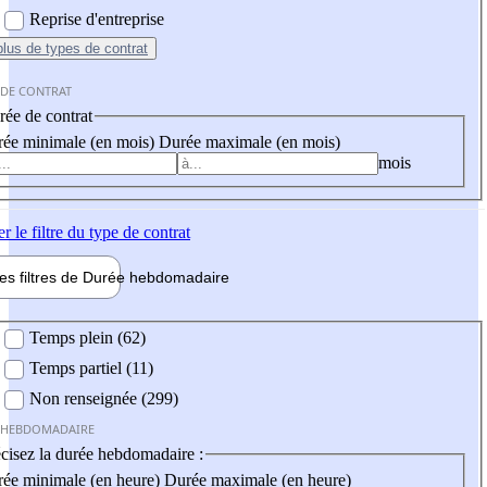
Reprise d'entreprise
plus
de types de contrat
 DE CONTRAT
ée de contrat
ée minimale (en mois)
Durée maximale (en mois)
mois
er
le filtre du type de contrat
les filtres de
Durée hebdo
madaire
 hebdomadaire
Temps plein (62)
Temps partiel (11)
Non renseignée (299)
 HEBDOMADAIRE
cisez la durée hebdomadaire :
ée minimale (en heure)
Durée maximale (en heure)