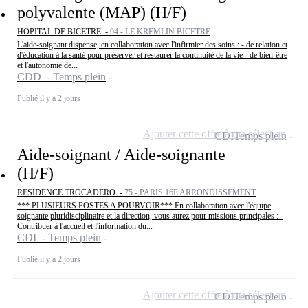
polyvalente (MAP) (H/F)
HOPITAL DE BICETRE -
94 - LE KREMLIN BICETRE
L'aide-soignant dispense, en collaboration avec l'infirmier des soins : - de relation et
d'éducation à la santé pour préserver et restaurer la continuité de la vie - de bien-être
et l'autonomie de...
CDD - Temps plein
Publié il y a 2 jours
Ajouter cette offre à ma sélection
CDI
Temps plein
Aide-soignant / Aide-soignante
(H/F)
RESIDENCE TROCADERO -
75 - PARIS 16E ARRONDISSEMENT
*** PLUSIEURS POSTES A POURVOIR*** En collaboration avec l'équipe
soignante pluridisciplinaire et la direction, vous aurez pour missions principales : -
Contribuer à l'accueil et l'information du...
CDI - Temps plein
Publié il y a 2 jours
Ajouter cette offre à ma sélection
CDI
Temps plein