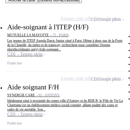
Afficher la carte
(contenu non-accessible)
Ajouter cette offre à ma sélection
CDI
Temps plein
Aide-soignant à l'ITEP (H/F)
MUTUELLE LA MAYOTTE -
75 - PARIS
Les jeunes de l'ITEP Angela Davis Junior situé à Paris 18ème à deux pas de la Porte
de la Chapelle, du métro et de tramway, recherchent pour compléter l'équipe
pluridisciplinaire un(e) Aide-soignant...
CDI - Temps plein
Publié hier
Ajouter cette offre à ma sélection
CDI
Temps plein
Aide soignant F/H
SYNERGIE CARE -
92 - ANTONY
Idéalement situé à proximité du centre-ville d'Antony et du RER B, le Pôle de Vie La
Chartraine est un établissement médico-social complet, alliant qualité des soins et
cadre de vie agréable. Son...
CDI - Temps plein
Publié hier