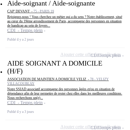
Aide-soignant / Aide-soignante
CAP' DEVANT -
75 - PARIS 19
Rejoignez-nous ! Vous cherchez un métier qui a du sens ? Notre établissement, situé
au cœur du 19ème arrondissement de Paris, accompagne des personnes en situation
de handicap au sein de foyers...
CDI - Temps plein
Publié il y a 2 jours
Ajouter cette offre à ma sélection
CDI
Temps plein
AIDE SOIGNANT A DOMICILE
(H/F)
ASSOCIATION DE MAINTIEN A DOMICILE VELIZ -
78 - VELIZY
VILLACOUBLAY
Notre SSIAD associatif accompagne des personnes âgées et/ou en situation de
dépendance afin de leur permettre de rester chez elles dans les meilleures conditions.
Nous recherchons un(e)...
CDI - Temps plein
Publié il y a 3 jours
Ajouter cette offre à ma sélection
CDI
Temps plein