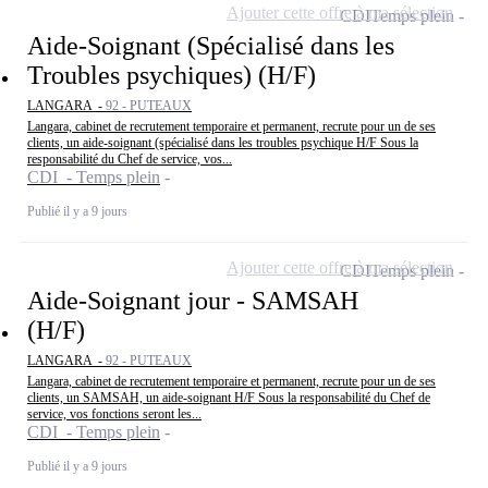
Ajouter cette offre à ma sélection
CDI
Temps plein
Aide-Soignant (Spécialisé dans les
Troubles psychiques) (H/F)
LANGARA -
92 - PUTEAUX
Langara, cabinet de recrutement temporaire et permanent, recrute pour un de ses
clients, un aide-soignant (spécialisé dans les troubles psychique H/F Sous la
responsabilité du Chef de service, vos...
CDI - Temps plein
Publié il y a 9 jours
Ajouter cette offre à ma sélection
CDI
Temps plein
Aide-Soignant jour - SAMSAH
(H/F)
LANGARA -
92 - PUTEAUX
Langara, cabinet de recrutement temporaire et permanent, recrute pour un de ses
clients, un SAMSAH, un aide-soignant H/F Sous la responsabilité du Chef de
service, vos fonctions seront les...
CDI - Temps plein
Publié il y a 9 jours