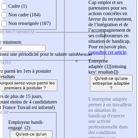
Cap emploi et ses
Cadre (1)
partenaires pour ses
actions concrètes en
Non cadre (184)
faveur du recrutement,
Non renseignée (187)
de l’intégration et de
l’accompagnement de
IRE BRUT MINIMUM
ses collaborateurs en
situation de handicap.
re minimum
Pour en savoir plus,
consultez cet article
.
ssez une périodicité pour le salaire saisi
Entreprise
NITÉS
adaptée (1
[[missing
z parmi les 1ers à postuler
key: resultats]]
)
résultats
Qu'est-ce qu'une
urquoi serez-vous parmi les
entreprise adaptée
premiers à postuler ?
?
es de plus de 15 jours,
L'entreprise adaptée
tant moins de 4 candidatures
permet à un travailleur
t France Travail est informé)
en situation de
ICAP
handicap d'exercer
une activité
Employeur handi-
professionnelle dans
engagé (2)
des conditions
Qu'est-ce qu'un
adaptées à ses