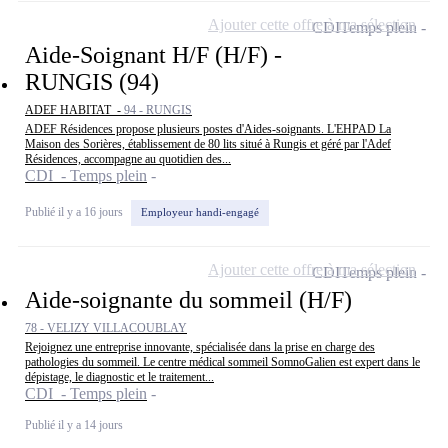
Ajouter cette offre à ma sélection
CDI
Temps plein
Aide-Soignant H/F (H/F) -
RUNGIS (94)
ADEF HABITAT -
94 - RUNGIS
ADEF Résidences propose plusieurs postes d'Aides-soignants. L'EHPAD La
Maison des Sorières, établissement de 80 lits situé à Rungis et géré par l'Adef
Résidences, accompagne au quotidien des...
CDI - Temps plein
Publié il y a 16 jours
Employeur handi-engagé
Ajouter cette offre à ma sélection
CDI
Temps plein
Aide-soignante du sommeil (H/F)
78 - VELIZY VILLACOUBLAY
Rejoignez une entreprise innovante, spécialisée dans la prise en charge des
pathologies du sommeil. Le centre médical sommeil SomnoGalien est expert dans le
dépistage, le diagnostic et le traitement...
CDI - Temps plein
Publié il y a 14 jours