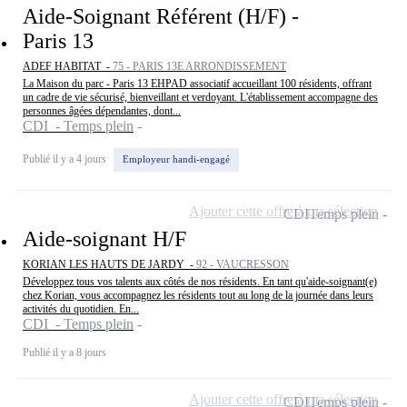
Aide-Soignant Référent (H/F) -
Paris 13
ADEF HABITAT -
75 - PARIS 13E ARRONDISSEMENT
La Maison du parc - Paris 13 EHPAD associatif accueillant 100 résidents, offrant
un cadre de vie sécurisé, bienveillant et verdoyant. L'établissement accompagne des
personnes âgées dépendantes, dont...
CDI - Temps plein
Publié il y a 4 jours
Employeur handi-engagé
Ajouter cette offre à ma sélection
CDI
Temps plein
Aide-soignant H/F
KORIAN LES HAUTS DE JARDY -
92 - VAUCRESSON
Développez tous vos talents aux côtés de nos résidents. En tant qu'aide-soignant(e)
chez Korian, vous accompagnez les résidents tout au long de la journée dans leurs
activités du quotidien. En...
CDI - Temps plein
Publié il y a 8 jours
Ajouter cette offre à ma sélection
CDI
Temps plein