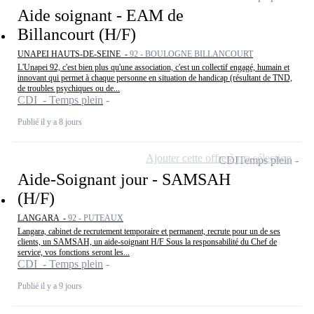
Aide soignant - EAM de
Billancourt (H/F)
UNAPEI HAUTS-DE-SEINE -
92 - BOULOGNE BILLANCOURT
L'Unapei 92, c'est bien plus qu'une association, c'est un collectif engagé, humain et
innovant qui permet à chaque personne en situation de handicap (résultant de TND,
de troubles psychiques ou de...
CDI - Temps plein
Publié il y a 8 jours
Ajouter cette offre à ma sélection
CDI
Temps plein
Aide-Soignant jour - SAMSAH
(H/F)
LANGARA -
92 - PUTEAUX
Langara, cabinet de recrutement temporaire et permanent, recrute pour un de ses
clients, un SAMSAH, un aide-soignant H/F Sous la responsabilité du Chef de
service, vos fonctions seront les...
CDI - Temps plein
Publié il y a 9 jours