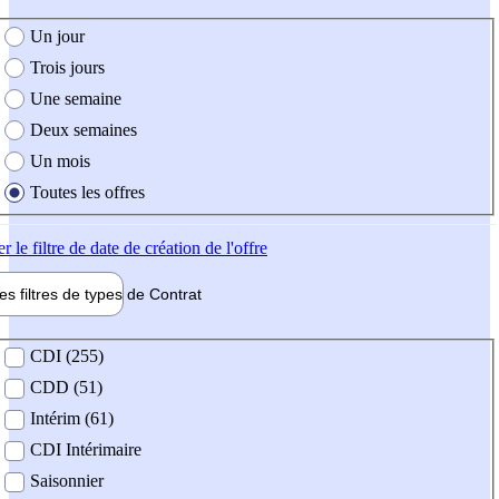
e création de l'offre
Un jour
Trois jours
Une semaine
Deux semaines
Un mois
Toutes les offres
er
le filtre de date de création de l'offre
les filtres de types de
Contrat
de contrat
CDI (255)
CDD (51)
Intérim (61)
CDI Intérimaire
Saisonnier