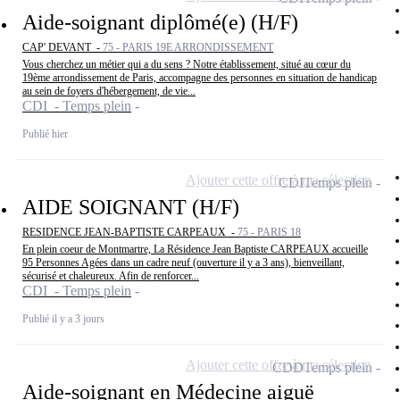
Aide-soignant diplômé(e) (H/F)
CAP' DEVANT -
75 - PARIS 19E ARRONDISSEMENT
Vous cherchez un métier qui a du sens ? Notre établissement, situé au cœur du
19ème arrondissement de Paris, accompagne des personnes en situation de handicap
au sein de foyers d'hébergement, de vie...
CDI - Temps plein
Publié hier
Ajouter cette offre à ma sélection
CDI
Temps plein
AIDE SOIGNANT (H/F)
RESIDENCE JEAN-BAPTISTE CARPEAUX -
75 - PARIS 18
En plein coeur de Montmartre, La Résidence Jean Baptiste CARPEAUX accueille
95 Personnes Agées dans un cadre neuf (ouverture il y a 3 ans), bienveillant,
sécurisé et chaleureux. Afin de renforcer...
CDI - Temps plein
Publié il y a 3 jours
Ajouter cette offre à ma sélection
CDD
Temps plein
Aide-soignant en Médecine aiguë