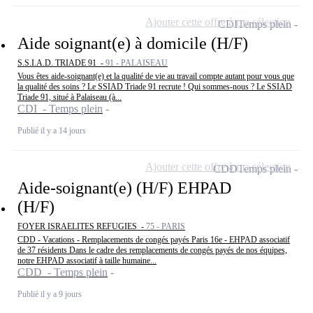
Ajouter cette offre à ma sélection
CDI
Temps plein
Aide soignant(e) à domicile (H/F)
S.S.I.A.D. TRIADE 91 -
91 - PALAISEAU
Vous êtes aide-soignant(e) et la qualité de vie au travail compte autant pour vous que
la qualité des soins ? Le SSIAD Triade 91 recrute ! Qui sommes-nous ? Le SSIAD
Triade 91, situé à Palaiseau (à...
CDI - Temps plein
Publié il y a 14 jours
Ajouter cette offre à ma sélection
CDD
Temps plein
Aide-soignant(e) (H/F) EHPAD
(H/F)
FOYER ISRAELITES REFUGIES -
75 - PARIS
CDD - Vacations - Remplacements de congés payés Paris 16e - EHPAD associatif
de 37 résidents Dans le cadre des remplacements de congés payés de nos équipes,
notre EHPAD associatif à taille humaine...
CDD - Temps plein
Publié il y a 9 jours