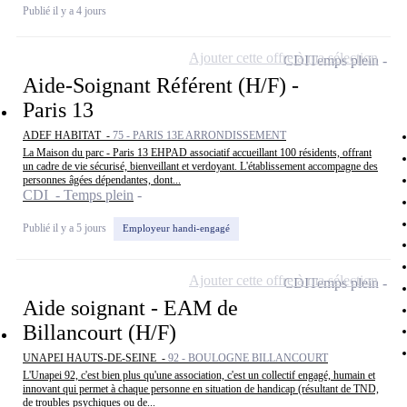
Publié il y a 4 jours
Ajouter cette offre à ma sélection
CDI
Temps plein
Aide-Soignant Référent (H/F) -
Paris 13
ADEF HABITAT -
75 - PARIS 13E ARRONDISSEMENT
La Maison du parc - Paris 13 EHPAD associatif accueillant 100 résidents, offrant
un cadre de vie sécurisé, bienveillant et verdoyant. L'établissement accompagne des
personnes âgées dépendantes, dont...
CDI - Temps plein
Publié il y a 5 jours
Employeur handi-engagé
Ajouter cette offre à ma sélection
CDI
Temps plein
Aide soignant - EAM de
Billancourt (H/F)
UNAPEI HAUTS-DE-SEINE -
92 - BOULOGNE BILLANCOURT
L'Unapei 92, c'est bien plus qu'une association, c'est un collectif engagé, humain et
innovant qui permet à chaque personne en situation de handicap (résultant de TND,
de troubles psychiques ou de...