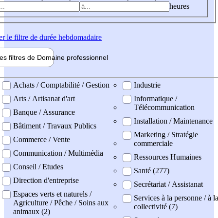
heures
er
le filtre de durée hebdomadaire
les filtres de
Domaine pro
fessionnel
ne professionel
Achats / Comptabilité / Gestion
Industrie
Arts / Artisanat d'art
Informatique /
Télécommunication
Banque / Assurance
Installation / Maintenance
Bâtiment / Travaux Publics
Marketing / Stratégie
Commerce / Vente
commerciale
Communication / Multimédia
Ressources Humaines
Conseil / Etudes
Santé (277)
Direction d'entreprise
Secrétariat / Assistanat
Espaces verts et naturels /
Services à la personne / à l
Agriculture / Pêche / Soins aux
collectivité (7)
animaux (2)