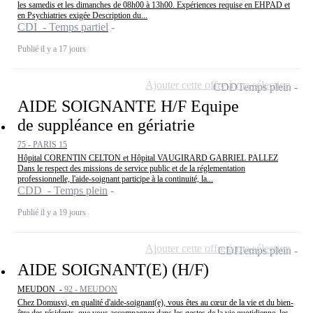
les samedis et les dimanches de 08h00 à 13h00. Expériences requise en EHPAD et
en Psychiatries exigée Description du...
CDI - Temps partiel
Publié il y a 17 jours
Ajouter cette offre à ma sélection
CDD
Temps plein
AIDE SOIGNANTE H/F Equipe
de suppléance en gériatrie
75 - PARIS 15
Hôpital CORENTIN CELTON et Hôpital VAUGIRARD GABRIEL PALLEZ
Dans le respect des missions de service public et de la réglementation
professionnelle, l'aide-soignant participe à la continuité, la...
CDD - Temps plein
Publié il y a 19 jours
Ajouter cette offre à ma sélection
CDI
Temps plein
AIDE SOIGNANT(E) (H/F)
MEUDON -
92 - MEUDON
Chez Domusvi, en qualité d'aide-soignant(e), vous êtes au cœur de la vie et du bien-