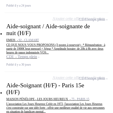
Publié il y a 24 jours
Ajouter cette offre à ma sélection
CDI
Temps plein
Aide-soignant / Aide-soignante de
nuit (H/F)
EMEIS -
92 - CLAMART
CE QUE NOUS VOUS PROPOSONS (3 postes à pourvoir) : * Rémunération : à
partir de 1900€ brut mensuel + Ségur * Amplitude horaire: de 20h à 8h avec deux
heures de pause indemnisée VOS...
CDI - Temps plein
Publié il y a 30 jours
Ajouter cette offre à ma sélection
CDI
Temps plein
Aide-Soignant (H/F) - Paris 15e
(H/F)
MAISON PÉNÉLOPE - LES JOURS HEUREUX -
75 - PARIS 15
L'association Les Jours Heureux Créée en 1972, l'association Les Jours Heureux
s'est construite sur une idée forte : offrir une meilleure qualité de vie aux personnes
en situation de handicap mental...