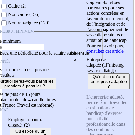
Cap emploi et ses
Cadre (2)
partenaires pour ses
actions concrètes en
Non cadre (156)
faveur du recrutement,
Non renseignée (129)
de l’intégration et de
l’accompagnement de
IRE BRUT MINIMUM
ses collaborateurs en
situation de handicap.
re minimum
Pour en savoir plus,
consultez cet article
.
ssez une périodicité pour le salaire saisi
Entreprise
NITÉS
adaptée (1
[[missing
z parmi les 1ers à postuler
key: resultats]]
)
résultats
Qu'est-ce qu'une
urquoi serez-vous parmi les
entreprise adaptée
premiers à postuler ?
?
es de plus de 15 jours,
L'entreprise adaptée
tant moins de 4 candidatures
permet à un travailleur
t France Travail est informé)
en situation de
ICAP
handicap d'exercer
une activité
Employeur handi-
professionnelle dans
engagé (2)
des conditions
Qu'est-ce qu'un
adaptées à ses