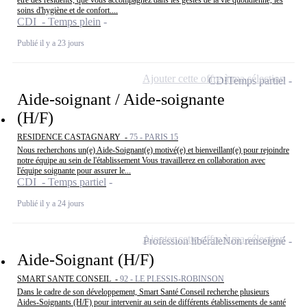
être des résidents, que vous accompagnez dans les gestes de la vie quotidienne, les
soins d'hygiène et de confort....
CDI - Temps plein
Publié il y a 23 jours
Ajouter cette offre à ma sélection
CDI
Temps partiel
Aide-soignant / Aide-soignante
(H/F)
RESIDENCE CASTAGNARY -
75 - PARIS 15
Nous recherchons un(e) Aide-Soignant(e) motivé(e) et bienveillant(e) pour rejoindre
notre équipe au sein de l'établissement Vous travaillerez en collaboration avec
l'équipe soignante pour assurer le...
CDI - Temps partiel
Publié il y a 24 jours
Ajouter cette offre à ma sélection
Profession libérale
Non renseigné
Aide-Soignant (H/F)
SMART SANTE CONSEIL -
92 - LE PLESSIS-ROBINSON
Dans le cadre de son développement, Smart Santé Conseil recherche plusieurs
Aides-Soignants (H/F) pour intervenir au sein de différents établissements de santé