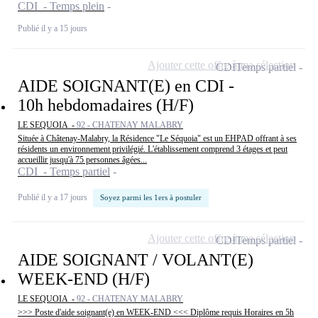
CDI - Temps plein
Publié il y a 15 jours
Ajouter cette offre à ma sélection
CDI
Temps partiel
AIDE SOIGNANT(E) en CDI -
10h hebdomadaires (H/F)
LE SEQUOIA -
92 - CHATENAY MALABRY
Située à Châtenay-Malabry, la Résidence "Le Séquoia" est un EHPAD offrant à ses
résidents un environnement privilégié. L'établissement comprend 3 étages et peut
accueillir jusqu'à 75 personnes âgées...
CDI - Temps partiel
Publié il y a 17 jours
Soyez parmi les 1ers à postuler
Ajouter cette offre à ma sélection
CDI
Temps partiel
AIDE SOIGNANT / VOLANT(E)
WEEK-END (H/F)
LE SEQUOIA -
92 - CHATENAY MALABRY
>>> Poste d'aide soignant(e) en WEEK-END <<< Diplôme requis Horaires en 5h