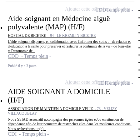
Ajouter cette offre à ma sélection
CDD
Temps plein
Aide-soignant en Médecine aiguë
polyvalente (MAP) (H/F)
HOPITAL DE BICETRE -
94 - LE KREMLIN BICETRE
L'aide-soignant dispense, en collaboration avec l'infirmier des soins : - de relation et
d'éducation à la santé pour préserver et restaurer la continuité de la vie - de bien-être
et l'autonomie de...
CDD - Temps plein
Publié il y a 3 jours
Ajouter cette offre à ma sélection
CDI
Temps plein
AIDE SOIGNANT A DOMICILE
(H/F)
ASSOCIATION DE MAINTIEN A DOMICILE VELIZ -
78 - VELIZY
VILLACOUBLAY
Notre SSIAD associatif accompagne des personnes âgées et/ou en situation de
dépendance afin de leur permettre de rester chez elles dans les meilleures conditions.
Nous recherchons un(e)...
CDI - Temps plein