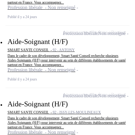
partout en France. Vous accompagnez...
Profession libérale - Non renseigné
Publié il y a 24 jours
Ajouter cette offre à ma sélection
Profession libérale
Non renseigné
Aide-Soignant (H/F)
SMART SANTE CONSEIL -
92 - ANTONY
Dans le cadre de son développement, Smart Santé Conseil recherche plusieurs
Aides-Soignants (H/F) pour intervenir au sein de différents établissements de santé
partout en France. Vous accompagnez...
Profession libérale - Non renseigné
Publié il y a 24 jours
Ajouter cette offre à ma sélection
Profession libérale
Non renseigné
Aide-Soignant (H/F)
SMART SANTE CONSEIL -
92 - ISSY-LES-MOULINEAUX
Dans le cadre de son développement, Smart Santé Conseil recherche plusieurs
Aides-Soignants (H/F) pour intervenir au sein de différents établissements de santé
partout en France. Vous accompagnez...
Profession libérale - Non renseigné