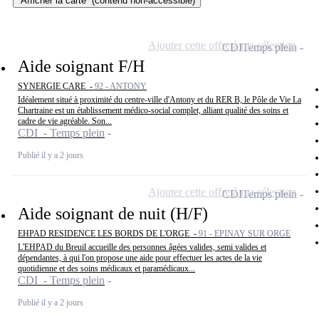
Afficher la carte
(contenu non-accessible)
Ajouter cette offre à ma sélection
CDI
Temps plein
Aide soignant F/H
SYNERGIE CARE -
92 - ANTONY
Idéalement situé à proximité du centre-ville d'Antony et du RER B, le Pôle de Vie La
Chartraine est un établissement médico-social complet, alliant qualité des soins et
cadre de vie agréable. Son...
CDI - Temps plein
Publié il y a 2 jours
Ajouter cette offre à ma sélection
CDI
Temps plein
Aide soignant de nuit (H/F)
EHPAD RESIDENCE LES BORDS DE L'ORGE -
91 - EPINAY SUR ORGE
L'EHPAD du Breuil accueille des personnes âgées valides, semi valides et
dépendantes, à qui l'on propose une aide pour effectuer les actes de la vie
quotidienne et des soins médicaux et paramédicaux...
CDI - Temps plein
Publié il y a 2 jours