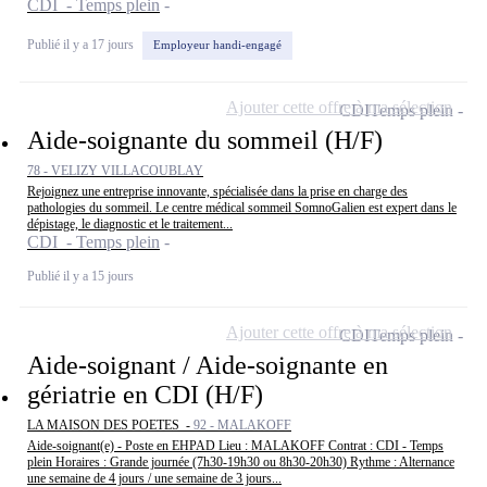
CDI - Temps plein
Publié il y a 17 jours
Employeur handi-engagé
Ajouter cette offre à ma sélection
CDI
Temps plein
Aide-soignante du sommeil (H/F)
78 - VELIZY VILLACOUBLAY
Rejoignez une entreprise innovante, spécialisée dans la prise en charge des
pathologies du sommeil. Le centre médical sommeil SomnoGalien est expert dans le
dépistage, le diagnostic et le traitement...
CDI - Temps plein
Publié il y a 15 jours
Ajouter cette offre à ma sélection
CDI
Temps plein
Aide-soignant / Aide-soignante en
gériatrie en CDI (H/F)
LA MAISON DES POETES -
92 - MALAKOFF
Aide-soignant(e) - Poste en EHPAD Lieu : MALAKOFF Contrat : CDI - Temps
plein Horaires : Grande journée (7h30-19h30 ou 8h30-20h30) Rythme : Alternance
une semaine de 4 jours / une semaine de 3 jours...