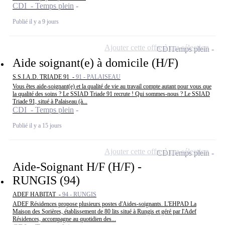
CDI - Temps plein
Publié il y a 9 jours
Ajouter cette offre à ma sélection
CDI
Temps plein
Aide soignant(e) à domicile (H/F)
S.S.I.A.D. TRIADE 91 -
91 - PALAISEAU
Vous êtes aide-soignant(e) et la qualité de vie au travail compte autant pour vous que
la qualité des soins ? Le SSIAD Triade 91 recrute ! Qui sommes-nous ? Le SSIAD
Triade 91, situé à Palaiseau (à...
CDI - Temps plein
Publié il y a 15 jours
Ajouter cette offre à ma sélection
CDI
Temps plein
Aide-Soignant H/F (H/F) -
RUNGIS (94)
ADEF HABITAT -
94 - RUNGIS
ADEF Résidences propose plusieurs postes d'Aides-soignants. L'EHPAD La
Maison des Sorières, établissement de 80 lits situé à Rungis et géré par l'Adef
Résidences, accompagne au quotidien des...