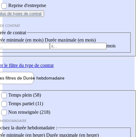
Reprise d'entreprise
plus
de types de contrat
 DE CONTRAT
ée de contrat
ée minimale (en mois)
Durée maximale (en mois)
mois
er
le filtre du type de contrat
les filtres de
Durée hebdo
madaire
 hebdomadaire
Temps plein (58)
Temps partiel (11)
Non renseignée (218)
 HEBDOMADAIRE
cisez la durée hebdomadaire :
ée minimale (en heure)
Durée maximale (en heure)