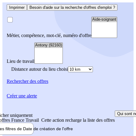
Imprimer
Besoin d'aide sur la recherche d'offres d'emploi ?
Métier, compétence, mot-clé, numéro d'offre
Lieu de travail
Distance autour du lieu choisi
Rechercher
des offres
Créer une alerte
Qui sont n
icher uniquement
 offres France Travail
Cette action recharge la liste des offres
les filtres de
Date de création
de l'offre