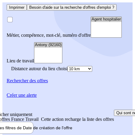
Imprimer
Besoin d'aide sur la recherche d'offres d'emploi ?
Métier, compétence, mot-clé, numéro d'offre
Lieu de travail
Distance autour du lieu choisi
Rechercher
des offres
Créer une alerte
Qui sont n
icher uniquement
 offres France Travail
Cette action recharge la liste des offres
les filtres de
Date de création
de l'offre