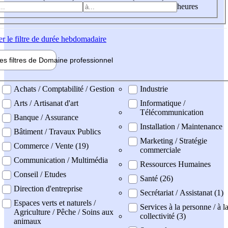
heures
er
le filtre de durée hebdomadaire
les filtres de
Domaine pro
fessionnel
ne professionel
Achats / Comptabilité / Gestion
Industrie
Arts / Artisanat d'art
Informatique /
Télécommunication
Banque / Assurance
Installation / Maintenance
Bâtiment / Travaux Publics
Marketing / Stratégie
Commerce / Vente (19)
commerciale
Communication / Multimédia
Ressources Humaines
Conseil / Etudes
Santé (26)
Direction d'entreprise
Secrétariat / Assistanat (1)
Espaces verts et naturels /
Services à la personne / à l
Agriculture / Pêche / Soins aux
collectivité (3)
animaux