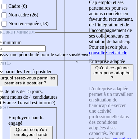
Cap emploi et ses
Cadre (6)
partenaires pour ses
actions concrètes en
Non cadre (26)
faveur du recrutement,
Non renseignée (18)
de l’intégration et de
l’accompagnement de
IRE BRUT MINIMUM
ses collaborateurs en
situation de handicap.
re minimum
Pour en savoir plus,
consultez cet article
.
ssez une périodicité pour le salaire saisi
Entreprise adaptée
NITÉS
Qu'est-ce qu'une
z parmi les 1ers à postuler
entreprise adaptée
?
urquoi serez-vous parmi les
premiers à postuler ?
L'entreprise adaptée
es de plus de 15 jours,
permet à un travailleur
tant moins de 4 candidatures
en situation de
t France Travail est informé)
handicap d'exercer
ICAP
une activité
professionnelle dans
Employeur handi-
des conditions
engagé
adaptées à ses
Qu'est-ce qu'un
capacités. Pour en
employeur handi-
savoir plus,
consultez