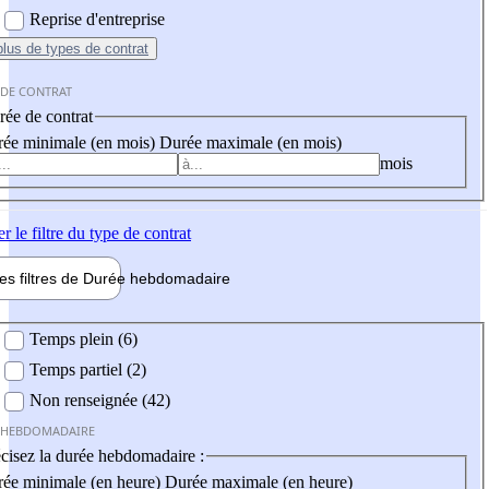
Reprise d'entreprise
plus
de types de contrat
 DE CONTRAT
ée de contrat
ée minimale (en mois)
Durée maximale (en mois)
mois
er
le filtre du type de contrat
les filtres de
Durée hebdo
madaire
 hebdomadaire
Temps plein (6)
Temps partiel (2)
Non renseignée (42)
 HEBDOMADAIRE
cisez la durée hebdomadaire :
ée minimale (en heure)
Durée maximale (en heure)