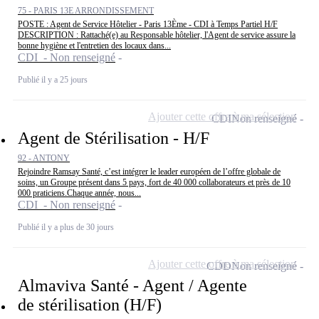
75 - PARIS 13E ARRONDISSEMENT
POSTE : Agent de Service Hôtelier - Paris 13Ème - CDI à Temps Partiel H/F
DESCRIPTION : Rattaché(e) au Responsable hôtelier, l'Agent de service assure la
bonne hygiène et l'entretien des locaux dans...
CDI - Non renseigné
Publié il y a 25 jours
Ajouter cette offre à ma sélection
CDI
Non renseigné
Agent de Stérilisation - H/F
92 - ANTONY
Rejoindre Ramsay Santé, c’est intégrer le leader européen de l’offre globale de
soins, un Groupe présent dans 5 pays, fort de 40 000 collaborateurs et près de 10
000 praticiens.Chaque année, nous...
CDI - Non renseigné
Publié il y a plus de 30 jours
Ajouter cette offre à ma sélection
CDD
Non renseigné
Almaviva Santé - Agent / Agente
de stérilisation (H/F)