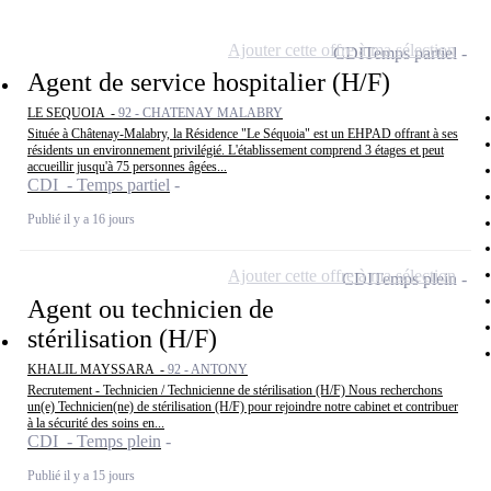
Ajouter cette offre à ma sélection
CDI
Temps partiel
Agent de service hospitalier (H/F)
LE SEQUOIA -
92 - CHATENAY MALABRY
Située à Châtenay-Malabry, la Résidence "Le Séquoia" est un EHPAD offrant à ses
résidents un environnement privilégié. L'établissement comprend 3 étages et peut
accueillir jusqu'à 75 personnes âgées...
CDI - Temps partiel
Publié il y a 16 jours
Ajouter cette offre à ma sélection
CDI
Temps plein
Agent ou technicien de
stérilisation (H/F)
KHALIL MAYSSARA -
92 - ANTONY
Recrutement - Technicien / Technicienne de stérilisation (H/F) Nous recherchons
un(e) Technicien(ne) de stérilisation (H/F) pour rejoindre notre cabinet et contribuer
à la sécurité des soins en...
CDI - Temps plein
Publié il y a 15 jours