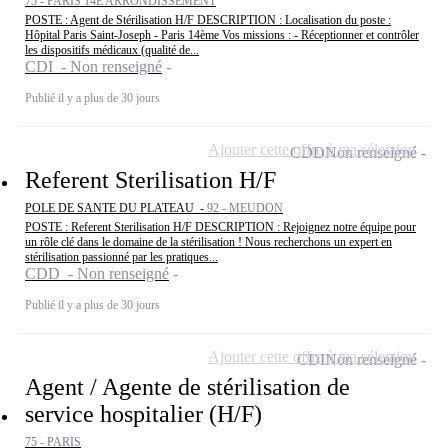
75 - PARIS 14E ARRONDISSEMENT
POSTE : Agent de Stérilisation H/F DESCRIPTION : Localisation du poste :
Hôpital Paris Saint-Joseph - Paris 14ème Vos missions : - Réceptionner et contrôler
les dispositifs médicaux (qualité de...
CDI - Non renseigné
Publié il y a plus de 30 jours
Ajouter cette offre à ma sélection
CDD
Non renseigné
Referent Sterilisation H/F
POLE DE SANTE DU PLATEAU -
92 - MEUDON
POSTE : Referent Sterilisation H/F DESCRIPTION : Rejoignez notre équipe pour
un rôle clé dans le domaine de la stérilisation ! Nous recherchons un expert en
stérilisation passionné par les pratiques...
CDD - Non renseigné
Publié il y a plus de 30 jours
Ajouter cette offre à ma sélection
CDI
Non renseigné
Agent / Agente de stérilisation de
service hospitalier (H/F)
75 - PARIS