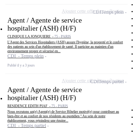
Ajouter cette offre à ma sélection
CDI
Temps plein
Agent / Agente de service
hospitalier (ASH) (H/F)
CLINIQUE LA JONQUIERE -
75 - PARIS
L'Agent des Services Hospitaliers (ASH) assure l'hygiène, la propreté et le confort
des patients au sein d'un établissement de santé. Il participe au maintien d'un
environnement propre et sécurisé en...
CDI - Temps plein
Publié il y a 3 jours
Ajouter cette offre à ma sélection
CDI
Temps partiel
Agent / Agente de service
hospitalier (ASH) (H/F)
RESIDENCE EDITH PIAF -
75 - PARIS
Nous recrutons un(e) Agent(e) de Service Hôtelier motivé(e) pour contribuer au
bien-être et au confort de nos résidents au quotidien ! Au sein de notre
établissement, vous rejoindrez une équipe...
CDI - Temps partiel