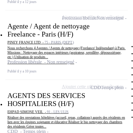
Publié il y a 12 jours
Ajouter cette offre à ma sélection
Profession libérale
Non renseigné
Agente / Agent de nettoyage
Freelance - Paris (H/F)
PINEY FRANCE LTD -
75 - PARIS (DEPT.)
Nous recherchons 4 Agentes / Agents de nettoyage (Freelance/ Indépendant) à Paris.
Missions : Nettoyage des espaces intérieurs (aspirateur, serpillère, dépoussiérage,
etc.) Utilisation de produits...
Profession libérale - Non renseigné
Publié il y a 10 jours
Ajouter cette offre à ma sélection
CDD
Temps plein
AGENTS DES SERVICES
HOSPITALIERS (H/F)
EHPAD SIMONE VEIL -
91 - LES ULIS
Réaliser des prestations hôtelières (accueil, repas, collations) auprès des résidents en
lien avec les équipes soignante et éducative Réaliser le bio nettoyage des chambres
des résidents Gérer toutes...
CDD - Temps plein