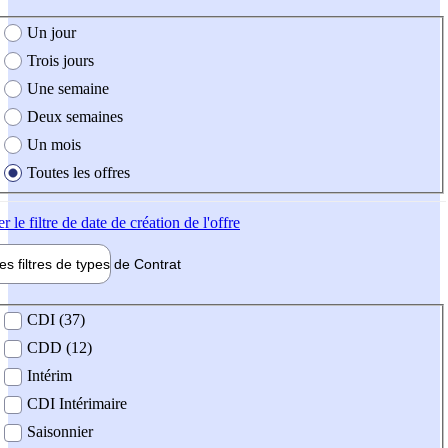
e création de l'offre
Un jour
Trois jours
Une semaine
Deux semaines
Un mois
Toutes les offres
er
le filtre de date de création de l'offre
les filtres de types de
Contrat
de contrat
CDI (37)
CDD (12)
Intérim
CDI Intérimaire
Saisonnier