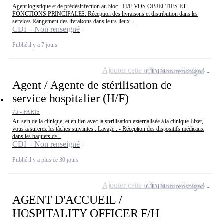
Agent logistique et de prédésinfection au bloc - H/F VOS OBJECTIFS ET
FONCTIONS PRINCIPALES: Réception des livraisons et distribution dans les
services Rangement des livraisons dans leurs lieux...
CDI - Non renseigné
Publié il y a 7 jours
Ajouter cette offre à ma sélection
CDI
Non renseigné
Agent / Agente de stérilisation de
service hospitalier (H/F)
75 - PARIS
Au sein de la clinique, et en lien avec la stérilisation externalisée à la clinique Bizet,
vous assurerez les tâches suivantes : Lavage : - Réception des dispositifs médicaux
dans les baquets de...
CDI - Non renseigné
Publié il y a plus de 30 jours
Ajouter cette offre à ma sélection
CDI
Non renseigné
AGENT D'ACCUEIL /
HOSPITALITY OFFICER F/H