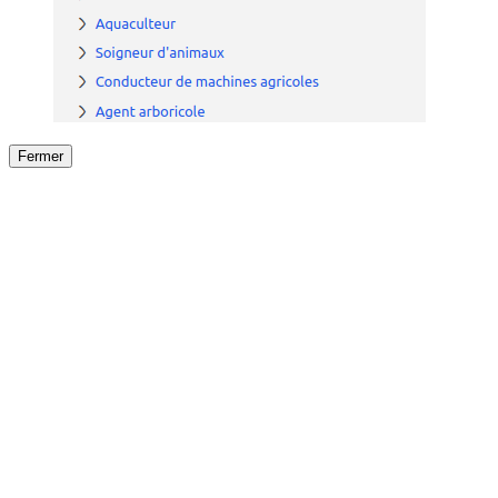
Fermer
Fermer
le détail de l'offre
/
Offre
sur
Offre précéden