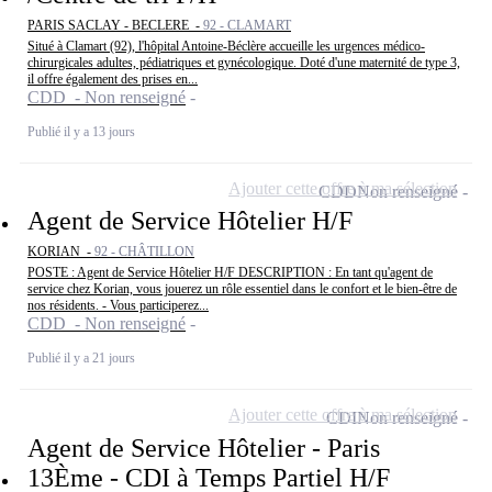
PARIS SACLAY - BECLERE -
92 - CLAMART
Situé à Clamart (92), l'hôpital Antoine-Béclère accueille les urgences médico-
chirurgicales adultes, pédiatriques et gynécologique. Doté d'une maternité de type 3,
il offre également des prises en...
CDD - Non renseigné
Publié il y a 13 jours
Ajouter cette offre à ma sélection
CDD
Non renseigné
Agent de Service Hôtelier H/F
KORIAN -
92 - CHÂTILLON
POSTE : Agent de Service Hôtelier H/F DESCRIPTION : En tant qu'agent de
service chez Korian, vous jouerez un rôle essentiel dans le confort et le bien-être de
nos résidents. - Vous participerez...
CDD - Non renseigné
Publié il y a 21 jours
Ajouter cette offre à ma sélection
CDI
Non renseigné
Agent de Service Hôtelier - Paris
13Ème - CDI à Temps Partiel H/F