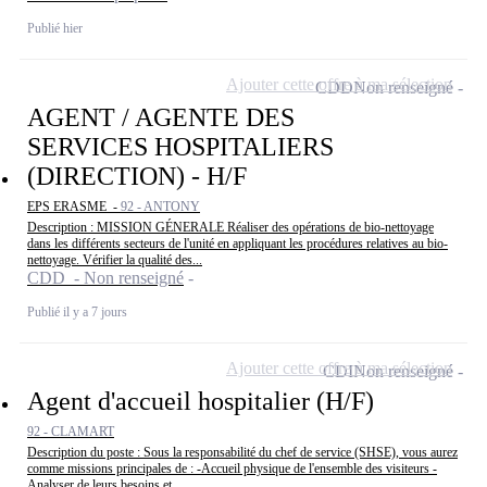
Publié hier
Ajouter cette offre à ma sélection
CDD
Non renseigné
AGENT / AGENTE DES
SERVICES HOSPITALIERS
(DIRECTION) - H/F
EPS ERASME -
92 - ANTONY
Description : MISSION GÉNERALE Réaliser des opérations de bio-nettoyage
dans les différents secteurs de l'unité en appliquant les procédures relatives au bio-
nettoyage. Vérifier la qualité des...
CDD - Non renseigné
Publié il y a 7 jours
Ajouter cette offre à ma sélection
CDI
Non renseigné
Agent d'accueil hospitalier (H/F)
92 - CLAMART
Description du poste : Sous la responsabilité du chef de service (SHSE), vous aurez
comme missions principales de : -Accueil physique de l'ensemble des visiteurs -
Analyser de leurs besoins et...