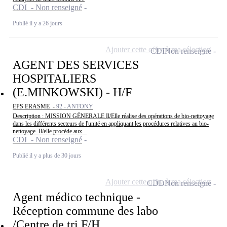
CDI - Non renseigné
Publié il y a 26 jours
Ajouter cette offre à ma sélection
CDI
Non renseigné
AGENT DES SERVICES
HOSPITALIERS
(E.MINKOWSKI) - H/F
EPS ERASME -
92 - ANTONY
Description : MISSION GÉNERALE Il/Elle réalise des opérations de bio-nettoyage
dans les différents secteurs de l'unité en appliquant les procédures relatives au bio-
nettoyage. Il/elle procède aux...
CDI - Non renseigné
Publié il y a plus de 30 jours
Ajouter cette offre à ma sélection
CDD
Non renseigné
Agent médico technique -
Réception commune des labo
/Centre de tri F/H