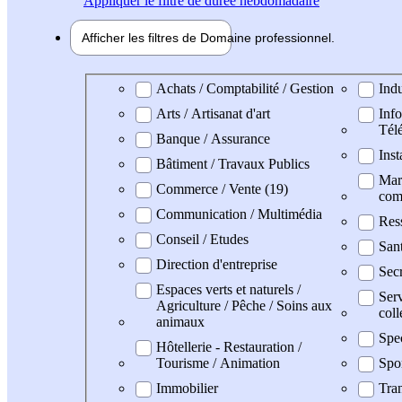
Appliquer
le filtre de durée hebdomadaire
Afficher les filtres de
Domaine pro
fessionnel
Domaine professionel
Achats / Comptabilité / Gestion
Indu
Arts / Artisanat d'art
Info
Tél
Banque / Assurance
Inst
Bâtiment / Travaux Publics
Mark
Commerce / Vente (19)
com
Communication / Multimédia
Res
Conseil / Etudes
Sant
Direction d'entreprise
Secr
Espaces verts et naturels /
Serv
Agriculture / Pêche / Soins aux
coll
animaux
Spe
Hôtellerie - Restauration /
Tourisme / Animation
Spo
Immobilier
Tran