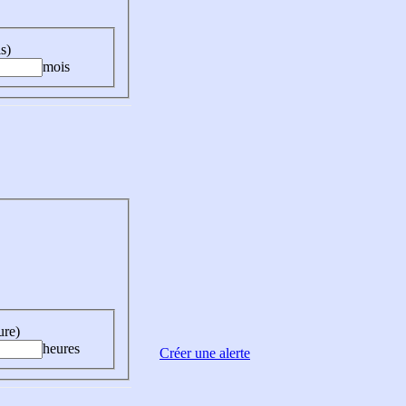
s)
mois
ure)
heures
Créer une alerte