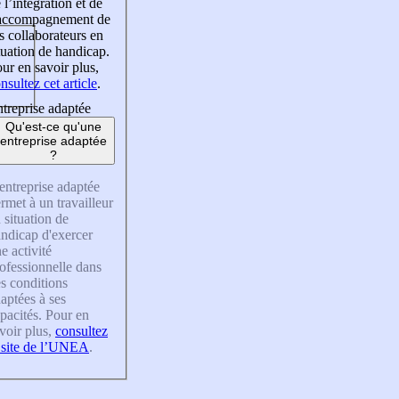
 l’intégration et de
’accompagnement de
s collaborateurs en
tuation de handicap.
ur en savoir plus,
nsultez cet article
.
treprise adaptée
Qu'est-ce qu'une
entreprise adaptée
?
entreprise adaptée
rmet à un travailleur
 situation de
ndicap d'exercer
e activité
ofessionnelle dans
s conditions
aptées à ses
pacités. Pour en
voir plus,
consultez
 site de l’UNEA
.