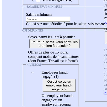
de
l
SALAIRE BRUT MINIMUM
se
si
Salaire minimum
Po
co
Choisissez une périodicité pour le salaire saisi
En
OPPORTUNITÉS
Soyez parmi les 1ers à postuler
Pourquoi serez-vous parmi les
premiers à postuler ?
L'
Offres de plus de 15 jours,
pe
comptant moins de 4 candidatures
en
(dont France Travail est informé)
ha
HANDICAP
un
pr
Employeur handi-
de
engagé (1)
ad
Qu'est-ce qu'un
ca
employeur handi-
sa
engagé ?
le
Un employeur handi-
engagé est un
employeur reconnu