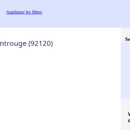
Appliquer
les filtres
Se
ontrouge (92120)
V