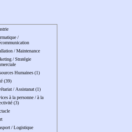
strie
rmatique /
écommunication
allation / Maintenance
eting / Stratégie
merciale
sources Humaines (1)
é (39)
étariat / Assistanat (1)
ices à la personne / à la
ectivité (3)
ctacle
rt
sport / Logistique