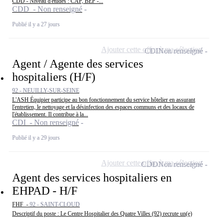
CDD - Niveau d'études : CAP, BEP -...
CDD - Non renseigné
Publié il y a 27 jours
Ajouter cette offre à ma sélection
CDI
Non renseigné
Agent / Agente des services
hospitaliers (H/F)
92 - NEUILLY-SUR-SEINE
L'ASH Équipier participe au bon fonctionnement du service hôtelier en assurant
l'entretien, le nettoyage et la désinfection des espaces communs et des locaux de
l'établissement. Il contribue à la...
CDI - Non renseigné
Publié il y a 29 jours
Ajouter cette offre à ma sélection
CDD
Non renseigné
Agent des services hospitaliers en
EHPAD - H/F
FHF -
92 - SAINT-CLOUD
Descriptif du poste : Le Centre Hospitalier des Quatre Villes (92) recrute un(e)