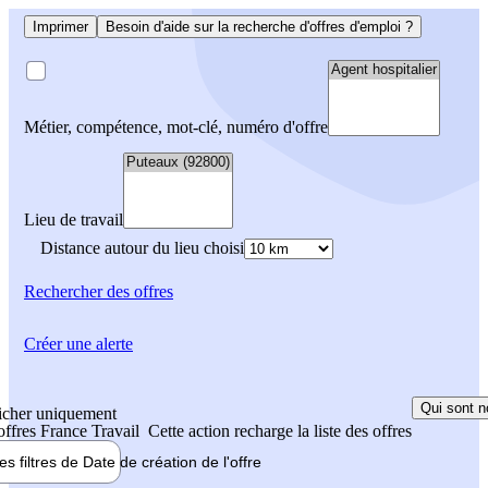
Imprimer
Besoin d'aide sur la recherche d'offres d'emploi ?
Métier, compétence, mot-clé, numéro d'offre
Lieu de travail
Distance autour du lieu choisi
Rechercher
des offres
Créer une alerte
Qui sont n
icher uniquement
 offres France Travail
Cette action recharge la liste des offres
les filtres de
Date de création
de l'offre