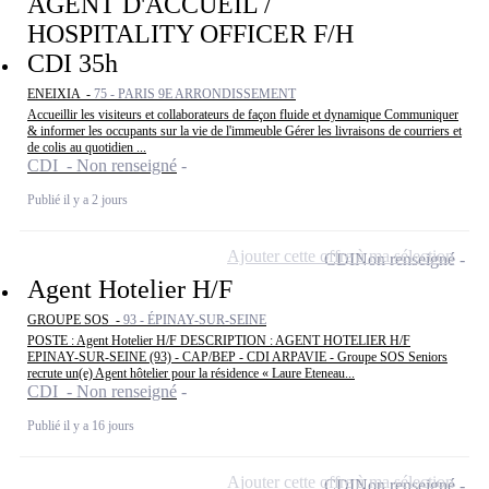
AGENT D'ACCUEIL /
HOSPITALITY OFFICER F/H
CDI 35h
ENEIXIA -
75 - PARIS 9E ARRONDISSEMENT
Accueillir les visiteurs et collaborateurs de façon fluide et dynamique Communiquer
& informer les occupants sur la vie de l'immeuble Gérer les livraisons de courriers et
de colis au quotidien ...
CDI - Non renseigné
Publié il y a 2 jours
Ajouter cette offre à ma sélection
CDI
Non renseigné
Agent Hotelier H/F
GROUPE SOS -
93 - ÉPINAY-SUR-SEINE
POSTE : Agent Hotelier H/F DESCRIPTION : AGENT HOTELIER H/F
EPINAY-SUR-SEINE (93) - CAP/BEP - CDI ARPAVIE - Groupe SOS Seniors
recrute un(e) Agent hôtelier pour la résidence « Laure Eteneau...
CDI - Non renseigné
Publié il y a 16 jours
Ajouter cette offre à ma sélection
CDI
Non renseigné