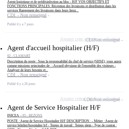
Agent logistique et de prédésinfection au bloc - H/F VOS OBJECTIFS ET
FONCTIONS PRINCIPALES: Réception des livraisons et distribution dans les
services Rangement des livraisons dans leurs lieux...
CDI - Non renseigné
Publié il y a 7 jours
Ajouter cette offre à ma sélection
CDI
Non renseigné
Agent d'accueil hospitalier (H/F)
92 - CLAMART
Description du poste : Sous la responsabilité du chef de service (SHSE), vous aurez
comme missions principales de : -Accueil physique de l'ensemble des visiteurs -
Analyser de leurs besoins et...
CDI - Non renseigné
Publié il y a 26 jours
Ajouter cette offre à ma sélection
CDD
Non renseigné
Agent de Service Hospitalier H/F
INICEA -
95 - BEZONS
POSTE : Agent de Service Hospitalier H/F DESCRIPTION : - Métier : Agent de
service hôtelier/hospitalier h/f - Temps de travail : Temps plein - Type de contrat :