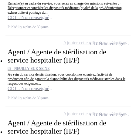
Rattaché(e) au cadre du service, vous serez en charge des missions suivantes : -
Réceptionner et contrôler les dispositifs médicaux (qualité de la pré-désinfection,
exhaustivité et pointage du...
CDI - Non renseigné
Publié il y a plus de 30 jours
Ajouter cette offre à ma sélection
CDI
Non renseigné
Agent / Agente de stérilisation de
service hospitalier (H/F)
92 - NEUILLY-SUR-SEINE
Au sein du service de stérilisation, vous coordonnez et suivez l'activité de
production afin de garantir la disponibilité des dispositifs médicaux stériles dans le
respect des exigences...
CDI - Non renseigné
Publié il y a plus de 30 jours
Ajouter cette offre à ma sélection
CDI
Non renseigné
Agent / Agente de stérilisation de
service hospitalier (H/F)