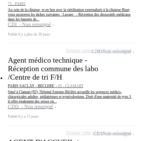
75 - PARIS
Au sein de la clinique, et en lien avec la stérilisation externalisée à la clinique Bizet,
vous assurerez les tâches suivantes : Lavage : - Réception des dispositifs médicaux
dans les baquets de...
CDI - Non renseigné
Publié il y a plus de 30 jours
Ajouter cette offre à ma sélection
CDD
Non renseigné
Agent médico technique -
Réception commune des labo
/Centre de tri F/H
PARIS SACLAY - BECLERE -
92 - CLAMART
Situé à Clamart (92), l'hôpital Antoine-Béclère accueille les urgences médico-
chirurgicales adultes, pédiatriques et gynécologique. Doté d'une maternité de type 3,
il offre également des prises en...
CDD - Non renseigné
Publié il y a 13 jours
Ajouter cette offre à ma sélection
CDI
Non renseigné