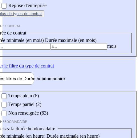
Reprise d'entreprise
plus
de types de contrat
 DE CONTRAT
ée de contrat
ée minimale (en mois)
Durée maximale (en mois)
mois
er
le filtre du type de contrat
les filtres de
Durée hebdo
madaire
 hebdomadaire
Temps plein (6)
Temps partiel (2)
Non renseignée (63)
 HEBDOMADAIRE
cisez la durée hebdomadaire :
ée minimale (en heure)
Durée maximale (en heure)