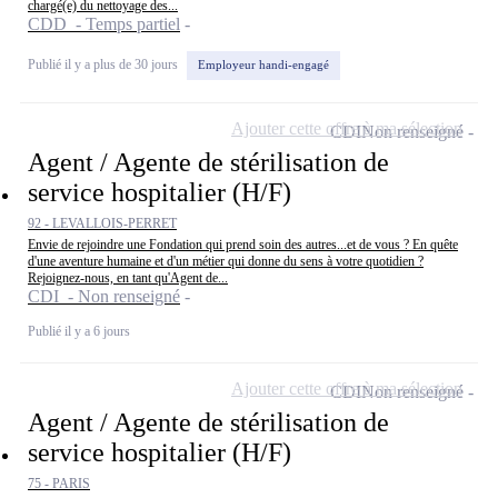
chargé(e) du nettoyage des...
CDD - Temps partiel
Publié il y a plus de 30 jours
Employeur handi-engagé
Ajouter cette offre à ma sélection
CDI
Non renseigné
Agent / Agente de stérilisation de
service hospitalier (H/F)
92 - LEVALLOIS-PERRET
Envie de rejoindre une Fondation qui prend soin des autres...et de vous ? En quête
d'une aventure humaine et d'un métier qui donne du sens à votre quotidien ?
Rejoignez-nous, en tant qu'Agent de...
CDI - Non renseigné
Publié il y a 6 jours
Ajouter cette offre à ma sélection
CDI
Non renseigné
Agent / Agente de stérilisation de
service hospitalier (H/F)
75 - PARIS