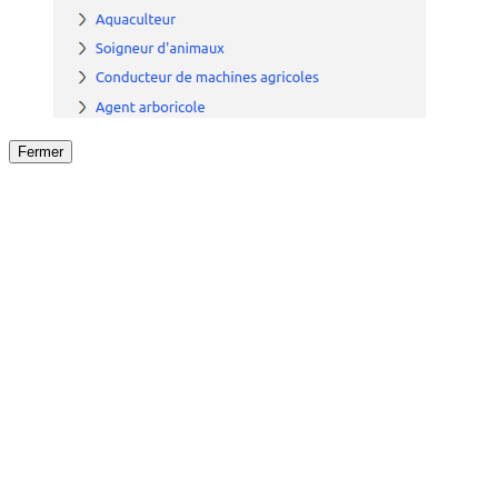
Fermer
Fermer
le détail de l'offre
/
Offre
sur
Offre précéden