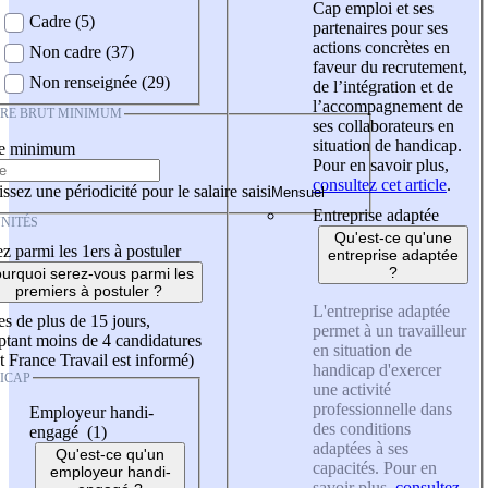
Cap emploi et ses
Cadre (5)
partenaires pour ses
actions concrètes en
Non cadre (37)
faveur du recrutement,
Non renseignée (29)
de l’intégration et de
l’accompagnement de
IRE BRUT MINIMUM
ses collaborateurs en
situation de handicap.
re minimum
Pour en savoir plus,
consultez cet article
.
ssez une périodicité pour le salaire saisi
Entreprise adaptée
NITÉS
Qu'est-ce qu'une
z parmi les 1ers à postuler
entreprise adaptée
?
urquoi serez-vous parmi les
premiers à postuler ?
L'entreprise adaptée
es de plus de 15 jours,
permet à un travailleur
tant moins de 4 candidatures
en situation de
t France Travail est informé)
handicap d'exercer
ICAP
une activité
professionnelle dans
Employeur handi-
des conditions
engagé (1)
adaptées à ses
Qu'est-ce qu'un
capacités. Pour en
employeur handi-
savoir plus,
consultez