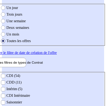
e création de l'offre
Un jour
Trois jours
Une semaine
Deux semaines
Un mois
Toutes les offres
er
le filtre de date de création de l'offre
les filtres de types de
Contrat
de contrat
CDI (54)
CDD (11)
Intérim (5)
CDI Intérimaire
Saisonnier