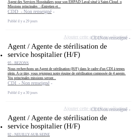
Agent des Services Hospitaliers pour son EHPAD Laval situé à Saint-Cloud. o
Missions principales : -Entretien et...
CDD - Non renseigné
Publié il y a 29 jours
Ajouter cette offre à ma sélection
CDI
Non renseigné
Agent / Agente de stérilisation de
service hospitalier (H/F)
95 - BEZONS
Nous recherchons un Agent de stérilisation (H/F) dans le cadre d'un CDI à temps
plein. A ce titre, vous rejoignez notre équipe de stérilisation composée de 4 agents.
Vos principales missions seront...
CDI - Non renseigné
Publié il y a 30 jours
Ajouter cette offre à ma sélection
CDI
Non renseigné
Agent / Agente de stérilisation de
service hospitalier (H/F)
92 - NEUILLY-SUR-SEINE