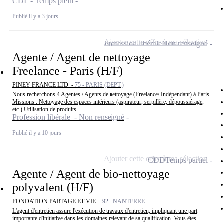
CDI - Temps plein
Publié il y a 3 jours
Ajouter cette offre à ma sélection
Profession libérale
Non renseigné
Agente / Agent de nettoyage
Freelance - Paris (H/F)
PINEY FRANCE LTD -
75 - PARIS (DEPT.)
Nous recherchons 4 Agentes / Agents de nettoyage (Freelance/ Indépendant) à Paris.
Missions : Nettoyage des espaces intérieurs (aspirateur, serpillère, dépoussiérage,
etc.) Utilisation de produits...
Profession libérale - Non renseigné
Publié il y a 10 jours
Ajouter cette offre à ma sélection
CDD
Temps partiel
Agente / Agent de bio-nettoyage
polyvalent (H/F)
FONDATION PARTAGE ET VIE -
92 - NANTERRE
L'agent d'entretien assure l'exécution de travaux d'entretien, impliquant une part
importante d'initiative dans les domaines relevant de sa qualification. Vous êtes