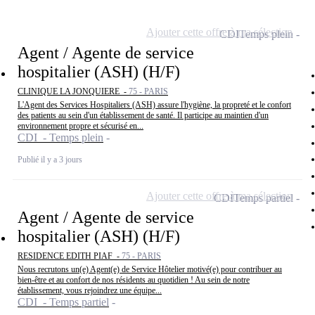
Ajouter cette offre à ma sélection
CDI
Temps plein
Agent / Agente de service
hospitalier (ASH) (H/F)
CLINIQUE LA JONQUIERE -
75 - PARIS
L'Agent des Services Hospitaliers (ASH) assure l'hygiène, la propreté et le confort
des patients au sein d'un établissement de santé. Il participe au maintien d'un
environnement propre et sécurisé en...
CDI - Temps plein
Publié il y a 3 jours
Ajouter cette offre à ma sélection
CDI
Temps partiel
Agent / Agente de service
hospitalier (ASH) (H/F)
RESIDENCE EDITH PIAF -
75 - PARIS
Nous recrutons un(e) Agent(e) de Service Hôtelier motivé(e) pour contribuer au
bien-être et au confort de nos résidents au quotidien ! Au sein de notre
établissement, vous rejoindrez une équipe...
CDI - Temps partiel