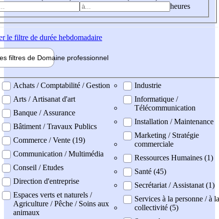
heures
er
le filtre de durée hebdomadaire
les filtres de
Domaine pro
fessionnel
ne professionel
Achats / Comptabilité / Gestion
Industrie
Arts / Artisanat d'art
Informatique /
Télécommunication
Banque / Assurance
Installation / Maintenance
Bâtiment / Travaux Publics
Marketing / Stratégie
Commerce / Vente (19)
commerciale
Communication / Multimédia
Ressources Humaines (1)
Conseil / Etudes
Santé (45)
Direction d'entreprise
Secrétariat / Assistanat (1)
Espaces verts et naturels /
Services à la personne / à l
Agriculture / Pêche / Soins aux
collectivité (5)
animaux