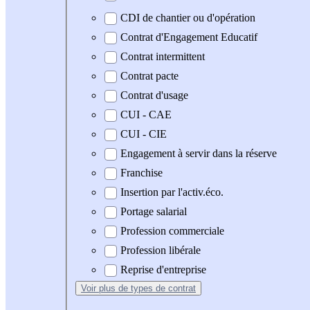
CDI de chantier ou d'opération
Contrat d'Engagement Educatif
Contrat intermittent
Contrat pacte
Contrat d'usage
CUI - CAE
CUI - CIE
Engagement à servir dans la réserve
Franchise
Insertion par l'activ.éco.
Portage salarial
Profession commerciale
Profession libérale
Reprise d'entreprise
Voir plus
de types de contrat