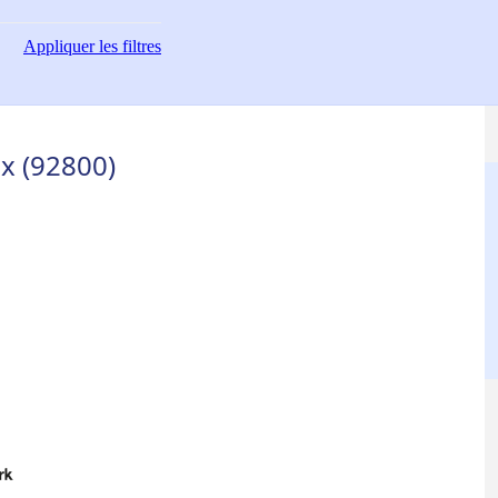
Appliquer
les filtres
x (92800)