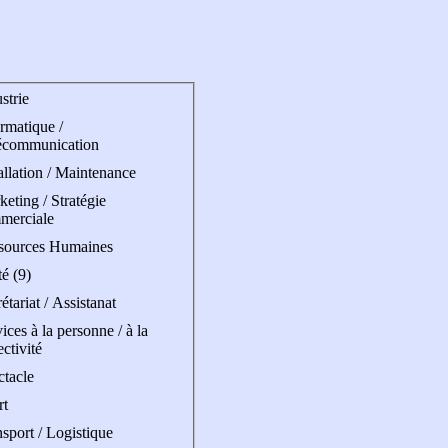
strie
rmatique /
écommunication
allation / Maintenance
eting / Stratégie
merciale
sources Humaines
é (9)
étariat / Assistanat
ices à la personne / à la
ectivité
ctacle
rt
sport / Logistique