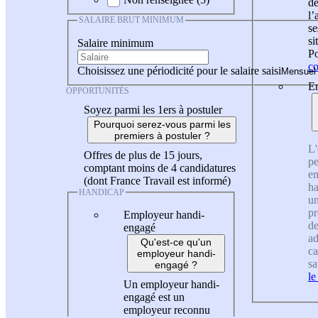
de
l
SALAIRE BRUT MINIMUM
se
si
Salaire minimum
Po
co
Choisissez une périodicité pour le salaire saisi
En
OPPORTUNITÉS
Soyez parmi les 1ers à postuler
Pourquoi serez-vous parmi les
premiers à postuler ?
L'
Offres de plus de 15 jours,
pe
comptant moins de 4 candidatures
en
(dont France Travail est informé)
ha
HANDICAP
un
pr
Employeur handi-
de
engagé
ad
Qu'est-ce qu'un
ca
employeur handi-
sa
engagé ?
le
Un employeur handi-
engagé est un
employeur reconnu