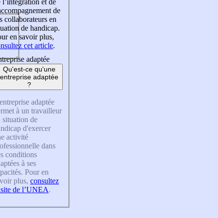
 l’intégration et de
’accompagnement de
s collaborateurs en
tuation de handicap.
ur en savoir plus,
nsultez cet article
.
treprise adaptée
Qu'est-ce qu'une
entreprise adaptée
?
entreprise adaptée
rmet à un travailleur
 situation de
ndicap d'exercer
e activité
ofessionnelle dans
s conditions
aptées à ses
pacités. Pour en
voir plus,
consultez
 site de l’UNEA
.