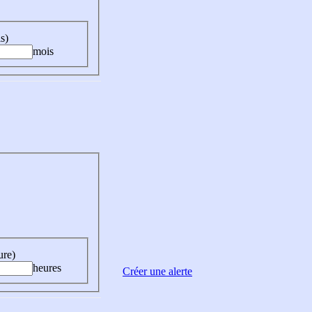
s)
mois
ure)
heures
Créer une alerte