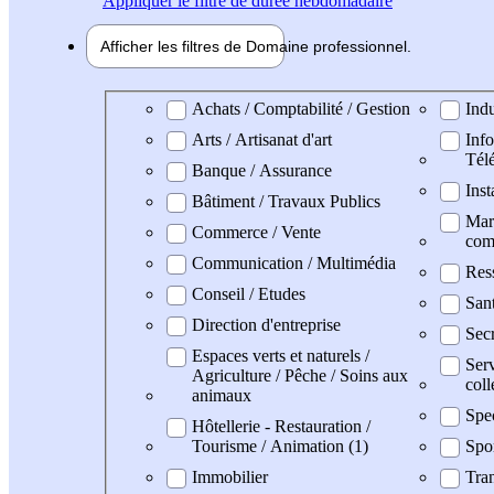
Appliquer
le filtre de durée hebdomadaire
Afficher les filtres de
Domaine pro
fessionnel
Domaine professionel
Achats / Comptabilité / Gestion
Indu
Arts / Artisanat d'art
Info
Tél
Banque / Assurance
Inst
Bâtiment / Travaux Publics
Mark
Commerce / Vente
com
Communication / Multimédia
Res
Conseil / Etudes
Sant
Direction d'entreprise
Secr
Espaces verts et naturels /
Serv
Agriculture / Pêche / Soins aux
coll
animaux
Spe
Hôtellerie - Restauration /
Tourisme / Animation (1)
Spo
Immobilier
Tran