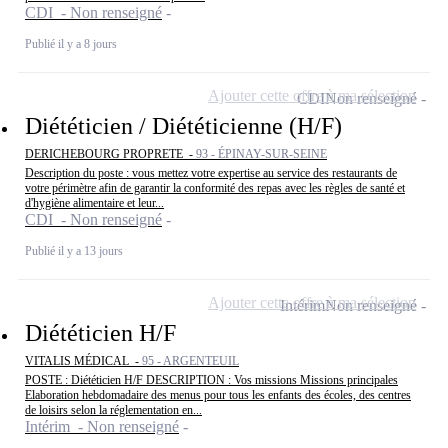
CDI - Non renseigné
Publié il y a 8 jours
Ajouter cette offre à ma sélection
CDI
Non renseigné
Diététicien / Diététicienne (H/F)
DERICHEBOURG PROPRETE -
93 - ÉPINAY-SUR-SEINE
Description du poste : vous mettez votre expertise au service des restaurants de
votre périmètre afin de garantir la conformité des repas avec les règles de santé et
d'hygiène alimentaire et leur...
CDI - Non renseigné
Publié il y a 13 jours
Ajouter cette offre à ma sélection
Intérim
Non renseigné
Diététicien H/F
VITALIS MÉDICAL -
95 - ARGENTEUIL
POSTE : Diététicien H/F DESCRIPTION : Vos missions Missions principales
Elaboration hebdomadaire des menus pour tous les enfants des écoles, des centres
de loisirs selon la réglementation en...
Intérim - Non renseigné