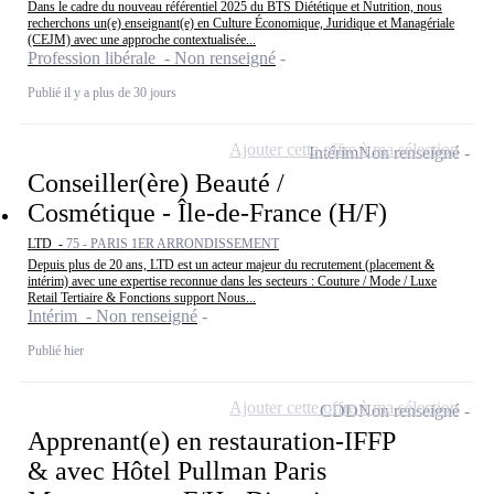
Dans le cadre du nouveau référentiel 2025 du BTS Diététique et Nutrition, nous
recherchons un(e) enseignant(e) en Culture Économique, Juridique et Managériale
(CEJM) avec une approche contextualisée...
Profession libérale - Non renseigné
Publié il y a plus de 30 jours
Ajouter cette offre à ma sélection
Intérim
Non renseigné
Conseiller(ère) Beauté /
Cosmétique - Île-de-France (H/F)
LTD -
75 - PARIS 1ER ARRONDISSEMENT
Depuis plus de 20 ans, LTD est un acteur majeur du recrutement (placement &
intérim) avec une expertise reconnue dans les secteurs : Couture / Mode / Luxe
Retail Tertiaire & Fonctions support Nous...
Intérim - Non renseigné
Publié hier
Ajouter cette offre à ma sélection
CDD
Non renseigné
Apprenant(e) en restauration-IFFP
& avec Hôtel Pullman Paris