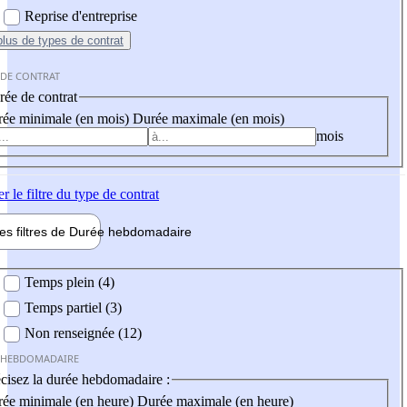
Reprise d'entreprise
plus
de types de contrat
 DE CONTRAT
ée de contrat
ée minimale (en mois)
Durée maximale (en mois)
mois
er
le filtre du type de contrat
les filtres de
Durée hebdo
madaire
 hebdomadaire
Temps plein (4)
Temps partiel (3)
Non renseignée (12)
 HEBDOMADAIRE
cisez la durée hebdomadaire :
ée minimale (en heure)
Durée maximale (en heure)