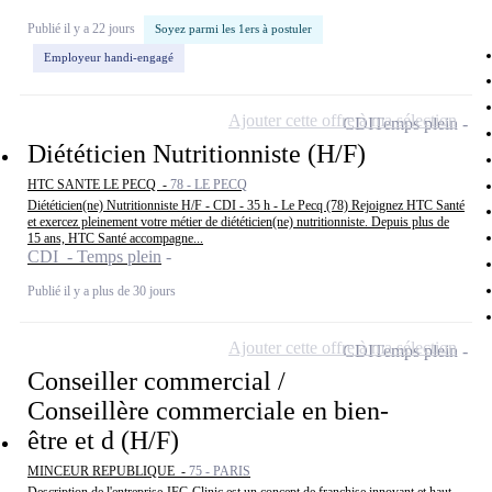
Publié il y a 22 jours
Soyez parmi les 1ers à postuler
Employeur handi-engagé
Ajouter cette offre à ma sélection
CDI
Temps plein
Diététicien Nutritionniste (H/F)
HTC SANTE LE PECQ -
78 - LE PECQ
Diététicien(ne) Nutritionniste H/F - CDI - 35 h - Le Pecq (78) Rejoignez HTC Santé
et exercez pleinement votre métier de diététicien(ne) nutritionniste. Depuis plus de
15 ans, HTC Santé accompagne...
CDI - Temps plein
Publié il y a plus de 30 jours
Ajouter cette offre à ma sélection
CDI
Temps plein
Conseiller commercial /
Conseillère commerciale en bien-
être et d (H/F)
MINCEUR REPUBLIQUE -
75 - PARIS