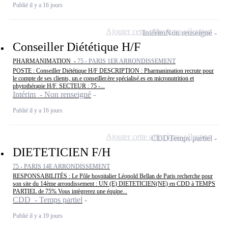
Publié il y a 16 jours
Ajouter cette offre à ma sélection
Intérim
Non renseigné
Conseiller Diététique H/F
PHARMANIMATION -
75 - PARIS 1ER ARRONDISSEMENT
POSTE : Conseiller Diététique H/F DESCRIPTION : Pharmanimation recrute pour
le compte de ses clients, un.e conseiller.ère spécialisé.es en micronutrition et
phytothérapie H/F. SECTEUR : 75 -...
Intérim - Non renseigné
Publié il y a 16 jours
Ajouter cette offre à ma sélection
CDD
Temps partiel
DIETETICIEN F/H
75 - PARIS 14E ARRONDISSEMENT
RESPONSABILITÉS : Le Pôle hospitalier Léopold Bellan de Paris recherche pour
son site du 14ème arrondissement : UN (E) DIETETICIEN(NE) en CDD à TEMPS
PARTIEL de 75% Vous intègrerez une équipe...
CDD - Temps partiel
Publié il y a 19 jours