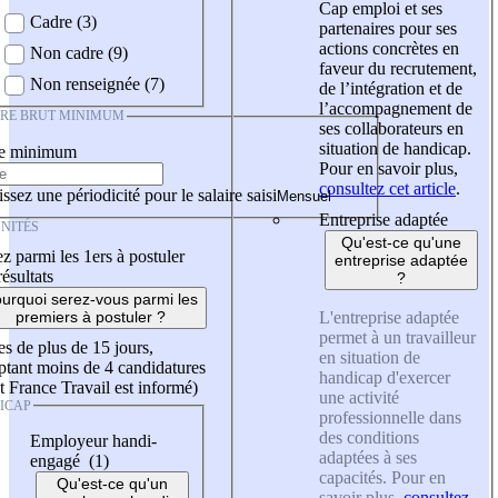
Cap emploi et ses
Cadre (3)
partenaires pour ses
actions concrètes en
Non cadre (9)
faveur du recrutement,
Non renseignée (7)
de l’intégration et de
l’accompagnement de
IRE BRUT MINIMUM
ses collaborateurs en
situation de handicap.
re minimum
Pour en savoir plus,
consultez cet article
.
ssez une périodicité pour le salaire saisi
Entreprise adaptée
NITÉS
Qu'est-ce qu'une
z parmi les 1ers à postuler
entreprise adaptée
résultats
?
urquoi serez-vous parmi les
L'entreprise adaptée
premiers à postuler ?
permet à un travailleur
es de plus de 15 jours,
en situation de
tant moins de 4 candidatures
handicap d'exercer
t France Travail est informé)
une activité
ICAP
professionnelle dans
des conditions
Employeur handi-
adaptées à ses
engagé (1)
capacités. Pour en
Qu'est-ce qu'un
savoir plus,
consultez