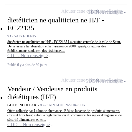
Ajouter cette offre à ma sélection
CDI
Non renseigné
dietéticien ne qualiticien ne H/F -
EC22135
93 - SAINT-DENIS
dietéticien ne qualiticien ne H/F - EC22135 La cuisine centrale de la ville de Saint-
Denis assure la fabrication et la livraison de 9800 repas/jour auprès des
établissements scolaires, des résidences...
CDI - Non renseigné
Publié il y a plus de 30 jours
Ajouter cette offre à ma sélection
CDD
Non renseigné
Vendeur / Vendeuse en produits
diététiques (H/F)
GOLDENCOLLAR -
93 - SAINT-OUEN-SUR-SEINE
Offre collectée par La bonne alternance : Réalise la vente de produits alimentaires
(frais et hors frais) selon la réglementation du commerce, les règles d'hygiène et de
sécurité alimentaires et les...
CDD - Non renseigné