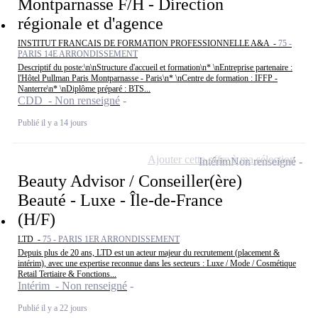
Montparnasse F/H - Direction
régionale et d'agence
INSTITUT FRANCAIS DE FORMATION PROFESSIONNELLE A&A -
75 -
PARIS 14E ARRONDISSEMENT
Descriptif du poste:\n\nStructure d'accueil et formation\n* \nEntreprise partenaire :
l'Hôtel Pullman Paris Montparnasse - Paris\n* \nCentre de formation : IFFP -
Nanterre\n* \nDiplôme préparé : BTS...
CDD - Non renseigné
Publié il y a 14 jours
Ajouter cette offre à ma sélection
Intérim
Non renseigné
Beauty Advisor / Conseiller(ère)
Beauté - Luxe - Île-de-France
(H/F)
LTD -
75 - PARIS 1ER ARRONDISSEMENT
Depuis plus de 20 ans, LTD est un acteur majeur du recrutement (placement &
intérim), avec une expertise reconnue dans les secteurs : Luxe / Mode / Cosmétique
Retail Tertiaire & Fonctions...
Intérim - Non renseigné
Publié il y a 22 jours