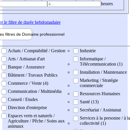
heures
er
le filtre de durée hebdomadaire
les filtres de
Domaine pro
fessionnel
ne professionel
Achats / Comptabilité / Gestion
Industrie
Arts / Artisanat d'art
Informatique /
Télécommunication (1)
Banque / Assurance
Installation / Maintenance
Bâtiment / Travaux Publics
Marketing / Stratégie
Commerce / Vente (4)
commerciale
Communication / Multimédia
Ressources Humaines
Conseil / Etudes
Santé (13)
Direction d'entreprise
Secrétariat / Assistanat
Espaces verts et naturels /
Services à la personne / à l
Agriculture / Pêche / Soins aux
collectivité (1)
animaux