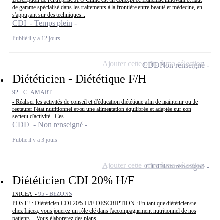
Description de l'entreprise JFG Clinic est un concept de franchise innovant et haut
de gamme spécialisé dans les traitements à la frontière entre beauté et médecine, en
s'appuyant sur des techniques...
CDI - Temps plein
Publié il y a 12 jours
Ajouter cette offre à ma sélection
CDD
Non renseigné
Diététicien - Diététique F/H
92 - CLAMART
- Réaliser les activités de conseil et d'éducation diététique afin de maintenir ou de
restaurer l'état nutritionnel et/ou une alimentation équilibrée et adaptée sur son
secteur d'activité.- Ces...
CDD - Non renseigné
Publié il y a 3 jours
Ajouter cette offre à ma sélection
CDI
Non renseigné
Diététicien CDI 20% H/F
INICEA -
95 - BEZONS
POSTE : Diététicien CDI 20% H/F DESCRIPTION : En tant que diététicien/ne
chez Inicea, vous jouerez un rôle clé dans l'accompagnement nutritionnel de nos
patients. - Vous élaborerez des plans...