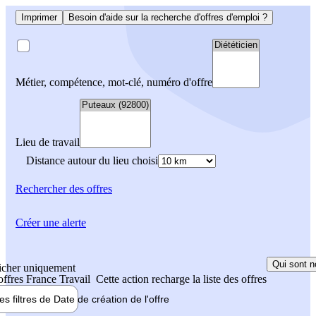
Imprimer
Besoin d'aide sur la recherche d'offres d'emploi ?
Métier, compétence, mot-clé, numéro d'offre
Lieu de travail
Distance autour du lieu choisi
Rechercher
des offres
Créer une alerte
Qui sont n
icher uniquement
 offres France Travail
Cette action recharge la liste des offres
les filtres de
Date de création
de l'offre