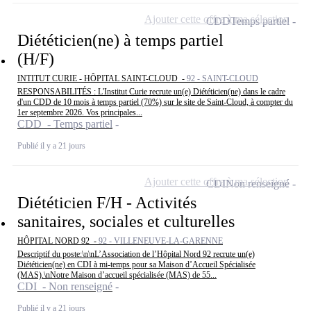
Ajouter cette offre à ma sélection
CDD
Temps partiel
Diététicien(ne) à temps partiel
(H/F)
INTITUT CURIE - HÔPITAL SAINT-CLOUD -
92 - SAINT-CLOUD
RESPONSABILITÉS : L'Institut Curie recrute un(e) Diététicien(ne) dans le cadre
d'un CDD de 10 mois à temps partiel (70%) sur le site de Saint-Cloud, à compter du
1er septembre 2026. Vos principales...
CDD - Temps partiel
Publié il y a 21 jours
Ajouter cette offre à ma sélection
CDI
Non renseigné
Diététicien F/H - Activités
sanitaires, sociales et culturelles
HÔPITAL NORD 92 -
92 - VILLENEUVE-LA-GARENNE
Descriptif du poste:\n\nL’Association de l’Hôpital Nord 92 recrute un(e)
Diététicien(ne) en CDI à mi-temps pour sa Maison d’Accueil Spécialisée
(MAS).\nNotre Maison d’accueil spécialisée (MAS) de 55...
CDI - Non renseigné
Publié il y a 21 jours