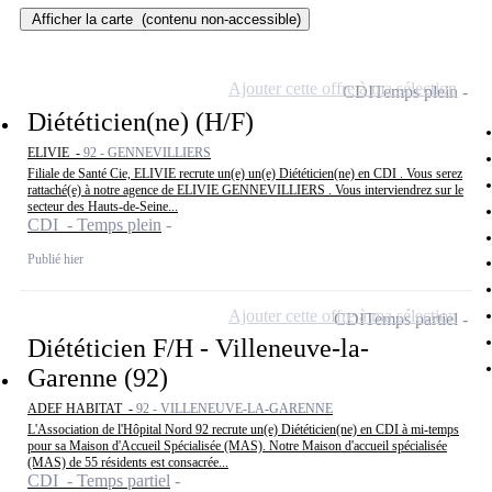
Afficher la carte
(contenu non-accessible)
Ajouter cette offre à ma sélection
CDI
Temps plein
Diététicien(ne) (H/F)
ELIVIE -
92 - GENNEVILLIERS
Filiale de Santé Cie, ELIVIE recrute un(e) un(e) Diététicien(ne) en CDI . Vous serez
rattaché(e) à notre agence de ELIVIE GENNEVILLIERS . Vous interviendrez sur le
secteur des Hauts-de-Seine...
CDI - Temps plein
Publié hier
Ajouter cette offre à ma sélection
CDI
Temps partiel
Diététicien F/H - Villeneuve-la-
Garenne (92)
ADEF HABITAT -
92 - VILLENEUVE-LA-GARENNE
L'Association de l'Hôpital Nord 92 recrute un(e) Diététicien(ne) en CDI à mi-temps
pour sa Maison d'Accueil Spécialisée (MAS). Notre Maison d'accueil spécialisée
(MAS) de 55 résidents est consacrée...
CDI - Temps partiel