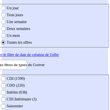
e création de l'offre
Un jour
Trois jours
Une semaine
Deux semaines
Un mois
Toutes les offres
er
le filtre de date de création de l'offre
les filtres de types de
Contrat
de contrat
CDI (1599)
CDD (220)
Intérim (638)
CDI Intérimaire (3)
Saisonnier