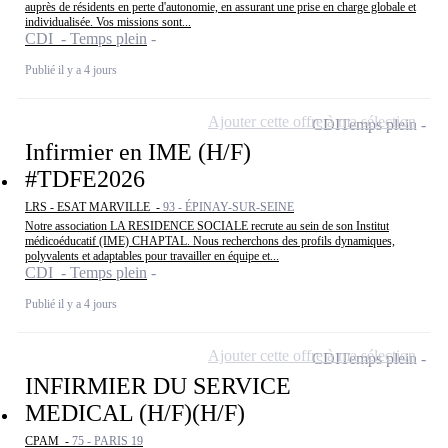
auprès de résidents en perte d'autonomie, en assurant une prise en charge globale et
individualisée. Vos missions sont...
CDI - Temps plein
Publié il y a 4 jours
Ajouter cette offre à ma sélection
CDI
Temps plein
Infirmier en IME (H/F)
#TDFE2026
LRS - ESAT MARVILLE -
93 - ÉPINAY-SUR-SEINE
Notre association LA RESIDENCE SOCIALE recrute au sein de son Institut
médicoéducatif (IME) CHAPTAL. Nous recherchons des profils dynamiques,
polyvalents et adaptables pour travailler en équipe et...
CDI - Temps plein
Publié il y a 4 jours
Ajouter cette offre à ma sélection
CDI
Temps plein
INFIRMIER DU SERVICE
MEDICAL (H/F)(H/F)
CPAM -
75 - PARIS 19