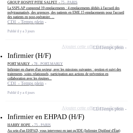
GROUP HOSPIT PITIE SALPET -
75 - PARIS
La SSPI-AP comprend 19 emplacements : 4 emplacements dédiés à l'accueil des
polytraumatisés, des urgences, des patients en EME.15 emplacements pour l'accueil
des patients en post-opératoire. ...
CDI - Temps plein
Publié il y a 3 jours
Ajouter cette offre à ma sélection
CDI
Temps plein
Infirmier (H/F)
PORT MARLY -
78 - PORT-MARLY
Infirmier en charge d'un secteur, avec les missions suivantes : gestion et suivi des
traitements, soins relationnels, participation aux actions de prévention en
collaboration avec les équipes...
CDI - Temps plein
Publié il y a 4 jours
Ajouter cette offre à ma sélection
CDI
Temps plein
Infirmier en EHPAD (H/F)
HARRY HOPE -
75 - PARIS
Au sein d'un EHPAD, vous intervenez en tant qu'IDE (Infirmier Diplômé d'État)