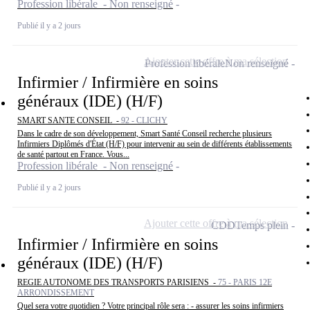
Profession libérale - Non renseigné
Publié il y a 2 jours
Ajouter cette offre à ma sélection
Profession libérale
Non renseigné
Infirmier / Infirmière en soins
généraux (IDE) (H/F)
SMART SANTE CONSEIL -
92 - CLICHY
Dans le cadre de son développement, Smart Santé Conseil recherche plusieurs
Infirmiers Diplômés d'État (H/F) pour intervenir au sein de différents établissements
de santé partout en France. Vous...
Profession libérale - Non renseigné
Publié il y a 2 jours
Ajouter cette offre à ma sélection
CDD
Temps plein
Infirmier / Infirmière en soins
généraux (IDE) (H/F)
REGIE AUTONOME DES TRANSPORTS PARISIENS -
75 - PARIS 12E
ARRONDISSEMENT
Quel sera votre quotidien ? Votre principal rôle sera : - assurer les soins infirmiers