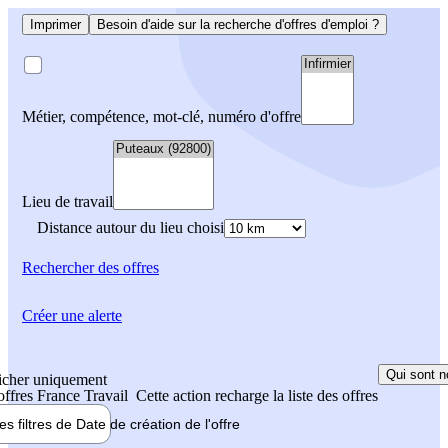
Imprimer
Besoin d'aide sur la recherche d'offres d'emploi ?
Métier, compétence, mot-clé, numéro d'offre
Lieu de travail
Distance autour du lieu choisi
Rechercher
des offres
Créer une alerte
Qui sont n
icher uniquement
 offres France Travail
Cette action recharge la liste des offres
les filtres de
Date de création
de l'offre