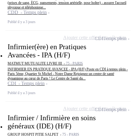
(prises de sang, ECG, pansements, tension artérielle, pose holter) - assurer l'accueil
physique et téléphonique...
CDD - Temps plein
Publié il y a 3 jours
Ajouter cette offre à ma sélection
CDI
Temps plein
Infirmier(ère) en Pratiques
Avancées - IPA (H/F)
MATMUT MUTUALITE LIVRE III -
75 - PARIS
INFIRMIER EN PRATIQUE AVANCEE - IPA (H/F) Poste en CDI à temps plein -
Paris 5ème, Quartier St Michel - Notre Dame Rejoignez un centre de santé
dynamique au cœur de Paris ! Le Centre de Santé du...
CDI - Temps plein
Publié il y a 3 jours
Ajouter cette offre à ma sélection
CDI
Temps plein
Infirmier / Infirmière en soins
généraux (IDE) (H/F)
GROUP HOSPIT PITIE SALPET -
75 - PARIS