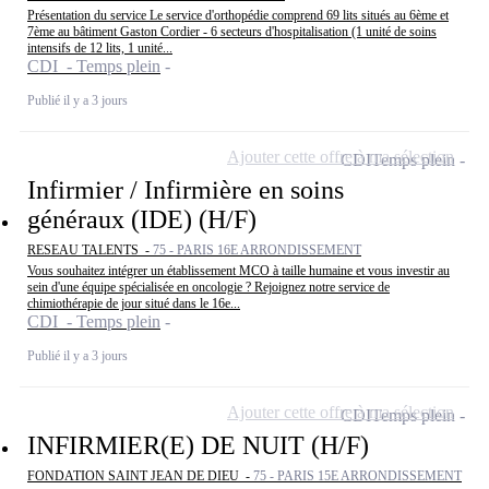
Présentation du service Le service d'orthopédie comprend 69 lits situés au 6ème et
7ème au bâtiment Gaston Cordier - 6 secteurs d'hospitalisation (1 unité de soins
intensifs de 12 lits, 1 unité...
CDI - Temps plein
Publié il y a 3 jours
Ajouter cette offre à ma sélection
CDI
Temps plein
Infirmier / Infirmière en soins
généraux (IDE) (H/F)
RESEAU TALENTS -
75 - PARIS 16E ARRONDISSEMENT
Vous souhaitez intégrer un établissement MCO à taille humaine et vous investir au
sein d'une équipe spécialisée en oncologie ? Rejoignez notre service de
chimiothérapie de jour situé dans le 16e...
CDI - Temps plein
Publié il y a 3 jours
Ajouter cette offre à ma sélection
CDI
Temps plein
INFIRMIER(E) DE NUIT (H/F)
FONDATION SAINT JEAN DE DIEU -
75 - PARIS 15E ARRONDISSEMENT