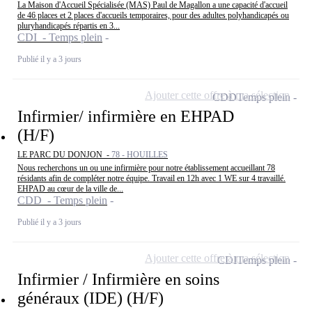
La Maison d'Accueil Spécialisée (MAS) Paul de Magallon a une capacité d'accueil
de 46 places et 2 places d'accueils temporaires, pour des adultes polyhandicapés ou
pluryhandicapés répartis en 3...
CDI - Temps plein
Publié il y a 3 jours
Ajouter cette offre à ma sélection
CDD
Temps plein
Infirmier/ infirmière en EHPAD
(H/F)
LE PARC DU DONJON -
78 - HOUILLES
Nous recherchons un ou une infirmière pour notre établissement accueillant 78
résidants afin de compléter notre équipe. Travail en 12h avec 1 WE sur 4 travaillé.
EHPAD au cœur de la ville de...
CDD - Temps plein
Publié il y a 3 jours
Ajouter cette offre à ma sélection
CDI
Temps plein
Infirmier / Infirmière en soins
généraux (IDE) (H/F)