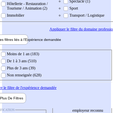
Spectacle (1)
Hôtellerie - Restauration /
Tourisme / Animation (2)
Sport
Immobilier
Transport / Logistique
Appliquer
le filtre du domaine professi
es filtres liés à l'
Expérience
demandée
ience demandée
Moins de 1 an (183)
De 1 à 3 ans (510)
Plus de 3 ans (39)
Non renseignée (628)
er
le filtre de l'expérience demandée
Plus De
Filtres
IFICATION
employeur reconnu