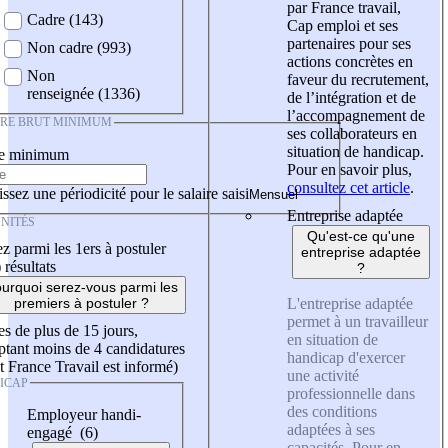
par France travail,
Cadre (143)
Cap emploi et ses
partenaires pour ses
Non cadre (993)
actions concrètes en
Non
faveur du recrutement,
renseignée (1336)
de l’intégration et de
l’accompagnement de
IRE BRUT MINIMUM
ses collaborateurs en
situation de handicap.
re minimum
Pour en savoir plus,
consultez cet article
.
ssez une périodicité pour le salaire saisi
Entreprise adaptée
NITÉS
Qu'est-ce qu'une
z parmi les 1ers à postuler
entreprise adaptée
)
résultats
?
urquoi serez-vous parmi les
L'entreprise adaptée
premiers à postuler ?
permet à un travailleur
es de plus de 15 jours,
en situation de
tant moins de 4 candidatures
handicap d'exercer
t France Travail est informé)
une activité
ICAP
professionnelle dans
des conditions
Employeur handi-
adaptées à ses
engagé (6)
capacités. Pour en