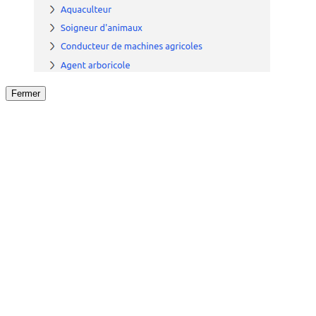
Fermer
Fermer
le détail de l'offre
/
Offre
sur
Offre précéden