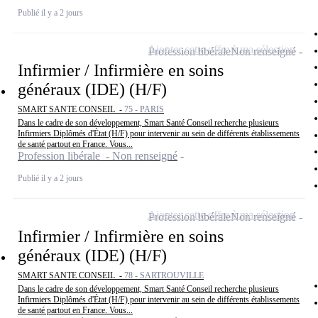
Publié il y a 2 jours
Ajouter cette offre à ma sélection
Profession libérale
Non renseigné
Infirmier / Infirmière en soins
généraux (IDE) (H/F)
SMART SANTE CONSEIL -
75 - PARIS
Dans le cadre de son développement, Smart Santé Conseil recherche plusieurs
Infirmiers Diplômés d'État (H/F) pour intervenir au sein de différents établissements
de santé partout en France. Vous...
Profession libérale - Non renseigné
Publié il y a 2 jours
Ajouter cette offre à ma sélection
Profession libérale
Non renseigné
Infirmier / Infirmière en soins
généraux (IDE) (H/F)
SMART SANTE CONSEIL -
78 - SARTROUVILLE
Dans le cadre de son développement, Smart Santé Conseil recherche plusieurs
Infirmiers Diplômés d'État (H/F) pour intervenir au sein de différents établissements
de santé partout en France. Vous...