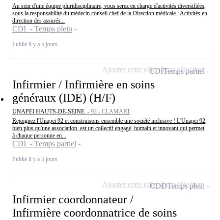
Au sein d'une équipe pluridisciplinaire, vous serez en charge d'activités diversifiées,
sous la responsabilité du médecin conseil chef de la Direction médicale : Activités en
direction des assurés...
CDI - Temps plein
Publié il y a 5 jours
Ajouter cette offre à ma sélection
CDI
Temps partiel
Infirmier / Infirmière en soins
généraux (IDE) (H/F)
UNAPEI HAUTS-DE-SEINE -
92 - CLAMART
Rejoignez l'Unapei 92 et construisons ensemble une société inclusive ! L'Unapei 92,
bien plus qu'une association, est un collectif engagé, humain et innovant qui permet
à chaque personne en...
CDI - Temps partiel
Publié il y a 5 jours
Ajouter cette offre à ma sélection
CDD
Temps plein
Infirmier coordonnateur /
Infirmière coordonnatrice de soins