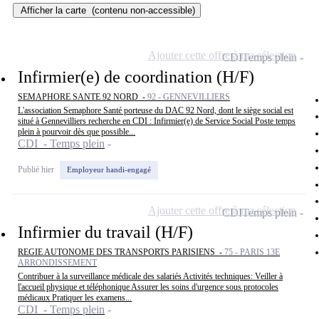
Afficher la carte
(contenu non-accessible)
Ajouter cette offre à ma sélection
CDI
Temps plein
Infirmier(e) de coordination (H/F)
SEMAPHORE SANTE 92 NORD -
92 - GENNEVILLIERS
L'association Semaphore Santé porteuse du DAC 92 Nord, dont le siège social est
situé à Gennevilliers recherche en CDI : Infirmier(e) de Service Social Poste temps
plein à pourvoir dès que possible...
CDI - Temps plein
Publié hier
Employeur handi-engagé
Ajouter cette offre à ma sélection
CDI
Temps plein
Infirmier du travail (H/F)
REGIE AUTONOME DES TRANSPORTS PARISIENS -
75 - PARIS 13E
ARRONDISSEMENT
Contribuer à la surveillance médicale des salariés Activités techniques: Veiller à
l'accueil physique et téléphonique Assurer les soins d'urgence sous protocoles
médicaux Pratiquer les examens...
CDI - Temps plein