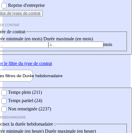
Reprise d'entreprise
plus
de types de contrat
 DE CONTRAT
ée de contrat
ée minimale (en mois)
Durée maximale (en mois)
mois
er
le filtre du type de contrat
les filtres de
Durée hebdo
madaire
 hebdomadaire
Temps plein (211)
Temps partiel (24)
Non renseignée (2237)
 HEBDOMADAIRE
cisez la durée hebdomadaire :
ée minimale (en heure)
Durée maximale (en heure)