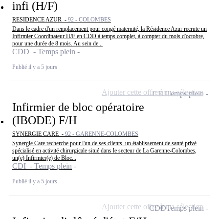
infi (H/F)
RESIDENCE AZUR -
92 - COLOMBES
Dans le cadre d'un remplacement pour congé maternité, la Résidence Azur recrute un
Infirmier Coordinateur H/F en CDD à temps complet, à compter du mois d'octobre,
pour une durée de 8 mois. Au sein de...
CDD - Temps plein
Publié il y a 5 jours
Ajouter cette offre à ma sélection
CDI
Temps plein
Infirmier de bloc opératoire
(IBODE) F/H
SYNERGIE CARE -
92 - GARENNE-COLOMBES
Synergie Care recherche pour l'un de ses clients, un établissement de santé privé
spécialisé en activité chirurgicale situé dans le secteur de La Garenne-Colombes,
un(e) Infirmier(e) de Bloc...
CDI - Temps plein
Publié il y a 5 jours
Ajouter cette offre à ma sélection
CDD
Temps plein