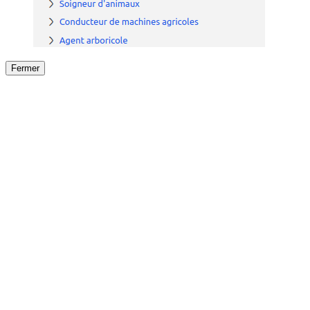
Fermer
Fermer
le détail de l'offre
/
Offre
sur
Offre précéden