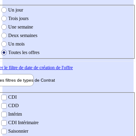
e création de l'offre
Un jour
Trois jours
Une semaine
Deux semaines
Un mois
Toutes les offres
er
le filtre de date de création de l'offre
les filtres de types de
Contrat
de contrat
CDI
CDD
Intérim
CDI Intérimaire
Saisonnier