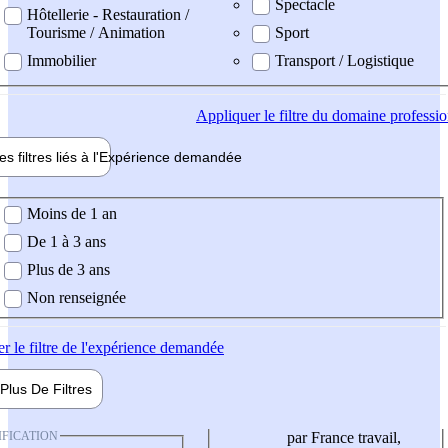
Spectacle
Hôtellerie - Restauration /
Tourisme / Animation
Sport
Immobilier
Transport / Logistique
Appliquer
le filtre du domaine professi
es filtres liés à l'
Expérience
demandée
ience demandée
Moins de 1 an
De 1 à 3 ans
Plus de 3 ans
Non renseignée
er
le filtre de l'expérience demandée
Plus De
Filtres
IFICATION
par France travail,