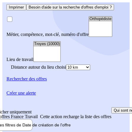
Imprimer
Besoin d'aide sur la recherche d'offres d'emploi ?
Métier, compétence, mot-clé, numéro d'offre
Lieu de travail
Distance autour du lieu choisi
Rechercher
des offres
Créer une alerte
Qui sont n
icher uniquement
 offres France Travail
Cette action recharge la liste des offres
les filtres de
Date de création
de l'offre