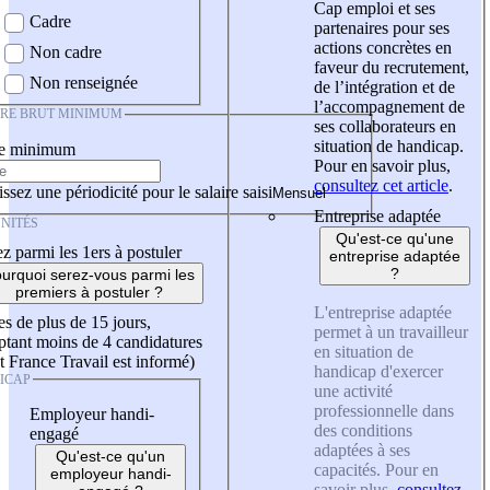
Cap emploi et ses
Cadre
partenaires pour ses
actions concrètes en
Non cadre
faveur du recrutement,
Non renseignée
de l’intégration et de
l’accompagnement de
IRE BRUT MINIMUM
ses collaborateurs en
situation de handicap.
re minimum
Pour en savoir plus,
consultez cet article
.
ssez une périodicité pour le salaire saisi
Entreprise adaptée
NITÉS
Qu'est-ce qu'une
z parmi les 1ers à postuler
entreprise adaptée
?
urquoi serez-vous parmi les
premiers à postuler ?
L'entreprise adaptée
es de plus de 15 jours,
permet à un travailleur
tant moins de 4 candidatures
en situation de
t France Travail est informé)
handicap d'exercer
ICAP
une activité
professionnelle dans
Employeur handi-
des conditions
engagé
adaptées à ses
Qu'est-ce qu'un
capacités. Pour en
employeur handi-
savoir plus,
consultez