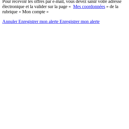
Pour recevoir les offres par e-mail, vous devez saisir votre adresse
électronique et la valider sur la page «
Mes coordonnées
» de la
rubrique « Mon compte »
Annuler
Enregistrer mon alerte
Enregistrer
mon alerte