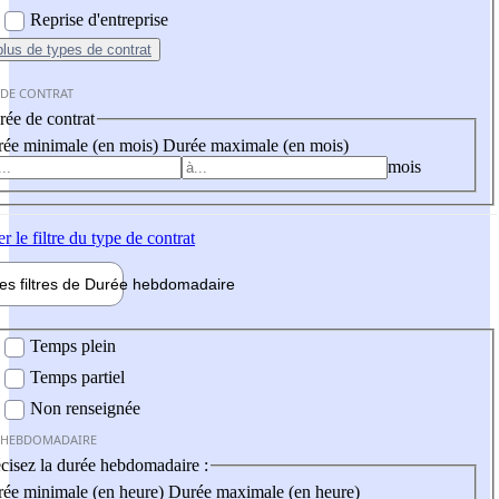
Reprise d'entreprise
plus
de types de contrat
 DE CONTRAT
ée de contrat
ée minimale (en mois)
Durée maximale (en mois)
mois
er
le filtre du type de contrat
les filtres de
Durée hebdo
madaire
 hebdomadaire
Temps plein
Temps partiel
Non renseignée
 HEBDOMADAIRE
cisez la durée hebdomadaire :
ée minimale (en heure)
Durée maximale (en heure)