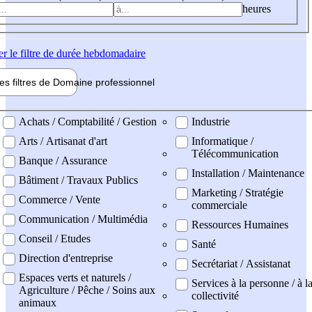
heures
er
le filtre de durée hebdomadaire
les filtres de
Domaine pro
fessionnel
ne professionel
Achats / Comptabilité / Gestion
Industrie
Arts / Artisanat d'art
Informatique /
Télécommunication
Banque / Assurance
Installation / Maintenance
Bâtiment / Travaux Publics
Marketing / Stratégie
Commerce / Vente
commerciale
Communication / Multimédia
Ressources Humaines
Conseil / Etudes
Santé
Direction d'entreprise
Secrétariat / Assistanat
Espaces verts et naturels /
Services à la personne / à l
Agriculture / Pêche / Soins aux
collectivité
animaux