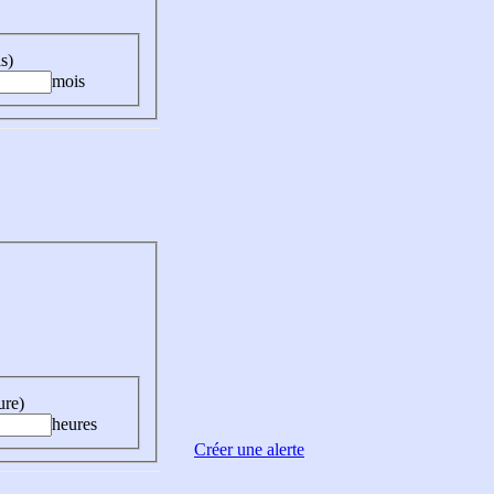
s)
mois
ure)
heures
Créer une alerte