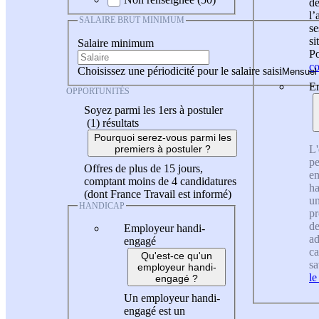
de
l
SALAIRE BRUT MINIMUM
se
si
Salaire minimum
Po
co
Choisissez une périodicité pour le salaire saisi
En
OPPORTUNITÉS
Soyez parmi les 1ers à postuler
(1)
résultats
Pourquoi serez-vous parmi les
L'
premiers à postuler ?
pe
Offres de plus de 15 jours,
en
comptant moins de 4 candidatures
ha
(dont France Travail est informé)
un
HANDICAP
pr
de
Employeur handi-
ad
engagé
ca
Qu'est-ce qu'un
sa
employeur handi-
le
engagé ?
Un employeur handi-
engagé est un