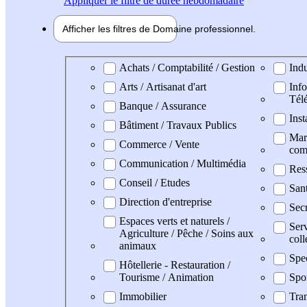
Appliquer
le filtre de durée hebdomadaire
Afficher les filtres de
Domaine pro
fessionnel
Domaine professionel
Achats / Comptabilité / Gestion
Indu
Arts / Artisanat d'art
Info
Tél
Banque / Assurance
Inst
Bâtiment / Travaux Publics
Mark
Commerce / Vente
com
Communication / Multimédia
Res
Conseil / Etudes
Sant
Direction d'entreprise
Secr
Espaces verts et naturels /
Serv
Agriculture / Pêche / Soins aux
coll
animaux
Spe
Hôtellerie - Restauration /
Tourisme / Animation
Spo
Immobilier
Tran