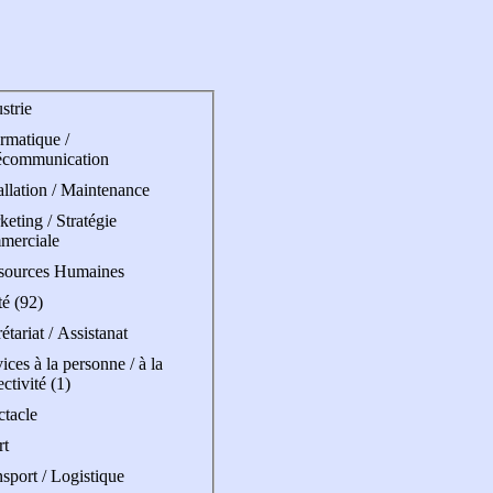
strie
rmatique /
écommunication
allation / Maintenance
eting / Stratégie
merciale
sources Humaines
é (92)
étariat / Assistanat
ices à la personne / à la
ectivité (1)
ctacle
rt
sport / Logistique