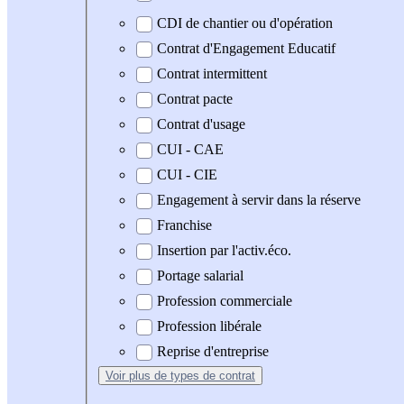
CDI de chantier ou d'opération
Contrat d'Engagement Educatif
Contrat intermittent
Contrat pacte
Contrat d'usage
CUI - CAE
CUI - CIE
Engagement à servir dans la réserve
Franchise
Insertion par l'activ.éco.
Portage salarial
Profession commerciale
Profession libérale
Reprise d'entreprise
Voir plus
de types de contrat