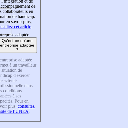
 l’intégration et de
’accompagnement de
s collaborateurs en
tuation de handicap.
ur en savoir plus,
nsultez cet article
.
treprise adaptée
Qu'est-ce qu'une
entreprise adaptée
?
entreprise adaptée
rmet à un travailleur
 situation de
ndicap d'exercer
e activité
ofessionnelle dans
s conditions
aptées à ses
pacités. Pour en
voir plus,
consultez
 site de l’UNEA
.