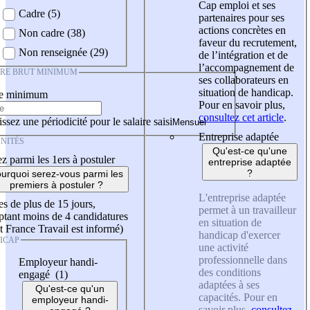
Cap emploi et ses
Cadre (5)
partenaires pour ses
actions concrètes en
Non cadre (38)
faveur du recrutement,
Non renseignée (29)
de l’intégration et de
l’accompagnement de
IRE BRUT MINIMUM
ses collaborateurs en
situation de handicap.
re minimum
Pour en savoir plus,
consultez cet article
.
ssez une périodicité pour le salaire saisi
Entreprise adaptée
NITÉS
Qu'est-ce qu'une
z parmi les 1ers à postuler
entreprise adaptée
?
urquoi serez-vous parmi les
premiers à postuler ?
L'entreprise adaptée
es de plus de 15 jours,
permet à un travailleur
tant moins de 4 candidatures
en situation de
t France Travail est informé)
handicap d'exercer
ICAP
une activité
professionnelle dans
Employeur handi-
des conditions
engagé (1)
adaptées à ses
Qu'est-ce qu'un
capacités. Pour en
employeur handi-
savoir plus,
consultez