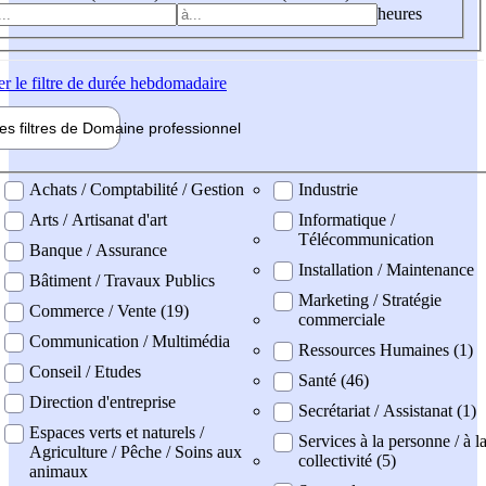
heures
er
le filtre de durée hebdomadaire
les filtres de
Domaine pro
fessionnel
ne professionel
Achats / Comptabilité / Gestion
Industrie
Arts / Artisanat d'art
Informatique /
Télécommunication
Banque / Assurance
Installation / Maintenance
Bâtiment / Travaux Publics
Marketing / Stratégie
Commerce / Vente (19)
commerciale
Communication / Multimédia
Ressources Humaines (1)
Conseil / Etudes
Santé (46)
Direction d'entreprise
Secrétariat / Assistanat (1)
Espaces verts et naturels /
Services à la personne / à l
Agriculture / Pêche / Soins aux
collectivité (5)
animaux