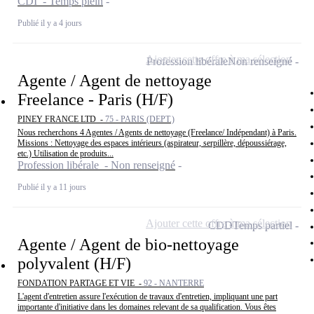
CDI - Temps plein
Publié il y a 4 jours
Ajouter cette offre à ma sélection
Profession libérale
Non renseigné
Agente / Agent de nettoyage
Freelance - Paris (H/F)
PINEY FRANCE LTD -
75 - PARIS (DEPT.)
Nous recherchons 4 Agentes / Agents de nettoyage (Freelance/ Indépendant) à Paris.
Missions : Nettoyage des espaces intérieurs (aspirateur, serpillère, dépoussiérage,
etc.) Utilisation de produits...
Profession libérale - Non renseigné
Publié il y a 11 jours
Ajouter cette offre à ma sélection
CDD
Temps partiel
Agente / Agent de bio-nettoyage
polyvalent (H/F)
FONDATION PARTAGE ET VIE -
92 - NANTERRE
L'agent d'entretien assure l'exécution de travaux d'entretien, impliquant une part
importante d'initiative dans les domaines relevant de sa qualification. Vous êtes