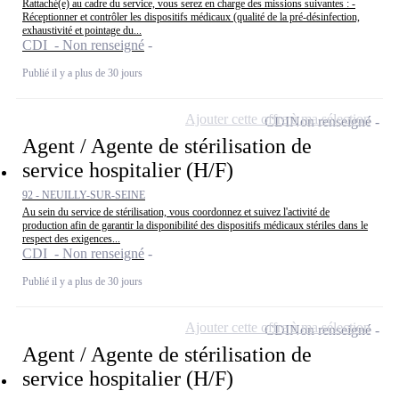
Rattaché(e) au cadre du service, vous serez en charge des missions suivantes : -
Réceptionner et contrôler les dispositifs médicaux (qualité de la pré-désinfection,
exhaustivité et pointage du...
CDI - Non renseigné
Publié il y a plus de 30 jours
Ajouter cette offre à ma sélection
CDI
Non renseigné
Agent / Agente de stérilisation de
service hospitalier (H/F)
92 - NEUILLY-SUR-SEINE
Au sein du service de stérilisation, vous coordonnez et suivez l'activité de
production afin de garantir la disponibilité des dispositifs médicaux stériles dans le
respect des exigences...
CDI - Non renseigné
Publié il y a plus de 30 jours
Ajouter cette offre à ma sélection
CDI
Non renseigné
Agent / Agente de stérilisation de
service hospitalier (H/F)