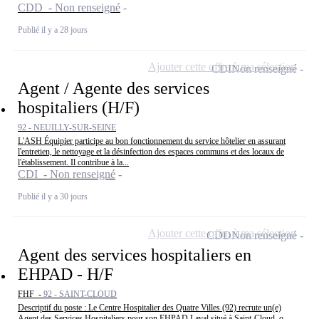
CDD - Non renseigné
Publié il y a 28 jours
Ajouter cette offre à ma sélection
CDI
Non renseigné
Agent / Agente des services
hospitaliers (H/F)
92 - NEUILLY-SUR-SEINE
L'ASH Équipier participe au bon fonctionnement du service hôtelier en assurant
l'entretien, le nettoyage et la désinfection des espaces communs et des locaux de
l'établissement. Il contribue à la...
CDI - Non renseigné
Publié il y a 30 jours
Ajouter cette offre à ma sélection
CDD
Non renseigné
Agent des services hospitaliers en
EHPAD - H/F
FHF -
92 - SAINT-CLOUD
Descriptif du poste : Le Centre Hospitalier des Quatre Villes (92) recrute un(e)
Agent des Services Hospitaliers pour son EHPAD Laval situé à Saint-Cloud. o