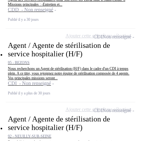
Missions principales : -Entretien et...
CDD - Non renseigné
Publié il y a 30 jours
Ajouter cette offre à ma sélection
CDI
Non renseigné
Agent / Agente de stérilisation de
service hospitalier (H/F)
95 - BEZONS
Nous recherchons un Agent de stérilisation (H/F) dans le cadre d'un CDI à temps
plein. A ce titre, vous rejoignez notre équipe de stérilisation composée de 4 agents.
Vos principales missions seront...
CDI - Non renseigné
Publié il y a plus de 30 jours
Ajouter cette offre à ma sélection
CDI
Non renseigné
Agent / Agente de stérilisation de
service hospitalier (H/F)
92 - NEUILLY-SUR-SEINE