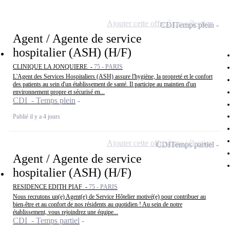
Ajouter cette offre à ma sélection
CDI
Temps plein
Agent / Agente de service
hospitalier (ASH) (H/F)
CLINIQUE LA JONQUIERE -
75 - PARIS
L'Agent des Services Hospitaliers (ASH) assure l'hygiène, la propreté et le confort
des patients au sein d'un établissement de santé. Il participe au maintien d'un
environnement propre et sécurisé en...
CDI - Temps plein
Publié il y a 4 jours
Ajouter cette offre à ma sélection
CDI
Temps partiel
Agent / Agente de service
hospitalier (ASH) (H/F)
RESIDENCE EDITH PIAF -
75 - PARIS
Nous recrutons un(e) Agent(e) de Service Hôtelier motivé(e) pour contribuer au
bien-être et au confort de nos résidents au quotidien ! Au sein de notre
établissement, vous rejoindrez une équipe...
CDI - Temps partiel