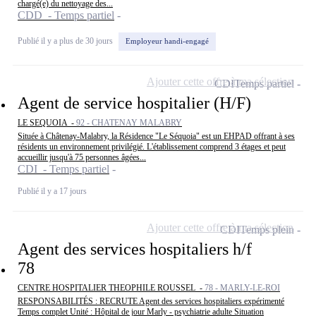
chargé(e) du nettoyage des...
CDD - Temps partiel
Publié il y a plus de 30 jours
Employeur handi-engagé
Ajouter cette offre à ma sélection
CDI
Temps partiel
Agent de service hospitalier (H/F)
LE SEQUOIA -
92 - CHATENAY MALABRY
Située à Châtenay-Malabry, la Résidence "Le Séquoia" est un EHPAD offrant à ses
résidents un environnement privilégié. L'établissement comprend 3 étages et peut
accueillir jusqu'à 75 personnes âgées...
CDI - Temps partiel
Publié il y a 17 jours
Ajouter cette offre à ma sélection
CDI
Temps plein
Agent des services hospitaliers h/f
78
CENTRE HOSPITALIER THEOPHILE ROUSSEL -
78 - MARLY-LE-ROI
RESPONSABILITÉS : RECRUTE Agent des services hospitaliers expérimenté
Temps complet Unité : Hôpital de jour Marly - psychiatrie adulte Situation