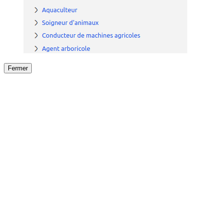
Fermer
Fermer
le détail de l'offre
/
Offre
sur
Offre précéden