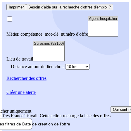
Imprimer
Besoin d'aide sur la recherche d'offres d'emploi ?
Métier, compétence, mot-clé, numéro d'offre
Lieu de travail
Distance autour du lieu choisi
Rechercher
des offres
Créer une alerte
Qui sont n
icher uniquement
 offres France Travail
Cette action recharge la liste des offres
les filtres de
Date de création
de l'offre