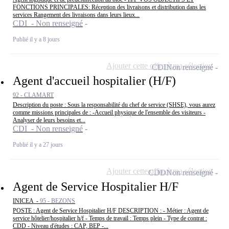
FONCTIONS PRINCIPALES: Réception des livraisons et distribution dans les
services Rangement des livraisons dans leurs lieux...
CDI - Non renseigné
Publié il y a 8 jours
Ajouter cette offre à ma sélection
CDI
Non renseigné
Agent d'accueil hospitalier (H/F)
92 - CLAMART
Description du poste : Sous la responsabilité du chef de service (SHSE), vous aurez
comme missions principales de : -Accueil physique de l'ensemble des visiteurs -
Analyser de leurs besoins et...
CDI - Non renseigné
Publié il y a 27 jours
Ajouter cette offre à ma sélection
CDD
Non renseigné
Agent de Service Hospitalier H/F
INICEA -
95 - BEZONS
POSTE : Agent de Service Hospitalier H/F DESCRIPTION : - Métier : Agent de
service hôtelier/hospitalier h/f - Temps de travail : Temps plein - Type de contrat :
CDD - Niveau d'études : CAP, BEP -...