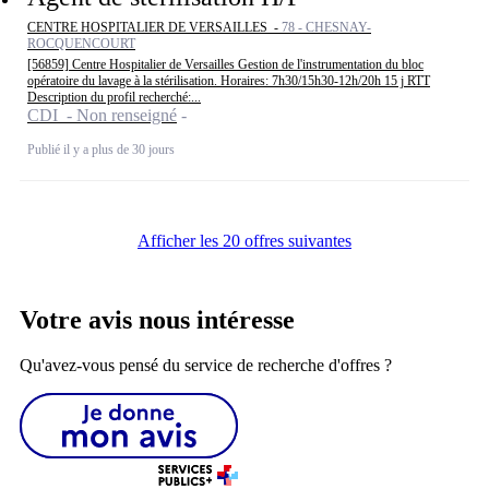
CENTRE HOSPITALIER DE VERSAILLES -
78 - CHESNAY-
ROCQUENCOURT
[56859] Centre Hospitalier de Versailles Gestion de l'instrumentation du bloc
opératoire du lavage à la stérilisation. Horaires: 7h30/15h30-12h/20h 15 j RTT
Description du profil recherché:...
CDI - Non renseigné
Publié il y a plus de 30 jours
Afficher les 20 offres suivantes
Votre avis nous intéresse
Qu'avez-vous pensé du service de recherche d'offres ?