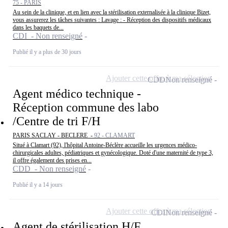
75 - PARIS
Au sein de la clinique, et en lien avec la stérilisation externalisée à la clinique Bizet,
vous assurerez les tâches suivantes : Lavage : - Réception des dispositifs médicaux
dans les baquets de...
CDI - Non renseigné
Publié il y a plus de 30 jours
Ajouter cette offre à ma sélection
CDD
Non renseigné
Agent médico technique -
Réception commune des labo
/Centre de tri F/H
PARIS SACLAY - BECLERE -
92 - CLAMART
Situé à Clamart (92), l'hôpital Antoine-Béclère accueille les urgences médico-
chirurgicales adultes, pédiatriques et gynécologique. Doté d'une maternité de type 3,
il offre également des prises en...
CDD - Non renseigné
Publié il y a 14 jours
Ajouter cette offre à ma sélection
CDI
Non renseigné
Agent de stérilisation H/F