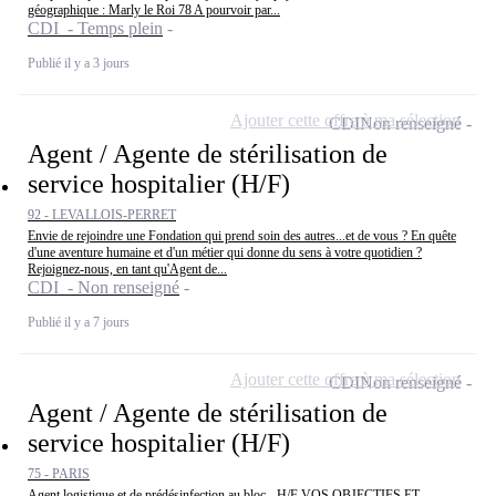
géographique : Marly le Roi 78 A pourvoir par...
CDI - Temps plein
Publié il y a 3 jours
Ajouter cette offre à ma sélection
CDI
Non renseigné
Agent / Agente de stérilisation de
service hospitalier (H/F)
92 - LEVALLOIS-PERRET
Envie de rejoindre une Fondation qui prend soin des autres...et de vous ? En quête
d'une aventure humaine et d'un métier qui donne du sens à votre quotidien ?
Rejoignez-nous, en tant qu'Agent de...
CDI - Non renseigné
Publié il y a 7 jours
Ajouter cette offre à ma sélection
CDI
Non renseigné
Agent / Agente de stérilisation de
service hospitalier (H/F)
75 - PARIS
Agent logistique et de prédésinfection au bloc - H/F VOS OBJECTIFS ET