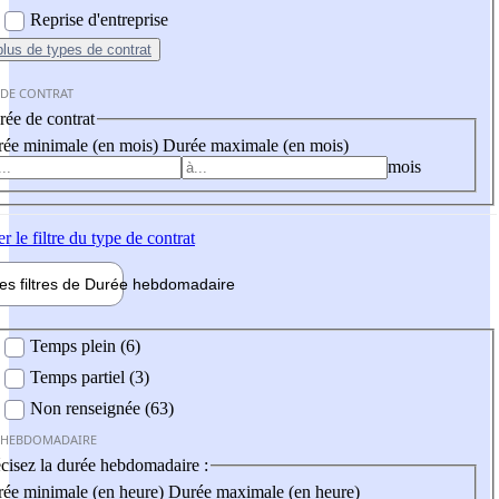
Reprise d'entreprise
plus
de types de contrat
 DE CONTRAT
ée de contrat
ée minimale (en mois)
Durée maximale (en mois)
mois
er
le filtre du type de contrat
les filtres de
Durée hebdo
madaire
 hebdomadaire
Temps plein (6)
Temps partiel (3)
Non renseignée (63)
 HEBDOMADAIRE
cisez la durée hebdomadaire :
ée minimale (en heure)
Durée maximale (en heure)