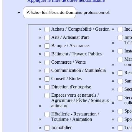
Appliquer
le filtre de durée hebdomadaire
Afficher les filtres de
Domaine pro
fessionnel
Domaine professionel
Achats / Comptabilité / Gestion
Indu
Arts / Artisanat d'art
Info
Tél
Banque / Assurance
Inst
Bâtiment / Travaux Publics
Mark
Commerce / Vente
com
Communication / Multimédia
Res
Conseil / Etudes
Sant
Direction d'entreprise
Secr
Espaces verts et naturels /
Serv
Agriculture / Pêche / Soins aux
coll
animaux
Spe
Hôtellerie - Restauration /
Tourisme / Animation
Spo
Immobilier
Tran