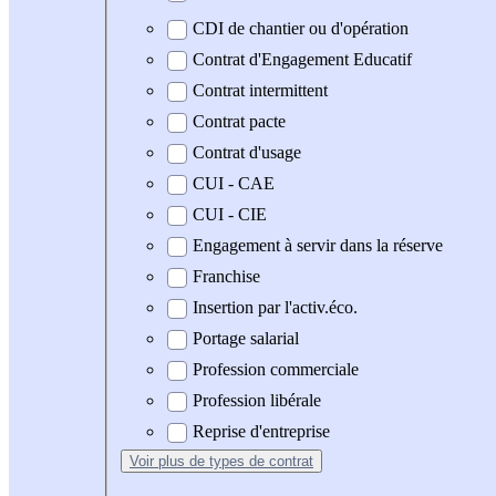
CDI de chantier ou d'opération
Contrat d'Engagement Educatif
Contrat intermittent
Contrat pacte
Contrat d'usage
CUI - CAE
CUI - CIE
Engagement à servir dans la réserve
Franchise
Insertion par l'activ.éco.
Portage salarial
Profession commerciale
Profession libérale
Reprise d'entreprise
Voir plus
de types de contrat