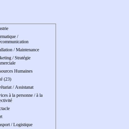
strie
rmatique /
écommunication
allation / Maintenance
eting / Stratégie
merciale
sources Humaines
é (23)
étariat / Assistanat
ices à la personne / à la
ectivité
ctacle
rt
sport / Logistique