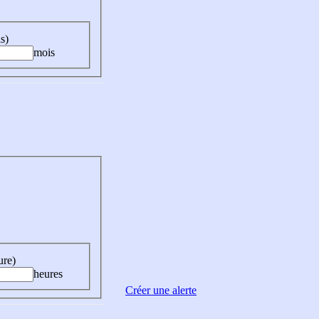
s)
mois
ure)
heures
Créer une alerte