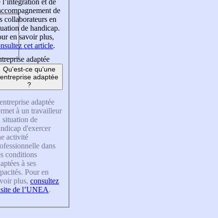
 l’intégration et de
’accompagnement de
s collaborateurs en
tuation de handicap.
ur en savoir plus,
nsultez cet article
.
treprise adaptée
Qu'est-ce qu'une
entreprise adaptée
?
entreprise adaptée
rmet à un travailleur
 situation de
ndicap d'exercer
e activité
ofessionnelle dans
s conditions
aptées à ses
pacités. Pour en
voir plus,
consultez
 site de l’UNEA
.