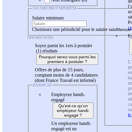
de
l
SALAIRE BRUT MINIMUM
se
si
Salaire minimum
Po
co
Choisissez une périodicité pour le salaire saisi
En
OPPORTUNITÉS
Soyez parmi les 1ers à postuler
(1)
résultats
Pourquoi serez-vous parmi les
L'
premiers à postuler ?
pe
Offres de plus de 15 jours,
en
comptant moins de 4 candidatures
ha
(dont France Travail est informé)
un
HANDICAP
pr
de
Employeur handi-
ad
engagé
ca
Qu'est-ce qu'un
sa
employeur handi-
le
engagé ?
Un employeur handi-
engagé est un