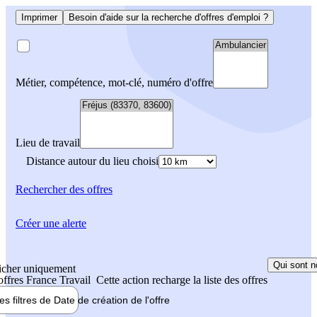
Imprimer
Besoin d'aide sur la recherche d'offres d'emploi ?
Métier, compétence, mot-clé, numéro d'offre
Lieu de travail
Distance autour du lieu choisi
Rechercher
des offres
Créer une alerte
Qui sont n
icher uniquement
 offres France Travail
Cette action recharge la liste des offres
les filtres de
Date de création
de l'offre