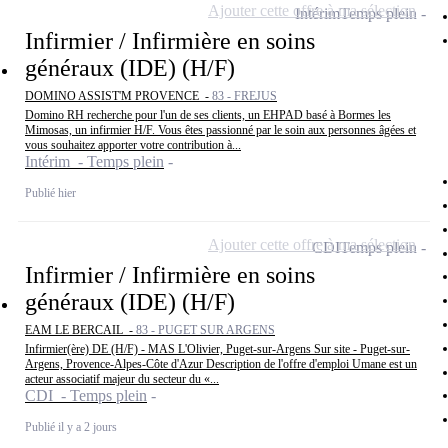
Ajouter cette offre à ma sélection
Intérim
Temps plein
Infirmier / Infirmière en soins
généraux (IDE) (H/F)
DOMINO ASSIST'M PROVENCE -
83 - FREJUS
Domino RH recherche pour l'un de ses clients, un EHPAD basé à Bormes les
Mimosas, un infirmier H/F. Vous êtes passionné par le soin aux personnes âgées et
vous souhaitez apporter votre contribution à...
Intérim - Temps plein
Publié hier
Ajouter cette offre à ma sélection
CDI
Temps plein
Infirmier / Infirmière en soins
généraux (IDE) (H/F)
EAM LE BERCAIL -
83 - PUGET SUR ARGENS
Infirmier(ère) DE (H/F) - MAS L'Olivier, Puget-sur-Argens Sur site - Puget-sur-
Argens, Provence-Alpes-Côte d'Azur Description de l'offre d'emploi Umane est un
acteur associatif majeur du secteur du «...
CDI - Temps plein
Publié il y a 2 jours