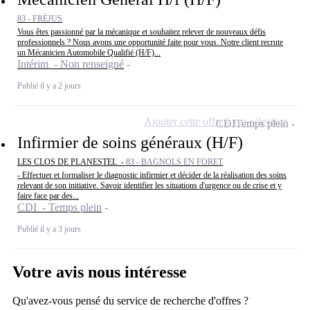
83 - FRÉJUS
Vous êtes passionné par la mécanique et souhaitez relever de nouveaux défis
professionnels ? Nous avons une opportunité faite pour vous. Notre client recrute
un Mécanicien Automobile Qualifié (H/F)...
Intérim - Non renseigné
Publié il y a 2 jours
Ajouter cette offre à ma sélection
CDI
Temps plein
Infirmier de soins généraux (H/F)
LES CLOS DE PLANESTEL -
83 - BAGNOLS EN FORET
- Effectuer et formaliser le diagnostic infirmier et décider de la réalisation des soins
relevant de son initiative. Savoir identifier les situations d'urgence ou de crise et y
faire face par des...
CDI - Temps plein
Publié il y a 3 jours
Votre avis nous intéresse
Qu'avez-vous pensé du service de recherche d'offres ?