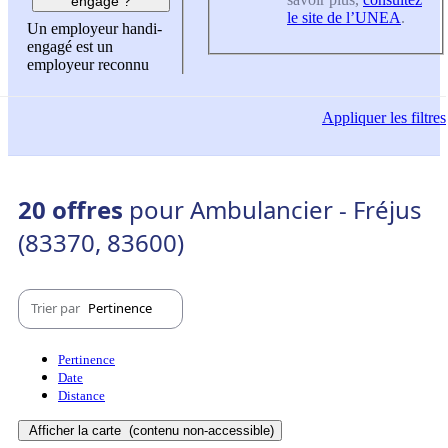
engagé ?
le site de l’UNEA
.
Un employeur handi-
engagé est un
employeur reconnu
Appliquer
les filtres
20 offres
pour Ambulancier - Fréjus
(83370, 83600)
Trier par
Pertinence
Pertinence
Date
Distance
Afficher la carte
(contenu non-accessible)