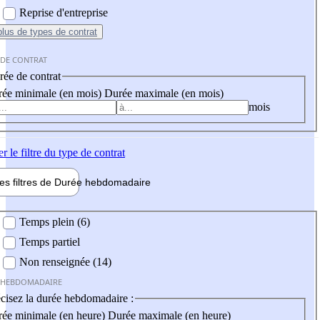
Reprise d'entreprise
plus
de types de contrat
 DE CONTRAT
ée de contrat
ée minimale (en mois)
Durée maximale (en mois)
mois
er
le filtre du type de contrat
les filtres de
Durée hebdo
madaire
 hebdomadaire
Temps plein (6)
Temps partiel
Non renseignée (14)
 HEBDOMADAIRE
cisez la durée hebdomadaire :
ée minimale (en heure)
Durée maximale (en heure)