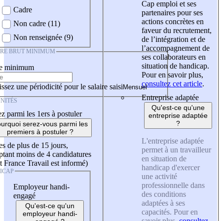
Cap emploi et ses
Cadre
partenaires pour ses
actions concrètes en
Non cadre (11)
faveur du recrutement,
Non renseignée (9)
de l’intégration et de
l’accompagnement de
IRE BRUT MINIMUM
ses collaborateurs en
situation de handicap.
re minimum
Pour en savoir plus,
consultez cet article
.
ssez une périodicité pour le salaire saisi
Entreprise adaptée
NITÉS
Qu'est-ce qu'une
z parmi les 1ers à postuler
entreprise adaptée
?
urquoi serez-vous parmi les
premiers à postuler ?
L'entreprise adaptée
es de plus de 15 jours,
permet à un travailleur
tant moins de 4 candidatures
en situation de
t France Travail est informé)
handicap d'exercer
ICAP
une activité
professionnelle dans
Employeur handi-
des conditions
engagé
adaptées à ses
Qu'est-ce qu'un
capacités. Pour en
employeur handi-
savoir plus,
consultez