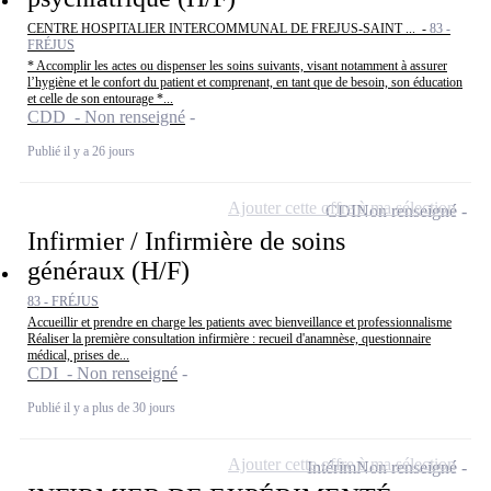
CENTRE HOSPITALIER INTERCOMMUNAL DE FREJUS-SAINT ... -
83 -
FRÉJUS
* Accomplir les actes ou dispenser les soins suivants, visant notamment à assurer
l’hygiène et le confort du patient et comprenant, en tant que de besoin, son éducation
et celle de son entourage *...
CDD - Non renseigné
Publié il y a 26 jours
Ajouter cette offre à ma sélection
CDI
Non renseigné
Infirmier / Infirmière de soins
généraux (H/F)
83 - FRÉJUS
Accueillir et prendre en charge les patients avec bienveillance et professionnalisme
Réaliser la première consultation infirmière : recueil d'anamnèse, questionnaire
médical, prises de...
CDI - Non renseigné
Publié il y a plus de 30 jours
Ajouter cette offre à ma sélection
Intérim
Non renseigné