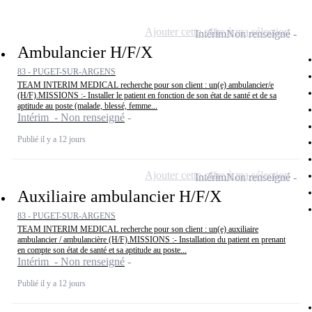
Ajouter cette offre à ma sélection
Intérim
Non renseigné
Ambulancier H/F/X
83 - PUGET-SUR-ARGENS
TEAM INTERIM MEDICAL recherche pour son client : un(e) ambulancier/e
(H/F).MISSIONS :- Installer le patient en fonction de son état de santé et de sa
aptitude au poste (malade, blessé, femme...
Intérim - Non renseigné
Publié il y a 12 jours
Ajouter cette offre à ma sélection
Intérim
Non renseigné
Auxiliaire ambulancier H/F/X
83 - PUGET-SUR-ARGENS
TEAM INTERIM MEDICAL recherche pour son client : un(e) auxiliaire
ambulancier / ambulancière (H/F).MISSIONS :- Installation du patient en prenant
en compte son état de santé et sa aptitude au poste...
Intérim - Non renseigné
Publié il y a 12 jours