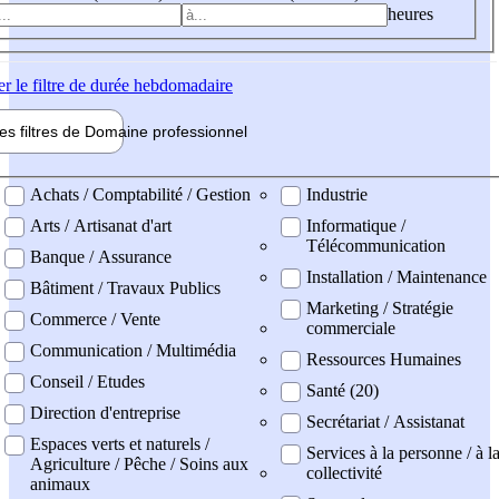
heures
er
le filtre de durée hebdomadaire
les filtres de
Domaine pro
fessionnel
ne professionel
Achats / Comptabilité / Gestion
Industrie
Arts / Artisanat d'art
Informatique /
Télécommunication
Banque / Assurance
Installation / Maintenance
Bâtiment / Travaux Publics
Marketing / Stratégie
Commerce / Vente
commerciale
Communication / Multimédia
Ressources Humaines
Conseil / Etudes
Santé (20)
Direction d'entreprise
Secrétariat / Assistanat
Espaces verts et naturels /
Services à la personne / à l
Agriculture / Pêche / Soins aux
collectivité
animaux