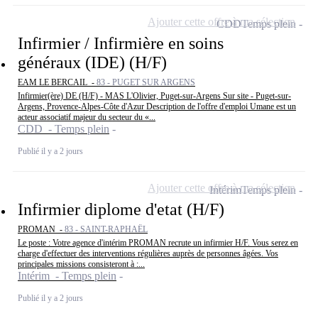
Ajouter cette offre à ma sélection
CDD
Temps plein
Infirmier / Infirmière en soins
généraux (IDE) (H/F)
EAM LE BERCAIL -
83 - PUGET SUR ARGENS
Infirmier(ère) DE (H/F) - MAS L'Olivier, Puget-sur-Argens Sur site - Puget-sur-
Argens, Provence-Alpes-Côte d'Azur Description de l'offre d'emploi Umane est un
acteur associatif majeur du secteur du «...
CDD - Temps plein
Publié il y a 2 jours
Ajouter cette offre à ma sélection
Intérim
Temps plein
Infirmier diplome d'etat (H/F)
PROMAN -
83 - SAINT-RAPHAËL
Le poste : Votre agence d'intérim PROMAN recrute un infirmier H/F. Vous serez en
charge d'effectuer des interventions régulières auprès de personnes âgées. Vos
principales missions consisteront à :...
Intérim - Temps plein
Publié il y a 2 jours