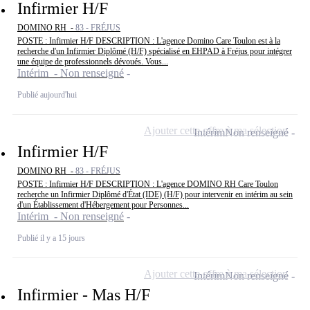
Infirmier H/F
DOMINO RH -
83 - FRÉJUS
POSTE : Infirmier H/F DESCRIPTION : L'agence Domino Care Toulon est à la
recherche d'un Infirmier Diplômé (H/F) spécialisé en EHPAD à Fréjus pour intégrer
une équipe de professionnels dévoués. Vous...
Intérim - Non renseigné
Publié aujourd'hui
Ajouter cette offre à ma sélection
Intérim
Non renseigné
Infirmier H/F
DOMINO RH -
83 - FRÉJUS
POSTE : Infirmier H/F DESCRIPTION : L'agence DOMINO RH Care Toulon
recherche un Infirmier Diplômé d'État (IDE) (H/F) pour intervenir en intérim au sein
d'un Établissement d'Hébergement pour Personnes...
Intérim - Non renseigné
Publié il y a 15 jours
Ajouter cette offre à ma sélection
Intérim
Non renseigné
Infirmier - Mas H/F