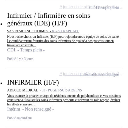
Ajouter cette offre à ma sélection
CDI
Temps plein
Infirmier / Infirmière en soins
généraux (IDE) (H/F)
SAS RESIDENCE HERMES -
83 - ST RAPHAEL
Nous recherchons un Infirmier (H/F) pour rejoindre notre équipe de soins de santé.
Le candidat retenu fournira des soins infirmiers de qualité à nos patients tout en
travaillant en étroite...
CDI - Temps plein
Publié il y a 3 jours
Ajouter cette offre à ma sélection
Intérim
Non renseigné
INFIRMIER (H/F)
ADECCO MEDICAL -
83 - PUGET-SUR-ARGENS
Vous assurez la prise en charge de résidents atteints de polyhandicap et vos missions
consistent à :Réaliser les soins infirmiers prescrits et relevant du rôle propre, évaluer
les effets et assurer...
Intérim - Non renseigné
Publié aujourd'hui