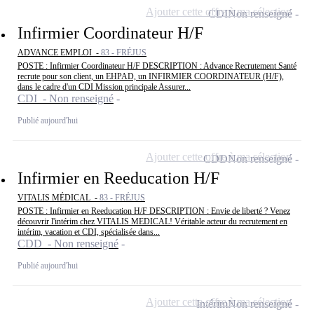
Ajouter cette offre à ma sélection
CDI
Non renseigné
Infirmier Coordinateur H/F
ADVANCE EMPLOI -
83 - FRÉJUS
POSTE : Infirmier Coordinateur H/F DESCRIPTION : Advance Recrutement Santé
recrute pour son client, un EHPAD, un INFIRMIER COORDINATEUR (H/F),
dans le cadre d'un CDI Mission principale Assurer...
CDI - Non renseigné
Publié aujourd'hui
Ajouter cette offre à ma sélection
CDD
Non renseigné
Infirmier en Reeducation H/F
VITALIS MÉDICAL -
83 - FRÉJUS
POSTE : Infirmier en Reeducation H/F DESCRIPTION : Envie de liberté ? Venez
découvrir l'intérim chez VITALIS MEDICAL! Véritable acteur du recrutement en
intérim, vacation et CDI, spécialisée dans...
CDD - Non renseigné
Publié aujourd'hui
Ajouter cette offre à ma sélection
Intérim
Non renseigné