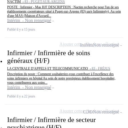
NACTIM -
83 - PUGET-SUR-ARGENS
POSTE : Infirmier - Mas H/F DESCRIPTION : Nactim recherche pour l'un de ses
établissements coopérateurs situé à Puget-sur-Argens (83) un/e Infirmier(e). Au sein
d'une MAS (Maison d'Accueil...
Intérim - Non renseigné
Publié il y a 15 jours
Ajouter cette offre à ma sélection
Intérim
Non renseigné
Infirmier / Infirmière de soins
généraux (H/F)
LA CENTRALE D'APPELS ET TELECOMMUNICATIO -
83 - FRÉJUS
Description du poste : Comment souhaiteriez-vous contribuer à l'excellence des
soins infirmiers en hôpital Au sein de notre prestigieux établissement hospitalier,
vous contribuerez aux soins...
Intérim - Non renseigné
Publié il y a 22 jours
Ajouter cette offre à ma sélection
CDD
Non renseigné
Infirmier / Infirmière de secteur
psychiatrique (H/F)