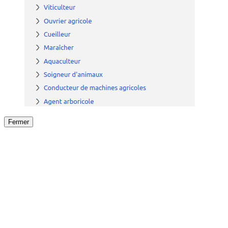
Fermer
Fermer
le détail de l'offre
/
Offre
sur
Offre précéden