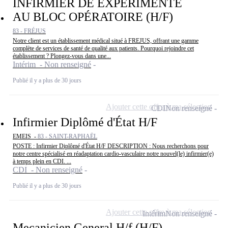
INFIRMIER DE EXPÉRIMENTÉ
AU BLOC OPÉRATOIRE (H/F)
83 - FRÉJUS
Notre client est un établissement médical situé à FREJUS, offrant une gamme
complète de services de santé de qualité aux patients. Pourquoi rejoindre cet
établissement ? Plongez-vous dans une...
Intérim - Non renseigné
Publié il y a plus de 30 jours
Ajouter cette offre à ma sélection
CDI
Non renseigné
Infirmier Diplômé d'État H/F
EMEIS -
83 - SAINT-RAPHAËL
POSTE : Infirmier Diplômé d'État H/F DESCRIPTION : Nous recherchons pour
notre centre spécialisé en réadaptation cardio-vasculaire notre nouvel(le) infirmier(e)
à temps plein en CDI. ...
CDI - Non renseigné
Publié il y a plus de 30 jours
Ajouter cette offre à ma sélection
Intérim
Non renseigné
Mecanicien General H/f (H/F)