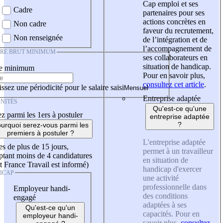
Cap emploi et ses
Cadre
partenaires pour ses
actions concrètes en
Non cadre
faveur du recrutement,
Non renseignée
de l’intégration et de
l’accompagnement de
IRE BRUT MINIMUM
ses collaborateurs en
situation de handicap.
re minimum
Pour en savoir plus,
consultez cet article
.
ssez une périodicité pour le salaire saisi
Entreprise adaptée
NITÉS
Qu'est-ce qu'une
z parmi les 1ers à postuler
entreprise adaptée
?
urquoi serez-vous parmi les
premiers à postuler ?
L'entreprise adaptée
es de plus de 15 jours,
permet à un travailleur
tant moins de 4 candidatures
en situation de
t France Travail est informé)
handicap d'exercer
ICAP
une activité
professionnelle dans
Employeur handi-
des conditions
engagé
adaptées à ses
Qu'est-ce qu'un
capacités. Pour en
employeur handi-
savoir plus,
consultez