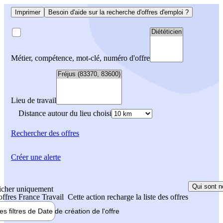
Imprimer
Besoin d'aide sur la recherche d'offres d'emploi ?
Métier, compétence, mot-clé, numéro d'offre
Lieu de travail
Distance autour du lieu choisi
Rechercher
des offres
Créer une alerte
Qui sont n
icher uniquement
 offres France Travail
Cette action recharge la liste des offres
les filtres de
Date de création
de l'offre