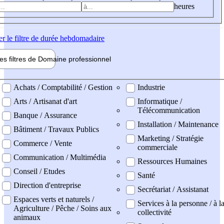
heures
er
le filtre de durée hebdomadaire
les filtres de
Domaine pro
fessionnel
ne professionel
Achats / Comptabilité / Gestion
Industrie
Arts / Artisanat d'art
Informatique /
Télécommunication
Banque / Assurance
Installation / Maintenance
Bâtiment / Travaux Publics
Marketing / Stratégie
Commerce / Vente
commerciale
Communication / Multimédia
Ressources Humaines
Conseil / Etudes
Santé
Direction d'entreprise
Secrétariat / Assistanat
Espaces verts et naturels /
Services à la personne / à l
Agriculture / Pêche / Soins aux
collectivité
animaux