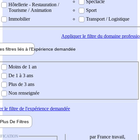
Spectacle
Hôtellerie - Restauration /
Tourisme / Animation
Sport
Immobilier
Transport / Logistique
Appliquer
le filtre du domaine professi
es filtres liés à l'
Expérience
demandée
ience demandée
Moins de 1 an
De 1 à 3 ans
Plus de 3 ans
Non renseignée
er
le filtre de l'expérience demandée
Plus De
Filtres
IFICATION
par France travail,