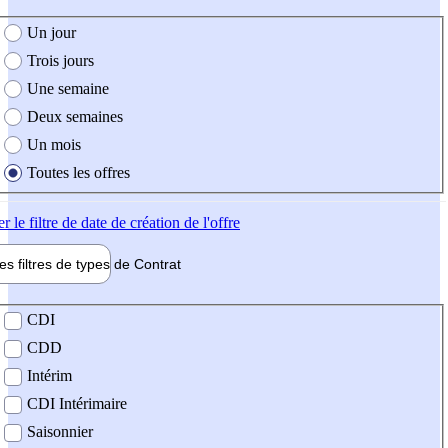
e création de l'offre
Un jour
Trois jours
Une semaine
Deux semaines
Un mois
Toutes les offres
er
le filtre de date de création de l'offre
les filtres de types de
Contrat
de contrat
CDI
CDD
Intérim
CDI Intérimaire
Saisonnier