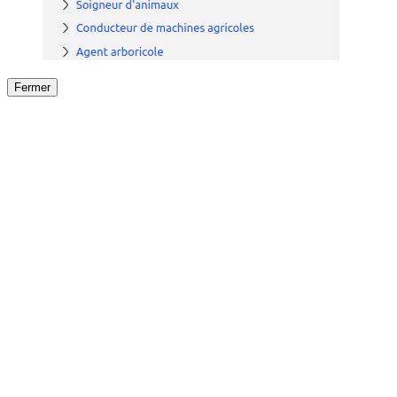
Fermer
Fermer
le détail de l'offre
/
Offre
sur
Offre précéden