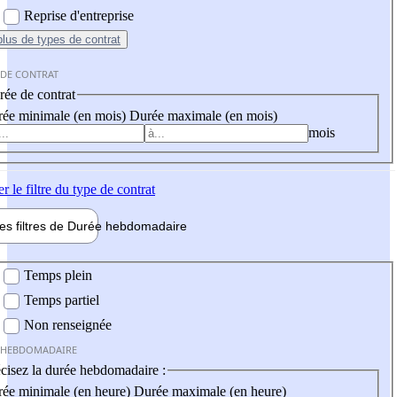
Reprise d'entreprise
plus
de types de contrat
 DE CONTRAT
ée de contrat
ée minimale (en mois)
Durée maximale (en mois)
mois
er
le filtre du type de contrat
les filtres de
Durée hebdo
madaire
 hebdomadaire
Temps plein
Temps partiel
Non renseignée
 HEBDOMADAIRE
cisez la durée hebdomadaire :
ée minimale (en heure)
Durée maximale (en heure)