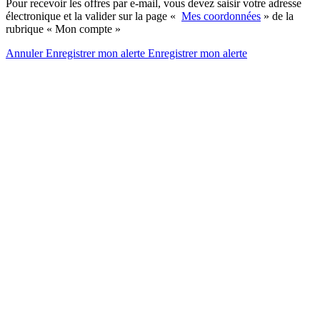
Pour recevoir les offres par e-mail, vous devez saisir votre adresse
électronique et la valider sur la page «
Mes coordonnées
» de la
rubrique « Mon compte »
Annuler
Enregistrer mon alerte
Enregistrer
mon alerte