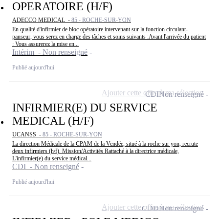
OPERATOIRE (H/F)
ADECCO MEDICAL -
85 - ROCHE-SUR-YON
En qualité d'infirmier de bloc opératoire intervenant sur la fonction circulant-
panseur, vous serez en charge des tâches et soins suivants :Avant l'arrivée du patient
: Vous assurerez la mise en...
Intérim - Non renseigné
Publié aujourd'hui
Ajouter cette offre à ma sélection
CDI
Non renseigné
INFIRMIER(E) DU SERVICE
MEDICAL (H/F)
UCANSS -
85 - ROCHE-SUR-YON
La direction Médicale de la CPAM de la Vendée, situé à la roche sur yon, recrute
deux infirmiers (h/f). Mission/Activités Rattaché à la directrice médicale,
L'infirmier(e) du service médical...
CDI - Non renseigné
Publié aujourd'hui
Ajouter cette offre à ma sélection
CDD
Non renseigné