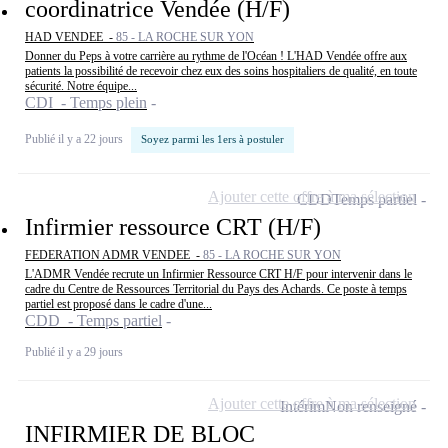
coordinatrice Vendée (H/F)
HAD VENDEE -
85 - LA ROCHE SUR YON
Donner du Peps à votre carrière au rythme de l'Océan ! L'HAD Vendée offre aux
patients la possibilité de recevoir chez eux des soins hospitaliers de qualité, en toute
sécurité. Notre équipe...
CDI - Temps plein
Publié il y a 22 jours
Soyez parmi les 1ers à postuler
Ajouter cette offre à ma sélection
CDD
Temps partiel
Infirmier ressource CRT (H/F)
FEDERATION ADMR VENDEE -
85 - LA ROCHE SUR YON
L'ADMR Vendée recrute un Infirmier Ressource CRT H/F pour intervenir dans le
cadre du Centre de Ressources Territorial du Pays des Achards. Ce poste à temps
partiel est proposé dans le cadre d'une...
CDD - Temps partiel
Publié il y a 29 jours
Ajouter cette offre à ma sélection
Intérim
Non renseigné
INFIRMIER DE BLOC