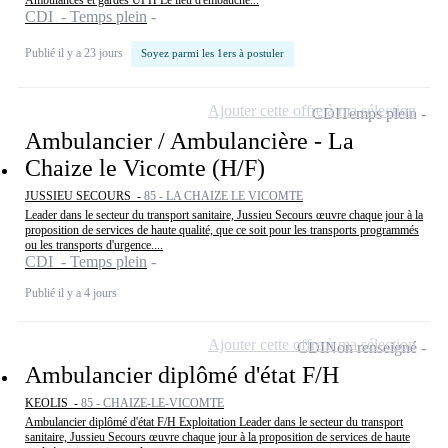
Ambulances et gardes UPH Le lieu d'embauche...
CDI - Temps plein
Publié il y a 23 jours
Soyez parmi les 1ers à postuler
Ajouter cette offre à ma sélection
CDI
Temps plein
Ambulancier / Ambulancière - La
Chaize le Vicomte (H/F)
JUSSIEU SECOURS -
85 - LA CHAIZE LE VICOMTE
Leader dans le secteur du transport sanitaire, Jussieu Secours œuvre chaque jour à la
proposition de services de haute qualité, que ce soit pour les transports programmés
ou les transports d'urgence....
CDI - Temps plein
Publié il y a 4 jours
Ajouter cette offre à ma sélection
CDI
Non renseigné
Ambulancier diplômé d'état F/H
KEOLIS -
85 - CHAIZE-LE-VICOMTE
Ambulancier diplômé d'état F/H Exploitation Leader dans le secteur du transport
sanitaire, Jussieu Secours œuvre chaque jour à la proposition de services de haute