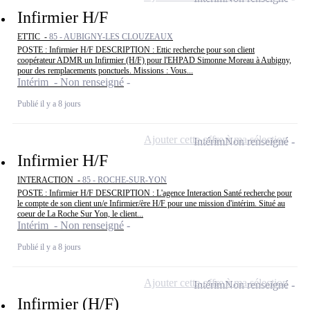
Infirmier H/F
ETTIC -
85 - AUBIGNY-LES CLOUZEAUX
POSTE : Infirmier H/F DESCRIPTION : Ettic recherche pour son client
coopérateur ADMR un Infirmier (H/F) pour l'EHPAD Simonne Moreau à Aubigny,
pour des remplacements ponctuels. Missions : Vous...
Intérim - Non renseigné
Publié il y a 8 jours
Ajouter cette offre à ma sélection
Intérim
Non renseigné
Infirmier H/F
INTERACTION -
85 - ROCHE-SUR-YON
POSTE : Infirmier H/F DESCRIPTION : L'agence Interaction Santé recherche pour
le compte de son client un/e Infirmier/ère H/F pour une mission d'intérim. Situé au
coeur de La Roche Sur Yon, le client...
Intérim - Non renseigné
Publié il y a 8 jours
Ajouter cette offre à ma sélection
Intérim
Non renseigné
Infirmier (H/F)