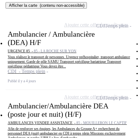
Afficher la carte
(contenu non-accessible)
Ajouter cette offre à ma sélection
CDI
Temps plein
Ambulancier / Ambulancière
(DEA) H/F
URGENCE 85 -
85 - LA ROCHE SUR YON
Vous réalisez le transport de personnes. Urgence préhospitalier, transport ambulance
uniquement. Garde de pôle SAMU Transport spécifique bariatrique Transport
spécifique pédiatrique Vous devez être...
CDI - Temps plein
Publié il y a 4 jours
Ajouter cette offre à ma sélection
CDI
Temps plein
Ambulancier/Ambulancière DEA
(poste jour et nuit) (H/F)
AMBULANCES VENDEE ASSISTANCE -
85 - MOUILLERON LE CAPTIF
Afin de renforcer ses équipes, les Ambulances du Groupe A+ recherchent du
personnel DEA (nuit) ambulancier en CDI à temps plein Missions exclusivement