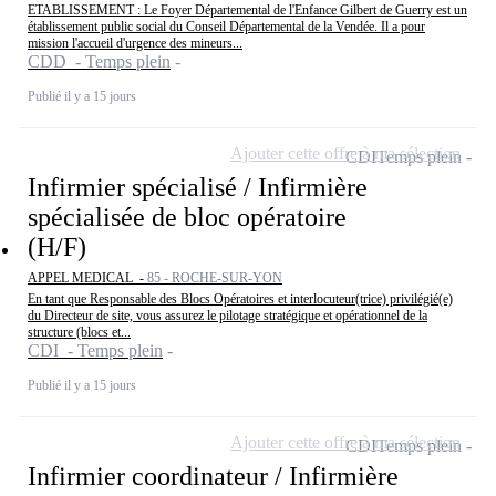
ETABLISSEMENT : Le Foyer Départemental de l'Enfance Gilbert de Guerry est un
établissement public social du Conseil Départemental de la Vendée. Il a pour
mission l'accueil d'urgence des mineurs...
CDD - Temps plein
Publié il y a 15 jours
Ajouter cette offre à ma sélection
CDI
Temps plein
Infirmier spécialisé / Infirmière
spécialisée de bloc opératoire
(H/F)
APPEL MEDICAL -
85 - ROCHE-SUR-YON
En tant que Responsable des Blocs Opératoires et interlocuteur(trice) privilégié(e)
du Directeur de site, vous assurez le pilotage stratégique et opérationnel de la
structure (blocs et...
CDI - Temps plein
Publié il y a 15 jours
Ajouter cette offre à ma sélection
CDI
Temps plein
Infirmier coordinateur / Infirmière