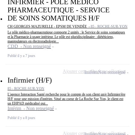
INFIRMIER - POLE MEDICO
PHARMACEUTIQUE - SERVICE
DE SOINS SOMATIQUES H/F
CH GEORGES MAZURELLE - EPSM DE VENDÉE -
85 - ROCHE-SUR-YON
Le pôle médico-pharmaceutique comporte 2 unités : le Service de soins somatiques
et la Pharmacie à usage intérieur. Le pôle est pluridisciplinaire : diététiciens,
manipulateurs en électroradiologie...
CDD - Non renseigné
Publié il y a 7 jours
Ajouter cette offre à ma sélection
Intérim
Non renseigné
Infirmier (H/F)
85 - ROCHE-SUR-YON
L'agence Interaction Santé recherche pour le compte de son client un/e Infirmier/ère
H/F pour une mission d'intérim. Situé au coeur de La Roche Sur Yon, le client est
un EHPAD médicalisé qui...
Intérim - Non renseigné
Publié il y a 8 jours
Ajouter cette offre à ma sélection
Intérim
Non renseigné