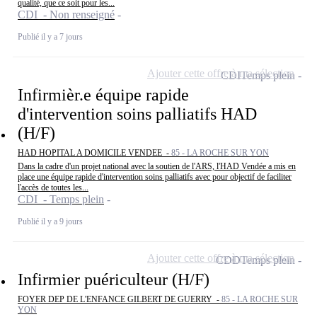
qualité, que ce soit pour les...
CDI - Non renseigné
Publié il y a 7 jours
Ajouter cette offre à ma sélection
CDI
Temps plein
Infirmièr.e équipe rapide
d'intervention soins palliatifs HAD
(H/F)
HAD HOPITAL A DOMICILE VENDEE -
85 - LA ROCHE SUR YON
Dans la cadre d'un projet national avec la soutien de l'ARS, l'HAD Vendée a mis en
place une équipe rapide d'intervention soins palliatifs avec pour objectif de faciliter
l'accès de toutes les...
CDI - Temps plein
Publié il y a 9 jours
Ajouter cette offre à ma sélection
CDD
Temps plein
Infirmier puériculteur (H/F)
FOYER DEP DE L'ENFANCE GILBERT DE GUERRY -
85 - LA ROCHE SUR
YON