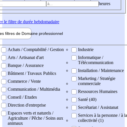
heures
er
le filtre de durée hebdomadaire
les filtres de
Domaine pro
fessionnel
ne professionel
Achats / Comptabilité / Gestion
Industrie
Arts / Artisanat d'art
Informatique /
Télécommunication
Banque / Assurance
Installation / Maintenance
Bâtiment / Travaux Publics
Marketing / Stratégie
Commerce / Vente
commerciale
Communication / Multimédia
Ressources Humaines
Conseil / Etudes
Santé (40)
Direction d'entreprise
Secrétariat / Assistanat
Espaces verts et naturels /
Services à la personne / à l
Agriculture / Pêche / Soins aux
collectivité (1)
animaux