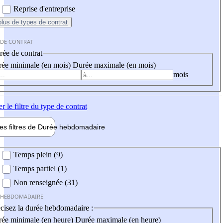
Reprise d'entreprise
plus
de types de contrat
 DE CONTRAT
ée de contrat
ée minimale (en mois)
Durée maximale (en mois)
mois
er
le filtre du type de contrat
les filtres de
Durée hebdo
madaire
 hebdomadaire
Temps plein (9)
Temps partiel (1)
Non renseignée (31)
 HEBDOMADAIRE
cisez la durée hebdomadaire :
ée minimale (en heure)
Durée maximale (en heure)