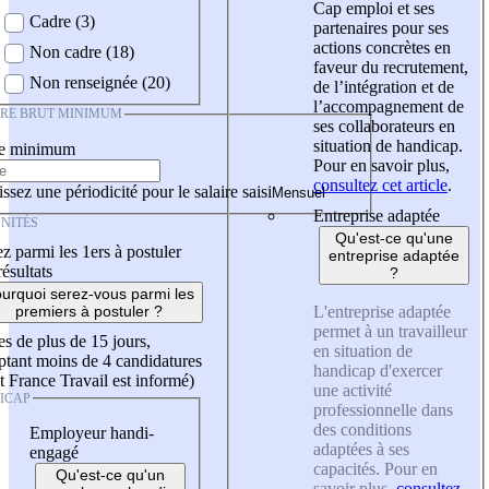
Cap emploi et ses
Cadre (3)
partenaires pour ses
actions concrètes en
Non cadre (18)
faveur du recrutement,
Non renseignée (20)
de l’intégration et de
l’accompagnement de
IRE BRUT MINIMUM
ses collaborateurs en
situation de handicap.
re minimum
Pour en savoir plus,
consultez cet article
.
ssez une périodicité pour le salaire saisi
Entreprise adaptée
NITÉS
Qu'est-ce qu'une
z parmi les 1ers à postuler
entreprise adaptée
résultats
?
urquoi serez-vous parmi les
L'entreprise adaptée
premiers à postuler ?
permet à un travailleur
es de plus de 15 jours,
en situation de
tant moins de 4 candidatures
handicap d'exercer
t France Travail est informé)
une activité
ICAP
professionnelle dans
des conditions
Employeur handi-
adaptées à ses
engagé
capacités. Pour en
Qu'est-ce qu'un
savoir plus,
consultez