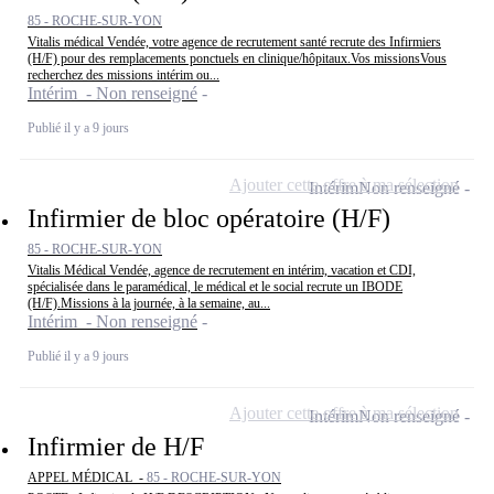
85 - ROCHE-SUR-YON
Vitalis médical Vendée, votre agence de recrutement santé recrute des Infirmiers
(H/F) pour des remplacements ponctuels en clinique/hôpitaux.Vos missionsVous
recherchez des missions intérim ou...
Intérim - Non renseigné
Publié il y a 9 jours
Ajouter cette offre à ma sélection
Intérim
Non renseigné
Infirmier de bloc opératoire (H/F)
85 - ROCHE-SUR-YON
Vitalis Médical Vendée, agence de recrutement en intérim, vacation et CDI,
spécialisée dans le paramédical, le médical et le social recrute un IBODE
(H/F).Missions à la journée, à la semaine, au...
Intérim - Non renseigné
Publié il y a 9 jours
Ajouter cette offre à ma sélection
Intérim
Non renseigné
Infirmier de H/F
APPEL MÉDICAL -
85 - ROCHE-SUR-YON