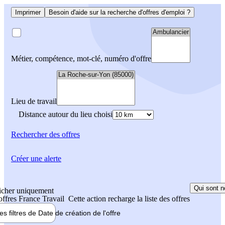
Imprimer
Besoin d'aide sur la recherche d'offres d'emploi ?
Métier, compétence, mot-clé, numéro d'offre
Lieu de travail
Distance autour du lieu choisi
Rechercher
des offres
Créer une alerte
Qui sont n
icher uniquement
 offres France Travail
Cette action recharge la liste des offres
les filtres de
Date de création
de l'offre