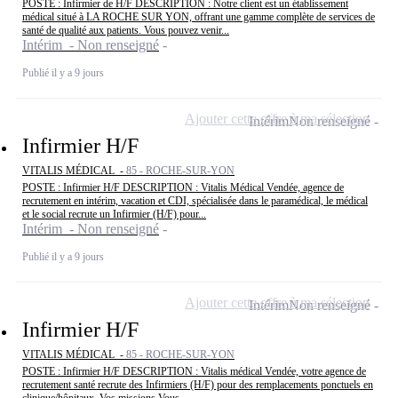
POSTE : Infirmier de H/F DESCRIPTION : Notre client est un établissement
médical situé à LA ROCHE SUR YON, offrant une gamme complète de services de
santé de qualité aux patients. Vous pouvez venir...
Intérim - Non renseigné
Publié il y a 9 jours
Ajouter cette offre à ma sélection
Intérim
Non renseigné
Infirmier H/F
VITALIS MÉDICAL -
85 - ROCHE-SUR-YON
POSTE : Infirmier H/F DESCRIPTION : Vitalis Médical Vendée, agence de
recrutement en intérim, vacation et CDI, spécialisée dans le paramédical, le médical
et le social recrute un Infirmier (H/F) pour...
Intérim - Non renseigné
Publié il y a 9 jours
Ajouter cette offre à ma sélection
Intérim
Non renseigné
Infirmier H/F
VITALIS MÉDICAL -
85 - ROCHE-SUR-YON
POSTE : Infirmier H/F DESCRIPTION : Vitalis médical Vendée, votre agence de
recrutement santé recrute des Infirmiers (H/F) pour des remplacements ponctuels en
clinique/hôpitaux. Vos missions Vous...