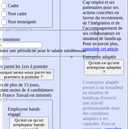
Cap emploi et ses
Cadre
partenaires pour ses
actions concrètes en
Non cadre
faveur du recrutement,
Non renseignée
de l’intégration et de
l’accompagnement de
IRE BRUT MINIMUM
ses collaborateurs en
situation de handicap.
re minimum
Pour en savoir plus,
consultez cet article
.
ssez une périodicité pour le salaire saisi
Entreprise adaptée
NITÉS
Qu'est-ce qu'une
z parmi les 1ers à postuler
entreprise adaptée
?
urquoi serez-vous parmi les
premiers à postuler ?
L'entreprise adaptée
es de plus de 15 jours,
permet à un travailleur
tant moins de 4 candidatures
en situation de
t France Travail est informé)
handicap d'exercer
ICAP
une activité
professionnelle dans
Employeur handi-
des conditions
engagé
adaptées à ses
Qu'est-ce qu'un
capacités. Pour en
employeur handi-
savoir plus,
consultez