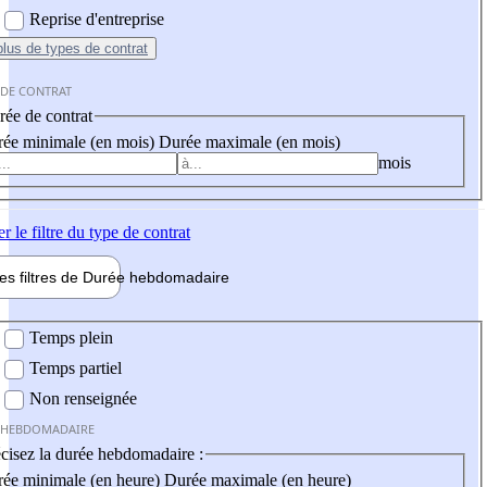
Reprise d'entreprise
plus
de types de contrat
 DE CONTRAT
ée de contrat
ée minimale (en mois)
Durée maximale (en mois)
mois
er
le filtre du type de contrat
les filtres de
Durée hebdo
madaire
 hebdomadaire
Temps plein
Temps partiel
Non renseignée
 HEBDOMADAIRE
cisez la durée hebdomadaire :
ée minimale (en heure)
Durée maximale (en heure)