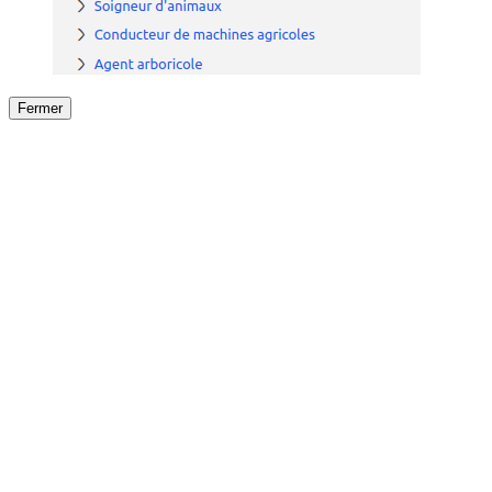
Fermer
Fermer
le détail de l'offre
/
Offre
sur
Offre précéden