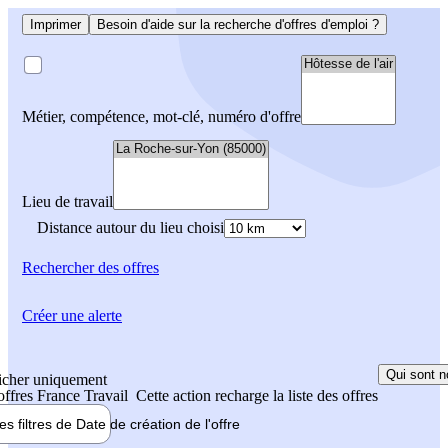
Imprimer
Besoin d'aide sur la recherche d'offres d'emploi ?
Métier, compétence, mot-clé, numéro d'offre
Lieu de travail
Distance autour du lieu choisi
Rechercher
des offres
Créer une alerte
Qui sont n
icher uniquement
 offres France Travail
Cette action recharge la liste des offres
les filtres de
Date de création
de l'offre