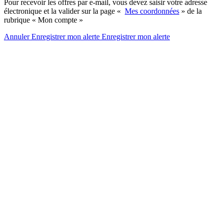
Pour recevoir les offres par e-mail, vous devez saisir votre adresse
électronique et la valider sur la page «
Mes coordonnées
» de la
rubrique « Mon compte »
Annuler
Enregistrer mon alerte
Enregistrer
mon alerte