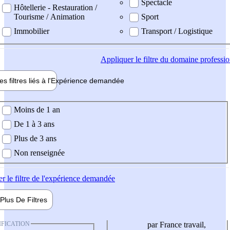
Spectacle
Hôtellerie - Restauration /
Tourisme / Animation
Sport
Immobilier
Transport / Logistique
Appliquer
le filtre du domaine professi
es filtres liés à l'
Expérience
demandée
ience demandée
Moins de 1 an
De 1 à 3 ans
Plus de 3 ans
Non renseignée
er
le filtre de l'expérience demandée
Plus De
Filtres
IFICATION
par France travail,