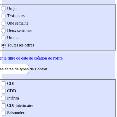
e création de l'offre
Un jour
Trois jours
Une semaine
Deux semaines
Un mois
Toutes les offres
er
le filtre de date de création de l'offre
les filtres de types de
Contrat
de contrat
CDI
CDD
Intérim
CDI Intérimaire
Saisonnier