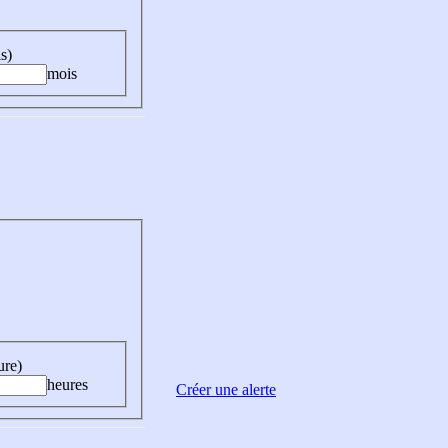
s)
mois
ure)
heures
Créer une alerte