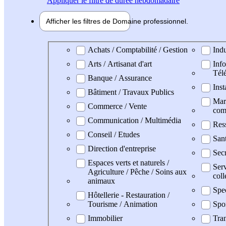
Appliquer
le filtre de durée hebdomadaire
Afficher les filtres de
Domaine pro
fessionnel
Domaine professionel
Achats / Comptabilité / Gestion
Indu
Arts / Artisanat d'art
Info
Tél
Banque / Assurance
Inst
Bâtiment / Travaux Publics
Mark
Commerce / Vente
com
Communication / Multimédia
Res
Conseil / Etudes
San
Direction d'entreprise
Secr
Espaces verts et naturels /
Serv
Agriculture / Pêche / Soins aux
coll
animaux
Spe
Hôtellerie - Restauration /
Tourisme / Animation
Spo
Immobilier
Tran