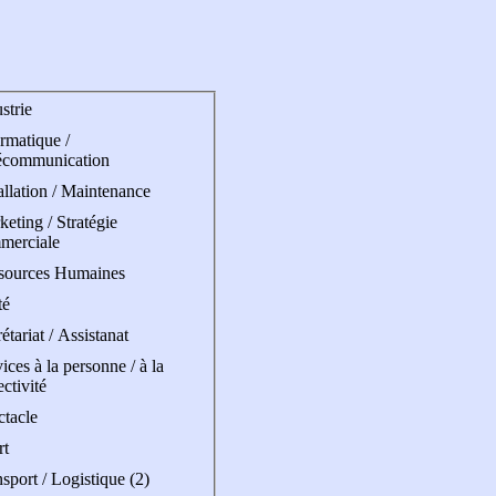
strie
rmatique /
écommunication
allation / Maintenance
eting / Stratégie
merciale
sources Humaines
té
étariat / Assistanat
ices à la personne / à la
ectivité
ctacle
rt
sport / Logistique (2)