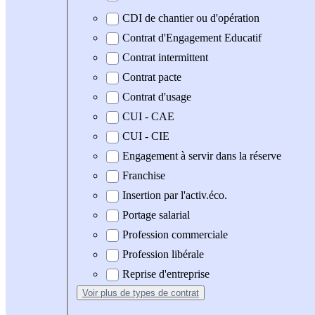
CDI de chantier ou d'opération
Contrat d'Engagement Educatif
Contrat intermittent
Contrat pacte
Contrat d'usage
CUI - CAE
CUI - CIE
Engagement à servir dans la réserve
Franchise
Insertion par l'activ.éco.
Portage salarial
Profession commerciale
Profession libérale
Reprise d'entreprise
Voir plus
de types de contrat