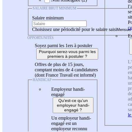
de
l
SALAIRE BRUT MINIMUM
se
si
Salaire minimum
Po
co
Choisissez une périodicité pour le salaire saisi
En
OPPORTUNITÉS
Soyez parmi les 1ers à postuler
Pourquoi serez-vous parmi les
premiers à postuler ?
L'
Offres de plus de 15 jours,
pe
comptant moins de 4 candidatures
en
(dont France Travail est informé)
ha
HANDICAP
un
pr
Employeur handi-
de
engagé
ad
Qu'est-ce qu'un
ca
employeur handi-
sa
engagé ?
le
Un employeur handi-
engagé est un
employeur reconnu