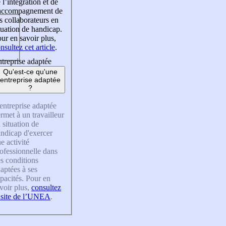
 l’intégration et de
’accompagnement de
s collaborateurs en
tuation de handicap.
ur en savoir plus,
nsultez cet article
.
treprise adaptée
Qu'est-ce qu'une
entreprise adaptée
?
entreprise adaptée
rmet à un travailleur
 situation de
ndicap d'exercer
e activité
ofessionnelle dans
s conditions
aptées à ses
pacités. Pour en
voir plus,
consultez
 site de l’UNEA
.