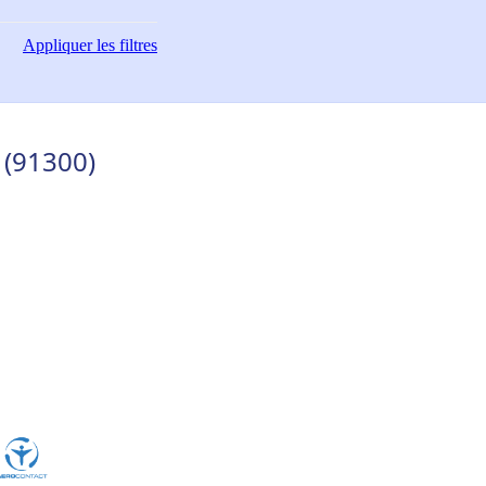
Appliquer
les filtres
 (91300)