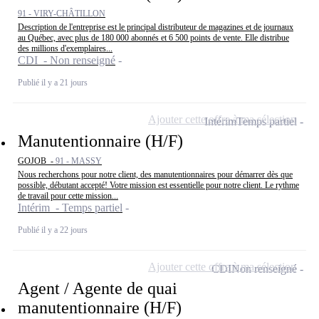
91 - VIRY-CHÂTILLON
Description de l'entreprise est le principal distributeur de magazines et de journaux
au Québec, avec plus de 180 000 abonnés et 6 500 points de vente. Elle distribue
des millions d'exemplaires...
CDI - Non renseigné
Publié il y a 21 jours
Ajouter cette offre à ma sélection
Intérim
Temps partiel
Manutentionnaire (H/F)
GOJOB -
91 - MASSY
Nous recherchons pour notre client, des manutentionnaires pour démarrer dès que
possible, débutant accepté! Votre mission est essentielle pour notre client. Le rythme
de travail pour cette mission...
Intérim - Temps partiel
Publié il y a 22 jours
Ajouter cette offre à ma sélection
CDI
Non renseigné
Agent / Agente de quai
manutentionnaire (H/F)