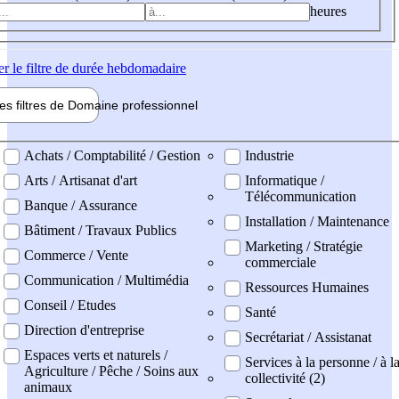
heures
er
le filtre de durée hebdomadaire
les filtres de
Domaine pro
fessionnel
ne professionel
Achats / Comptabilité / Gestion
Industrie
Arts / Artisanat d'art
Informatique /
Télécommunication
Banque / Assurance
Installation / Maintenance
Bâtiment / Travaux Publics
Marketing / Stratégie
Commerce / Vente
commerciale
Communication / Multimédia
Ressources Humaines
Conseil / Etudes
Santé
Direction d'entreprise
Secrétariat / Assistanat
Espaces verts et naturels /
Services à la personne / à l
Agriculture / Pêche / Soins aux
collectivité (2)
animaux