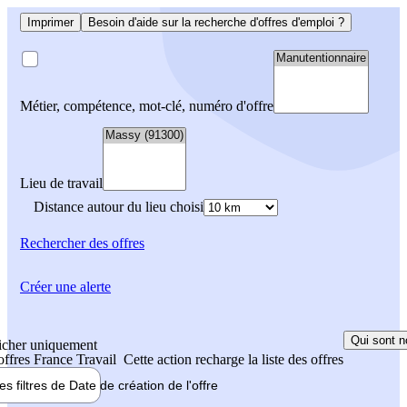
Imprimer
Besoin d'aide sur la recherche d'offres d'emploi ?
Métier, compétence, mot-clé, numéro d'offre
Lieu de travail
Distance autour du lieu choisi
Rechercher
des offres
Créer une alerte
Qui sont n
icher uniquement
 offres France Travail
Cette action recharge la liste des offres
les filtres de
Date de création
de l'offre