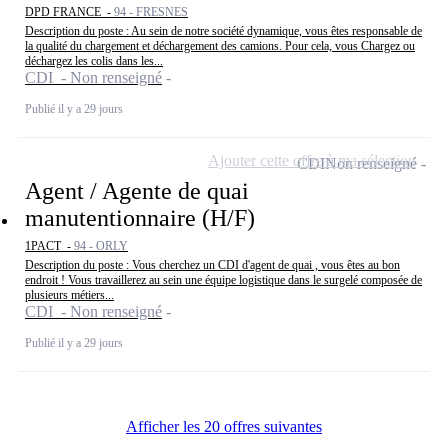
DPD FRANCE -
94 - FRESNES
Description du poste : Au sein de notre société dynamique, vous êtes responsable de
la qualité du chargement et déchargement des camions. Pour cela, vous Chargez ou
déchargez les colis dans les...
CDI - Non renseigné
Publié il y a 29 jours
Ajouter cette offre à ma sélection
CDI
Non renseigné
Agent / Agente de quai
manutentionnaire (H/F)
1PACT -
94 - ORLY
Description du poste : Vous cherchez un CDI d'agent de quai , vous êtes au bon
endroit ! Vous travaillerez au sein une équipe logistique dans le surgelé composée de
plusieurs métiers...
CDI - Non renseigné
Publié il y a 29 jours
Afficher les 20 offres suivantes