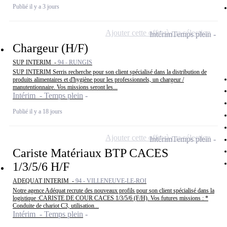
Publié il y a 3 jours
Ajouter cette offre à ma sélection
Intérim
Temps plein
Chargeur (H/F)
SUP INTERIM -
94 - RUNGIS
SUP INTERIM Serris recherche pour son client spécialisé dans la distribution de
produits alimentaires et d'hygiène pour les professionnels, un chargeur /
manutentionnaire. Vos missions seront les...
Intérim - Temps plein
Publié il y a 18 jours
Ajouter cette offre à ma sélection
Intérim
Temps plein
Cariste Matériaux BTP CACES
1/3/5/6 H/F
ADEQUAT INTERIM -
94 - VILLENEUVE-LE-ROI
Notre agence Adéquat recrute des nouveaux profils pour son client spécialisé dans la
logistique :CARISTE DE COUR CACES 1/3/5/6 (F/H). Vos futures missions : *
Conduite de chariot C3, utilisation...
Intérim - Temps plein