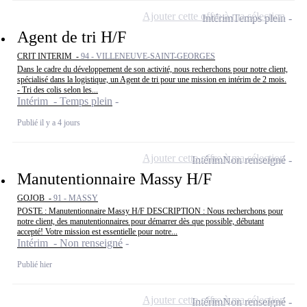
Ajouter cette offre à ma sélection
Intérim
Temps plein
Agent de tri H/F
CRIT INTERIM -
94 - VILLENEUVE-SAINT-GEORGES
Dans le cadre du développement de son activité, nous recherchons pour notre client,
spécialisé dans la logistique, un Agent de tri pour une mission en intérim de 2 mois.
- Tri des colis selon les...
Intérim - Temps plein
Publié il y a 4 jours
Ajouter cette offre à ma sélection
Intérim
Non renseigné
Manutentionnaire Massy H/F
GOJOB -
91 - MASSY
POSTE : Manutentionnaire Massy H/F DESCRIPTION : Nous recherchons pour
notre client, des manutentionnaires pour démarrer dès que possible, débutant
accepté! Votre mission est essentielle pour notre...
Intérim - Non renseigné
Publié hier
Ajouter cette offre à ma sélection
Intérim
Non renseigné