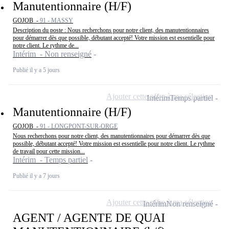
Manutentionnaire (H/F)
GOJOB -
91 - MASSY
Description du poste : Nous recherchons pour notre client, des manutentionnaires
pour démarrer dès que possible, débutant accepté! Votre mission est essentielle pour
notre client. Le rythme de...
Intérim - Non renseigné
Publié il y a 5 jours
Ajouter cette offre à ma sélection
Intérim
Temps partiel
Manutentionnaire (H/F)
GOJOB -
91 - LONGPONT-SUR-ORGE
Nous recherchons pour notre client, des manutentionnaires pour démarrer dès que
possible, débutant accepté! Votre mission est essentielle pour notre client. Le rythme
de travail pour cette mission...
Intérim - Temps partiel
Publié il y a 7 jours
Ajouter cette offre à ma sélection
Intérim
Non renseigné
AGENT / AGENTE DE QUAI