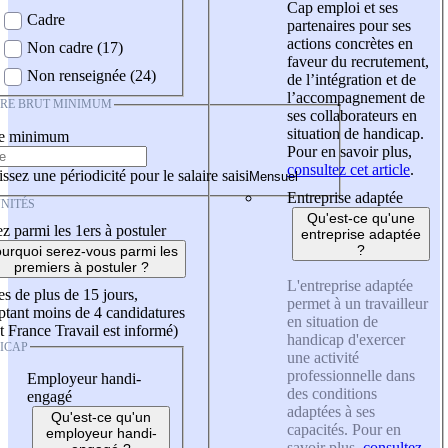
Cap emploi et ses
Cadre
partenaires pour ses
actions concrètes en
Non cadre (17)
faveur du recrutement,
Non renseignée (24)
de l’intégration et de
l’accompagnement de
IRE BRUT MINIMUM
ses collaborateurs en
situation de handicap.
re minimum
Pour en savoir plus,
consultez cet article
.
ssez une périodicité pour le salaire saisi
Entreprise adaptée
NITÉS
Qu'est-ce qu'une
z parmi les 1ers à postuler
entreprise adaptée
?
urquoi serez-vous parmi les
premiers à postuler ?
L'entreprise adaptée
es de plus de 15 jours,
permet à un travailleur
tant moins de 4 candidatures
en situation de
t France Travail est informé)
handicap d'exercer
ICAP
une activité
professionnelle dans
Employeur handi-
des conditions
engagé
adaptées à ses
Qu'est-ce qu'un
capacités. Pour en
employeur handi-
savoir plus,
consultez