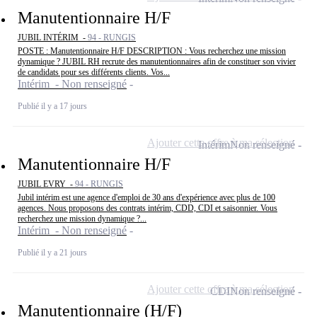
Manutentionnaire H/F
JUBIL INTÉRIM -
94 - RUNGIS
POSTE : Manutentionnaire H/F DESCRIPTION : Vous recherchez une mission
dynamique ? JUBIL RH recrute des manutentionnaires afin de constituer son vivier
de candidats pour ses différents clients. Vos...
Intérim - Non renseigné
Publié il y a 17 jours
Ajouter cette offre à ma sélection
Intérim
Non renseigné
Manutentionnaire H/F
JUBIL EVRY -
94 - RUNGIS
Jubil intérim est une agence d'emploi de 30 ans d'expérience avec plus de 100
agences. Nous proposons des contrats intérim, CDD, CDI et saisonnier. Vous
recherchez une mission dynamique ?...
Intérim - Non renseigné
Publié il y a 21 jours
Ajouter cette offre à ma sélection
CDI
Non renseigné
Manutentionnaire (H/F)