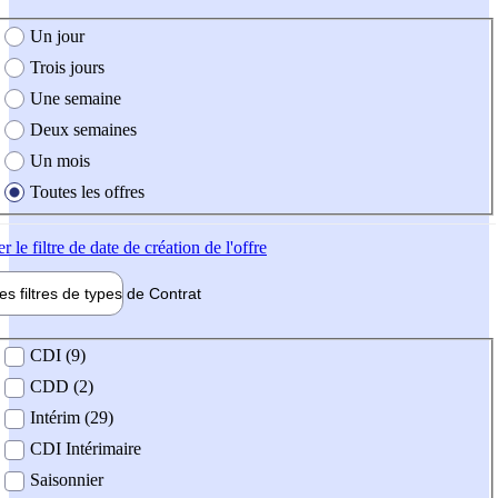
e création de l'offre
Un jour
Trois jours
Une semaine
Deux semaines
Un mois
Toutes les offres
er
le filtre de date de création de l'offre
les filtres de types de
Contrat
de contrat
CDI (9)
CDD (2)
Intérim (29)
CDI Intérimaire
Saisonnier