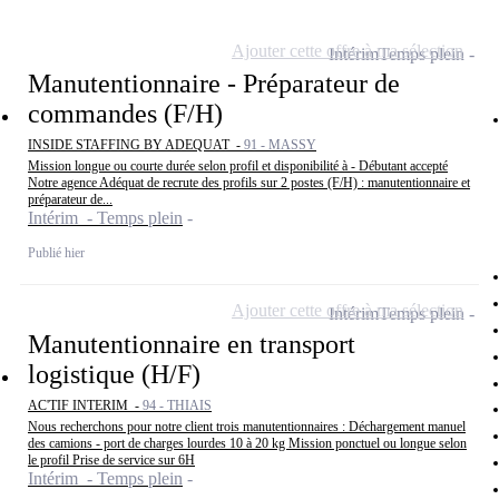
Ajouter cette offre à ma sélection
Intérim
Temps plein
Manutentionnaire - Préparateur de
commandes (F/H)
INSIDE STAFFING BY ADEQUAT -
91 - MASSY
Mission longue ou courte durée selon profil et disponibilité à - Débutant accepté
Notre agence Adéquat de recrute des profils sur 2 postes (F/H) : manutentionnaire et
préparateur de...
Intérim - Temps plein
Publié hier
Ajouter cette offre à ma sélection
Intérim
Temps plein
Manutentionnaire en transport
logistique (H/F)
AC'TIF INTERIM -
94 - THIAIS
Nous recherchons pour notre client trois manutentionnaires : Déchargement manuel
des camions - port de charges lourdes 10 à 20 kg Mission ponctuel ou longue selon
le profil Prise de service sur 6H
Intérim - Temps plein