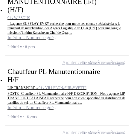
MANUTENTIONNAIRE (h/f)
(H/F)
91 - WISSOUS
- L'agence SUPPLAY EVRY recherche pour un de ses clients spécialisé dans le
transport de marchandise, des Agents Logistique de Quai (H/F) pour une longue
mission d'intérim.Rattaché au Chef de Quai,...
Intérim - Non renseigné
Publié il y a 8 jours
Ajouter cette offre à ma sélection
Intérim
Non renseigné
Chauffeur PL Manutentionnaire
H/F
LIP TRANSPORT -
91 - VILLEBON-SUR-YVETTE
POSTE : Chauffeur PL Manutentionnaire H/F DESCRIPTION : Notre agence LIP
TRANSPORT PALAISEAU recherche pour son client spécialisé en distribution de
pastilles de sel, un Chauffeur PL Manutentionnaire...
Intérim - Non renseigné
Publié il y a 16 jours
Ajouter cette offre à ma sélection
Intérim
Non renseigné