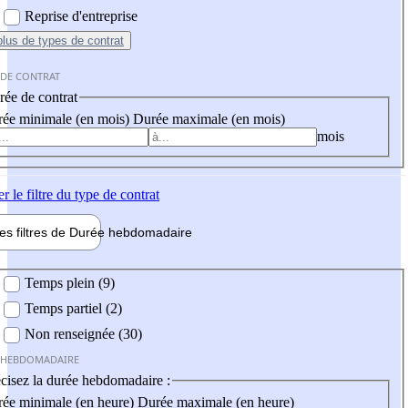
Reprise d'entreprise
plus
de types de contrat
 DE CONTRAT
ée de contrat
ée minimale (en mois)
Durée maximale (en mois)
mois
er
le filtre du type de contrat
les filtres de
Durée hebdo
madaire
 hebdomadaire
Temps plein (9)
Temps partiel (2)
Non renseignée (30)
 HEBDOMADAIRE
cisez la durée hebdomadaire :
ée minimale (en heure)
Durée maximale (en heure)