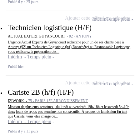
Publié il y a 25 jours
Ajouter cette offre à ma sélection
Intérim
Temps plein
Technicien logistique (H/F)
ACTUAL EXPERT GUYANCOURT -
92 - ANTONY
L'agence Actual Experts de Guyancourt recherche pour un de ses clients basé à
Antony (92) un Technicien Logistique (h/f).Rattaché(e) au Responsable Logistique,
vous réaliserez la préparation des...
Intérim - Temps plein
Publié hier
Ajouter cette offre à ma sélection
Intérim
Temps plein
Cariste 2B (h/f) (H/F)
IZIWORK -
75 - PARIS 15E ARRONDISSEMENT
Mission de plusieurs semaines , du lundi au vendredi 19h-18h et le samedi 5h-10h
deux jours de repos pas semaine non consécutifs. À propos de la mission En tant
que Cariste, vous êtes chargé de...
Intérim - Temps plein
Publié il y a 11 jours