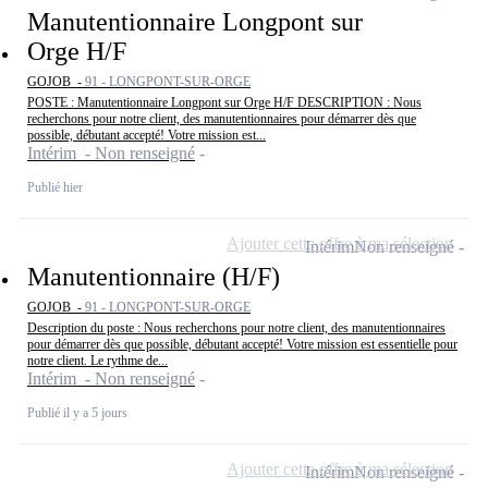
Manutentionnaire Longpont sur
Orge H/F
GOJOB -
91 - LONGPONT-SUR-ORGE
POSTE : Manutentionnaire Longpont sur Orge H/F DESCRIPTION : Nous
recherchons pour notre client, des manutentionnaires pour démarrer dès que
possible, débutant accepté! Votre mission est...
Intérim - Non renseigné
Publié hier
Ajouter cette offre à ma sélection
Intérim
Non renseigné
Manutentionnaire (H/F)
GOJOB -
91 - LONGPONT-SUR-ORGE
Description du poste : Nous recherchons pour notre client, des manutentionnaires
pour démarrer dès que possible, débutant accepté! Votre mission est essentielle pour
notre client. Le rythme de...
Intérim - Non renseigné
Publié il y a 5 jours
Ajouter cette offre à ma sélection
Intérim
Non renseigné