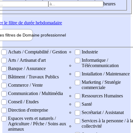
heures
er
le filtre de durée hebdomadaire
les filtres de
Domaine pro
fessionnel
ne professionel
Achats / Comptabilité / Gestion
Industrie
Arts / Artisanat d'art
Informatique /
Télécommunication
Banque / Assurance
Installation / Maintenance
Bâtiment / Travaux Publics
Marketing / Stratégie
Commerce / Vente
commerciale
Communication / Multimédia
Ressources Humaines
Conseil / Etudes
Santé
Direction d'entreprise
Secrétariat / Assistanat
Espaces verts et naturels /
Services à la personne / à l
Agriculture / Pêche / Soins aux
collectivité
animaux