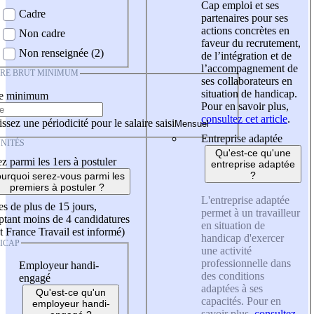
Cap emploi et ses
Cadre
partenaires pour ses
actions concrètes en
Non cadre
faveur du recrutement,
Non renseignée (2)
de l’intégration et de
l’accompagnement de
IRE BRUT MINIMUM
ses collaborateurs en
situation de handicap.
re minimum
Pour en savoir plus,
consultez cet article
.
ssez une périodicité pour le salaire saisi
Entreprise adaptée
NITÉS
Qu'est-ce qu'une
z parmi les 1ers à postuler
entreprise adaptée
?
urquoi serez-vous parmi les
premiers à postuler ?
L'entreprise adaptée
es de plus de 15 jours,
permet à un travailleur
tant moins de 4 candidatures
en situation de
t France Travail est informé)
handicap d'exercer
ICAP
une activité
professionnelle dans
Employeur handi-
des conditions
engagé
adaptées à ses
Qu'est-ce qu'un
capacités. Pour en
employeur handi-
savoir plus,
consultez