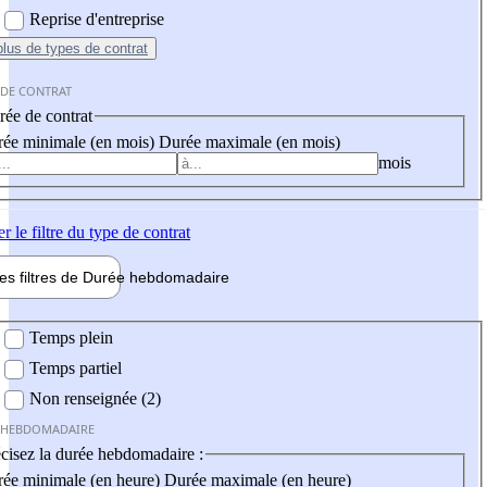
Reprise d'entreprise
plus
de types de contrat
 DE CONTRAT
ée de contrat
ée minimale (en mois)
Durée maximale (en mois)
mois
er
le filtre du type de contrat
les filtres de
Durée hebdo
madaire
 hebdomadaire
Temps plein
Temps partiel
Non renseignée (2)
 HEBDOMADAIRE
cisez la durée hebdomadaire :
ée minimale (en heure)
Durée maximale (en heure)