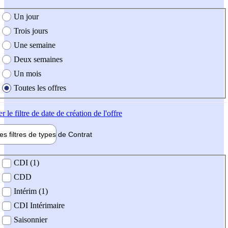
e création de l'offre
Un jour
Trois jours
Une semaine
Deux semaines
Un mois
Toutes les offres
er
le filtre de date de création de l'offre
les filtres de types de
Contrat
de contrat
CDI (1)
CDD
Intérim (1)
CDI Intérimaire
Saisonnier