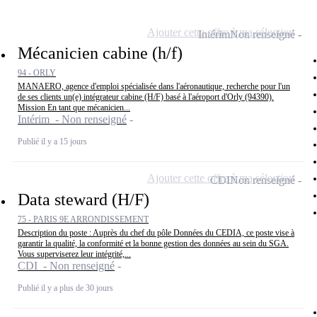
Ajouter cette offre à ma sélection
Intérim
Non renseigné
Mécanicien cabine (h/f)
94 - ORLY
MANAERO, agence d'emploi spécialisée dans l'aéronautique, recherche pour l'un
de ses clients un(e) intégrateur cabine (H/F) basé à l'aéroport d'Orly (94390).
Mission En tant que mécanicien...
Intérim - Non renseigné
Publié il y a 15 jours
Ajouter cette offre à ma sélection
CDI
Non renseigné
Data steward (H/F)
75 - PARIS 9E ARRONDISSEMENT
Description du poste : Auprès du chef du pôle Données du CEDIA, ce poste vise à
garantir la qualité, la conformité et la bonne gestion des données au sein du SGA.
Vous superviserez leur intégrité,...
CDI - Non renseigné
Publié il y a plus de 30 jours