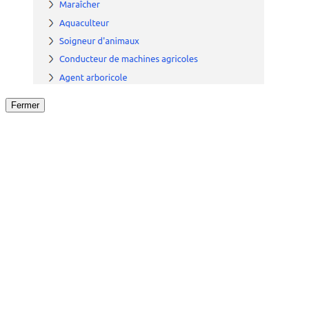
Fermer
Fermer
le détail de l'offre
/
Offre
sur
Offre précéden