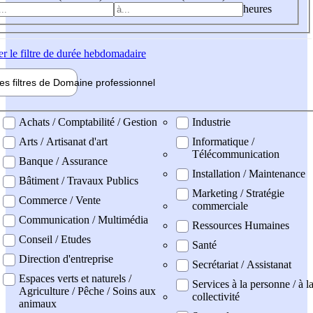
heures
er
le filtre de durée hebdomadaire
les filtres de
Domaine pro
fessionnel
ne professionel
Achats / Comptabilité / Gestion
Industrie
Arts / Artisanat d'art
Informatique /
Télécommunication
Banque / Assurance
Installation / Maintenance
Bâtiment / Travaux Publics
Marketing / Stratégie
Commerce / Vente
commerciale
Communication / Multimédia
Ressources Humaines
Conseil / Etudes
Santé
Direction d'entreprise
Secrétariat / Assistanat
Espaces verts et naturels /
Services à la personne / à l
Agriculture / Pêche / Soins aux
collectivité
animaux