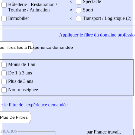
Spectacle
Hôtellerie - Restauration /
Tourisme / Animation
Sport
Immobilier
Transport / Logistique (2)
Appliquer
le filtre du domaine professi
es filtres liés à l'
Expérience
demandée
ience demandée
Moins de 1 an
De 1 à 3 ans
Plus de 3 ans
Non renseignée
er
le filtre de l'expérience demandée
Plus De
Filtres
IFICATION
par France travail,