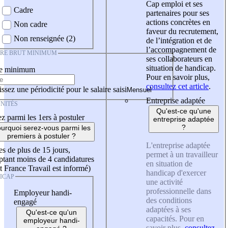
Cap emploi et ses
Cadre
partenaires pour ses
actions concrètes en
Non cadre
faveur du recrutement,
Non renseignée (2)
de l’intégration et de
l’accompagnement de
IRE BRUT MINIMUM
ses collaborateurs en
situation de handicap.
re minimum
Pour en savoir plus,
consultez cet article
.
ssez une périodicité pour le salaire saisi
Entreprise adaptée
NITÉS
Qu'est-ce qu'une
z parmi les 1ers à postuler
entreprise adaptée
?
urquoi serez-vous parmi les
premiers à postuler ?
L'entreprise adaptée
es de plus de 15 jours,
permet à un travailleur
tant moins de 4 candidatures
en situation de
t France Travail est informé)
handicap d'exercer
ICAP
une activité
professionnelle dans
Employeur handi-
des conditions
engagé
adaptées à ses
Qu'est-ce qu'un
capacités. Pour en
employeur handi-
savoir plus,
consultez