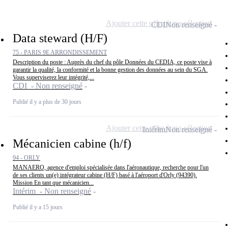
Ajouter cette offre à ma sélection
CDI
Non renseigné
Data steward (H/F)
75 - PARIS 9E ARRONDISSEMENT
Description du poste : Auprès du chef du pôle Données du CEDIA, ce poste vise à
garantir la qualité, la conformité et la bonne gestion des données au sein du SGA.
Vous superviserez leur intégrité,...
CDI - Non renseigné
Publié il y a plus de 30 jours
Ajouter cette offre à ma sélection
Intérim
Non renseigné
Mécanicien cabine (h/f)
94 - ORLY
MANAERO, agence d'emploi spécialisée dans l'aéronautique, recherche pour l'un
de ses clients un(e) intégrateur cabine (H/F) basé à l'aéroport d'Orly (94390).
Mission En tant que mécanicien...
Intérim - Non renseigné
Publié il y a 15 jours