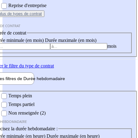
Reprise d'entreprise
plus
de types de contrat
 DE CONTRAT
ée de contrat
ée minimale (en mois)
Durée maximale (en mois)
mois
er
le filtre du type de contrat
les filtres de
Durée hebdo
madaire
 hebdomadaire
Temps plein
Temps partiel
Non renseignée (2)
 HEBDOMADAIRE
cisez la durée hebdomadaire :
ée minimale (en heure)
Durée maximale (en heure)