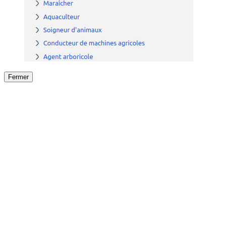
Fermer
Fermer
le détail de l'offre
/
Offre
sur
Offre précéden