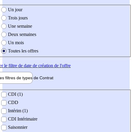
e création de l'offre
Un jour
Trois jours
Une semaine
Deux semaines
Un mois
Toutes les offres
er
le filtre de date de création de l'offre
les filtres de types de
Contrat
de contrat
CDI (1)
CDD
Intérim (1)
CDI Intérimaire
Saisonnier