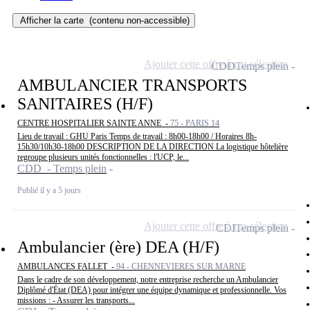
Afficher la carte
(contenu non-accessible)
Ajouter cette offre à ma sélection
CDD
Temps plein
AMBULANCIER TRANSPORTS
SANITAIRES (H/F)
CENTRE HOSPITALIER SAINTE ANNE -
75 - PARIS 14
Lieu de travail : GHU Paris Temps de travail : 8h00-18h00 / Horaires 8h-
15h30/10h30-18h00 DESCRIPTION DE LA DIRECTION La logistique hôtelière
regroupe plusieurs unités fonctionnelles : l'UCP, le...
CDD - Temps plein
Publié il y a 5 jours
Ajouter cette offre à ma sélection
CDI
Temps plein
Ambulancier (ère) DEA (H/F)
AMBULANCES FALLET -
94 - CHENNEVIERES SUR MARNE
Dans le cadre de son développement, notre entreprise recherche un Ambulancier
Diplômé d'État (DEA) pour intégrer une équipe dynamique et professionnelle. Vos
missions : - Assurer les transports...