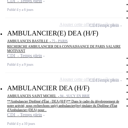
CDI - Temps plein
Publié il y a 6 jours
Ajouter cette offre à ma sélection
CDI
Temps plein
AMBULANCIER(E) DEA (H/F)
AMBULANCES BASTILLE -
75 - PARIS
RECHERCHE AMBULANCIER DEA CONNAISSANCE DE PARIS SALAIRE
MOTIVANT
CDI - Temps plein
Publié il y a 9 jours
Ajouter cette offre à ma sélection
CDI
Temps plein
AMBULANCIER DEA (H/F)
AMBULANCES SAINT MICHEL -
94 - SUCY EN BRIE
**Ambulancier Diplômé d'État - DEA (H/F)** Dans le cadre du développement de
notre activité, nous recherchons un(e) ambulancier(ère) titulaire du Diplôme d'État
d'Ambulancier (DEA) pour...
CDI - Temps plein
Publié il y a 10 jours