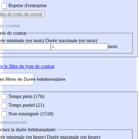
Reprise d'entreprise
plus
de types de contrat
 DE CONTRAT
ée de contrat
ée minimale (en mois)
Durée maximale (en mois)
mois
er
le filtre du type de contrat
les filtres de
Durée hebdo
madaire
 hebdomadaire
Temps plein (176)
Temps partiel (21)
Non renseignée (1518)
 HEBDOMADAIRE
cisez la durée hebdomadaire :
ée minimale (en heure)
Durée maximale (en heure)