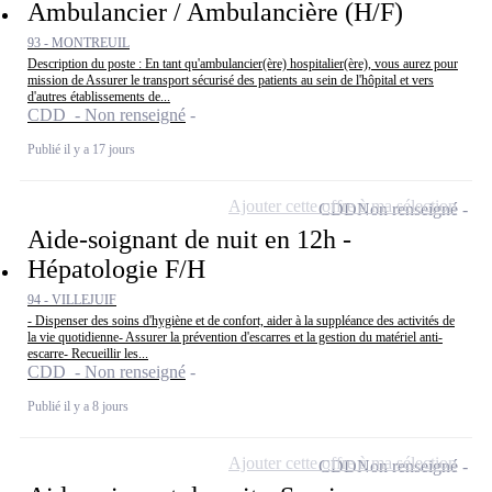
Ambulancier / Ambulancière (H/F)
93 - MONTREUIL
Description du poste : En tant qu'ambulancier(ère) hospitalier(ère), vous aurez pour
mission de Assurer le transport sécurisé des patients au sein de l'hôpital et vers
d'autres établissements de...
CDD - Non renseigné
Publié il y a 17 jours
Ajouter cette offre à ma sélection
CDD
Non renseigné
Aide-soignant de nuit en 12h -
Hépatologie F/H
94 - VILLEJUIF
- Dispenser des soins d'hygiène et de confort, aider à la suppléance des activités de
la vie quotidienne- Assurer la prévention d'escarres et la gestion du matériel anti-
escarre- Recueillir les...
CDD - Non renseigné
Publié il y a 8 jours
Ajouter cette offre à ma sélection
CDD
Non renseigné