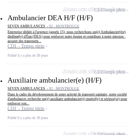
Ajouter cette offre à ma sélection
CDI
Temps plein
Ambulancier DEA H/F (H/F)
SEVEN AMBULANCES -
92 - MONTROUGE
Entreprise dédiée à l'urgence (appels 15), nous recherchons un(e) Ambulancier(ère)
diplômé(e) d'État (DEA) pour renforcer notre équipe et contribuer à notre mission :
assurer des transports...
CDI - Temps plein
Publié il y a plus de 30 jours
Ajouter cette offre à ma sélection
CDI
Temps plein
Auxiliaire ambulancier(e) (H/F)
SEVEN AMBULANCES -
92 - MONTROUGE
Dans le cadre du développement de notre activité de transport sanitaire, notre société
d'ambulances recherche un(e) auxiliaire ambulancier(e) motivé(e) et sérieux(se) pour
renforcer son...
CDI - Temps plein
Publié il y a plus de 30 jours
Ajouter cette offre à ma sélection
CDI
Temps plein