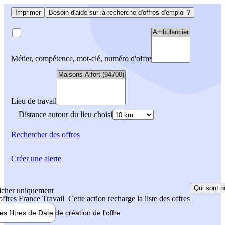
Imprimer
Besoin d'aide sur la recherche d'offres d'emploi ?
Métier, compétence, mot-clé, numéro d'offre
Lieu de travail
Distance autour du lieu choisi
Rechercher
des offres
Créer une alerte
Qui sont n
icher uniquement
 offres France Travail
Cette action recharge la liste des offres
les filtres de
Date de création
de l'offre