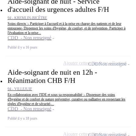
Aide-soignant de nuit - Service
d'accueil des urgences adultes F/H
94 - KREMLIN-BICÊTRE
Soins directs :- Participer à l'accueil et à la prise en charge des patients et de leur
entourage- Dispenser les soins d'hygiène, de confort, et de prévention- Participer à
l'évaluation et la prise...
CDD - Non renseigné
Publié il y a 16 jours
Ajouter cette offre à ma sélection
CDD
Non renseigné
Aide-soignant de nuit en 12h -
Réanimation CHB F/H
94 - VILLEJUIF
En collaboration avec l'IDE et sous sa responsabilité :- Dispenser des soins
d'hygiène et de confort de nature préventive, curative ou palliative en respectant les
règles d'hygiène et de sécurité-...
CDD - Non renseigné
Publié il y a 18 jours
Ajouter cette offre à ma sélection
CDD
Non renseigné