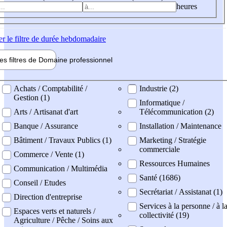
heures
er
le filtre de durée hebdomadaire
les filtres de
Domaine pro
fessionnel
ne professionel
Achats / Comptabilité /
Industrie (2)
Gestion (1)
Informatique /
Arts / Artisanat d'art
Télécommunication (2)
Banque / Assurance
Installation / Maintenance
Bâtiment / Travaux Publics (1)
Marketing / Stratégie
commerciale
Commerce / Vente (1)
Ressources Humaines
Communication / Multimédia
Santé (1686)
Conseil / Etudes
Secrétariat / Assistanat (1)
Direction d'entreprise
Services à la personne / à l
Espaces verts et naturels /
collectivité (19)
Agriculture / Pêche / Soins aux