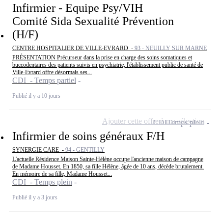
Infirmier - Equipe Psy/VIH
Comité Sida Sexualité Prévention
(H/F)
CENTRE HOSPITALIER DE VILLE-EVRARD -
93 - NEUILLY SUR MARNE
PRÉSENTATION Précurseur dans la prise en charge des soins somatiques et
buccodentaires des patients suivis en psychiatrie, l'établissement public de santé de
Ville-Evrard offre désormais ses...
CDI - Temps partiel
Publié il y a 10 jours
Ajouter cette offre à ma sélection
CDI
Temps plein
Infirmier de soins généraux F/H
SYNERGIE CARE -
94 - GENTILLY
L'actuelle Résidence Maison Sainte-Hélène occupe l'ancienne maison de campagne
de Madame Housset. En 1850, sa fille Hélène, âgée de 10 ans, décède brutalement.
En mémoire de sa fille, Madame Housset...
CDI - Temps plein
Publié il y a 3 jours