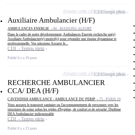
Ajouter cette offre à ma sélection
CDI
Temps plein
Auxiliaire Ambulancier (H/F)
AMBULANCES ENERGIE -
94 - MAISONS-ALFORT
Dans le cadre de notre développement, Ambulances Energie recherche un(e)
Auxiliaire Ambulancier(e) motivé(e) pour rejoindre une équipe dynamique et
professionnelle. Vos missions Assurer le...
CDI - Temps plein
Publié il y a 19 jours
Ajouter cette offre à ma sélection
CDI
Temps plein
RECHERCHE AMBULANCIER
CCA/ DEA (H/F)
CAVENDISH AMBULANCE - AMBULANCE DU PERIP -
75 - PARIS 19
Vous assurez le transport sanitaire ou l'accompagnement de personnes vers les
structures de soins selon les règles d'hygiène, de confort et de sécurité. Diplôme
DEA Ambulancier indispensable
CDI - Temps plein
Publié il y a 23 jours