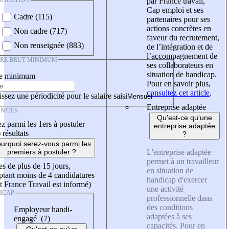
IFICATION
par France travail,
Cap emploi et ses
Cadre (115)
partenaires pour ses
actions concrètes en
Non cadre (717)
faveur du recrutement,
Non renseignée (883)
de l’intégration et de
l’accompagnement de
IRE BRUT MINIMUM
ses collaborateurs en
situation de handicap.
re minimum
Pour en savoir plus,
consultez cet article
.
ssez une périodicité pour le salaire saisi
Entreprise adaptée
NITÉS
Qu'est-ce qu'une
z parmi les 1ers à postuler
entreprise adaptée
)
résultats
?
urquoi serez-vous parmi les
L'entreprise adaptée
premiers à postuler ?
permet à un travailleur
es de plus de 15 jours,
en situation de
tant moins de 4 candidatures
handicap d'exercer
t France Travail est informé)
une activité
ICAP
professionnelle dans
des conditions
Employeur handi-
adaptées à ses
engagé (7)
capacités. Pour en
Qu'est-ce qu'un