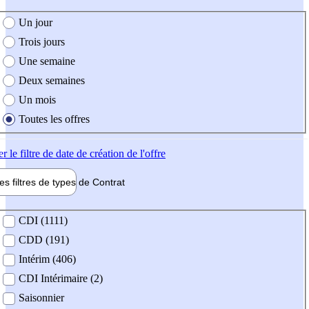
e création de l'offre
Un jour
Trois jours
Une semaine
Deux semaines
Un mois
Toutes les offres
er
le filtre de date de création de l'offre
les filtres de types de
Contrat
de contrat
CDI (1111)
CDD (191)
Intérim (406)
CDI Intérimaire (2)
Saisonnier