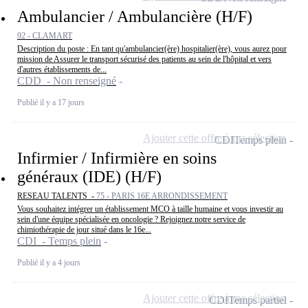
Ambulancier / Ambulancière (H/F)
92 - CLAMART
Description du poste : En tant qu'ambulancier(ère) hospitalier(ère), vous aurez pour
mission de Assurer le transport sécurisé des patients au sein de l'hôpital et vers
d'autres établissements de...
CDD - Non renseigné
Publié il y a 17 jours
Ajouter cette offre à ma sélection
CDI
Temps plein
Infirmier / Infirmière en soins
généraux (IDE) (H/F)
RESEAU TALENTS -
75 - PARIS 16E ARRONDISSEMENT
Vous souhaitez intégrer un établissement MCO à taille humaine et vous investir au
sein d'une équipe spécialisée en oncologie ? Rejoignez notre service de
chimiothérapie de jour situé dans le 16e...
CDI - Temps plein
Publié il y a 4 jours
Ajouter cette offre à ma sélection
CDI
Temps partiel