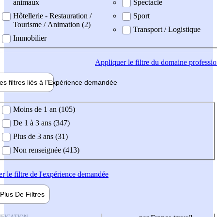
animaux
Spectacle
Hôtellerie - Restauration /
Sport
Tourisme / Animation (2)
Transport / Logistique
Immobilier
Appliquer
le filtre du domaine professi
es filtres liés à l'
Expérience
demandée
ience demandée
Moins de 1 an (105)
De 1 à 3 ans (347)
Plus de 3 ans (31)
Non renseignée (413)
er
le filtre de l'expérience demandée
Plus De
Filtres