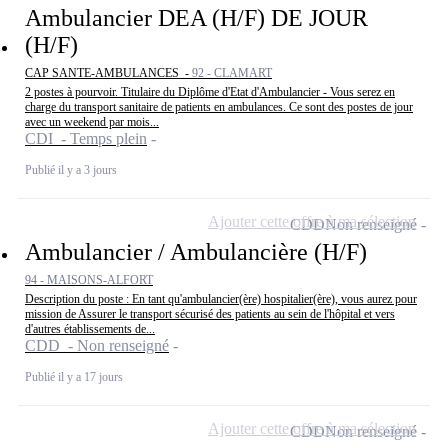
Ambulancier DEA (H/F) DE JOUR
(H/F)
CAP SANTE-AMBULANCES -
92 - CLAMART
2 postes à pourvoir. Titulaire du Diplôme d'Etat d'Ambulancier - Vous serez en
charge du transport sanitaire de patients en ambulances. Ce sont des postes de jour
avec un weekend par mois...
CDI - Temps plein
Publié il y a 3 jours
Ajouter cette offre à ma sélection
CDD
Non renseigné
Ambulancier / Ambulancière (H/F)
94 - MAISONS-ALFORT
Description du poste : En tant qu'ambulancier(ère) hospitalier(ère), vous aurez pour
mission de Assurer le transport sécurisé des patients au sein de l'hôpital et vers
d'autres établissements de...
CDD - Non renseigné
Publié il y a 17 jours
Ajouter cette offre à ma sélection
CDD
Non renseigné