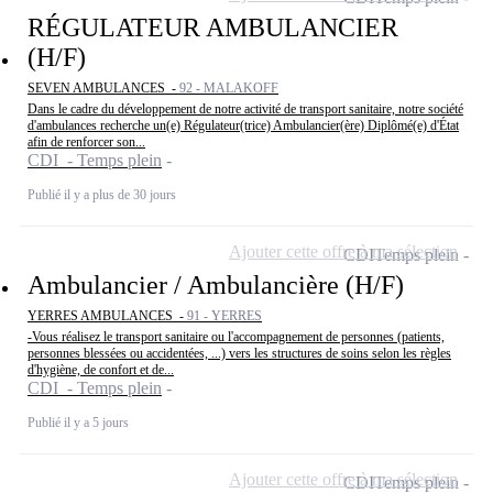
RÉGULATEUR AMBULANCIER
(H/F)
SEVEN AMBULANCES -
92 - MALAKOFF
Dans le cadre du développement de notre activité de transport sanitaire, notre société
d'ambulances recherche un(e) Régulateur(trice) Ambulancier(ère) Diplômé(e) d'État
afin de renforcer son...
CDI - Temps plein
Publié il y a plus de 30 jours
Ajouter cette offre à ma sélection
CDI
Temps plein
Ambulancier / Ambulancière (H/F)
YERRES AMBULANCES -
91 - YERRES
-Vous réalisez le transport sanitaire ou l'accompagnement de personnes (patients,
personnes blessées ou accidentées, ...) vers les structures de soins selon les règles
d'hygiène, de confort et de...
CDI - Temps plein
Publié il y a 5 jours
Ajouter cette offre à ma sélection
CDI
Temps plein