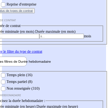
Reprise d'entreprise
plus
de types de contrat
 DE CONTRAT
ée de contrat
ée minimale (en mois)
Durée maximale (en mois)
mois
er
le filtre du type de contrat
les filtres de
Durée hebdo
madaire
 hebdomadaire
Temps plein (16)
Temps partiel (8)
Non renseignée (310)
 HEBDOMADAIRE
cisez la durée hebdomadaire :
ée minimale (en heure)
Durée maximale (en heure)