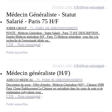
Ajouter cette offre à ma sélection
CDI
Non renseigné
Médecin Généraliste - Statut
Salarié - Paris 75 H/F
JOBER GROUP -
75 - PARIS 10E ARRONDISSEMENT
POSTE : Médecin Généraliste - Statut Salarié - Paris 75 H/F DESCRIPTION :
Emploi Médecin généraliste H/F - Paris 75 Médecin généraliste, vous êtes à la
recherche de l'opportunité idéale sur...
CDI - Non renseigné
Publié aujourd'hui
Ajouter cette offre à ma sélection
CDI
Non renseigné
Médecin généraliste (H/F)
ADECCO MEDICAL -
75 - PARIS 9E ARRONDISSEMENT
Description du poste : Offre d'emploi : Médecin Généraliste (H/F) - Clinique SMR
Paris 12eme Établissement La Clinique est spécialisée dans les soins de suite et de
réadaptation polyvalents pour...
CDI - Non renseigné
Publié aujourd'hui