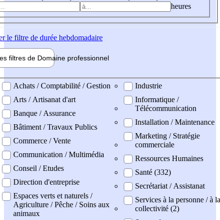
heures
er
le filtre de durée hebdomadaire
les filtres de
Domaine pro
fessionnel
ne professionel
Achats / Comptabilité / Gestion
Industrie
Arts / Artisanat d'art
Informatique /
Télécommunication
Banque / Assurance
Installation / Maintenance
Bâtiment / Travaux Publics
Marketing / Stratégie
Commerce / Vente
commerciale
Communication / Multimédia
Ressources Humaines
Conseil / Etudes
Santé (332)
Direction d'entreprise
Secrétariat / Assistanat
Espaces verts et naturels /
Services à la personne / à l
Agriculture / Pêche / Soins aux
collectivité (2)
animaux