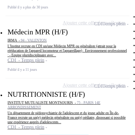
Publié il y a plus de 30 jours
Ajouter cette offre à ma sélection
CDI
Temps plein
Médecin MPR (H/F)
IRMA -
94 - VALENTON
L'Institut recrute en CDI un/une Médecin MPR ou généraliste (attrait pour la
rééducation de l'appareil locomoteur et l'appareillage) : Environnement professionnel
: - Equipe pluridisciplinaire avec...
CDI - Temps plein
Publié il y a 11 jours
Ajouter cette offre à ma sélection
CDI
Temps plein
NUTRITIONNISTE (H/F)
INSTITUT MUTUALISTE MONTSOURIS -
75 - PARIS 14E
ARRONDISSEMENT
Un département de pédopsychiatrie de l'adolescent et du jeune adulte en Île-de-
France recrute un un(e) médecin généraliste ou un(e) pédiatre, disposant si possible
une expérience auprès d'adolescents...
CDI - Temps plein