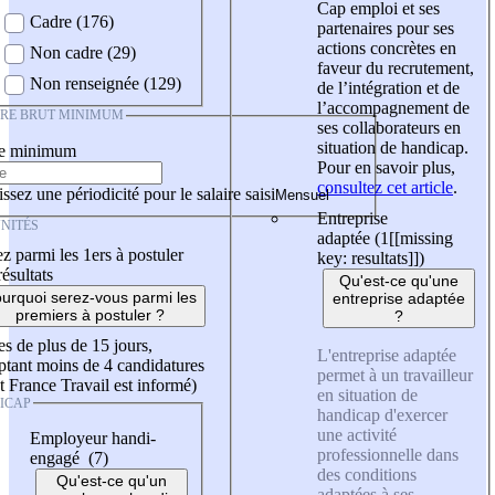
Cap emploi et ses
Cadre (176)
partenaires pour ses
actions concrètes en
Non cadre (29)
faveur du recrutement,
Non renseignée (129)
de l’intégration et de
l’accompagnement de
IRE BRUT MINIMUM
ses collaborateurs en
situation de handicap.
re minimum
Pour en savoir plus,
consultez cet article
.
ssez une périodicité pour le salaire saisi
Entreprise
NITÉS
adaptée (1
[[missing
z parmi les 1ers à postuler
key: resultats]]
)
résultats
Qu'est-ce qu'une
urquoi serez-vous parmi les
entreprise adaptée
premiers à postuler ?
?
es de plus de 15 jours,
L'entreprise adaptée
tant moins de 4 candidatures
permet à un travailleur
t France Travail est informé)
en situation de
ICAP
handicap d'exercer
une activité
Employeur handi-
professionnelle dans
engagé (7)
des conditions
Qu'est-ce qu'un
adaptées à ses