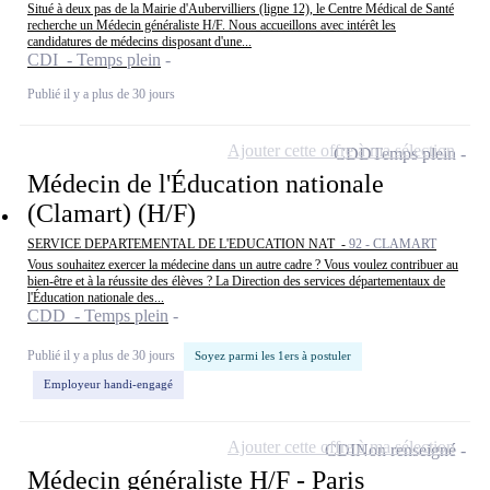
Situé à deux pas de la Mairie d'Aubervilliers (ligne 12), le Centre Médical de Santé
recherche un Médecin généraliste H/F. Nous accueillons avec intérêt les
candidatures de médecins disposant d'une...
CDI - Temps plein
Publié il y a plus de 30 jours
Ajouter cette offre à ma sélection
CDD
Temps plein
Médecin de l'Éducation nationale
(Clamart) (H/F)
SERVICE DEPARTEMENTAL DE L'EDUCATION NAT -
92 - CLAMART
Vous souhaitez exercer la médecine dans un autre cadre ? Vous voulez contribuer au
bien-être et à la réussite des élèves ? La Direction des services départementaux de
l'Éducation nationale des...
CDD - Temps plein
Publié il y a plus de 30 jours
Soyez parmi les 1ers à postuler
Employeur handi-engagé
Ajouter cette offre à ma sélection
CDI
Non renseigné
Médecin généraliste H/F - Paris