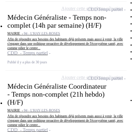
Ajouter cette offre à ma sélection
CDD
Temps partiel
Médecin Généraliste - Temps non-
complet (14h par semaine) (H/F)
MAIRIE -
94 - L'HAY-LES-ROSES
Afin de répondre aux besoins des habitants déjà présents mais aussi à venir, la ville
s'engage dans une politique proactive de développement de l'écosystème santé, avec
comme pilier le centre...
CDD - Temps partiel
Publié il y a plus de 30 jours
Ajouter cette offre à ma sélection
CDD
Temps partiel
Médecin Généraliste Coordinateur
- Temps non-complet (21h hebdo)
(H/F)
MAIRIE -
94 - L'HAY-LES-ROSES
Afin de répondre aux besoins des habitants déjà présents mais aussi à venir, la ville
s'engage dans une politique proactive de développement de l'écosystème santé, avec
comme pilier le centre...
CDD - Temps partiel