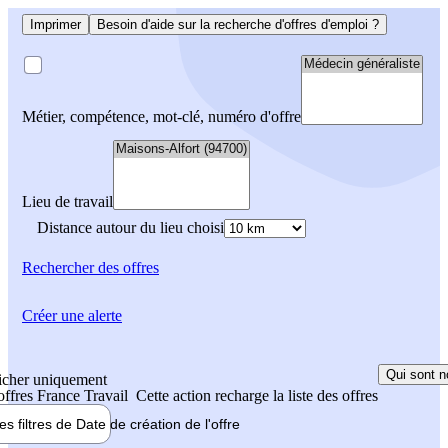
Imprimer
Besoin d'aide sur la recherche d'offres d'emploi ?
Métier, compétence, mot-clé, numéro d'offre
Lieu de travail
Distance autour du lieu choisi
Rechercher
des offres
Créer une alerte
Qui sont n
icher uniquement
 offres France Travail
Cette action recharge la liste des offres
les filtres de
Date de création
de l'offre