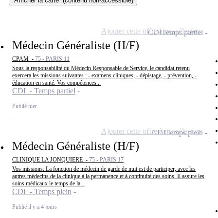
Afficher la carte
(contenu non-accessible)
Ajouter cette offre à ma sélection
CDI
Temps partiel
Médecin Généraliste (H/F)
CPAM -
75 - PARIS 11
Sous la responsabilité du Médecin Responsable de Service, le candidat retenu
exercera les missions suivantes : - examens cliniques, - dépistage, - prévention, -
éducation en santé. Vos compétences...
CDI - Temps partiel
Publié hier
Ajouter cette offre à ma sélection
CDI
Temps plein
Médecin Généraliste (H/F)
CLINIQUE LA JONQUIERE -
75 - PARIS 17
Vos missions: La fonction de médecin de garde de nuit est de participer, avec les
autres médecins de la clinique à la permanence et à continuité des soins. Il assure les
soins médicaux le temps de la...
CDI - Temps plein
Publié il y a 4 jours