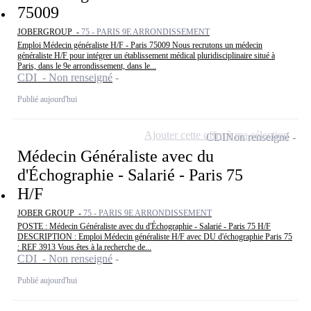
75009
JOBERGROUP -
75 - PARIS 9E ARRONDISSEMENT
Emploi Médecin généraliste H/F - Paris 75009 Nous recrutons un médecin
généraliste H/F pour intégrer un établissement médical pluridisciplinaire situé à
Paris, dans le 9e arrondissement, dans le...
CDI - Non renseigné
Publié aujourd'hui
Ajouter cette offre à ma sélection
CDI
Non renseigné
Médecin Généraliste avec du
d'Échographie - Salarié - Paris 75
H/F
JOBER GROUP -
75 - PARIS 9E ARRONDISSEMENT
POSTE : Médecin Généraliste avec du d'Échographie - Salarié - Paris 75 H/F
DESCRIPTION : Emploi Médecin généraliste H/F avec DU d'échographie Paris 75
: REF 3913 Vous êtes à la recherche de...
CDI - Non renseigné
Publié aujourd'hui