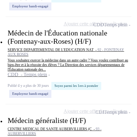
Employeur handi-engagé
Ajouter cette offre à ma sélection
CDD
Temps plein
Médecin de l'Éducation nationale
(Fontenay-aux-Roses) (H/F)
SERVICE DEPARTEMENTAL DE L'EDUCATION NAT -
92 - FONTENAY
AUX ROSES
Vous souhaitez exercer la médecine dans un autre cadre ? Vous voulez contribuer au
bien-être et à la réussite des élèves ? La Direction des services départementaux de
l'Éducation nationale des...
CDD - Temps plein
Publié il y a plus de 30 jours
Soyez parmi les 1ers à postuler
Employeur handi-engagé
Ajouter cette offre à ma sélection
CDI
Temps plein
Médecin généraliste (H/F)
CENTRE MEDICAL DE SANTE AUBERVILLIERS (C -
93 -
AUBERVILLIERS