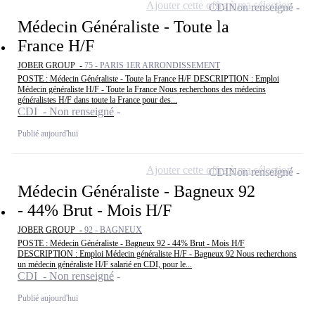
Ajouter cette offre à ma sélection
CDI
Non renseigné
Médecin Généraliste - Toute la
France H/F
JOBER GROUP -
75 - PARIS 1ER ARRONDISSEMENT
POSTE : Médecin Généraliste - Toute la France H/F DESCRIPTION : Emploi
Médecin généraliste H/F - Toute la France Nous recherchons des médecins
généralistes H/F dans toute la France pour des...
CDI - Non renseigné
Publié aujourd'hui
Ajouter cette offre à ma sélection
CDI
Non renseigné
Médecin Généraliste - Bagneux 92
- 44% Brut - Mois H/F
JOBER GROUP -
92 - BAGNEUX
POSTE : Médecin Généraliste - Bagneux 92 - 44% Brut - Mois H/F
DESCRIPTION : Emploi Médecin généraliste H/F - Bagneux 92 Nous recherchons
un médecin généraliste H/F salarié en CDI, pour le...
CDI - Non renseigné
Publié aujourd'hui