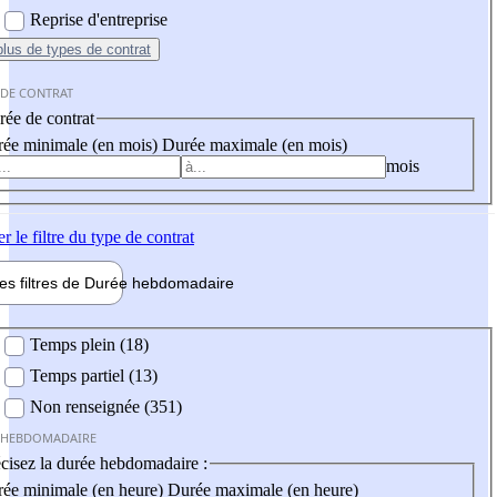
Reprise d'entreprise
plus
de types de contrat
 DE CONTRAT
ée de contrat
ée minimale (en mois)
Durée maximale (en mois)
mois
er
le filtre du type de contrat
les filtres de
Durée hebdo
madaire
 hebdomadaire
Temps plein (18)
Temps partiel (13)
Non renseignée (351)
 HEBDOMADAIRE
cisez la durée hebdomadaire :
ée minimale (en heure)
Durée maximale (en heure)