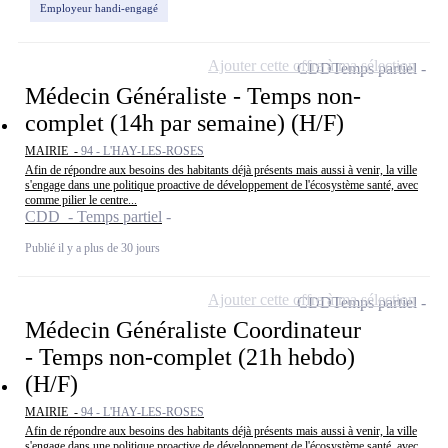
Employeur handi-engagé
Ajouter cette offre à ma sélection
CDD
Temps partiel
Médecin Généraliste - Temps non-
complet (14h par semaine) (H/F)
MAIRIE -
94 - L'HAY-LES-ROSES
Afin de répondre aux besoins des habitants déjà présents mais aussi à venir, la ville
s'engage dans une politique proactive de développement de l'écosystème santé, avec
comme pilier le centre...
CDD - Temps partiel
Publié il y a plus de 30 jours
Ajouter cette offre à ma sélection
CDD
Temps partiel
Médecin Généraliste Coordinateur
- Temps non-complet (21h hebdo)
(H/F)
MAIRIE -
94 - L'HAY-LES-ROSES
Afin de répondre aux besoins des habitants déjà présents mais aussi à venir, la ville
s'engage dans une politique proactive de développement de l'écosystème santé, avec