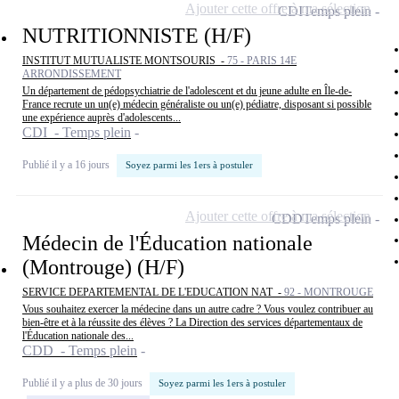
Ajouter cette offre à ma sélection
CDI
Temps plein
NUTRITIONNISTE (H/F)
INSTITUT MUTUALISTE MONTSOURIS -
75 - PARIS 14E
ARRONDISSEMENT
Un département de pédopsychiatrie de l'adolescent et du jeune adulte en Île-de-
France recrute un un(e) médecin généraliste ou un(e) pédiatre, disposant si possible
une expérience auprès d'adolescents...
CDI - Temps plein
Publié il y a 16 jours
Soyez parmi les 1ers à postuler
Ajouter cette offre à ma sélection
CDD
Temps plein
Médecin de l'Éducation nationale
(Montrouge) (H/F)
SERVICE DEPARTEMENTAL DE L'EDUCATION NAT -
92 - MONTROUGE
Vous souhaitez exercer la médecine dans un autre cadre ? Vous voulez contribuer au
bien-être et à la réussite des élèves ? La Direction des services départementaux de
l'Éducation nationale des...
CDD - Temps plein
Publié il y a plus de 30 jours
Soyez parmi les 1ers à postuler