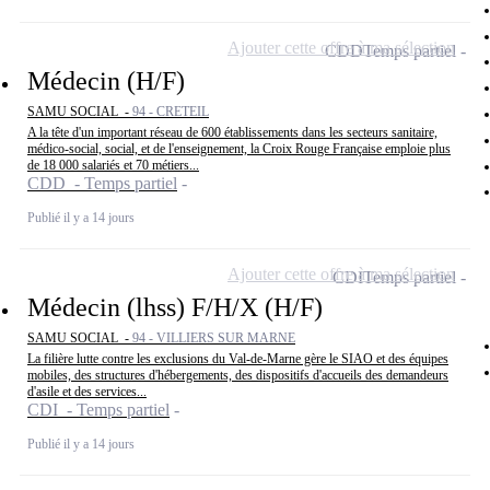
Ajouter cette offre à ma sélection
CDD
Temps partiel
Médecin (H/F)
SAMU SOCIAL -
94 - CRETEIL
A la tête d'un important réseau de 600 établissements dans les secteurs sanitaire,
médico-social, social, et de l'enseignement, la Croix Rouge Française emploie plus
de 18 000 salariés et 70 métiers...
CDD - Temps partiel
Publié il y a 14 jours
Ajouter cette offre à ma sélection
CDI
Temps partiel
Médecin (lhss) F/H/X (H/F)
SAMU SOCIAL -
94 - VILLIERS SUR MARNE
La filière lutte contre les exclusions du Val-de-Marne gère le SIAO et des équipes
mobiles, des structures d'hébergements, des dispositifs d'accueils des demandeurs
d'asile et des services...
CDI - Temps partiel
Publié il y a 14 jours