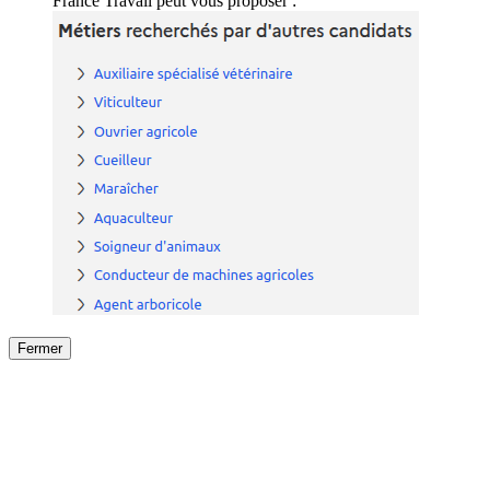
France Travail peut vous proposer :
Fermer
Fermer
le détail de l'offre
/
Offre
sur
Offre précéden