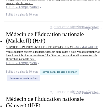
comme pilier le centre...
CDD - Temps partiel
Publié il y a plus de 30 jours
Ajouter cette offre à ma sélection
CDD
Temps plein
Médecin de l'Éducation nationale
(Malakoff) (H/F)
SERVICE DEPARTEMENTAL DE L'EDUCATION NAT -
92 - MALAKOFF
Vous souhaitez exercer la médecine dans un autre cadre ? Vous voulez contribuer au
bien-être et à la réussite des élèves ? La Direction des services départementaux de
l'Éducation nationale des...
CDD - Temps plein
Publié il y a plus de 30 jours
Soyez parmi les 1ers à postuler
Employeur handi-engagé
Ajouter cette offre à ma sélection
CDD
Temps plein
Médecin de l'Éducation nationale
(Vanves) (H/F)