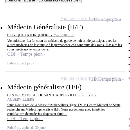
Afficher la carte
(contenu non-accessible)
Ajouter cette offre à ma sélection
CDI
Temps plein
Médecin Généraliste (H/F)
CLINIQUE LA JONQUIERE -
75 - PARIS 17
Vos missions: La fonction de médecin de garde de nuit est de participer, avec les
autres médecins de la clinique à la permanence et à continuité des soins. Il assure les
soins médicaux le temps de la...
CDI - Temps plein
Publié il y a 2 jours
Ajouter cette offre à ma sélection
CDI
Temps plein
Médecin généraliste (H/F)
CENTRE MEDICAL DE SANTE AUBERVILLIERS (C -
93 -
AUBERVILLIERS
Situé à deux pas de la Mairie d'Aubervilliers (ligne 12), le Centre Médical de Santé
recherche un Médecin généraliste H/F. Nous accueillons avec intérêt les
candidatures de médecins disposant d'une...
CDI - Temps plein
Publié il y a plus de 30 jours