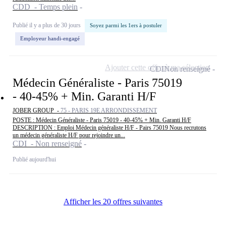
CDD - Temps plein
Publié il y a plus de 30 jours
Soyez parmi les 1ers à postuler
Employeur handi-engagé
Ajouter cette offre à ma sélection
CDI
Non renseigné
Médecin Généraliste - Paris 75019
- 40-45% + Min. Garanti H/F
JOBER GROUP -
75 - PARIS 19E ARRONDISSEMENT
POSTE : Médecin Généraliste - Paris 75019 - 40-45% + Min. Garanti H/F
DESCRIPTION : Emploi Médecin généraliste H/F - Pairs 75019 Nous recrutons
un médecin généraliste H/F pour rejoindre un...
CDI - Non renseigné
Publié aujourd'hui
Afficher les 20 offres suivantes