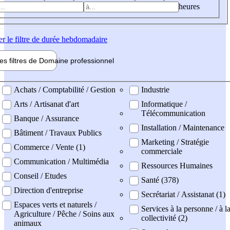
heures
er
le filtre de durée hebdomadaire
les filtres de
Domaine pro
fessionnel
ne professionel
Achats / Comptabilité / Gestion
Industrie
Arts / Artisanat d'art
Informatique /
Télécommunication
Banque / Assurance
Installation / Maintenance
Bâtiment / Travaux Publics
Marketing / Stratégie
Commerce / Vente (1)
commerciale
Communication / Multimédia
Ressources Humaines
Conseil / Etudes
Santé (378)
Direction d'entreprise
Secrétariat / Assistanat (1)
Espaces verts et naturels /
Services à la personne / à l
Agriculture / Pêche / Soins aux
collectivité (2)
animaux