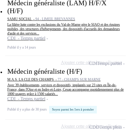
Médecin généraliste (LAM) H/F/X
(H/F)
SAMU SOCIAL -
94 - LIMEIL BREVANNES
La filière lutte contre les exclusions du Val-de-Marne gère le SIAO et des équipes
mobiles, des structures d'hébergements, des dispositifs d'accueils des demandeurs
d'asile et des services...
CDI - Temps partiel
Publié il y a 14 jours
Ajouter cette offre à ma sélection
CDI
Temps partiel
Médecin généraliste (H/F)
M.A.S. LA CLE DES CHAMPS -
77 - CHAMPS SUR MARNE
Avec 39 établissements, services et dispositifs, implantés sur 23 sites en Île-de-
France, dans l'Oise et en Indre-et-Loire, Cesap accompagne quotidiennement plus de
1800 usagers grâce à 1500 salariés...
CDI - Temps partiel
Publié il y a plus de 30 jours
Soyez parmi les 1ers à postuler
Ajouter cette offre à ma sélection
CDD
Temps plein