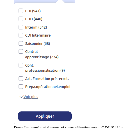
Dans l'exemple ci-dessus, si vous sélectionnez « CDI (941) »