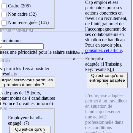
Cap emploi et ses
Cadre (205)
partenaires pour ses
actions concrètes en
Non cadre (32)
faveur du recrutement,
Non renseignée (145)
de l’intégration et de
l’accompagnement de
IRE BRUT MINIMUM
ses collaborateurs en
situation de handicap.
re minimum
Pour en savoir plus,
consultez cet article
.
ssez une périodicité pour le salaire saisi
Entreprise
NITÉS
adaptée (1
[[missing
z parmi les 1ers à postuler
key: resultats]]
)
)
résultats
Qu'est-ce qu'une
urquoi serez-vous parmi les
entreprise adaptée
premiers à postuler ?
?
es de plus de 15 jours,
L'entreprise adaptée
tant moins de 4 candidatures
permet à un travailleur
t France Travail est informé)
en situation de
ICAP
handicap d'exercer
une activité
Employeur handi-
professionnelle dans
engagé (7)
des conditions
Qu'est-ce qu'un
adaptées à ses