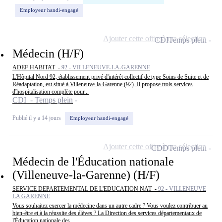
Employeur handi-engagé
Ajouter cette offre à ma sélection
CDI
Temps plein
Médecin (H/F)
ADEF HABITAT -
92 - VILLENEUVE-LA-GARENNE
L'Hôpital Nord 92, établissement privé d'intérêt collectif de type Soins de Suite et de
Réadaptation, est situé à Villeneuve-la-Garenne (92). Il propose trois services
d'hospitalisation complète pour...
CDI - Temps plein
Publié il y a 14 jours
Employeur handi-engagé
Ajouter cette offre à ma sélection
CDD
Temps plein
Médecin de l'Éducation nationale
(Villeneuve-la-Garenne) (H/F)
SERVICE DEPARTEMENTAL DE L'EDUCATION NAT -
92 - VILLENEUVE
LA GARENNE
Vous souhaitez exercer la médecine dans un autre cadre ? Vous voulez contribuer au
bien-être et à la réussite des élèves ? La Direction des services départementaux de
l'Éducation nationale des...