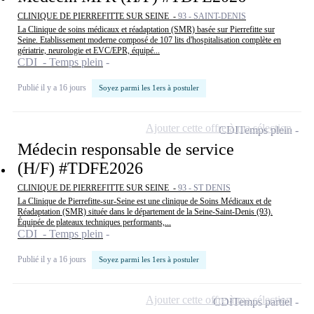
CLINIQUE DE PIERREFITTE SUR SEINE -
93 - SAINT-DENIS
La Clinique de soins médicaux et réadaptation (SMR) basée sur Pierrefitte sur
Seine. Etablissement moderne composé de 107 lits d'hospitalisation complète en
gériatrie, neurologie et EVC/EPR, équipé...
CDI - Temps plein
Publié il y a 16 jours
Soyez parmi les 1ers à postuler
Ajouter cette offre à ma sélection
CDI
Temps plein
Médecin responsable de service
(H/F) #TDFE2026
CLINIQUE DE PIERREFITTE SUR SEINE -
93 - ST DENIS
La Clinique de Pierrefitte-sur-Seine est une clinique de Soins Médicaux et de
Réadaptation (SMR) située dans le département de la Seine-Saint-Denis (93).
Équipée de plateaux techniques performants,...
CDI - Temps plein
Publié il y a 16 jours
Soyez parmi les 1ers à postuler
Ajouter cette offre à ma sélection
CDI
Temps partiel