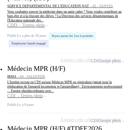
SERVICE DEPARTEMENTAL DE L'EDUCATION NAT -
92 - VANVES
Vous souhaitez exercer la médecine dans un autre cadre ? Vous voulez contribuer au
bien-être et à la réussite des élèves ? La Direction des services départementaux de
l'Éducation nationale des...
CDD - Temps plein
Publié il y a plus de 30 jours
Soyez parmi les 1ers à postuler
Employeur handi-engagé
Ajouter cette offre à ma sélection
CDI
Temps plein
Médecin MPR (H/F)
IRMA -
94 - VALENTON
L'Institut recrute en CDI un/une Médecin MPR ou généraliste (attrait pour la
rééducation de l'appareil locomoteur et l'appareillage) : Environnement professionnel
: - Equipe pluridisciplinaire avec...
CDI - Temps plein
Publié il y a 9 jours
Ajouter cette offre à ma sélection
CDI
Temps plein
Médecin MPR (H/F) #TDFE2026