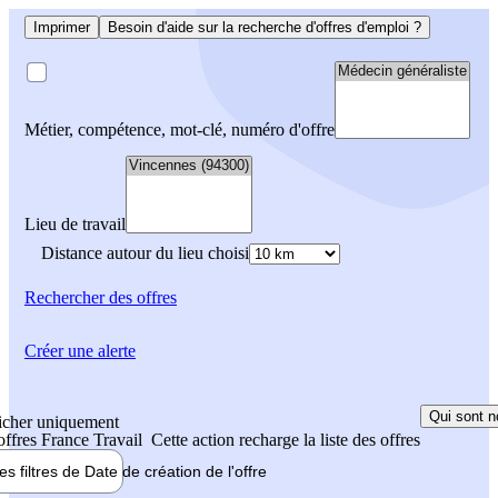
Imprimer
Besoin d'aide sur la recherche d'offres d'emploi ?
Métier, compétence, mot-clé, numéro d'offre
Lieu de travail
Distance autour du lieu choisi
Rechercher
des offres
Créer une alerte
Qui sont n
icher uniquement
 offres France Travail
Cette action recharge la liste des offres
les filtres de
Date de création
de l'offre