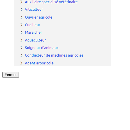
Fermer
Fermer
le détail de l'offre
/
Offre
sur
Offre précéden