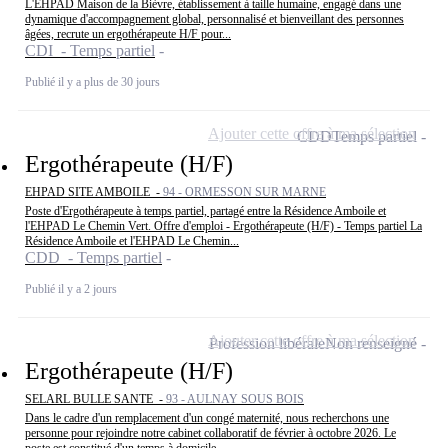
L'EHPAD Maison de la Bièvre, établissement à taille humaine, engagé dans une
dynamique d'accompagnement global, personnalisé et bienveillant des personnes
âgées, recrute un ergothérapeute H/F pour...
CDI - Temps partiel
Publié il y a plus de 30 jours
Ajouter cette offre à ma sélection
CDD
Temps partiel
Ergothérapeute (H/F)
EHPAD SITE AMBOILE -
94 - ORMESSON SUR MARNE
Poste d'Ergothérapeute à temps partiel, partagé entre la Résidence Amboile et
l'EHPAD Le Chemin Vert. Offre d'emploi - Ergothérapeute (H/F) - Temps partiel La
Résidence Amboile et l'EHPAD Le Chemin...
CDD - Temps partiel
Publié il y a 2 jours
Ajouter cette offre à ma sélection
Profession libérale
Non renseigné
Ergothérapeute (H/F)
SELARL BULLE SANTE -
93 - AULNAY SOUS BOIS
Dans le cadre d'un remplacement d'un congé maternité, nous recherchons une
personne pour rejoindre notre cabinet collaboratif de février à octobre 2026. Le
poste est constitué d'un temps à domicile...