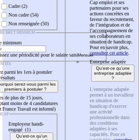
Cap emploi et ses
Cadre (2)
partenaires pour ses
actions concrètes en
Non cadre (54)
faveur du recrutement,
Non renseignée (50)
de l’intégration et de
l’accompagnement de
IRE BRUT MINIMUM
ses collaborateurs en
situation de handicap.
re minimum
Pour en savoir plus,
consultez cet article
.
ssez une périodicité pour le salaire saisi
Entreprise adaptée
NITÉS
Qu'est-ce qu'une
z parmi les 1ers à postuler
entreprise adaptée
résultats
?
urquoi serez-vous parmi les
L'entreprise adaptée
premiers à postuler ?
permet à un travailleur
es de plus de 15 jours,
en situation de
tant moins de 4 candidatures
handicap d'exercer
t France Travail est informé)
une activité
ICAP
professionnelle dans
des conditions
Employeur handi-
adaptées à ses
engagé (1)
capacités. Pour en
Qu'est-ce qu'un
savoir plus,
consultez