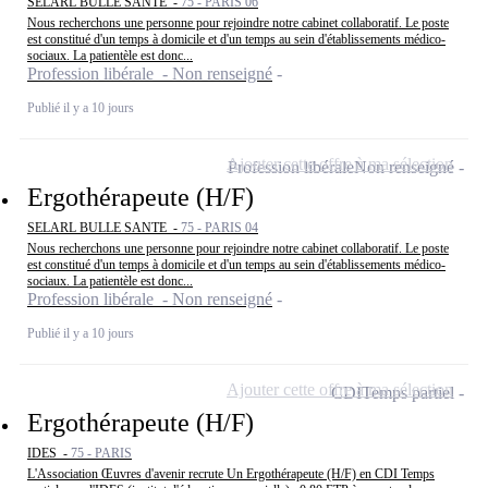
SELARL BULLE SANTE -
75 - PARIS 06
Nous recherchons une personne pour rejoindre notre cabinet collaboratif. Le poste
est constitué d'un temps à domicile et d'un temps au sein d'établissements médico-
sociaux. La patientèle est donc...
Profession libérale - Non renseigné
Publié il y a 10 jours
Ajouter cette offre à ma sélection
Profession libérale
Non renseigné
Ergothérapeute (H/F)
SELARL BULLE SANTE -
75 - PARIS 04
Nous recherchons une personne pour rejoindre notre cabinet collaboratif. Le poste
est constitué d'un temps à domicile et d'un temps au sein d'établissements médico-
sociaux. La patientèle est donc...
Profession libérale - Non renseigné
Publié il y a 10 jours
Ajouter cette offre à ma sélection
CDI
Temps partiel
Ergothérapeute (H/F)
IDES -
75 - PARIS
L'Association Œuvres d'avenir recrute Un Ergothérapeute (H/F) en CDI Temps