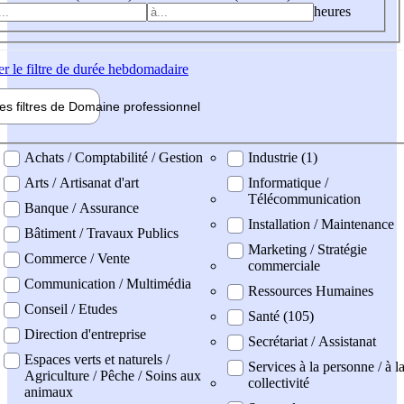
heures
er
le filtre de durée hebdomadaire
les filtres de
Domaine pro
fessionnel
ne professionel
Achats / Comptabilité / Gestion
Industrie (1)
Arts / Artisanat d'art
Informatique /
Télécommunication
Banque / Assurance
Installation / Maintenance
Bâtiment / Travaux Publics
Marketing / Stratégie
Commerce / Vente
commerciale
Communication / Multimédia
Ressources Humaines
Conseil / Etudes
Santé (105)
Direction d'entreprise
Secrétariat / Assistanat
Espaces verts et naturels /
Services à la personne / à l
Agriculture / Pêche / Soins aux
collectivité
animaux