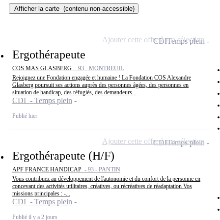
Afficher la carte
(contenu non-accessible)
Ajouter cette offre à ma sélection
CDI
Temps plein
Ergothérapeute
COS MAS GLASBERG -
93 - MONTREUIL
Rejoignez une Fondation engagée et humaine ! La Fondation COS Alexandre
Glasberg poursuit ses actions auprès des personnes âgées, des personnes en
situation de handicap, des réfugiés, des demandeurs...
CDI - Temps plein
Publié hier
Ajouter cette offre à ma sélection
CDI
Temps plein
Ergothérapeute (H/F)
APF FRANCE HANDICAP -
93 - PANTIN
Vous contribuez au développement de l'autonomie et du confort de la personne en
concevant des activités utilitaires, créatives, ou récréatives de réadaptation Vos
missions principales : -...
CDI - Temps plein
Publié il y a 2 jours