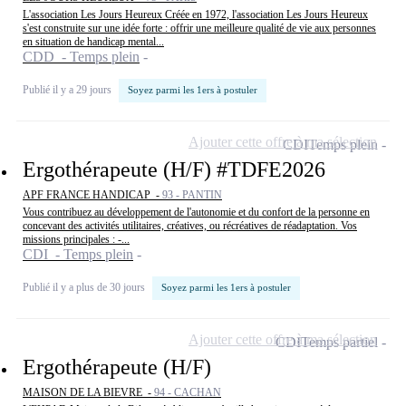
L'association Les Jours Heureux Créée en 1972, l'association Les Jours Heureux
s'est construite sur une idée forte : offrir une meilleure qualité de vie aux personnes
en situation de handicap mental...
CDD - Temps plein
Publié il y a 29 jours
Soyez parmi les 1ers à postuler
Ajouter cette offre à ma sélection
CDI
Temps plein
Ergothérapeute (H/F) #TDFE2026
APF FRANCE HANDICAP -
93 - PANTIN
Vous contribuez au développement de l'autonomie et du confort de la personne en
concevant des activités utilitaires, créatives, ou récréatives de réadaptation. Vos
missions principales : -...
CDI - Temps plein
Publié il y a plus de 30 jours
Soyez parmi les 1ers à postuler
Ajouter cette offre à ma sélection
CDI
Temps partiel
Ergothérapeute (H/F)
MAISON DE LA BIEVRE -
94 - CACHAN