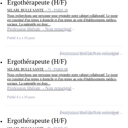
Ergothérapeute (H/F)
SELARL BULLE SANTE -
75 - PARIS 10
Nous recherchons une personne pour rejoindre notre cabinet collaboratif. Le poste
est constitué d'un temps à domicile et d'un temps au sein d'établissements médico-
sociaux. La patientèle est donc...
Profession libérale - Non renseigné
Publié il y a 10 jours
Ajouter cette offre à ma sélection
Profession libérale
Non renseigné
Ergothérapeute (H/F)
SELARL BULLE SANTE -
75 - PARIS 08
Nous recherchons une personne pour rejoindre notre cabinet collaboratif. Le poste
est constitué d'un temps à domicile et d'un temps au sein d'établissements médico-
sociaux. La patientèle est donc...
Profession libérale - Non renseigné
Publié il y a 10 jours
Ajouter cette offre à ma sélection
Profession libérale
Non renseigné
Ergothérapeute (H/F)