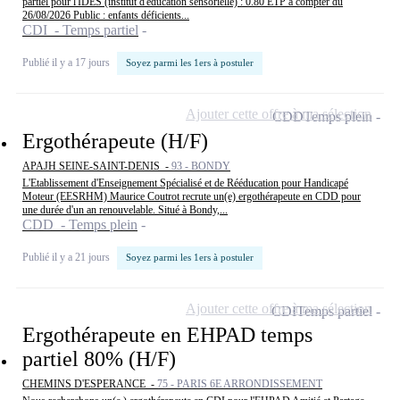
partiel pour l'IDES (institut d'éducation sensorielle) : 0.80 ETP à compter du
26/08/2026 Public : enfants déficients...
CDI - Temps partiel
Publié il y a 17 jours
Soyez parmi les 1ers à postuler
Ajouter cette offre à ma sélection
CDD
Temps plein
Ergothérapeute (H/F)
APAJH SEINE-SAINT-DENIS -
93 - BONDY
L'Etablissement d'Enseignement Spécialisé et de Rééducation pour Handicapé
Moteur (EESRHM) Maurice Coutrot recrute un(e) ergothérapeute en CDD pour
une durée d'un an renouvelable. Situé à Bondy,...
CDD - Temps plein
Publié il y a 21 jours
Soyez parmi les 1ers à postuler
Ajouter cette offre à ma sélection
CDI
Temps partiel
Ergothérapeute en EHPAD temps
partiel 80% (H/F)
CHEMINS D'ESPERANCE -
75 - PARIS 6E ARRONDISSEMENT