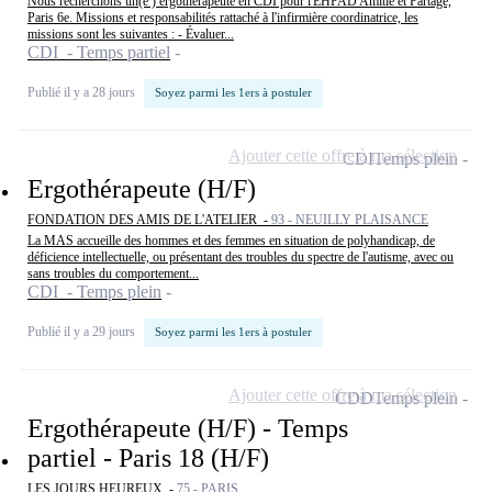
Nous recherchons un(e ) ergothérapeute en CDI pour l'EHPAD Amitié et Partage,
Paris 6e. Missions et responsabilités rattaché à l'infirmière coordinatrice, les
missions sont les suivantes : - Évaluer...
CDI - Temps partiel
Publié il y a 28 jours
Soyez parmi les 1ers à postuler
Ajouter cette offre à ma sélection
CDI
Temps plein
Ergothérapeute (H/F)
FONDATION DES AMIS DE L'ATELIER -
93 - NEUILLY PLAISANCE
La MAS accueille des hommes et des femmes en situation de polyhandicap, de
déficience intellectuelle, ou présentant des troubles du spectre de l'autisme, avec ou
sans troubles du comportement...
CDI - Temps plein
Publié il y a 29 jours
Soyez parmi les 1ers à postuler
Ajouter cette offre à ma sélection
CDD
Temps plein
Ergothérapeute (H/F) - Temps
partiel - Paris 18 (H/F)
LES JOURS HEUREUX -
75 - PARIS