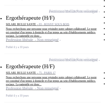
Ajouter cette offre à ma sélection
Profession libérale
Non renseigné
Ergothérapeute (H/F)
SELARL BULLE SANTE -
93 - ROSNY SOUS BOIS
Nous recherchons une personne pour rejoindre notre cabinet collaboratif. Le poste
est constitué d'un temps à domicile et d'un temps au sein d'établissements médico-
sociaux. La patientèle est donc...
Profession libérale - Non renseigné
Publié il y a 10 jours
Ajouter cette offre à ma sélection
Profession libérale
Non renseigné
Ergothérapeute (H/F)
SELARL BULLE SANTE -
75 - PARIS 17
Nous recherchons une personne pour rejoindre notre cabinet collaboratif. Le poste
est constitué d'un temps à domicile et d'un temps au sein d'établissements médico-
sociaux. La patientèle est donc...
Profession libérale - Non renseigné
Publié il y a 10 jours