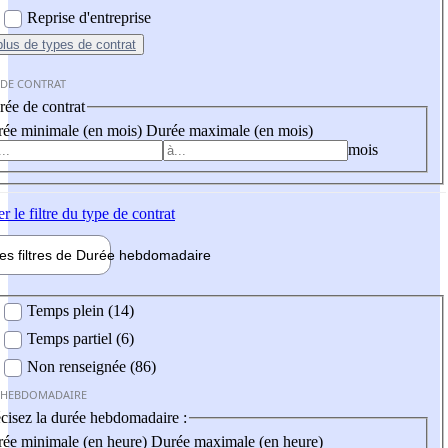
Reprise d'entreprise
plus
de types de contrat
 DE CONTRAT
ée de contrat
ée minimale (en mois)
Durée maximale (en mois)
mois
er
le filtre du type de contrat
les filtres de
Durée hebdo
madaire
 hebdomadaire
Temps plein (14)
Temps partiel (6)
Non renseignée (86)
 HEBDOMADAIRE
cisez la durée hebdomadaire :
ée minimale (en heure)
Durée maximale (en heure)