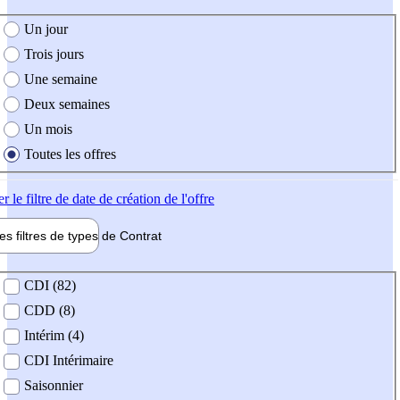
e création de l'offre
Un jour
Trois jours
Une semaine
Deux semaines
Un mois
Toutes les offres
er
le filtre de date de création de l'offre
les filtres de types de
Contrat
de contrat
CDI (82)
CDD (8)
Intérim (4)
CDI Intérimaire
Saisonnier