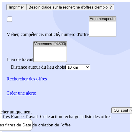
Imprimer
Besoin d'aide sur la recherche d'offres d'emploi ?
Métier, compétence, mot-clé, numéro d'offre
Lieu de travail
Distance autour du lieu choisi
Rechercher
des offres
Créer une alerte
Qui sont n
icher uniquement
 offres France Travail
Cette action recharge la liste des offres
les filtres de
Date de création
de l'offre