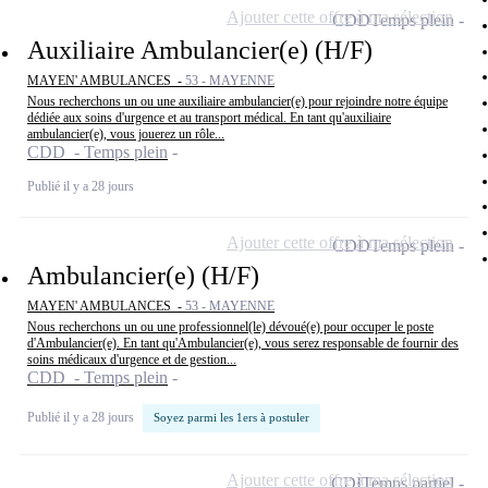
Ajouter cette offre à ma sélection
CDD
Temps plein
Auxiliaire Ambulancier(e) (H/F)
MAYEN' AMBULANCES -
53 - MAYENNE
Nous recherchons un ou une auxiliaire ambulancier(e) pour rejoindre notre équipe
dédiée aux soins d'urgence et au transport médical. En tant qu'auxiliaire
ambulancier(e), vous jouerez un rôle...
CDD - Temps plein
Publié il y a 28 jours
Ajouter cette offre à ma sélection
CDD
Temps plein
Ambulancier(e) (H/F)
MAYEN' AMBULANCES -
53 - MAYENNE
Nous recherchons un ou une professionnel(le) dévoué(e) pour occuper le poste
d'Ambulancier(e). En tant qu'Ambulancier(e), vous serez responsable de fournir des
soins médicaux d'urgence et de gestion...
CDD - Temps plein
Publié il y a 28 jours
Soyez parmi les 1ers à postuler
Ajouter cette offre à ma sélection
CDI
Temps partiel