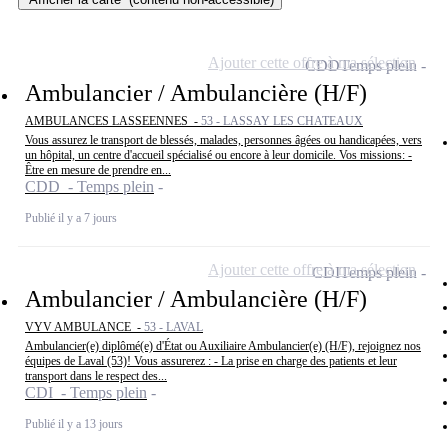
Ajouter cette offre à ma sélection
CDD
Temps plein
Ambulancier / Ambulancière (H/F)
AMBULANCES LASSEENNES -
53 - LASSAY LES CHATEAUX
Vous assurez le transport de blessés, malades, personnes âgées ou handicapées, vers
un hôpital, un centre d'accueil spécialisé ou encore à leur domicile. Vos missions: -
Être en mesure de prendre en...
CDD - Temps plein
Publié il y a 7 jours
Ajouter cette offre à ma sélection
CDI
Temps plein
Ambulancier / Ambulancière (H/F)
VYV AMBULANCE -
53 - LAVAL
Ambulancier(e) diplômé(e) d'État ou Auxiliaire Ambulancier(e) (H/F), rejoignez nos
équipes de Laval (53)! Vous assurerez : - La prise en charge des patients et leur
transport dans le respect des...
CDI - Temps plein
Publié il y a 13 jours