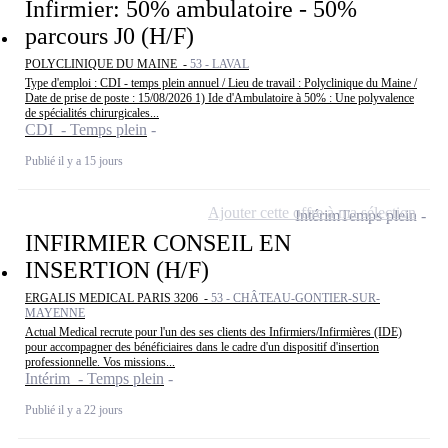
Infirmier: 50% ambulatoire - 50%
parcours J0 (H/F)
POLYCLINIQUE DU MAINE -
53 - LAVAL
Type d'emploi : CDI - temps plein annuel / Lieu de travail : Polyclinique du Maine /
Date de prise de poste : 15/08/2026 1) Ide d'Ambulatoire à 50% : Une polyvalence
de spécialités chirurgicales...
CDI - Temps plein
Publié il y a 15 jours
Ajouter cette offre à ma sélection
Intérim
Temps plein
INFIRMIER CONSEIL EN
INSERTION (H/F)
ERGALIS MEDICAL PARIS 3206 -
53 - CHÂTEAU-GONTIER-SUR-
MAYENNE
Actual Medical recrute pour l'un des ses clients des Infirmiers/Infirmières (IDE)
pour accompagner des bénéficiaires dans le cadre d'un dispositif d'insertion
professionnelle. Vos missions...
Intérim - Temps plein
Publié il y a 22 jours