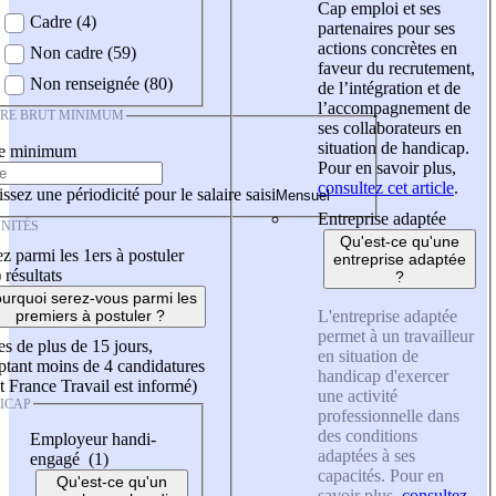
Cap emploi et ses
Cadre (4)
partenaires pour ses
actions concrètes en
Non cadre (59)
faveur du recrutement,
Non renseignée (80)
de l’intégration et de
l’accompagnement de
IRE BRUT MINIMUM
ses collaborateurs en
situation de handicap.
re minimum
Pour en savoir plus,
consultez cet article
.
ssez une périodicité pour le salaire saisi
Entreprise adaptée
NITÉS
Qu'est-ce qu'une
z parmi les 1ers à postuler
entreprise adaptée
)
résultats
?
urquoi serez-vous parmi les
L'entreprise adaptée
premiers à postuler ?
permet à un travailleur
es de plus de 15 jours,
en situation de
tant moins de 4 candidatures
handicap d'exercer
t France Travail est informé)
une activité
ICAP
professionnelle dans
des conditions
Employeur handi-
adaptées à ses
engagé (1)
capacités. Pour en
Qu'est-ce qu'un
savoir plus,
consultez