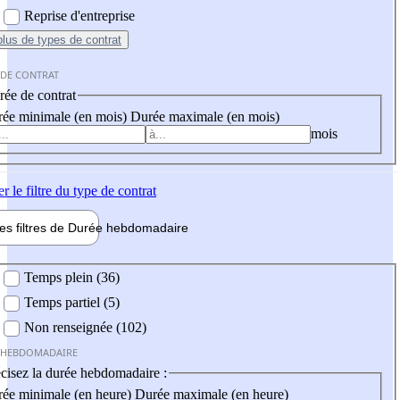
Reprise d'entreprise
plus
de types de contrat
 DE CONTRAT
ée de contrat
ée minimale (en mois)
Durée maximale (en mois)
mois
er
le filtre du type de contrat
les filtres de
Durée hebdo
madaire
 hebdomadaire
Temps plein (36)
Temps partiel (5)
Non renseignée (102)
 HEBDOMADAIRE
cisez la durée hebdomadaire :
ée minimale (en heure)
Durée maximale (en heure)