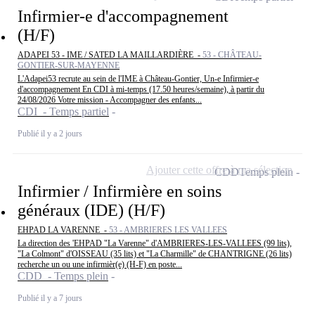
Infirmier-e d'accompagnement
(H/F)
ADAPEI 53 - IME / SATED LA MAILLARDIÈRE -
53 - CHÂTEAU-
GONTIER-SUR-MAYENNE
L'Adapei53 recrute au sein de l'IME à Château-Gontier, Un-e Infirmier-e
d'accompagnement En CDI à mi-temps (17.50 heures/semaine), à partir du
24/08/2026 Votre mission - Accompagner des enfants...
CDI - Temps partiel
Publié il y a 2 jours
Ajouter cette offre à ma sélection
CDD
Temps plein
Infirmier / Infirmière en soins
généraux (IDE) (H/F)
EHPAD LA VARENNE -
53 - AMBRIERES LES VALLEES
La direction des 'EHPAD "La Varenne" d'AMBRIERES-LES-VALLEES (99 lits),
"La Colmont" d'OISSEAU (35 lits) et "La Charmille" de CHANTRIGNE (26 lits)
recherche un ou une infirmièr(e) (H-F) en poste...
CDD - Temps plein
Publié il y a 7 jours