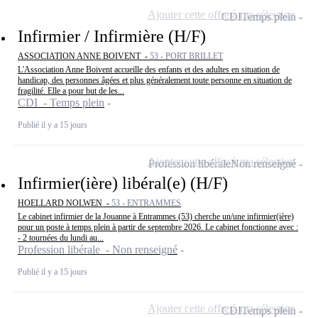
Ajouter cette offre à ma sélection
CDI
Temps plein
Infirmier / Infirmière (H/F)
ASSOCIATION ANNE BOIVENT -
53 - PORT BRILLET
L'Association Anne Boivent accueille des enfants et des adultes en situation de
handicap, des personnes âgées et plus généralement toute personne en situation de
fragilité. Elle a pour but de les...
CDI - Temps plein
Publié il y a 15 jours
Ajouter cette offre à ma sélection
Profession libérale
Non renseigné
Infirmier(ière) libéral(e) (H/F)
HOELLARD NOLWEN -
53 - ENTRAMMES
Le cabinet infirmier de la Jouanne à Entrammes (53) cherche un/une infirmier(ière)
pour un poste à temps plein à partir de septembre 2026. Le cabinet fonctionne avec :
- 2 tournées du lundi au...
Profession libérale - Non renseigné
Publié il y a 15 jours
Ajouter cette offre à ma sélection
CDI
Temps plein