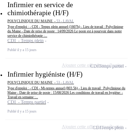
Infirmier en service de
chimiothérapie (H/F)
POLYCLINIQUE DU MAINE -
53 - LAVAL
Type d'emploi : - CDI - Temps plein annuel (1607h) - Lieu de travail : Polyclinique
du Maine - Date de prise de poste : 14/09/2026 Le poste est à pourvoir dans notre
service de chimiothérapie :...
CDI - Temps plein
Publié il y a 15 jours
Ajouter cette offre à ma sélection
CDI
Temps partiel
Infirmier hygiéniste (H/F)
POLYCLINIQUE DU MAINE -
53 - LAVAL
Type d'emploi : - CDI - Mi-temps annuel (803.5h) - Lieu de travail : Polyclinique du
Maine - Date de prise de poste : 15/08/2026 Les conditions de travail en hygiène: -
Travail en semaine :...
CDI - Temps partiel
Publié il y a 15 jours
Ajouter cette offre à ma sélection
CDI
Temps plein