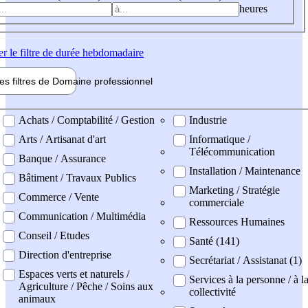
heures
er
le filtre de durée hebdomadaire
les filtres de
Domaine pro
fessionnel
ne professionel
Achats / Comptabilité / Gestion
Industrie
Arts / Artisanat d'art
Informatique /
Télécommunication
Banque / Assurance
Installation / Maintenance
Bâtiment / Travaux Publics
Marketing / Stratégie
Commerce / Vente
commerciale
Communication / Multimédia
Ressources Humaines
Conseil / Etudes
Santé (141)
Direction d'entreprise
Secrétariat / Assistanat (1)
Espaces verts et naturels /
Services à la personne / à l
Agriculture / Pêche / Soins aux
collectivité
animaux