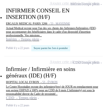
Ajouter cette offre à ma sélection
Intérim
Temps plein
INFIRMIER CONSEIL EN
INSERTION (H/F)
ERGALIS MEDICAL PARIS 3206 -
53 - MAYENNE
Actual Medical recrute pour l'un des ses clients des Infirmiers/Infirmières (IDE)
pour accompagner des bénéficiaires dans le cadre d'un dispositif d'insertion
professionnelle. Vos missions...
Intérim - Temps plein
Publié il y a 22 jours
Soyez parmi les 1ers à postuler
Ajouter cette offre à ma sélection
CDD
Temps plein
Infirmier / Infirmière en soins
généraux (IDE) (H/F)
HOPITAL LOCAL EVRON -
53 - ÉVRON
Le Centre Hospitalier recrute des infirmiers(ères) de JOUR en remplacement pour
son secteur EHPAD à 100% pour un CDD de 6 mois L'infirmier(e) est sous la
responsabilité directe du Cadre de proximité...
CDD - Temps plein
Publié il y a 22 jours