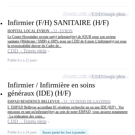
Ajouter cette offre à ma sélection
CDD
Temps plein
Infirmier (F/H) SANITAIRE (H/F)
HOPITAL LOCAL EVRON -
53 - EVRON
Le Centre Hospitalier recrute un(e) infirmier(ère) de JOUR pour son secteur
sanitaire (Médecine / SMR) à 100% pour un CDD de 6 mois L'infirmier(e) est sous
la responsabilité directe du Cadre de...
CDD - Temps plein
Publié il y a 22 jours
Ajouter cette offre à ma sélection
CDD
Temps plein
Infirmier / Infirmière en soins
généraux (IDE) (H/F)
EHPAD RESIDENCE BELLEVUE -
53 - ST DENIS DE GASTINES
L' EHPAD Bellevue accueillant 81 résidents recherche un ou une IDE (H/F) . Vos
missions en tant qu'infirmier(ère) au sein de notre EHPAD, vous assurez notamment
: La réalisation des soins...
CDD - Temps plein
Publié il y a 24 jours
Soyez parmi les 1ers à postuler