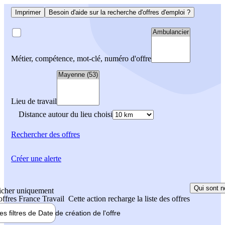
Imprimer
Besoin d'aide sur la recherche d'offres d'emploi ?
Métier, compétence, mot-clé, numéro d'offre
Lieu de travail
Distance autour du lieu choisi
Rechercher
des offres
Créer une alerte
Qui sont n
icher uniquement
 offres France Travail
Cette action recharge la liste des offres
les filtres de
Date de création
de l'offre