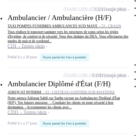
Ajouter cette offre à ma sélection
CDI
Temps plein
Ambulancier / Ambulancière (H/F)
TAXI POMPES FUNEBRES AMBULANCES SUD MAYE -
53 - CRAON
Vous réalisez le transport sanitaire vers les structures de soins selon les règles
d'hygiène, de confort et de sécurité. Vous êtes titulaire du DEA. Vous effectuerez des
gardes de nuit et de weekend...
CDI - Temps plein
Publié il y a 20 jours
Soyez parmi les 1ers à postuler
Ajouter cette offre à ma sélection
CDD
Temps plein
Ambulancier Diplômé d'État (F/H)
ADEQUAT INTERIM -
53 - CHÂTEAU-GONTIER-SUR-MAYENNE
Notre agence Adéquat Sablé sur Sarthe recrute un Ambulancier Diplômé d'État
(H/F). Vos futures missions : - Conduire les clients en toute sécurité à leur
destination. - Accompagner les clients avec...
CDD - Temps plein
Publié il y a 27 jours
Soyez parmi les 1ers à postuler