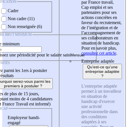
IFICATION
par France travail,
Cap emploi et ses
Cadre
partenaires pour ses
actions concrètes en
Non cadre (11)
faveur du recrutement,
Non renseignée (6)
de l’intégration et de
l’accompagnement de
IRE BRUT MINIMUM
ses collaborateurs en
situation de handicap.
re minimum
Pour en savoir plus,
consultez cet article
.
ssez une périodicité pour le salaire saisi
Entreprise adaptée
NITÉS
Qu'est-ce qu'une
z parmi les 1ers à postuler
entreprise adaptée
résultats
?
urquoi serez-vous parmi les
L'entreprise adaptée
premiers à postuler ?
permet à un travailleur
es de plus de 15 jours,
en situation de
tant moins de 4 candidatures
handicap d'exercer
t France Travail est informé)
une activité
ICAP
professionnelle dans
des conditions
Employeur handi-
adaptées à ses
engagé
capacités. Pour en