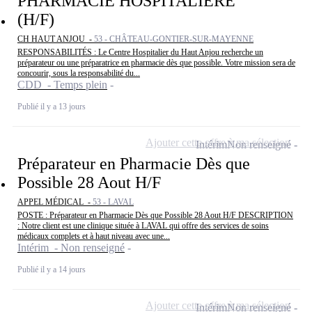
PHARMACIE HOSPITALIERE
(H/F)
CH HAUT ANJOU -
53 - CHÂTEAU-GONTIER-SUR-MAYENNE
RESPONSABILITÉS : Le Centre Hospitalier du Haut Anjou recherche un
préparateur ou une préparatrice en pharmacie dès que possible. Votre mission sera de
concourir, sous la responsabilité du...
CDD - Temps plein
Publié il y a 13 jours
Ajouter cette offre à ma sélection
Intérim
Non renseigné
Préparateur en Pharmacie Dès que
Possible 28 Aout H/F
APPEL MÉDICAL -
53 - LAVAL
POSTE : Préparateur en Pharmacie Dès que Possible 28 Aout H/F DESCRIPTION
: Notre client est une clinique située à LAVAL qui offre des services de soins
médicaux complets et à haut niveau avec une...
Intérim - Non renseigné
Publié il y a 14 jours
Ajouter cette offre à ma sélection
Intérim
Non renseigné