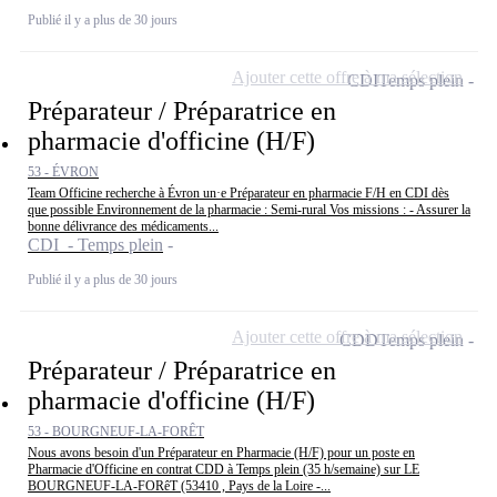
Publié il y a plus de 30 jours
Ajouter cette offre à ma sélection
CDI
Temps plein
Préparateur / Préparatrice en
pharmacie d'officine (H/F)
53 - ÉVRON
Team Officine recherche à Évron un·e Préparateur en pharmacie F/H en CDI dès
que possible Environnement de la pharmacie : Semi-rural Vos missions : - Assurer la
bonne délivrance des médicaments...
CDI - Temps plein
Publié il y a plus de 30 jours
Ajouter cette offre à ma sélection
CDD
Temps plein
Préparateur / Préparatrice en
pharmacie d'officine (H/F)
53 - BOURGNEUF-LA-FORÊT
Nous avons besoin d'un Préparateur en Pharmacie (H/F) pour un poste en
Pharmacie d'Officine en contrat CDD à Temps plein (35 h/semaine) sur LE
BOURGNEUF-LA-FORêT (53410 , Pays de la Loire -...