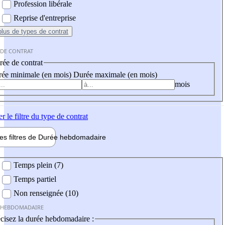
Profession libérale
Reprise d'entreprise
plus
de types de contrat
 DE CONTRAT
ée de contrat
ée minimale (en mois)
Durée maximale (en mois)
mois
er
le filtre du type de contrat
les filtres de
Durée hebdo
madaire
 hebdomadaire
Temps plein (7)
Temps partiel
Non renseignée (10)
 HEBDOMADAIRE
cisez la durée hebdomadaire :