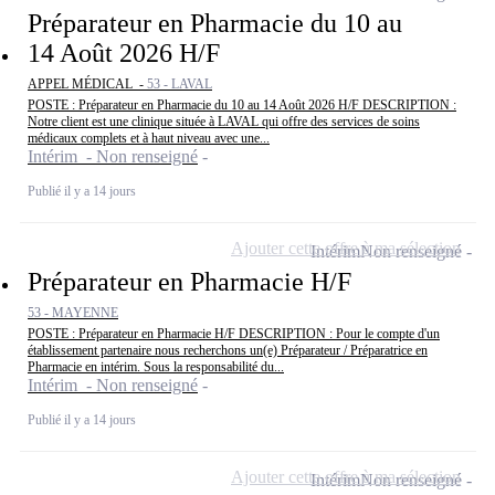
Préparateur en Pharmacie du 10 au
14 Août 2026 H/F
APPEL MÉDICAL -
53 - LAVAL
POSTE : Préparateur en Pharmacie du 10 au 14 Août 2026 H/F DESCRIPTION :
Notre client est une clinique située à LAVAL qui offre des services de soins
médicaux complets et à haut niveau avec une...
Intérim - Non renseigné
Publié il y a 14 jours
Ajouter cette offre à ma sélection
Intérim
Non renseigné
Préparateur en Pharmacie H/F
53 - MAYENNE
POSTE : Préparateur en Pharmacie H/F DESCRIPTION : Pour le compte d'un
établissement partenaire nous recherchons un(e) Préparateur / Préparatrice en
Pharmacie en intérim. Sous la responsabilité du...
Intérim - Non renseigné
Publié il y a 14 jours
Ajouter cette offre à ma sélection
Intérim
Non renseigné