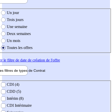
e création de l'offre
Un jour
Trois jours
Une semaine
Deux semaines
Un mois
Toutes les offres
er
le filtre de date de création de l'offre
les filtres de types de
Contrat
de contrat
CDI (4)
CDD (5)
Intérim (8)
CDI Intérimaire