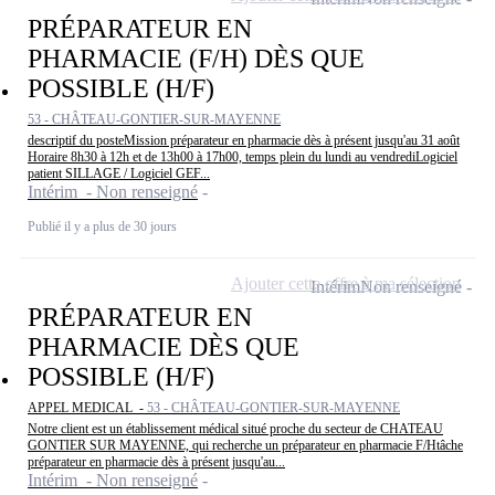
PRÉPARATEUR EN
PHARMACIE (F/H) DÈS QUE
POSSIBLE (H/F)
53 - CHÂTEAU-GONTIER-SUR-MAYENNE
descriptif du posteMission préparateur en pharmacie dès à présent jusqu'au 31 août
Horaire 8h30 à 12h et de 13h00 à 17h00, temps plein du lundi au vendrediLogiciel
patient SILLAGE / Logiciel GEF...
Intérim - Non renseigné
Publié il y a plus de 30 jours
Ajouter cette offre à ma sélection
Intérim
Non renseigné
PRÉPARATEUR EN
PHARMACIE DÈS QUE
POSSIBLE (H/F)
APPEL MEDICAL -
53 - CHÂTEAU-GONTIER-SUR-MAYENNE
Notre client est un établissement médical situé proche du secteur de CHATEAU
GONTIER SUR MAYENNE, qui recherche un préparateur en pharmacie F/Htâche
préparateur en pharmacie dès à présent jusqu'au...
Intérim - Non renseigné