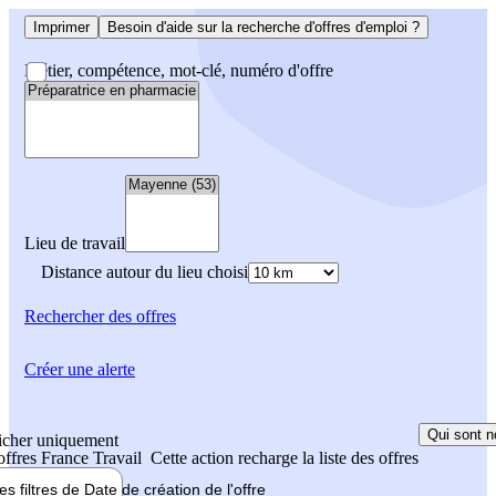
Imprimer
Besoin d'aide sur la recherche d'offres d'emploi ?
Métier, compétence, mot-clé, numéro d'offre
Lieu de travail
Distance autour du lieu choisi
Rechercher
des offres
Créer une alerte
Qui sont n
icher uniquement
 offres France Travail
Cette action recharge la liste des offres
les filtres de
Date de création
de l'offre