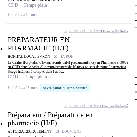
Pharmacie: - Du lundi au vendredi - 5...
CDD - Temps plein
Publié il y a 16 jours
Ajouter cette offre à ma sélection
CDD
Temps plein
PREPARATEUR EN
PHARMACIE (H/F)
HOPITAL LOCAL EVRON -
53 - ÉVRON
Le Centre Hospitalier d'Evron recrute un(e) préparateur(trice) en Pharmacie à 100%
en CDD dans le cadre d'un remplacement de 10 mois au sein de notre Pharmacie à
Usage Intérieur à compter du 31 août...
CDD - Temps plein
Publié il y a 23 jours
Soyez parmi les 1ers à postuler
Ajouter cette offre à ma sélection
CDI
Non renseigné
Préparateur / Préparatrice en
pharmacie (H/F)
ASTORIA RECRUTEMENT -
53 - LOUVIGNÉ