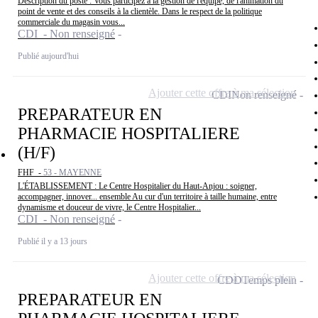
Description du poste : Vous participez à la gestion de l'équipe, de l'animation du
point de vente et des conseils à la clientèle. Dans le respect de la politique
commerciale du magasin vous...
CDI - Non renseigné
Publié aujourd'hui
Ajouter cette offre à ma sélection
CDI
Non renseigné
PREPARATEUR EN
PHARMACIE HOSPITALIERE
(H/F)
FHF -
53 - MAYENNE
L'ÉTABLISSEMENT : Le Centre Hospitalier du Haut-Anjou : soigner,
accompagner, innover... ensemble Au cur d'un territoire à taille humaine, entre
dynamisme et douceur de vivre, le Centre Hospitalier...
CDI - Non renseigné
Publié il y a 13 jours
Ajouter cette offre à ma sélection
CDD
Temps plein
PREPARATEUR EN