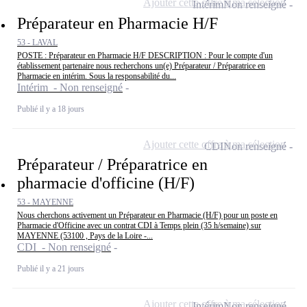
Ajouter cette offre à ma sélection
Intérim
Non renseigné
Préparateur en Pharmacie H/F
53 - LAVAL
POSTE : Préparateur en Pharmacie H/F DESCRIPTION : Pour le compte d'un
établissement partenaire nous recherchons un(e) Préparateur / Préparatrice en
Pharmacie en intérim. Sous la responsabilité du...
Intérim - Non renseigné
Publié il y a 18 jours
Ajouter cette offre à ma sélection
CDI
Non renseigné
Préparateur / Préparatrice en
pharmacie d'officine (H/F)
53 - MAYENNE
Nous cherchons activement un Préparateur en Pharmacie (H/F) pour un poste en
Pharmacie d'Officine avec un contrat CDI à Temps plein (35 h/semaine) sur
MAYENNE (53100 , Pays de la Loire -...
CDI - Non renseigné
Publié il y a 21 jours
Ajouter cette offre à ma sélection
Intérim
Non renseigné