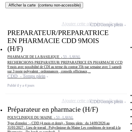
Afficher la carte
(contenu non-accessible)
Ajouter cette offre à ma sélection
CDD
Temps plein
PREPARATEUR/PREPARATRICE
EN PHARMACIE CDD 9MOIS
(H/F)
PHARMACIE DE LA BASILIQUE -
53 - LAVAL
RECHERCHONS PREPARATEUR/ PREPARATRICE EN PHARMACIE CCD
9 mois avec possibilité de CDI au terme du contrat 35h par semaine avec 1 samedi
sur 3 poste polyvalent : ordonnances , conseils officinaux,...
CDD - Temps plein
Publié il y a 4 jours
Ajouter cette offre à ma sélection
CDD
Temps plein
Préparateur en pharmacie (H/F)
POLYCLINIQUE DU MAINE -
53 - LAVAL
Type d'emploi : - CDD (4 mois et demi) - Temps plein : du 14/09/2026 au
31/01/2027 - Lieu de travail : Polyclinique du Maine Les conditions de travail à la