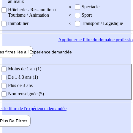
animaux
Spectacle
Hôtellerie - Restauration /
Tourisme / Animation
Sport
Immobilier
Transport / Logistique
Appliquer
le filtre du domaine professi
es filtres liés à l'
Expérience
demandée
ience demandée
Moins de 1 an (1)
De 1 à 3 ans (1)
Plus de 3 ans
Non renseignée (5)
er
le filtre de l'expérience demandée
Plus De
Filtres