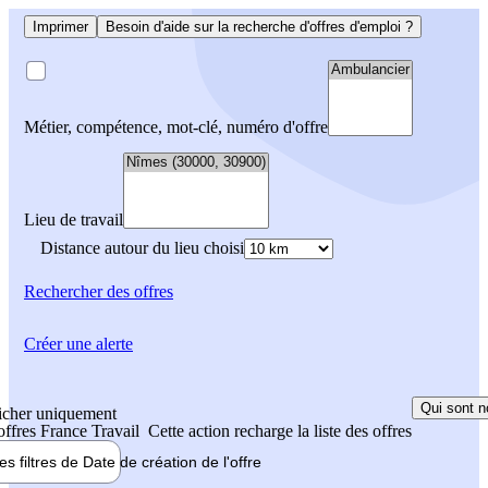
Imprimer
Besoin d'aide sur la recherche d'offres d'emploi ?
Métier, compétence, mot-clé, numéro d'offre
Lieu de travail
Distance autour du lieu choisi
Rechercher
des offres
Créer une alerte
Qui sont n
icher uniquement
 offres France Travail
Cette action recharge la liste des offres
les filtres de
Date de création
de l'offre