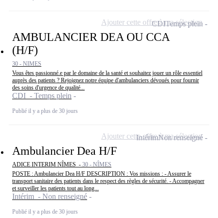
Ajouter cette offre à ma sélection
CDI
Temps plein
AMBULANCIER DEA OU CCA
(H/F)
30 - NIMES
Vous êtes passionné.e par le domaine de la santé et souhaitez jouer un rôle essentiel
auprès des patients ? Rejoignez notre équipe d'ambulanciers dévoués pour fournir
des soins d'urgence de qualité...
CDI - Temps plein
Publié il y a plus de 30 jours
Ajouter cette offre à ma sélection
Intérim
Non renseigné
Ambulancier Dea H/F
ADICE INTERIM NÎMES -
30 - NÎMES
POSTE : Ambulancier Dea H/F DESCRIPTION : Vos missions : - Assurer le
transport sanitaire des patients dans le respect des règles de sécurité. - Accompagner
et surveiller les patients tout au long...
Intérim - Non renseigné
Publié il y a plus de 30 jours