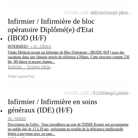
Ajouter cette offre à ma sélection
Intérim
Temps plein
Infirmier / Infirmière de bloc
opératoire Diplômé(e) d'Etat
(IBOD (H/F)
INTERMED+ -
30 - NÎMES
Vitalis Médical recrute un Infirmier de Bloc Opératoire - IBODE (H/F) pour des
vacations dans une clinique privée de référence à Nîmes. Cette structure compte 250
lits, 80 places et assure chaque...
Intérim - Temps plein
Publié aujourd'hui
Ajouter cette offre à ma sélection
CDI
Temps partiel
Infirmier / Infirmière en soins
généraux (IDE) (H/F)
30 - NIMES
Description de l'offre : Vous travaillerez au sein de l'DIME Kruger qui accompagne
un public âgé de 12 à 20 ans, présentant un trouble de la déficience intellectuelle
légère à moyenne avec ou sans...