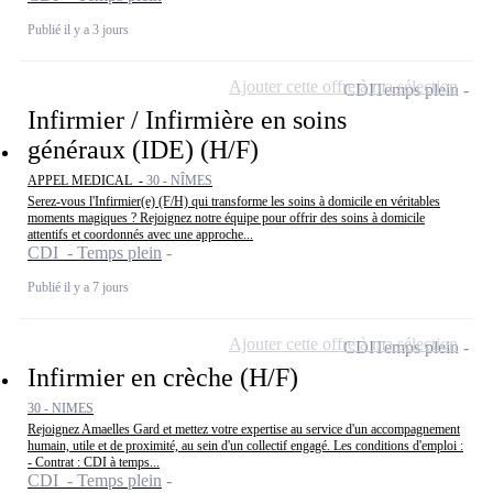
Publié il y a 3 jours
Ajouter cette offre à ma sélection
CDI
Temps plein
Infirmier / Infirmière en soins
généraux (IDE) (H/F)
APPEL MEDICAL -
30 - NÎMES
Serez-vous l'Infirmier(e) (F/H) qui transforme les soins à domicile en véritables
moments magiques ? Rejoignez notre équipe pour offrir des soins à domicile
attentifs et coordonnés avec une approche...
CDI - Temps plein
Publié il y a 7 jours
Ajouter cette offre à ma sélection
CDI
Temps plein
Infirmier en crèche (H/F)
30 - NIMES
Rejoignez Amaelles Gard et mettez votre expertise au service d'un accompagnement
humain, utile et de proximité, au sein d'un collectif engagé. Les conditions d'emploi :
- Contrat : CDI à temps...
CDI - Temps plein