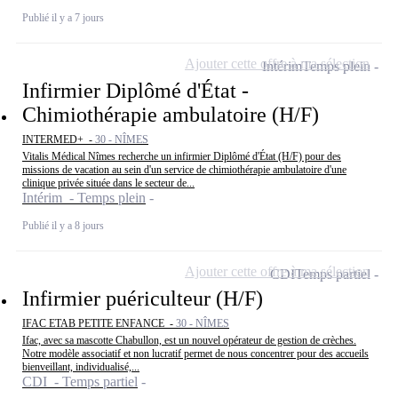
Publié il y a 7 jours
Ajouter cette offre à ma sélection
Intérim
Temps plein
Infirmier Diplômé d'État -
Chimiothérapie ambulatoire (H/F)
INTERMED+ -
30 - NÎMES
Vitalis Médical Nîmes recherche un infirmier Diplômé d'État (H/F) pour des
missions de vacation au sein d'un service de chimiothérapie ambulatoire d'une
clinique privée située dans le secteur de...
Intérim - Temps plein
Publié il y a 8 jours
Ajouter cette offre à ma sélection
CDI
Temps partiel
Infirmier puériculteur (H/F)
IFAC ETAB PETITE ENFANCE -
30 - NÎMES
Ifac, avec sa mascotte Chabullon, est un nouvel opérateur de gestion de crèches.
Notre modèle associatif et non lucratif permet de nous concentrer pour des accueils
bienveillant, individualisé,...
CDI - Temps partiel