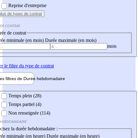
Reprise d'entreprise
plus
de types de contrat
 DE CONTRAT
ée de contrat
ée minimale (en mois)
Durée maximale (en mois)
mois
er
le filtre du type de contrat
les filtres de
Durée hebdo
madaire
 hebdomadaire
Temps plein (28)
Temps partiel (4)
Non renseignée (114)
 HEBDOMADAIRE
cisez la durée hebdomadaire :
ée minimale (en heure)
Durée maximale (en heure)