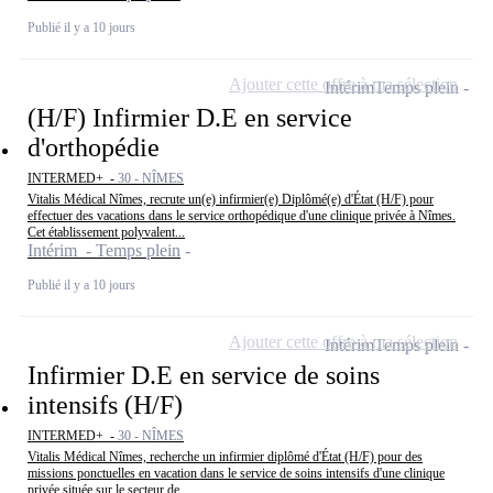
Publié il y a 10 jours
Ajouter cette offre à ma sélection
Intérim
Temps plein
(H/F) Infirmier D.E en service
d'orthopédie
INTERMED+ -
30 - NÎMES
Vitalis Médical Nîmes, recrute un(e) infirmier(e) Diplômé(e) d'État (H/F) pour
effectuer des vacations dans le service orthopédique d'une clinique privée à Nîmes.
Cet établissement polyvalent...
Intérim - Temps plein
Publié il y a 10 jours
Ajouter cette offre à ma sélection
Intérim
Temps plein
Infirmier D.E en service de soins
intensifs (H/F)
INTERMED+ -
30 - NÎMES
Vitalis Médical Nîmes, recherche un infirmier diplômé d'État (H/F) pour des
missions ponctuelles en vacation dans le service de soins intensifs d'une clinique
privée située sur le secteur de...