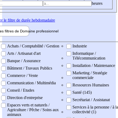
heures
er
le filtre de durée hebdomadaire
les filtres de
Domaine pro
fessionnel
ne professionel
Achats / Comptabilité / Gestion
Industrie
Arts / Artisanat d'art
Informatique /
Télécommunication
Banque / Assurance
Installation / Maintenance
Bâtiment / Travaux Publics
Marketing / Stratégie
Commerce / Vente
commerciale
Communication / Multimédia
Ressources Humaines
Conseil / Etudes
Santé (145)
Direction d'entreprise
Secrétariat / Assistanat
Espaces verts et naturels /
Services à la personne / à l
Agriculture / Pêche / Soins aux
collectivité (1)
animaux