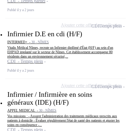
CDI - Temps partiel
Publié il y a 2 jours
Ajouter cette offre à ma sélection
CDI
Temps plein
Infirmier D.E en cdi (H/F)
INTERMED+ -
30 - NÎMES
Vitalis Médical Nîmes, recrute un Infirmier diplômé d'État (H/F) au sein d'un
EHPAD implanté sur le secteur de Nîmes. Cet établissement accompagne 80
résidents dans un environnement sécurisé,...
CDI - Temps plein
Publié il y a 2 jours
Ajouter cette offre à ma sélection
CDI
Temps plein
Infirmier / Infirmière en soins
généraux (IDE) (H/F)
APPEL MEDICAL -
30 - NÎMES
Vos missions : - Assurer l'administration des traitements médicaux prescrits aux
patients à domicile - Évaluer régulièrement l'état de santé des patients et ajuster les
soins en conséquence -...
CDI - Temps plein