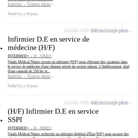
Intérim - Temps plein
Publié il y a 10 jours
Ajouter cette offre à ma sélection
Intérim
Temps plein
Infirmier D.E en service de
médecine (H/F)
INTERMED+ -
30 - NÎMES
Vitalis Médical Nîmes recrute un infirmier (H/F) pour effectuer des vacations dans
le service de médecine d'une clinique privée du secteur nîmois. L'établissement, doté
d'une capacité de 250 lits et...
Intérim - Temps plein
Publié il y a 10 jours
Ajouter cette offre à ma sélection
Intérim
Temps plein
(H/F) Infirmier D.E en service
SSPI
INTERMED+ -
30 - NÎMES
Vitalis Médical Nîmes recherche un infirmier diplômé d'État (H/F) pour assurer des