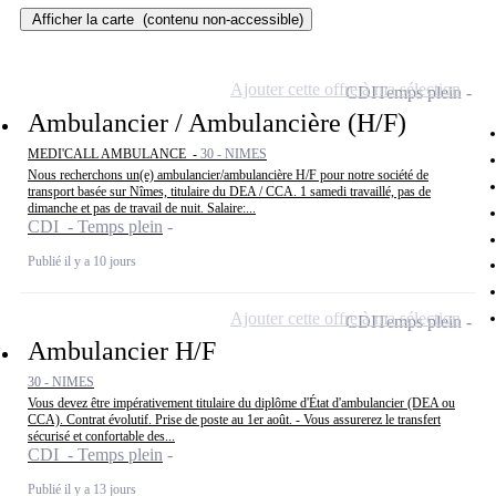
Afficher la carte
(contenu non-accessible)
Ajouter cette offre à ma sélection
CDI
Temps plein
Ambulancier / Ambulancière (H/F)
MEDI'CALL AMBULANCE -
30 - NIMES
Nous recherchons un(e) ambulancier/ambulancière H/F pour notre société de
transport basée sur Nîmes, titulaire du DEA / CCA. 1 samedi travaillé, pas de
dimanche et pas de travail de nuit. Salaire:...
CDI - Temps plein
Publié il y a 10 jours
Ajouter cette offre à ma sélection
CDI
Temps plein
Ambulancier H/F
30 - NIMES
Vous devez être impérativement titulaire du diplôme d'État d'ambulancier (DEA ou
CCA). Contrat évolutif. Prise de poste au 1er août. - Vous assurerez le transfert
sécurisé et confortable des...
CDI - Temps plein
Publié il y a 13 jours