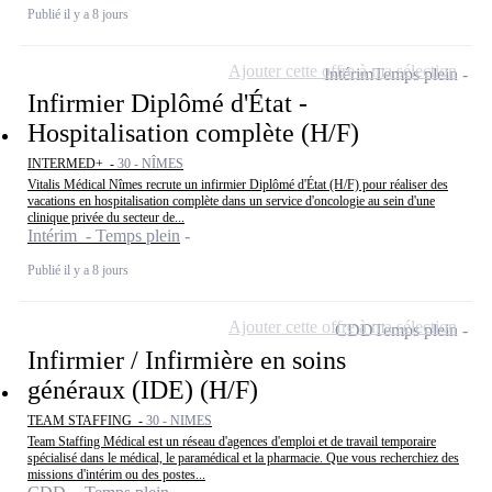
Publié il y a 8 jours
Ajouter cette offre à ma sélection
Intérim
Temps plein
Infirmier Diplômé d'État -
Hospitalisation complète (H/F)
INTERMED+ -
30 - NÎMES
Vitalis Médical Nîmes recrute un infirmier Diplômé d'État (H/F) pour réaliser des
vacations en hospitalisation complète dans un service d'oncologie au sein d'une
clinique privée du secteur de...
Intérim - Temps plein
Publié il y a 8 jours
Ajouter cette offre à ma sélection
CDD
Temps plein
Infirmier / Infirmière en soins
généraux (IDE) (H/F)
TEAM STAFFING -
30 - NIMES
Team Staffing Médical est un réseau d'agences d'emploi et de travail temporaire
spécialisé dans le médical, le paramédical et la pharmacie. Que vous recherchiez des
missions d'intérim ou des postes...