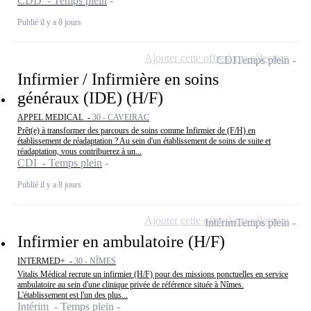
CDD - Temps plein
Publié il y a 8 jours
Ajouter cette offre à ma sélection
CDI
Temps plein
Infirmier / Infirmière en soins
généraux (IDE) (H/F)
APPEL MEDICAL -
30 - CAVEIRAC
Prêt(e) à transformer des parcours de soins comme Infirmier de (F/H) en
établissement de réadaptation ? Au sein d'un établissement de soins de suite et
réadaptation, vous contribuerez à un...
CDI - Temps plein
Publié il y a 8 jours
Ajouter cette offre à ma sélection
Intérim
Temps plein
Infirmier en ambulatoire (H/F)
INTERMED+ -
30 - NÎMES
Vitalis Médical recrute un infirmier (H/F) pour des missions ponctuelles en service
ambulatoire au sein d'une clinique privée de référence située à Nîmes.
L'établissement est l'un des plus...
Intérim - Temps plein