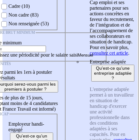
Cap emploi et ses
Cadre (10)
partenaires pour ses
actions concrètes en
Non cadre (83)
faveur du recrutement,
Non renseignée (53)
de l’intégration et de
l’accompagnement de
IRE BRUT MINIMUM
ses collaborateurs en
situation de handicap.
re minimum
Pour en savoir plus,
consultez cet article
.
ssez une périodicité pour le salaire saisi
Entreprise adaptée
NITÉS
Qu'est-ce qu'une
z parmi les 1ers à postuler
entreprise adaptée
résultats
?
urquoi serez-vous parmi les
L'entreprise adaptée
premiers à postuler ?
permet à un travailleur
es de plus de 15 jours,
en situation de
tant moins de 4 candidatures
handicap d'exercer
t France Travail est informé)
une activité
ICAP
professionnelle dans
des conditions
Employeur handi-
adaptées à ses
engagé
capacités. Pour en
Qu'est-ce qu'un
savoir plus,
consultez