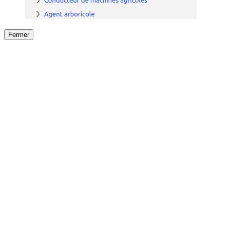
Fermer
Fermer
le détail de l'offre
/
Offre
sur
Offre précéden