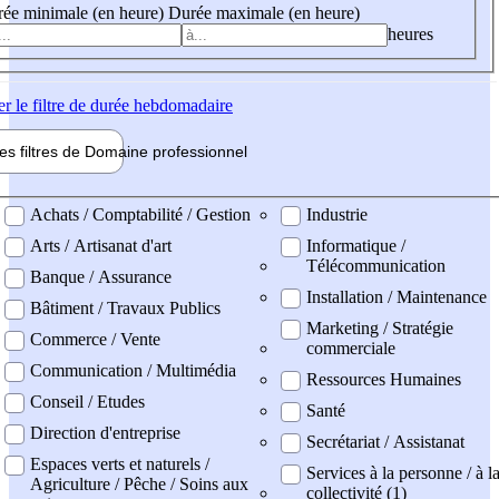
ée minimale (en heure)
Durée maximale (en heure)
heures
er
le filtre de durée hebdomadaire
les filtres de
Domaine pro
fessionnel
ne professionel
Achats / Comptabilité / Gestion
Industrie
Arts / Artisanat d'art
Informatique /
Télécommunication
Banque / Assurance
Installation / Maintenance
Bâtiment / Travaux Publics
Marketing / Stratégie
Commerce / Vente
commerciale
Communication / Multimédia
Ressources Humaines
Conseil / Etudes
Santé
Direction d'entreprise
Secrétariat / Assistanat
Espaces verts et naturels /
Services à la personne / à l
Agriculture / Pêche / Soins aux
collectivité (1)