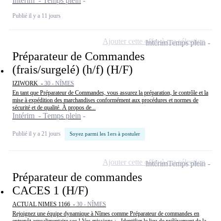
Intérim - Temps plein
Publié il y a 11 jours
Ajouter cette offre à ma sélection
Intérim
Temps plein
Préparateur de Commandes
(frais/surgelé) (h/f) (H/F)
IZIWORK -
30 - NÎMES
En tant que Préparateur de Commandes, vous assurez la préparation, le contrôle et la
mise à expédition des marchandises conformément aux procédures et normes de
sécurité et de qualité. À propos de...
Intérim - Temps plein
Publié il y a 21 jours
Soyez parmi les 1ers à postuler
Ajouter cette offre à ma sélection
Intérim
Temps plein
Préparateur de commandes
CACES 1 (H/F)
ACTUAL NIMES 1166 -
30 - NÎMES
Rejoignez une équipe dynamique à Nîmes comme Préparateur de commandes en