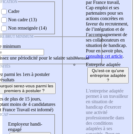
IFICATION
par France travail,
Cap emploi et ses
Cadre
partenaires pour ses
actions concrètes en
Non cadre (13)
faveur du recrutement,
Non renseignée (14)
de l’intégration et de
l’accompagnement de
IRE BRUT MINIMUM
ses collaborateurs en
situation de handicap.
re minimum
Pour en savoir plus,
consultez cet article
.
ssez une périodicité pour le salaire saisi
Entreprise adaptée
NITÉS
Qu'est-ce qu'une
z parmi les 1ers à postuler
entreprise adaptée
résultats
?
urquoi serez-vous parmi les
L'entreprise adaptée
premiers à postuler ?
permet à un travailleur
es de plus de 15 jours,
en situation de
tant moins de 4 candidatures
handicap d'exercer
t France Travail est informé)
une activité
ICAP
professionnelle dans
des conditions
Employeur handi-
adaptées à ses
engagé
capacités. Pour en