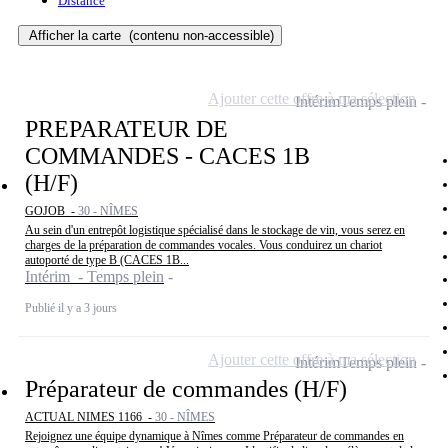
Distance
Afficher la carte
(contenu non-accessible)
Ajouter cette offre à ma sélection
Intérim
Temps plein
PREPARATEUR DE
COMMANDES - CACES 1B
(H/F)
GOJOB -
30 - NÎMES
Au sein d'un entrepôt logistique spécialisé dans le stockage de vin, vous serez en
charges de la préparation de commandes vocales. Vous conduirez un chariot
autoporté de type B (CACES 1B...
Intérim - Temps plein
Publié il y a 3 jours
Ajouter cette offre à ma sélection
Intérim
Temps plein
Préparateur de commandes (H/F)
ACTUAL NIMES 1166 -
30 - NÎMES
Rejoignez une équipe dynamique à Nîmes comme Préparateur de commandes en