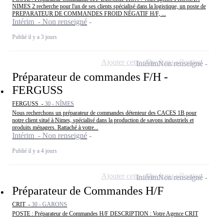
NIMES 2 recherche pour l'un de ses clients spécialisé dans la logistique, un poste de
PREPARATEUR DE COMMANDES FROID NÉGATIF H/F, ...
Intérim - Non renseigné
Publié il y a 3 jours
Ajouter cette offre à ma sélection
Intérim
Non renseigné
Préparateur de commandes F/H -
FERGUSS
FERGUSS -
30 - NÎMES
Nous recherchons un préparateur de commandes détenteur des CACES 1B pour
notre client situé à Nimes, spécialisé dans la production de savons industriels et
produits ménagers. Rattaché à votre...
Intérim - Non renseigné
Publié il y a 4 jours
Ajouter cette offre à ma sélection
Intérim
Non renseigné
Préparateur de Commandes H/F
CRIT -
30 - GARONS
POSTE : Préparateur de Commandes H/F DESCRIPTION : Votre Agence CRIT