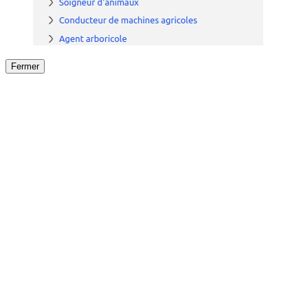
Fermer
Fermer
le détail de l'offre
/
Offre
sur
Offre précéden