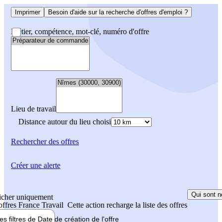
Imprimer
Besoin d'aide sur la recherche d'offres d'emploi ?
Métier, compétence, mot-clé, numéro d'offre
Lieu de travail
Distance autour du lieu choisi
Rechercher
des offres
Créer une alerte
Qui sont n
icher uniquement
 offres France Travail
Cette action recharge la liste des offres
les filtres de
Date de création
de l'offre