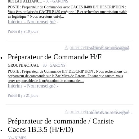
RÉSEAU ALLIANCE -
30 - GARONS
POSTE : Preparateur de Commandes avec CACES R489 H/F DESCRIPTION :
Vous êtes titulaire du CACES R489 catégorie 1B et recherchez une mission stable
en logistique ? Nous recrutons un(e)...
Intérim - Non renseigné
Publié il y a 18 jours
Ajouter cette offre à ma sélection
Intérim
Non renseigné
Préparateur de Commande H/F
GROUPE ACTUAL -
30 - GARONS
POSTE : Préparateur de Commande H/F DESCRIPTION : Nous recherchons un
préparateur de commande sur la Zac Mitra de Garons. En tant que cariste, vous
serez responsable de la préparation de commandes...
Intérim - Non renseigné
Publié il y a 21 jours
Ajouter cette offre à ma sélection
Intérim
Non renseigné
Préparateur de commande / Cariste
Caces 1B.3.5 (H/F/D)
30 - NÎMES