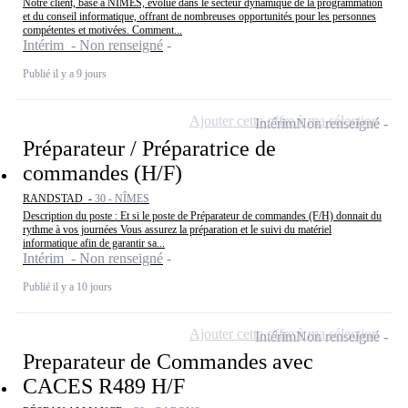
Notre client, basé à NIMES, évolue dans le secteur dynamique de la programmation
et du conseil informatique, offrant de nombreuses opportunités pour les personnes
compétentes et motivées. Comment...
Intérim - Non renseigné
Publié il y a 9 jours
Ajouter cette offre à ma sélection
Intérim
Non renseigné
Préparateur / Préparatrice de
commandes (H/F)
RANDSTAD -
30 - NÎMES
Description du poste : Et si le poste de Préparateur de commandes (F/H) donnait du
rythme à vos journées Vous assurez la préparation et le suivi du matériel
informatique afin de garantir sa...
Intérim - Non renseigné
Publié il y a 10 jours
Ajouter cette offre à ma sélection
Intérim
Non renseigné
Preparateur de Commandes avec
CACES R489 H/F