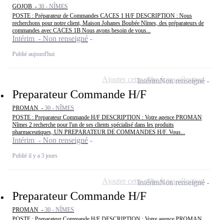
GOJOB -
30 - NÎMES
POSTE : Préparateur de Commandes CACES 1 H/F DESCRIPTION : Nous
recherchons pour notre client, Maison Johanes Boubée Nîmes, des préparateurs de
commandes avec CACES 1B Nous avons besoin de vous...
Intérim - Non renseigné
Publié aujourd'hui
Ajouter cette offre à ma sélection
Intérim
Non renseigné
Preparateur Commande H/F
PROMAN -
30 - NÎMES
POSTE : Preparateur Commande H/F DESCRIPTION : Votre agence PROMAN
Nîmes 2 recherche pour l'un de ses clients spécialisé dans les produits
pharmaceutiques, UN PREPARATEUR DE COMMANDES H/F. Vous...
Intérim - Non renseigné
Publié il y a 3 jours
Ajouter cette offre à ma sélection
Intérim
Non renseigné
Preparateur Commande H/F
PROMAN -
30 - NÎMES
POSTE : Preparateur Commande H/F DESCRIPTION : Votre agence PROMAN