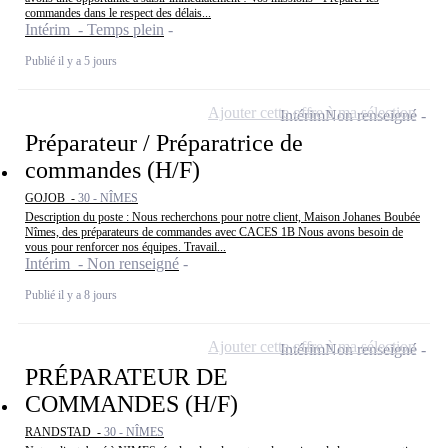
commandes dans le respect des délais...
Intérim - Temps plein
Publié il y a 5 jours
Ajouter cette offre à ma sélection
Intérim
Non renseigné
Préparateur / Préparatrice de
commandes (H/F)
GOJOB -
30 - NÎMES
Description du poste : Nous recherchons pour notre client, Maison Johanes Boubée
Nîmes, des préparateurs de commandes avec CACES 1B Nous avons besoin de
vous pour renforcer nos équipes. Travail...
Intérim - Non renseigné
Publié il y a 8 jours
Ajouter cette offre à ma sélection
Intérim
Non renseigné
PRÉPARATEUR DE
COMMANDES (H/F)
RANDSTAD -
30 - NÎMES