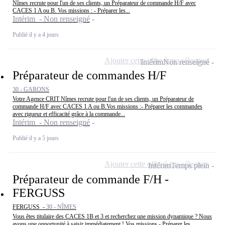
Nîmes recrute pour l'un de ses clients, un Préparateur de commande H/F avec
CACES 1 A ou B. Vos missions : - Préparer les...
Intérim - Non renseigné
Publié il y a 4 jours
Ajouter cette offre à ma sélection
Intérim
Non renseigné
Préparateur de commandes H/F
30 - GARONS
Votre Agence CRIT Nîmes recrute pour l'un de ses clients, un Préparateur de
commande H/F avec CACES 1 A ou B.Vos missions :- Préparer les commandes
avec rigueur et efficacité grâce à la commande...
Intérim - Non renseigné
Publié il y a 5 jours
Ajouter cette offre à ma sélection
Intérim
Temps plein
Préparateur de commande F/H -
FERGUSS
FERGUSS -
30 - NÎMES
Vous êtes titulaire des CACES 1B et 3 et recherchez une mission dynamique ? Nous
avons une opportunité à saisir immédiatement ! Vos missions - Préparer les