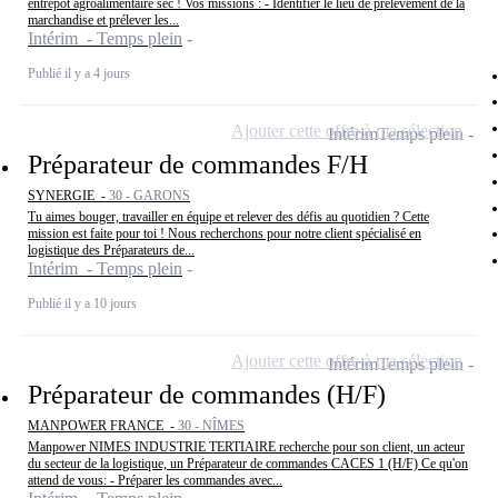
entrepôt agroalimentaire sec ! Vos missions : - Identifier le lieu de prélèvement de la
marchandise et prélever les...
Intérim - Temps plein
Publié il y a 4 jours
Ajouter cette offre à ma sélection
Intérim
Temps plein
Préparateur de commandes F/H
SYNERGIE -
30 - GARONS
Tu aimes bouger, travailler en équipe et relever des défis au quotidien ? Cette
mission est faite pour toi ! Nous recherchons pour notre client spécialisé en
logistique des Préparateurs de...
Intérim - Temps plein
Publié il y a 10 jours
Ajouter cette offre à ma sélection
Intérim
Temps plein
Préparateur de commandes (H/F)
MANPOWER FRANCE -
30 - NÎMES
Manpower NIMES INDUSTRIE TERTIAIRE recherche pour son client, un acteur
du secteur de la logistique, un Préparateur de commandes CACES 1 (H/F) Ce qu'on
attend de vous: - Préparer les commandes avec...