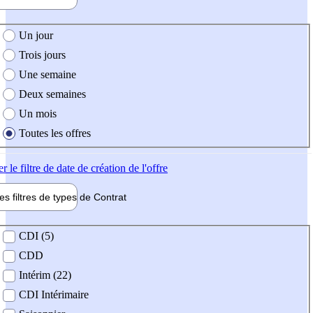
e création de l'offre
Un jour
Trois jours
Une semaine
Deux semaines
Un mois
Toutes les offres
er
le filtre de date de création de l'offre
les filtres de types de
Contrat
de contrat
CDI (5)
CDD
Intérim (22)
CDI Intérimaire