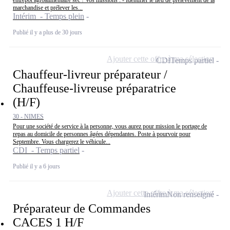
entrepôt agroalimentaire sec ! Vos missions : - Identifier le lieu de prélèvement de la
marchandise et prélever les...
Intérim - Temps plein
Publié il y a plus de 30 jours
Ajouter cette offre à ma sélection
CDI
Temps partiel
Chauffeur-livreur préparateur /
Chauffeuse-livreuse préparatrice
(H/F)
30 - NIMES
Pour une société de service à la personne, vous aurez pour mission le portage de
repas au domicile de personnes âgées dépendantes. Poste à pourvoir pour
Septembre. Vous chargerez le véhicule...
CDI - Temps partiel
Publié il y a 6 jours
Ajouter cette offre à ma sélection
Intérim
Non renseigné
Préparateur de Commandes
CACES 1 H/F