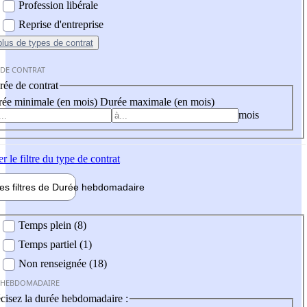
Profession libérale
Reprise d'entreprise
plus
de types de contrat
 DE CONTRAT
ée de contrat
ée minimale (en mois)
Durée maximale (en mois)
mois
er
le filtre du type de contrat
les filtres de
Durée hebdo
madaire
 hebdomadaire
Temps plein (8)
Temps partiel (1)
Non renseignée (18)
 HEBDOMADAIRE
cisez la durée hebdomadaire :