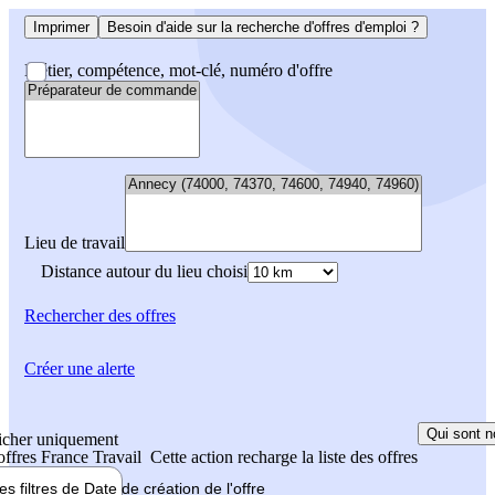
Imprimer
Besoin d'aide sur la recherche d'offres d'emploi ?
Métier, compétence, mot-clé, numéro d'offre
Lieu de travail
Distance autour du lieu choisi
Rechercher
des offres
Créer une alerte
Qui sont n
icher uniquement
 offres France Travail
Cette action recharge la liste des offres
les filtres de
Date de création
de l'offre