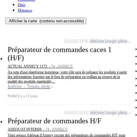
Date
Distance
Afficher la carte
(contenu non-accessible)
Ajouter cette offre à ma sélection
Intérim
Temps plein
Préparateur de commandes caces 1
(H/F)
ACTUAL ANNECY 1172 -
74 - ANNECY
Au sein d'une plateforme logistique, votre rôle sera de préparer les produits à partir
des informations fournies par le bon de préparation en veillant au respect de la
qualité des produits manipulés,...
Intérim - Temps plein
Publié il y a 11 jours
Ajouter cette offre à ma sélection
Intérim
Temps plein
Préparateur de commandes H/F
ADEQUAT INTERIM -
74 - ANNECY
Votre agence Adéquat d'Annecy recrute des préparateurs de commandes H/F pour