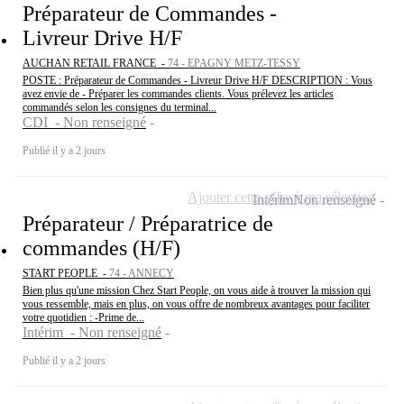
Préparateur de Commandes -
Livreur Drive H/F
AUCHAN RETAIL FRANCE -
74 - EPAGNY METZ-TESSY
POSTE : Préparateur de Commandes - Livreur Drive H/F DESCRIPTION : Vous
avez envie de - Préparer les commandes clients. Vous prélevez les articles
commandés selon les consignes du terminal...
CDI - Non renseigné
Publié il y a 2 jours
Ajouter cette offre à ma sélection
Intérim
Non renseigné
Préparateur / Préparatrice de
commandes (H/F)
START PEOPLE -
74 - ANNECY
Bien plus qu'une mission Chez Start People, on vous aide à trouver la mission qui
vous ressemble, mais en plus, on vous offre de nombreux avantages pour faciliter
votre quotidien : -Prime de...
Intérim - Non renseigné
Publié il y a 2 jours