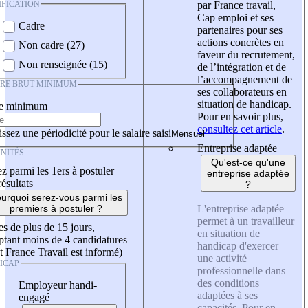
IFICATION
par France travail,
Cap emploi et ses
Cadre
partenaires pour ses
actions concrètes en
Non cadre (27)
faveur du recrutement,
Non renseignée (15)
de l’intégration et de
l’accompagnement de
IRE BRUT MINIMUM
ses collaborateurs en
situation de handicap.
re minimum
Pour en savoir plus,
consultez cet article
.
ssez une périodicité pour le salaire saisi
Entreprise adaptée
NITÉS
Qu'est-ce qu'une
z parmi les 1ers à postuler
entreprise adaptée
résultats
?
urquoi serez-vous parmi les
L'entreprise adaptée
premiers à postuler ?
permet à un travailleur
es de plus de 15 jours,
en situation de
tant moins de 4 candidatures
handicap d'exercer
t France Travail est informé)
une activité
ICAP
professionnelle dans
des conditions
Employeur handi-
adaptées à ses
engagé
capacités. Pour en