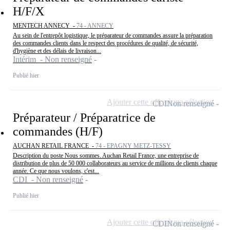
H/F/X
MENTECH ANNECY -
74 - ANNECY
Au sein de l'entrepôt logistique, le préparateur de commandes assure la préparation
des commandes clients dans le respect des procédures de qualité, de sécurité,
d'hygiène et des délais de livraison...
Intérim - Non renseigné
Publié hier
Ajouter cette offre à ma sélection
CDI
Non renseigné
Préparateur / Préparatrice de
commandes (H/F)
AUCHAN RETAIL FRANCE -
74 - EPAGNY METZ-TESSY
Description du poste Nous sommes. Auchan Retail France, une entreprise de
distribution de plus de 50 000 collaborateurs au service de millions de clients chaque
année. Ce que nous voulons, c'est...
CDI - Non renseigné
Publié hier
Ajouter cette offre à ma sélection
CDI
Non renseigné