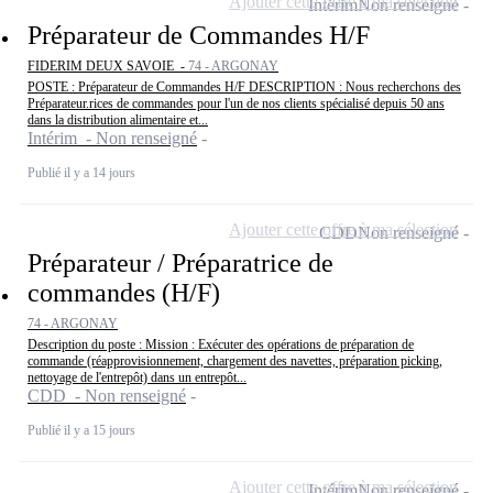
Ajouter cette offre à ma sélection
Intérim
Non renseigné
Préparateur de Commandes H/F
FIDERIM DEUX SAVOIE -
74 - ARGONAY
POSTE : Préparateur de Commandes H/F DESCRIPTION : Nous recherchons des
Préparateur.rices de commandes pour l'un de nos clients spécialisé depuis 50 ans
dans la distribution alimentaire et...
Intérim - Non renseigné
Publié il y a 14 jours
Ajouter cette offre à ma sélection
CDD
Non renseigné
Préparateur / Préparatrice de
commandes (H/F)
74 - ARGONAY
Description du poste : Mission : Exécuter des opérations de préparation de
commande (réapprovisionnement, chargement des navettes, préparation picking,
nettoyage de l'entrepôt) dans un entrepôt...
CDD - Non renseigné
Publié il y a 15 jours
Ajouter cette offre à ma sélection
Intérim
Non renseigné