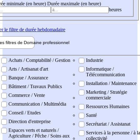
ée minimale (en heure)
Durée maximale (en heure)
heures
er
le filtre de durée hebdomadaire
les filtres de
Domaine pro
fessionnel
ne professionel
Achats / Comptabilité / Gestion
Industrie
Arts / Artisanat d'art
Informatique /
Télécommunication
Banque / Assurance
Installation / Maintenance
Bâtiment / Travaux Publics
Marketing / Stratégie
Commerce / Vente
commerciale
Communication / Multimédia
Ressources Humaines
Conseil / Etudes
Santé
Direction d'entreprise
Secrétariat / Assistanat
Espaces verts et naturels /
Services à la personne / à l
Agriculture / Pêche / Soins aux
collectivité