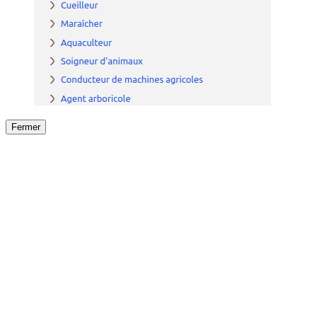
Fermer
Fermer
le détail de l'offre
/
Offre
sur
Offre précéden