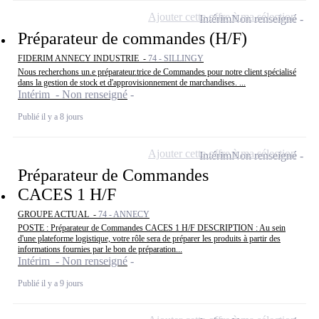
Ajouter cette offre à ma sélection
Intérim
Non renseigné
Préparateur de commandes (H/F)
FIDERIM ANNECY INDUSTRIE -
74 - SILLINGY
Nous recherchons un.e préparateur.trice de Commandes pour notre client spécialisé
dans la gestion de stock et d'approvisionnement de marchandises. ...
Intérim - Non renseigné
Publié il y a 8 jours
Ajouter cette offre à ma sélection
Intérim
Non renseigné
Préparateur de Commandes
CACES 1 H/F
GROUPE ACTUAL -
74 - ANNECY
POSTE : Préparateur de Commandes CACES 1 H/F DESCRIPTION : Au sein
d'une plateforme logistique, votre rôle sera de préparer les produits à partir des
informations fournies par le bon de préparation...
Intérim - Non renseigné
Publié il y a 9 jours