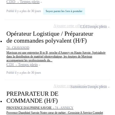
CDD - Temps plein
Publié il y a plus de 30 jours
Soyez parmi les 1ers à postuler
Ajouter cette offre à ma sélection
CDI
Temps plein
Opérateur Logistique / Préparateur
de commandes polyvalent (H/F)
74 - CHAVANOD
Mavisun est une entreprise B to B, proche d'Annecy en Haute-Savoie. Spécialisée
dans la distribution de matériel photovoltaïque, les équipes de Mavisun
accompagnent les professionnels du...
CDI - Temps plein
Publié il y a plus de 30 jours
Ajouter cette offre à ma sélection
Saisonnier
Temps plein
PREPARATEUR DE
COMMANDE (H/F)
PROVENCE DAUPHINE SAVOIE -
74 - ANNECY
Provence Dauphiné Savoie Notre cœur de métier : Grossiste A Service Complet