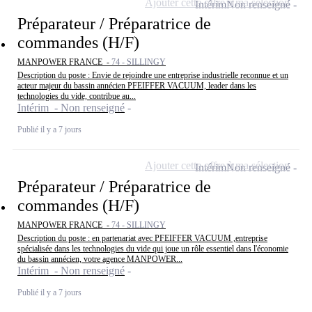
Ajouter cette offre à ma sélection
Intérim
Non renseigné
Préparateur / Préparatrice de
commandes (H/F)
MANPOWER FRANCE -
74 - SILLINGY
Description du poste : Envie de rejoindre une entreprise industrielle reconnue et un
acteur majeur du bassin annécien PFEIFFER VACUUM, leader dans les
technologies du vide, contribue au...
Intérim - Non renseigné
Publié il y a 7 jours
Ajouter cette offre à ma sélection
Intérim
Non renseigné
Préparateur / Préparatrice de
commandes (H/F)
MANPOWER FRANCE -
74 - SILLINGY
Description du poste : en partenariat avec PFEIFFER VACUUM ,entreprise
spécialisée dans les technologies du vide qui joue un rôle essentiel dans l'économie
du bassin annécien, votre agence MANPOWER...
Intérim - Non renseigné
Publié il y a 7 jours