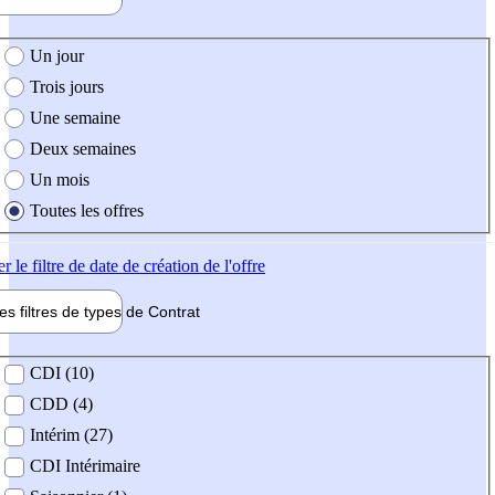
e création de l'offre
Un jour
Trois jours
Une semaine
Deux semaines
Un mois
Toutes les offres
er
le filtre de date de création de l'offre
les filtres de types de
Contrat
de contrat
CDI (10)
CDD (4)
Intérim (27)
CDI Intérimaire