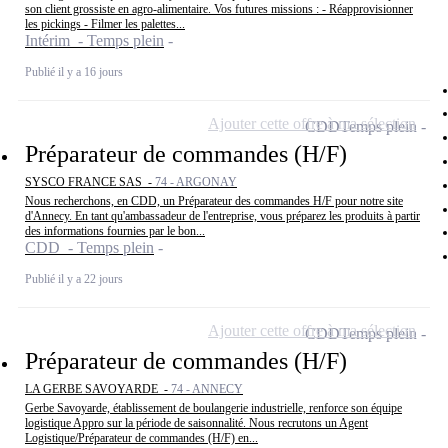
son client grossiste en agro-alimentaire. Vos futures missions : - Réapprovisionner
les pickings - Filmer les palettes...
Intérim - Temps plein
Publié il y a 16 jours
Ajouter cette offre à ma sélection
CDD
Temps plein
Préparateur de commandes (H/F)
SYSCO FRANCE SAS -
74 - ARGONAY
Nous recherchons, en CDD, un Préparateur des commandes H/F pour notre site
d'Annecy. En tant qu'ambassadeur de l'entreprise, vous préparez les produits à partir
des informations fournies par le bon...
CDD - Temps plein
Publié il y a 22 jours
Ajouter cette offre à ma sélection
CDD
Temps plein
Préparateur de commandes (H/F)
LA GERBE SAVOYARDE -
74 - ANNECY
Gerbe Savoyarde, établissement de boulangerie industrielle, renforce son équipe
logistique Appro sur la période de saisonnalité. Nous recrutons un Agent
Logistique/Préparateur de commandes (H/F) en...