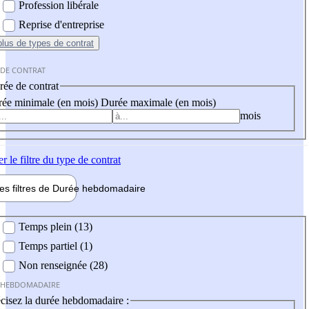
Profession libérale
Reprise d'entreprise
plus
de types de contrat
 DE CONTRAT
ée de contrat
ée minimale (en mois)
Durée maximale (en mois)
mois
er
le filtre du type de contrat
les filtres de
Durée hebdo
madaire
 hebdomadaire
Temps plein (13)
Temps partiel (1)
Non renseignée (28)
 HEBDOMADAIRE
cisez la durée hebdomadaire :