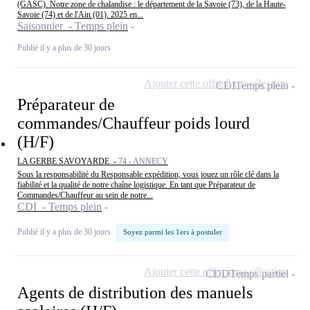
(GASC). Notre zone de chalandise : le département de la Savoie (73), de la Haute-
Savoie (74) et de l'Ain (01). 2025 en...
Saisonnier - Temps plein
Publié il y a plus de 30 jours
Ajouter cette offre à ma sélection
CDI
Temps plein
Préparateur de
commandes/Chauffeur poids lourd
(H/F)
LA GERBE SAVOYARDE -
74 - ANNECY
Sous la responsabilité du Responsable expédition, vous jouez un rôle clé dans la
fiabilité et la qualité de notre chaîne logistique. En tant que Préparateur de
Commandes/Chauffeur au sein de notre...
CDI - Temps plein
Publié il y a plus de 30 jours
Soyez parmi les 1ers à postuler
Ajouter cette offre à ma sélection
CDD
Temps partiel
Agents de distribution des manuels