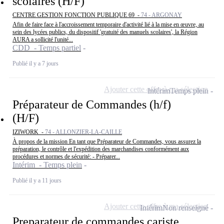
scolaires (H/F)
CENTRE GESTION FONCTION PUBLIQUE 69 -
74 - ARGONAY
Afin de faire face à l'accroissement temporaire d'activité lié à la mise en œuvre, au
sein des lycées publics, du dispositif 'gratuité des manuels scolaires', la Région
AURA a sollicité l'unité...
CDD - Temps partiel
Publié il y a 7 jours
Ajouter cette offre à ma sélection
Intérim
Temps plein
Préparateur de Commandes (h/f)
(H/F)
IZIWORK -
74 - ALLONZIER-LA-CAILLE
À propos de la mission En tant que Préparateur de Commandes, vous assurez la
préparation, le contrôle et l'expédition des marchandises conformément aux
procédures et normes de sécurité: - Préparer...
Intérim - Temps plein
Publié il y a 11 jours
Ajouter cette offre à ma sélection
Intérim
Non renseigné
Preparateur de commandes cariste