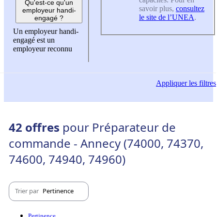
Qu'est-ce qu'un
savoir plus,
consultez
employeur handi-
le site de l’UNEA
.
engagé ?
Un employeur handi-
engagé est un
employeur reconnu
Appliquer
les filtres
42 offres
pour Préparateur de
commande - Annecy (74000, 74370,
74600, 74940, 74960)
Trier par
Pertinence
Pertinence