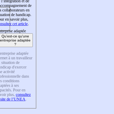
 l’intégration et de
’accompagnement de
s collaborateurs en
tuation de handicap.
ur en savoir plus,
nsultez cet article
.
treprise adaptée
Qu'est-ce qu'une
entreprise adaptée
?
entreprise adaptée
rmet à un travailleur
 situation de
ndicap d'exercer
e activité
ofessionnelle dans
s conditions
aptées à ses
pacités. Pour en
voir plus,
consultez
 site de l’UNEA
.