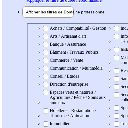
Appliquer
le filtre de durée hebdomadaire
Afficher les filtres de
Domaine pro
fessionnel
Domaine professionel
Achats / Comptabilité / Gestion
Indu
Arts / Artisanat d'art
Info
Tél
Banque / Assurance
Inst
Bâtiment / Travaux Publics
Mark
Commerce / Vente
com
Communication / Multimédia
Res
Conseil / Etudes
San
Direction d'entreprise
Secr
Espaces verts et naturels /
Serv
Agriculture / Pêche / Soins aux
coll
animaux
Spe
Hôtellerie - Restauration /
Tourisme / Animation
Spo
Immobilier
Tran