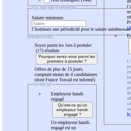
de
l
SALAIRE BRUT MINIMUM
se
si
Salaire minimum
Po
co
Choisissez une périodicité pour le salaire saisi
En
OPPORTUNITÉS
Soyez parmi les 1ers à postuler
(17)
résultats
Pourquoi serez-vous parmi les
L'
premiers à postuler ?
pe
Offres de plus de 15 jours,
en
comptant moins de 4 candidatures
ha
(dont France Travail est informé)
un
HANDICAP
pr
de
Employeur handi-
ad
engagé
ca
Qu'est-ce qu'un
sa
employeur handi-
le
engagé ?
Un employeur handi-
engagé est un