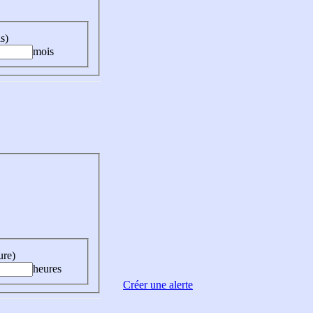
s)
mois
ure)
heures
Créer une alerte