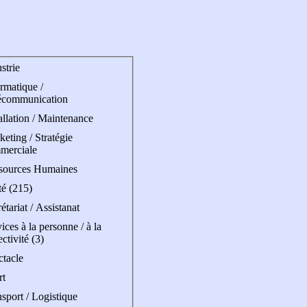
strie
rmatique /
écommunication
allation / Maintenance
eting / Stratégie
merciale
sources Humaines
té (215)
étariat / Assistanat
ices à la personne / à la
ectivité (3)
ctacle
rt
sport / Logistique