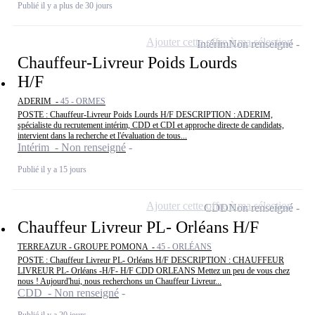
Publié il y a plus de 30 jours
Ajouter cette offre à ma sélection
Intérim
Non renseigné
Chauffeur-Livreur Poids Lourds
H/F
ADERIM -
45 - ORMES
POSTE : Chauffeur-Livreur Poids Lourds H/F DESCRIPTION : ADERIM,
spécialiste du recrutement intérim, CDD et CDI et approche directe de candidats,
intervient dans la recherche et l'évaluation de tous...
Intérim - Non renseigné
Publié il y a 15 jours
Ajouter cette offre à ma sélection
CDD
Non renseigné
Chauffeur Livreur PL- Orléans H/F
TERREAZUR - GROUPE POMONA -
45 - ORLÉANS
POSTE : Chauffeur Livreur PL- Orléans H/F DESCRIPTION : CHAUFFEUR
LIVREUR PL- Orléans -H/F- H/F CDD ORLEANS Mettez un peu de vous chez
nous ! Aujourd'hui, nous recherchons un Chauffeur Livreur...
CDD - Non renseigné