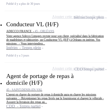
Publié il y a plus de 30 jours
Ajouter cette offre à ma sélection
Intérim
Temps plein
Conducteur VL (H/F)
ADECCO FRANCE -
45 - ORLÉANS
Votre agence Adecco Limoges recrute pour son client, spécialisé dans la fabrication
de madeleines et pâtisseries, un Conducteur VL (H/F) à Orleans en intérim. Vos
missions : - Vous interviendrez...
Intérim - Temps plein
Publié il y a 3 jours
Ajouter cette offre à ma sélection
CDD
Temps partiel
Agent de portage de repas à
domicile (H/F)
45 - SAINT-DENIS-EN-VAL
L'agent en charge du portage de repas à domicile aura en charge les missions
suivantes : - Réceptionner les repas livrés par le fournisseur et charger le véhicule -
Assurer la livraison des repas au...
CDD - Temps partiel