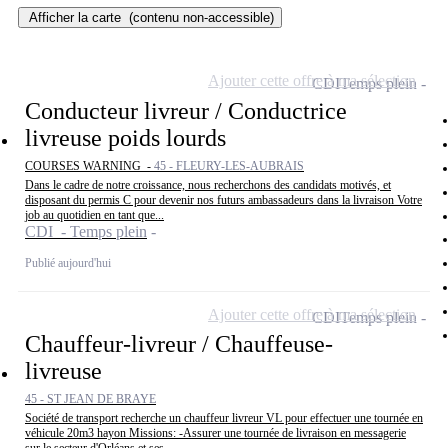
Afficher la carte
(contenu non-accessible)
Ajouter cette offre à ma sélection
CDI
Temps plein
Conducteur livreur / Conductrice
livreuse poids lourds
COURSES WARNING -
45 - FLEURY-LES-AUBRAIS
Dans le cadre de notre croissance, nous recherchons des candidats motivés, et
disposant du permis C pour devenir nos futurs ambassadeurs dans la livraison Votre
job au quotidien en tant que...
CDI - Temps plein
Publié aujourd'hui
Ajouter cette offre à ma sélection
CDI
Temps plein
Chauffeur-livreur / Chauffeuse-
livreuse
45 - ST JEAN DE BRAYE
Société de transport recherche un chauffeur livreur VL pour effectuer une tournée en
véhicule 20m3 hayon Missions: -Assurer une tournée de livraison en messagerie