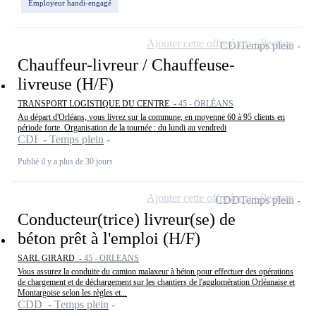
Employeur handi-engagé
Ajouter cette offre à ma sélection
CDI
Temps plein
Chauffeur-livreur / Chauffeuse-
livreuse (H/F)
TRANSPORT LOGISTIQUE DU CENTRE -
45 - ORLÉANS
Au départ d'Orléans, vous livrez sur la commune, en moyenne 60 à 95 clients en
période forte. Organisation de la tournée : du lundi au vendredi
CDI - Temps plein
Publié il y a plus de 30 jours
Ajouter cette offre à ma sélection
CDD
Temps plein
Conducteur(trice) livreur(se) de
béton prêt à l'emploi (H/F)
SARL GIRARD -
45 - ORLEANS
Vous assurez la conduite du camion malaxeur à béton pour effectuer des opérations
de chargement et de déchargement sur les chantiers de l'agglomération Orléanaise et
Montargoise selon les règles et...
CDD - Temps plein