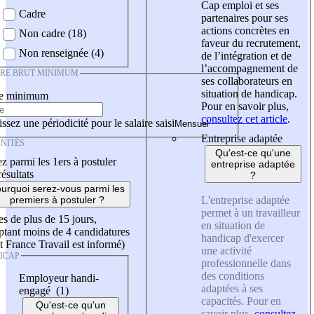
Cap emploi et ses
Cadre
partenaires pour ses
actions concrètes en
Non cadre (18)
faveur du recrutement,
Non renseignée (4)
de l’intégration et de
l’accompagnement de
IRE BRUT MINIMUM
ses collaborateurs en
situation de handicap.
re minimum
Pour en savoir plus,
consultez cet article
.
ssez une périodicité pour le salaire saisi
Entreprise adaptée
NITÉS
Qu'est-ce qu'une
z parmi les 1ers à postuler
entreprise adaptée
résultats
?
urquoi serez-vous parmi les
L'entreprise adaptée
premiers à postuler ?
permet à un travailleur
es de plus de 15 jours,
en situation de
tant moins de 4 candidatures
handicap d'exercer
t France Travail est informé)
une activité
ICAP
professionnelle dans
des conditions
Employeur handi-
adaptées à ses
engagé (1)
capacités. Pour en
Qu'est-ce qu'un
savoir plus,
consultez