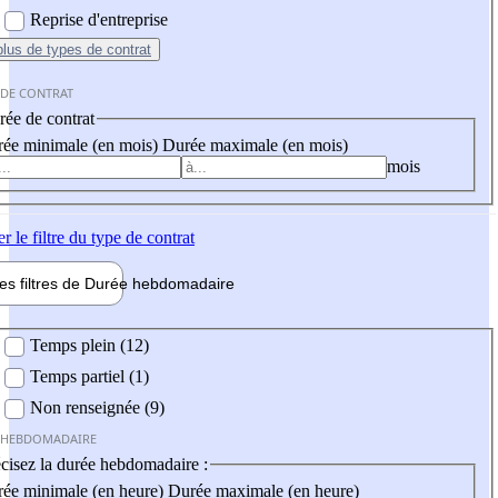
Reprise d'entreprise
plus
de types de contrat
 DE CONTRAT
ée de contrat
ée minimale (en mois)
Durée maximale (en mois)
mois
er
le filtre du type de contrat
les filtres de
Durée hebdo
madaire
 hebdomadaire
Temps plein (12)
Temps partiel (1)
Non renseignée (9)
 HEBDOMADAIRE
cisez la durée hebdomadaire :
ée minimale (en heure)
Durée maximale (en heure)