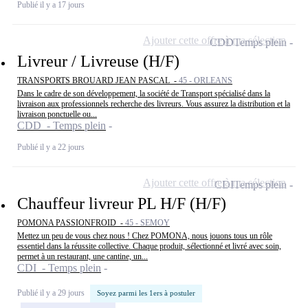
Publié il y a 17 jours
Ajouter cette offre à ma sélection
CDD
Temps plein
Livreur / Livreuse (H/F)
TRANSPORTS BROUARD JEAN PASCAL -
45 - ORLEANS
Dans le cadre de son développement, la société de Transport spécialisé dans la
livraison aux professionnels recherche des livreurs. Vous assurez la distribution et la
livraison ponctuelle ou...
CDD - Temps plein
Publié il y a 22 jours
Ajouter cette offre à ma sélection
CDI
Temps plein
Chauffeur livreur PL H/F (H/F)
POMONA PASSIONFROID -
45 - SEMOY
Mettez un peu de vous chez nous ! Chez POMONA, nous jouons tous un rôle
essentiel dans la réussite collective. Chaque produit, sélectionné et livré avec soin,
permet à un restaurant, une cantine, un...
CDI - Temps plein
Publié il y a 29 jours
Soyez parmi les 1ers à postuler