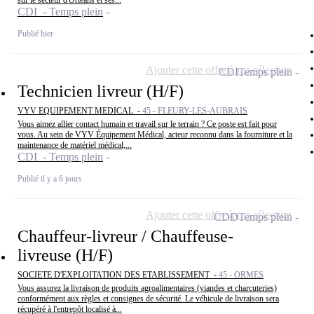
sur le secteur d'Orléans et ses...
CDI - Temps plein
Publié hier
Ajouter cette offre à ma sélection
CDI
Temps plein
Technicien livreur (H/F)
VYV EQUIPEMENT MEDICAL -
45 - FLEURY-LES-AUBRAIS
Vous aimez allier contact humain et travail sur le terrain ? Ce poste est fait pour
vous. Au sein de VYV Équipement Médical, acteur reconnu dans la fourniture et la
maintenance de matériel médical,...
CDI - Temps plein
Publié il y a 6 jours
Ajouter cette offre à ma sélection
CDD
Temps plein
Chauffeur-livreur / Chauffeuse-
livreuse (H/F)
SOCIETE D'EXPLOITATION DES ETABLISSEMENT -
45 - ORMES
Vous assurez la livraison de produits agroalimentaires (viandes et charcuteries)
conformément aux règles et consignes de sécurité. Le véhicule de livraison sera
récupéré à l'entrepôt localisé à...