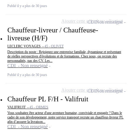
Publié il y a plus de 30 jours
Ajouter cette offre à ma sélection
CDI
Non renseigné
Chauffeur-livreur / Chauffeuse-
livreuse (H/F)
LECLERC VOYAGES -
45 - OLIVET
Description du poste : Rejoignez une entreprise familiale, dynamique et présentant
de réelles perspectives d'évolutions et de formations. Chez nous, on recrute des
personnalités, pas des CV. Les...
CDI - Non renseigné
Publié il y a plus de 30 jours
Ajouter cette offre à ma sélection
CDI
Non renseigné
Chauffeur PL F/H - Valifruit
VALIFRUIT -
45 - ORMES
Vous souhaitez être acteur d'une aventure humaine, conviviale et engagée ? Dans le
cadre de son développement, notre service transport recrute un chauffeur-livreur PL
afin d’assurer la livraison...
CDI - Non renseigné