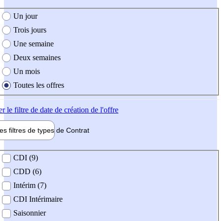
e création de l'offre
Un jour
Trois jours
Une semaine
Deux semaines
Un mois
Toutes les offres
er
le filtre de date de création de l'offre
les filtres de types de
Contrat
de contrat
CDI (9)
CDD (6)
Intérim (7)
CDI Intérimaire
Saisonnier