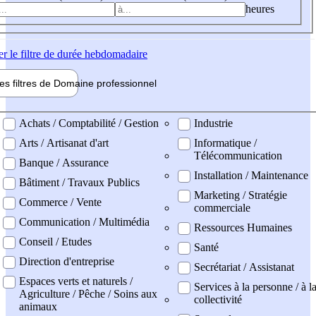
heures
er
le filtre de durée hebdomadaire
les filtres de
Domaine pro
fessionnel
ne professionel
Achats / Comptabilité / Gestion
Industrie
Arts / Artisanat d'art
Informatique /
Télécommunication
Banque / Assurance
Installation / Maintenance
Bâtiment / Travaux Publics
Marketing / Stratégie
Commerce / Vente
commerciale
Communication / Multimédia
Ressources Humaines
Conseil / Etudes
Santé
Direction d'entreprise
Secrétariat / Assistanat
Espaces verts et naturels /
Services à la personne / à l
Agriculture / Pêche / Soins aux
collectivité
animaux