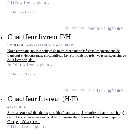
CDD - Temps plein
Publié il y a 6 jours
Ajouter cette offre à ma sélection
Intérim
Temps plein
Chauffeur livreur F/H
SYNERGIE -
45 - FLEURY-LES-AUBRAIS
Nous recrutons, pour le compte de notre client spécialisé dans les prestations de
transport et de logistique, un Chauffeur-Livreur Poids Lourds. Vous serez en charge
de la livraison, de...
Intérim - Temps plein
Publié il y a 9 jours
Ajouter cette offre à ma sélection
CDI
Temps plein
Chauffeur Livreur (H/F)
45 - SARAN
Sous la responsabilité du responsable d'exploitation, le chauffeur livreur est chargé
de : - Assurer les enlèvements et les livraisons dans le respect des délais impartis. -
Charger, décharger et...
CDI - Temps plein