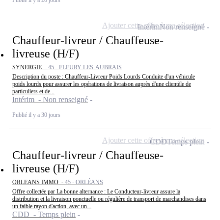
Publié il y a 20 jours
Ajouter cette offre à ma sélection
Intérim
Non renseigné
Chauffeur-livreur / Chauffeuse-
livreuse (H/F)
SYNERGIE -
45 - FLEURY-LES-AUBRAIS
Description du poste : Chauffeur-Livreur Poids Lourds Conduite d'un véhicule
poids lourds pour assurer les opérations de livraison auprès d'une clientèle de
particuliers et de...
Intérim - Non renseigné
Publié il y a 30 jours
Ajouter cette offre à ma sélection
CDD
Temps plein
Chauffeur-livreur / Chauffeuse-
livreuse (H/F)
ORLEANS IMMO -
45 - ORLÉANS
Offre collectée par La bonne alternance : Le Conducteur-livreur assure la
distribution et la livraison ponctuelle ou régulière de transport de marchandises dans
un faible rayon d'action, avec un...
CDD - Temps plein