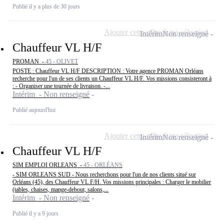
Publié il y a plus de 30 jours
Ajouter cette offre à ma sélection
Intérim
Non renseigné
Chauffeur VL H/F
PROMAN -
45 - OLIVET
POSTE : Chauffeur VL H/F DESCRIPTION : Votre agence PROMAN Orléans
recherche pour l'un de ses clients un Chauffeur VL H/F. Vos missions consisteront à
: - Organiser une tournée de livraison. -...
Intérim - Non renseigné
Publié aujourd'hui
Ajouter cette offre à ma sélection
Intérim
Non renseigné
Chauffeur VL H/F
SIM EMPLOI ORLEANS -
45 - ORLÉANS
- SIM ORLEANS SUD - Nous recherchons pour l'un de nos clients situé sur
Orléans (45), des Chauffeur VL F/H. Vos missions principales : Charger le mobilier
(tables, chaises, mange-debout, salons,...
Intérim - Non renseigné
Publié il y a 9 jours