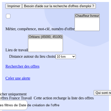
Imprimer
Besoin d'aide sur la recherche d'offres d'emploi ?
Métier, compétence, mot-clé, numéro d'offre
Lieu de travail
Distance autour du lieu choisi
Rechercher
des offres
Créer une alerte
Qui sont n
icher uniquement
 offres France Travail
Cette action recharge la liste des offres
les filtres de
Date de création
de l'offre