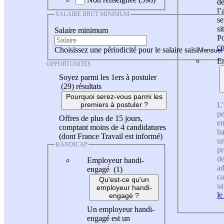
de
l
SALAIRE BRUT MINIMUM
se
si
Salaire minimum
Po
co
Choisissez une périodicité pour le salaire saisi
En
OPPORTUNITÉS
Soyez parmi les 1ers à postuler
(29)
résultats
Pourquoi serez-vous parmi les
L'
premiers à postuler ?
pe
Offres de plus de 15 jours,
en
comptant moins de 4 candidatures
ha
(dont France Travail est informé)
un
HANDICAP
pr
de
Employeur handi-
ad
engagé (1)
ca
Qu'est-ce qu'un
sa
employeur handi-
le
engagé ?
Un employeur handi-
engagé est un