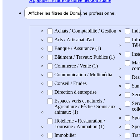
Appliquer
le filtre de durée hebdomadaire
Afficher les filtres de
Domaine pro
fessionnel
Domaine professionel
Achats / Comptabilité / Gestion
Indu
Arts / Artisanat d'art
Info
Tél
Banque / Assurance (1)
Inst
Bâtiment / Travaux Publics (1)
Mark
Commerce / Vente (1)
com
Communication / Multimédia
Res
Conseil / Etudes
San
Direction d'entreprise
Secr
Espaces verts et naturels /
Serv
Agriculture / Pêche / Soins aux
coll
animaux (1)
Spe
Hôtellerie - Restauration /
Tourisme / Animation (1)
Spo
Immobilier
Tran