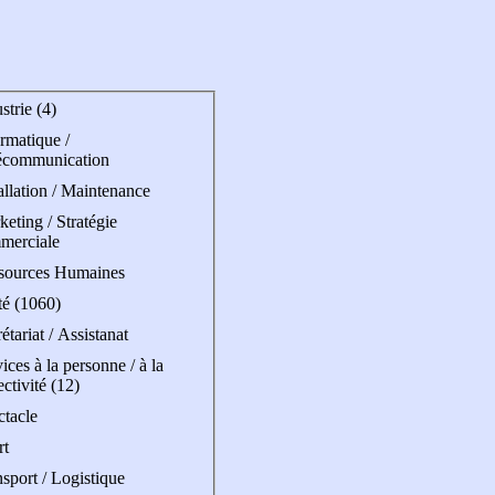
strie (4)
rmatique /
écommunication
allation / Maintenance
eting / Stratégie
merciale
sources Humaines
té (1060)
étariat / Assistanat
ices à la personne / à la
ectivité (12)
ctacle
rt
sport / Logistique