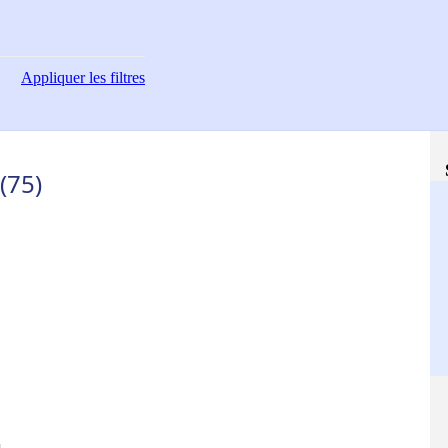
Appliquer
les filtres
(75)