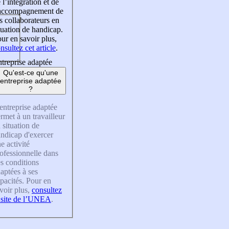
 l’intégration et de
’accompagnement de
s collaborateurs en
tuation de handicap.
ur en savoir plus,
nsultez cet article
.
treprise adaptée
Qu'est-ce qu'une
entreprise adaptée
?
entreprise adaptée
rmet à un travailleur
 situation de
ndicap d'exercer
e activité
ofessionnelle dans
s conditions
aptées à ses
pacités. Pour en
voir plus,
consultez
 site de l’UNEA
.