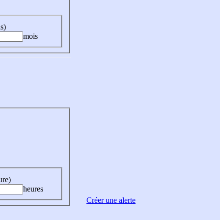
s)
mois
ure)
heures
Créer une alerte