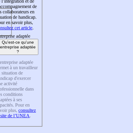
 l’intégration et de
’accompagnement de
s collaborateurs en
tuation de handicap.
ur en savoir plus,
nsultez cet article
.
treprise adaptée
Qu'est-ce qu'une
entreprise adaptée
?
entreprise adaptée
rmet à un travailleur
 situation de
ndicap d'exercer
e activité
ofessionnelle dans
s conditions
aptées à ses
pacités. Pour en
voir plus,
consultez
 site de l’UNEA
.