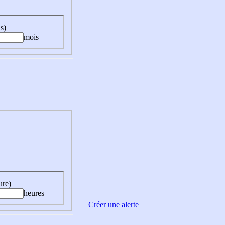
s)
mois
ure)
heures
Créer une alerte