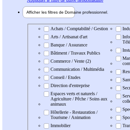
Appliquer
le filtre de durée hebdomadaire
Afficher les filtres de
Domaine pro
fessionnel
Domaine professionel
Achats / Comptabilité / Gestion
Indu
Arts / Artisanat d'art
Info
Tél
Banque / Assurance
Inst
Bâtiment / Travaux Publics
Mark
Commerce / Vente (2)
com
Communication / Multimédia
Res
Conseil / Etudes
San
Direction d'entreprise
Secr
Espaces verts et naturels /
Serv
Agriculture / Pêche / Soins aux
coll
animaux
Spe
Hôtellerie - Restauration /
Tourisme / Animation
Spo
Immobilier
Tran