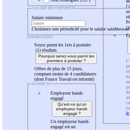
de
l
SALAIRE BRUT MINIMUM
se
si
Salaire minimum
Po
co
Choisissez une périodicité pour le salaire saisi
En
OPPORTUNITÉS
Soyez parmi les 1ers à postuler
(1)
résultats
Pourquoi serez-vous parmi les
L'
premiers à postuler ?
pe
Offres de plus de 15 jours,
en
comptant moins de 4 candidatures
ha
(dont France Travail est informé)
un
HANDICAP
pr
de
Employeur handi-
ad
engagé
ca
Qu'est-ce qu'un
sa
employeur handi-
le
engagé ?
Un employeur handi-
engagé est un