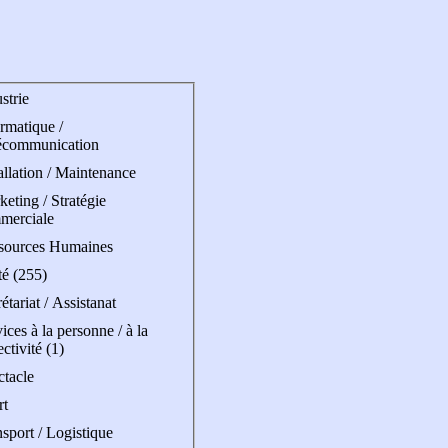
strie
rmatique /
écommunication
allation / Maintenance
eting / Stratégie
merciale
sources Humaines
té (255)
étariat / Assistanat
ices à la personne / à la
ectivité (1)
ctacle
rt
sport / Logistique