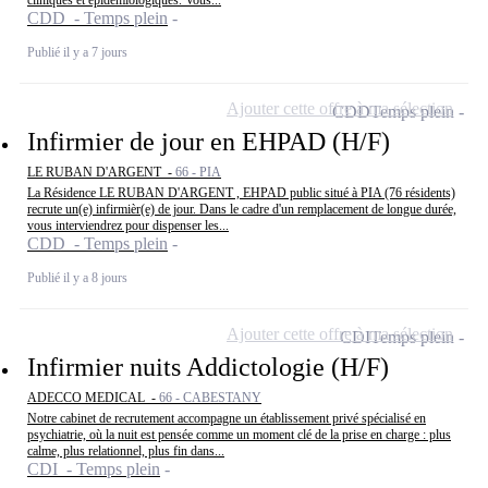
cliniques et épidémiologiques. Vous...
CDD - Temps plein
Publié il y a 7 jours
Ajouter cette offre à ma sélection
CDD
Temps plein
Infirmier de jour en EHPAD (H/F)
LE RUBAN D'ARGENT -
66 - PIA
La Résidence LE RUBAN D'ARGENT , EHPAD public situé à PIA (76 résidents)
recrute un(e) infirmièr(e) de jour. Dans le cadre d'un remplacement de longue durée,
vous interviendrez pour dispenser les...
CDD - Temps plein
Publié il y a 8 jours
Ajouter cette offre à ma sélection
CDI
Temps plein
Infirmier nuits Addictologie (H/F)
ADECCO MEDICAL -
66 - CABESTANY
Notre cabinet de recrutement accompagne un établissement privé spécialisé en
psychiatrie, où la nuit est pensée comme un moment clé de la prise en charge : plus
calme, plus relationnel, plus fin dans...
CDI - Temps plein