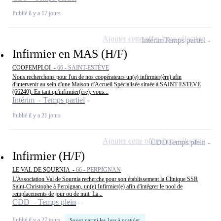
Publié il y a 17 jours
Ajouter cette offre à ma sélection
Intérim
Temps partiel
Infirmier en MAS (H/F)
COOPEMPLOI -
66 - SAINT-ESTÈVE
Nous recherchons pour l'un de nos coopérateurs un(e) infirmier(ère) afin
d'intervenir au sein d'une Maison d'Accueil Spécialisée située à SAINT ESTEVE
(66240). En tant qu'infirmier(ère), vous...
Intérim - Temps partiel
Publié il y a 21 jours
Ajouter cette offre à ma sélection
CDD
Temps plein
Infirmier (H/F)
LE VAL DE SOURNIA -
66 - PERPIGNAN
L'Association Val de Sournia recherche pour son établissement la Clinique SSR
Saint-Christophe à Perpignan, un(e) Infirmier(e) afin d'intégrer le pool de
remplacements de jour ou de nuit. La...
CDD - Temps plein
Publié il y a 27 jours
Soyez parmi les 1ers à postuler