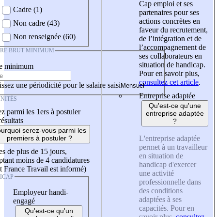
Cap emploi et ses
Cadre (1)
partenaires pour ses
actions concrètes en
Non cadre (43)
faveur du recrutement,
Non renseignée (60)
de l’intégration et de
l’accompagnement de
IRE BRUT MINIMUM
ses collaborateurs en
situation de handicap.
re minimum
Pour en savoir plus,
consultez cet article
.
ssez une périodicité pour le salaire saisi
Entreprise adaptée
NITÉS
Qu'est-ce qu'une
z parmi les 1ers à postuler
entreprise adaptée
résultats
?
urquoi serez-vous parmi les
L'entreprise adaptée
premiers à postuler ?
permet à un travailleur
es de plus de 15 jours,
en situation de
tant moins de 4 candidatures
handicap d'exercer
t France Travail est informé)
une activité
ICAP
professionnelle dans
des conditions
Employeur handi-
adaptées à ses
engagé
capacités. Pour en
Qu'est-ce qu'un
savoir plus,
consultez