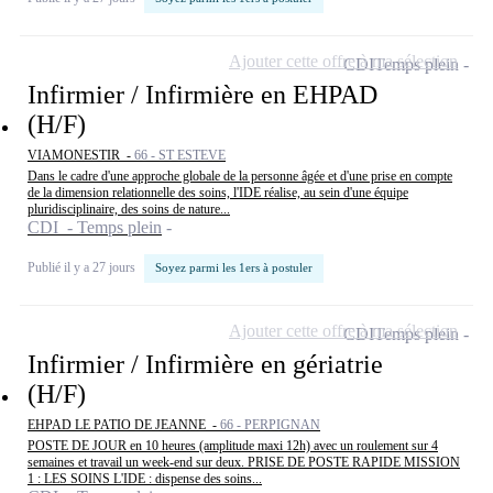
Ajouter cette offre à ma sélection
CDI
Temps plein
Infirmier / Infirmière en EHPAD
(H/F)
VIAMONESTIR -
66 - ST ESTEVE
Dans le cadre d'une approche globale de la personne âgée et d'une prise en compte
de la dimension relationnelle des soins, l'IDE réalise, au sein d'une équipe
pluridisciplinaire, des soins de nature...
CDI - Temps plein
Publié il y a 27 jours
Soyez parmi les 1ers à postuler
Ajouter cette offre à ma sélection
CDI
Temps plein
Infirmier / Infirmière en gériatrie
(H/F)
EHPAD LE PATIO DE JEANNE -
66 - PERPIGNAN
POSTE DE JOUR en 10 heures (amplitude maxi 12h) avec un roulement sur 4
semaines et travail un week-end sur deux. PRISE DE POSTE RAPIDE MISSION
1 : LES SOINS L'IDE : dispense des soins...