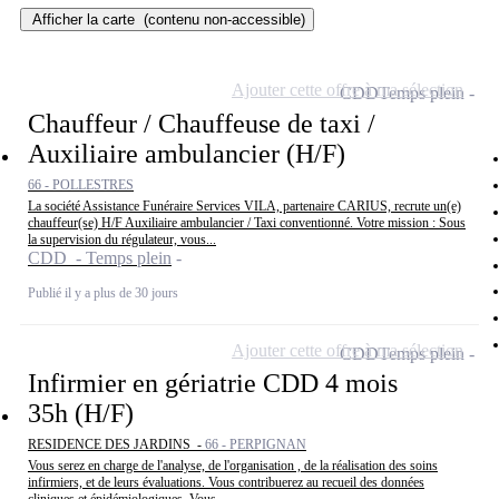
Afficher la carte
(contenu non-accessible)
Ajouter cette offre à ma sélection
CDD
Temps plein
Chauffeur / Chauffeuse de taxi /
Auxiliaire ambulancier (H/F)
66 - POLLESTRES
La société Assistance Funéraire Services VILA, partenaire CARIUS, recrute un(e)
chauffeur(se) H/F Auxiliaire ambulancier / Taxi conventionné. Votre mission : Sous
la supervision du régulateur, vous...
CDD - Temps plein
Publié il y a plus de 30 jours
Ajouter cette offre à ma sélection
CDD
Temps plein
Infirmier en gériatrie CDD 4 mois
35h (H/F)
RESIDENCE DES JARDINS -
66 - PERPIGNAN
Vous serez en charge de l'analyse, de l'organisation , de la réalisation des soins
infirmiers, et de leurs évaluations. Vous contribuerez au recueil des données