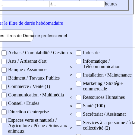
heures
er
le filtre de durée hebdomadaire
les filtres de
Domaine pro
fessionnel
ne professionel
Achats / Comptabilité / Gestion
Industrie
Arts / Artisanat d'art
Informatique /
Télécommunication
Banque / Assurance
Installation / Maintenance
Bâtiment / Travaux Publics
Marketing / Stratégie
Commerce / Vente (1)
commerciale
Communication / Multimédia
Ressources Humaines
Conseil / Etudes
Santé (100)
Direction d'entreprise
Secrétariat / Assistanat
Espaces verts et naturels /
Services à la personne / à l
Agriculture / Pêche / Soins aux
collectivité (2)
animaux