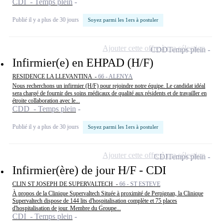
CDI - Temps plein
Publié il y a plus de 30 jours
Soyez parmi les 1ers à postuler
Ajouter cette offre à ma sélection
CDD
Temps plein
Infirmier(e) en EHPAD (H/F)
RESIDENCE LA LLEVANTINA -
66 - ALENYA
Nous recherchons un infirmier (H/F) pour rejoindre notre équipe. Le candidat idéal
sera chargé de fournir des soins médicaux de qualité aux résidents et de travailler en
étroite collaboration avec le...
CDD - Temps plein
Publié il y a plus de 30 jours
Soyez parmi les 1ers à postuler
Ajouter cette offre à ma sélection
CDI
Temps plein
Infirmier(ère) de jour H/F - CDI
CLIN ST JOSEPH DE SUPERVALTECH -
66 - ST ESTEVE
À propos de la Clinique Supervaltech Située à proximité de Perpignan, la Clinique
Supervaltech dispose de 144 lits d'hospitalisation complète et 75 places
d'hospitalisation de jour. Membre du Groupe...
CDI - Temps plein