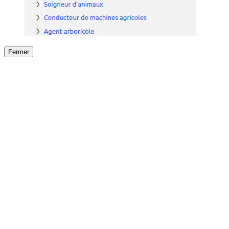
Fermer
Fermer
le détail de l'offre
/
Offre
sur
Offre précéden