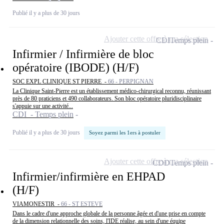
Publié il y a plus de 30 jours
Ajouter cette offre à ma sélection
CDI
Temps plein
Infirmier / Infirmière de bloc
opératoire (IBODE) (H/F)
SOC EXPL CLINIQUE ST PIERRE -
66 - PERPIGNAN
La Clinique Saint-Pierre est un établissement médico-chirurgical reconnu, réunissant
près de 80 praticiens et 490 collaborateurs. Son bloc opératoire pluridisciplinaire
s'appuie sur une activité...
CDI - Temps plein
Publié il y a plus de 30 jours
Soyez parmi les 1ers à postuler
Ajouter cette offre à ma sélection
CDD
Temps plein
Infirmier/infirmière en EHPAD
(H/F)
VIAMONESTIR -
66 - ST ESTEVE
Dans le cadre d'une approche globale de la personne âgée et d'une prise en compte
de la dimension relationnelle des soins, l'IDE réalise, au sein d'une équipe