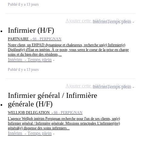
Publié il y a 13 jours
Ajouter cette offre à ma sélection
Intérim
Temps plein
Infirmier (H/F)
PARTNAIRE -
66 - PERPIGNAN
Notre client, un EHPAD dynamique et chaleureux, recherche un(e) Infirmier(e)
Diplômé(e) d'État en intérim. À ce poste, vous serez le coeur de la prise en charge
soins et du bien-être des résidents,...
Intérim - Temps plein
Publié il y a 13 jours
Ajouter cette offre à ma sélection
Intérim
Temps plein
Infirmier général / Infirmière
générale (H/F)
WELLJOB DELEGATION -
66 - PERPIGNAN
L'agence Welljob intérim Perpignan recherche pour l'un de ses clients, un(e)
Infirmier général / Infirmière générale. Missions principales L'infirmier(ère)
général(e) dispense des soins infirmiers...
Intérim - Temps plein