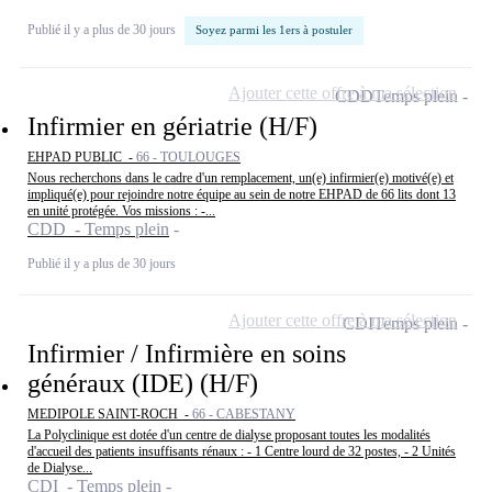
Publié il y a plus de 30 jours
Soyez parmi les 1ers à postuler
Ajouter cette offre à ma sélection
CDD
Temps plein
Infirmier en gériatrie (H/F)
EHPAD PUBLIC -
66 - TOULOUGES
Nous recherchons dans le cadre d'un remplacement, un(e) infirmier(e) motivé(e) et
impliqué(e) pour rejoindre notre équipe au sein de notre EHPAD de 66 lits dont 13
en unité protégée. Vos missions : -...
CDD - Temps plein
Publié il y a plus de 30 jours
Ajouter cette offre à ma sélection
CDI
Temps plein
Infirmier / Infirmière en soins
généraux (IDE) (H/F)
MEDIPOLE SAINT-ROCH -
66 - CABESTANY
La Polyclinique est dotée d'un centre de dialyse proposant toutes les modalités
d'accueil des patients insuffisants rénaux : - 1 Centre lourd de 32 postes, - 2 Unités
de Dialyse...
CDI - Temps plein