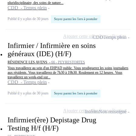
pluridisciplinaire, des soins de nature...
CDD - Temps plein
Publié il y a plus de 30 jours
Soyez parmi les 1ers à postuler
Ajouter cette offre à ma sélection
CDD
Temps plein
Infirmier / Infirmière en soins
généraux (IDE) (H/F)
RÉSIDENCE LES AVENS -
66 - PEYRESTORTES
Vous travaillerez au sein d'un EHPAD public. Vous prodiguerez les soins journaliers
aux résidents. Vous travaillerez de 7h30 à 19h30. Roulement en 12 heures. Vous
travaillerez un week-end sur...
CDD - Temps plein
Publié il y a plus de 30 jours
Soyez parmi les 1ers à postuler
Ajouter cette offre à ma sélection
Intérim
Non renseigné
Infirmier(ère) Depistage Drug
Testing H/f (H/F)