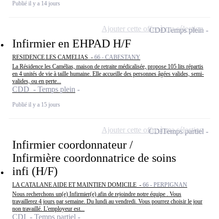
Publié il y a 14 jours
Ajouter cette offre à ma sélection
CDD
Temps plein
Infirmier en EHPAD H/F
RESIDENCE LES CAMELIAS -
66 - CABESTANY
La Résidence les Camélias, maison de retraite médicalisée, propose 105 lits répartis
en 4 unités de vie à taille humaine. Elle accueille des personnes âgées valides, semi-
valides, ou en perte...
CDD - Temps plein
Publié il y a 15 jours
Ajouter cette offre à ma sélection
CDI
Temps partiel
Infirmier coordonnateur /
Infirmière coordonnatrice de soins
infi (H/F)
LA CATALANE AIDE ET MAINTIEN DOMICILE -
66 - PERPIGNAN
Nous recherchons un(e) Infirmier(e) afin de rejoindre notre équipe . Vous
travaillerez 4 jours par semaine. Du lundi au vendredi. Vous pourrez choisir le jour
non travaillé. L'employeur est...
CDI - Temps partiel