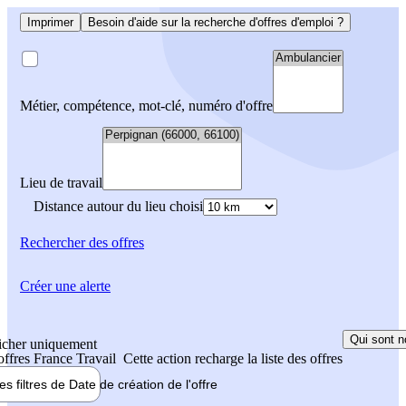
Imprimer
Besoin d'aide sur la recherche d'offres d'emploi ?
Métier, compétence, mot-clé, numéro d'offre
Lieu de travail
Distance autour du lieu choisi
Rechercher
des offres
Créer une alerte
Qui sont n
icher uniquement
 offres France Travail
Cette action recharge la liste des offres
les filtres de
Date de création
de l'offre