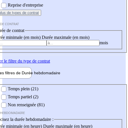
Reprise d'entreprise
plus
de types de contrat
 DE CONTRAT
ée de contrat
ée minimale (en mois)
Durée maximale (en mois)
mois
er
le filtre du type de contrat
les filtres de
Durée hebdo
madaire
 hebdomadaire
Temps plein (21)
Temps partiel (2)
Non renseignée (81)
 HEBDOMADAIRE
cisez la durée hebdomadaire :
ée minimale (en heure)
Durée maximale (en heure)