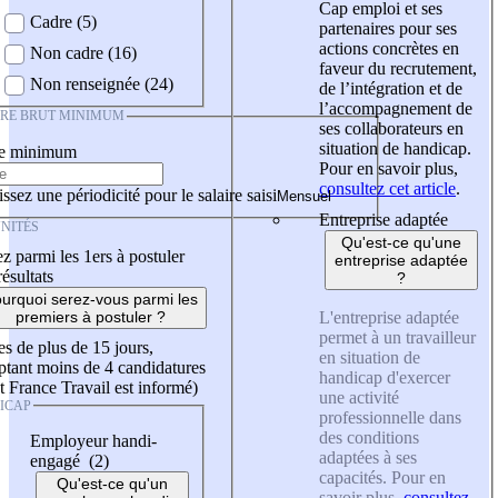
Cap emploi et ses
Cadre (5)
partenaires pour ses
actions concrètes en
Non cadre (16)
faveur du recrutement,
Non renseignée (24)
de l’intégration et de
l’accompagnement de
IRE BRUT MINIMUM
ses collaborateurs en
situation de handicap.
re minimum
Pour en savoir plus,
consultez cet article
.
ssez une périodicité pour le salaire saisi
Entreprise adaptée
NITÉS
Qu'est-ce qu'une
z parmi les 1ers à postuler
entreprise adaptée
résultats
?
urquoi serez-vous parmi les
L'entreprise adaptée
premiers à postuler ?
permet à un travailleur
es de plus de 15 jours,
en situation de
tant moins de 4 candidatures
handicap d'exercer
t France Travail est informé)
une activité
ICAP
professionnelle dans
des conditions
Employeur handi-
adaptées à ses
engagé (2)
capacités. Pour en
Qu'est-ce qu'un
savoir plus,
consultez