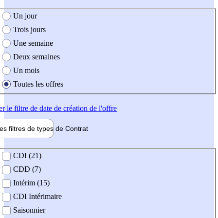
e création de l'offre
Un jour
Trois jours
Une semaine
Deux semaines
Un mois
Toutes les offres
er
le filtre de date de création de l'offre
les filtres de types de
Contrat
de contrat
CDI (21)
CDD (7)
Intérim (15)
CDI Intérimaire
Saisonnier