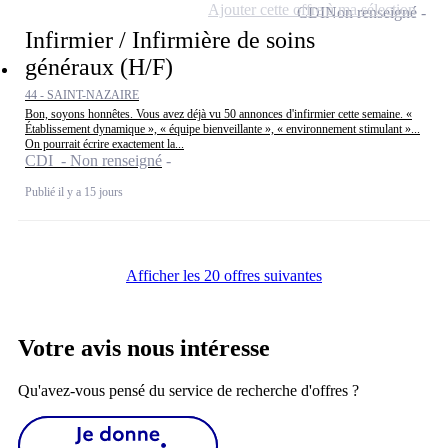
Ajouter cette offre à ma sélection
CDI
Non renseigné
Infirmier / Infirmière de soins
généraux (H/F)
44 - SAINT-NAZAIRE
Bon, soyons honnêtes. Vous avez déjà vu 50 annonces d'infirmier cette semaine. «
Établissement dynamique », « équipe bienveillante », « environnement stimulant »...
On pourrait écrire exactement la...
CDI - Non renseigné
Publié il y a 15 jours
Afficher les 20 offres suivantes
Votre avis nous intéresse
Qu'avez-vous pensé du service de recherche d'offres ?