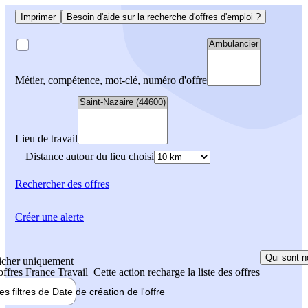
Imprimer
Besoin d'aide sur la recherche d'offres d'emploi ?
Métier, compétence, mot-clé, numéro d'offre
Lieu de travail
Distance autour du lieu choisi
Rechercher
des offres
Créer une alerte
Qui sont n
icher uniquement
 offres France Travail
Cette action recharge la liste des offres
les filtres de
Date de création
de l'offre