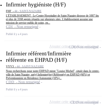
Infirmier hygiéniste (H/F)
FHF -
44 - SAINT-NAZAIRE
L'ÉTABLISSEMENT : Le Centre Hospitalier de Saint-Nazaire dispose de 1007 lits
et plus de 3168 agents répartis sur plusieurs sites. L'établissement assume une
mission de service public de soins, en...
CDI - Non renseigné
Publié il y a 4 jours
Ajouter cette offre à ma sélection
CDD
Non renseigné
Infirmier référent/Infirmière
référente en EHPAD (H/F)
VYV3 -
44 - SAINT-NAZAIRE
Nous recherchons pour notre EHPAD mixte "Louise Michel", située dans le centre-
ville de Saint Nazaire, un(e) Infirmier(ère) Référent(e) en EHPAD (60%) et
Préventionniste en Résidence Autonomie (10%)...
CDD - Non renseigné
Publié il y a 4 jours
Ajouter cette offre à ma sélection
CDI
Non renseigné