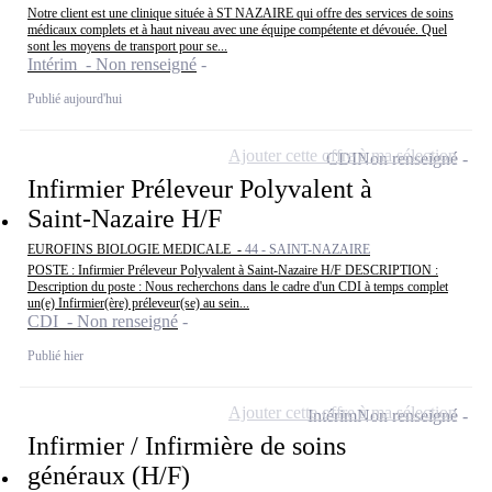
Notre client est une clinique située à ST NAZAIRE qui offre des services de soins
médicaux complets et à haut niveau avec une équipe compétente et dévouée. Quel
sont les moyens de transport pour se...
Intérim - Non renseigné
Publié aujourd'hui
Ajouter cette offre à ma sélection
CDI
Non renseigné
Infirmier Préleveur Polyvalent à
Saint-Nazaire H/F
EUROFINS BIOLOGIE MEDICALE -
44 - SAINT-NAZAIRE
POSTE : Infirmier Préleveur Polyvalent à Saint-Nazaire H/F DESCRIPTION :
Description du poste : Nous recherchons dans le cadre d'un CDI à temps complet
un(e) Infirmier(ère) préleveur(se) au sein...
CDI - Non renseigné
Publié hier
Ajouter cette offre à ma sélection
Intérim
Non renseigné
Infirmier / Infirmière de soins
généraux (H/F)