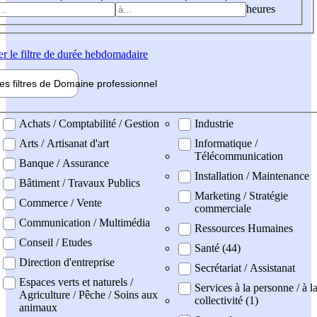
heures
er
le filtre de durée hebdomadaire
les filtres de
Domaine pro
fessionnel
ne professionel
Achats / Comptabilité / Gestion
Industrie
Arts / Artisanat d'art
Informatique /
Télécommunication
Banque / Assurance
Installation / Maintenance
Bâtiment / Travaux Publics
Marketing / Stratégie
Commerce / Vente
commerciale
Communication / Multimédia
Ressources Humaines
Conseil / Etudes
Santé (44)
Direction d'entreprise
Secrétariat / Assistanat
Espaces verts et naturels /
Services à la personne / à l
Agriculture / Pêche / Soins aux
collectivité (1)
animaux