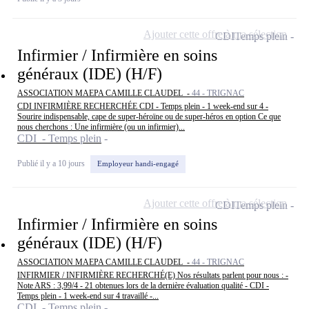
Ajouter cette offre à ma sélection
CDI
Temps plein
Infirmier / Infirmière en soins
généraux (IDE) (H/F)
ASSOCIATION MAEPA CAMILLE CLAUDEL -
44 - TRIGNAC
CDI INFIRMIÈRE RECHERCHÉE CDI - Temps plein - 1 week-end sur 4 -
Sourire indispensable, cape de super-héroïne ou de super-héros en option Ce que
nous cherchons : Une infirmière (ou un infirmier)...
CDI - Temps plein
Publié il y a 10 jours
Employeur handi-engagé
Ajouter cette offre à ma sélection
CDI
Temps plein
Infirmier / Infirmière en soins
généraux (IDE) (H/F)
ASSOCIATION MAEPA CAMILLE CLAUDEL -
44 - TRIGNAC
INFIRMIER / INFIRMIÈRE RECHERCHÉ(E) Nos résultats parlent pour nous : -
Note ARS : 3,99/4 - 21 obtenues lors de la dernière évaluation qualité - CDI -
Temps plein - 1 week-end sur 4 travaillé -...
CDI - Temps plein