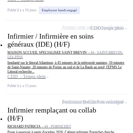
Publié il y a 10 jours
Employeur handi-engagé
Ajouter cette offre à ma sélection
CDD
Temps plein
Infirmier / Infirmière en soins
généraux (IDE) (H/F)
MAISON ACCUEIL SPECIALISEE SAINT BREVIN -
44 - SAINT-BREVIN-
LES-PINS
Implanté sur le littoral Atlantique, à 45 minutes de la métropole nantaise, 10 minutes
de Saint-Nazaire, 20 minutes de Pornic au sud et de La Baule au nord, l'EPMS Le
Littoral recherche...
CDD - Temps plein
Publié il y a 15 jours
Ajouter cette offre à ma sélection
Profession libérale
Non renseigné
Infirmier remplaçant ou collab
(H/F)
RICHARD PATRICIA -
44 - PORNICHET
Poste à pourvoir à partir d'octobre 2026. Cabinet infirmier Pornichet cherche