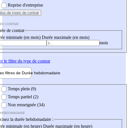
Reprise d'entreprise
plus
de types de contrat
 DE CONTRAT
ée de contrat
ée minimale (en mois)
Durée maximale (en mois)
mois
er
le filtre du type de contrat
les filtres de
Durée hebdo
madaire
 hebdomadaire
Temps plein (9)
Temps partiel (2)
Non renseignée (34)
 HEBDOMADAIRE
cisez la durée hebdomadaire :
ée minimale (en heure)
Durée maximale (en heure)