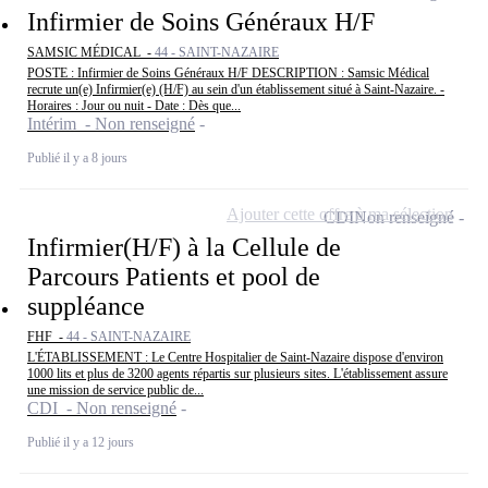
Infirmier de Soins Généraux H/F
SAMSIC MÉDICAL -
44 - SAINT-NAZAIRE
POSTE : Infirmier de Soins Généraux H/F DESCRIPTION : Samsic Médical
recrute un(e) Infirmier(e) (H/F) au sein d'un établissement situé à Saint-Nazaire. -
Horaires : Jour ou nuit - Date : Dès que...
Intérim - Non renseigné
Publié il y a 8 jours
Ajouter cette offre à ma sélection
CDI
Non renseigné
Infirmier(H/F) à la Cellule de
Parcours Patients et pool de
suppléance
FHF -
44 - SAINT-NAZAIRE
L'ÉTABLISSEMENT : Le Centre Hospitalier de Saint-Nazaire dispose d'environ
1000 lits et plus de 3200 agents répartis sur plusieurs sites. L'établissement assure
une mission de service public de...
CDI - Non renseigné
Publié il y a 12 jours