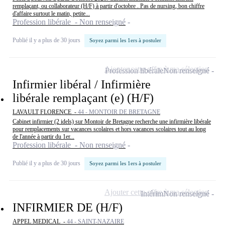
remplaçant, ou collaborateur (H/F) à partir d'octobre . Pas de nursing, bon chiffre
d'affaire surtout le matin, petite...
Profession libérale - Non renseigné
Publié il y a plus de 30 jours
Soyez parmi les 1ers à postuler
Ajouter cette offre à ma sélection
Profession libérale
Non renseigné
Infirmier libéral / Infirmière
libérale remplaçant (e) (H/F)
LAVAULT FLORENCE -
44 - MONTOIR DE BRETAGNE
Cabinet infirmier (2 idels) sur Montoir de Bretagne recherche une infirmière libérale
pour remplacements sur vacances scolaires et hors vacances scolaires tout au long
de l'année à partir du 1er...
Profession libérale - Non renseigné
Publié il y a plus de 30 jours
Soyez parmi les 1ers à postuler
Ajouter cette offre à ma sélection
Intérim
Non renseigné
INFIRMIER DE (H/F)
APPEL MEDICAL -
44 - SAINT-NAZAIRE