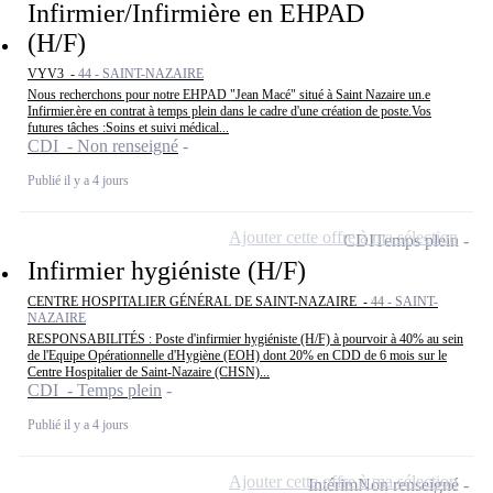
Infirmier/Infirmière en EHPAD
(H/F)
VYV3 -
44 - SAINT-NAZAIRE
Nous recherchons pour notre EHPAD "Jean Macé" situé à Saint Nazaire un.e
Infirmier.ère en contrat à temps plein dans le cadre d'une création de poste.Vos
futures tâches :Soins et suivi médical...
CDI - Non renseigné
Publié il y a 4 jours
Ajouter cette offre à ma sélection
CDI
Temps plein
Infirmier hygiéniste (H/F)
CENTRE HOSPITALIER GÉNÉRAL DE SAINT-NAZAIRE -
44 - SAINT-
NAZAIRE
RESPONSABILITÉS : Poste d'infirmier hygiéniste (H/F) à pourvoir à 40% au sein
de l'Equipe Opérationnelle d'Hygiène (EOH) dont 20% en CDD de 6 mois sur le
Centre Hospitalier de Saint-Nazaire (CHSN)...
CDI - Temps plein
Publié il y a 4 jours
Ajouter cette offre à ma sélection
Intérim
Non renseigné