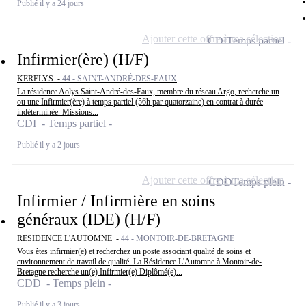
Publié il y a 24 jours
Ajouter cette offre à ma sélection
CDI
Temps partiel
Infirmier(ère) (H/F)
KERELYS -
44 - SAINT-ANDRÉ-DES-EAUX
La résidence Aolys Saint-André-des-Eaux, membre du réseau Argo, recherche un
ou une Infirmier(ère) à temps partiel (56h par quatorzaine) en contrat à durée
indéterminée. Missions...
CDI - Temps partiel
Publié il y a 2 jours
Ajouter cette offre à ma sélection
CDD
Temps plein
Infirmier / Infirmière en soins
généraux (IDE) (H/F)
RESIDENCE L'AUTOMNE -
44 - MONTOIR-DE-BRETAGNE
Vous êtes infirmier(e) et recherchez un poste associant qualité de soins et
environnement de travail de qualité. La Résidence L'Automne à Montoir-de-
Bretagne recherche un(e) Infirmier(e) Diplômé(e)...
CDD - Temps plein
Publié il y a 3 jours