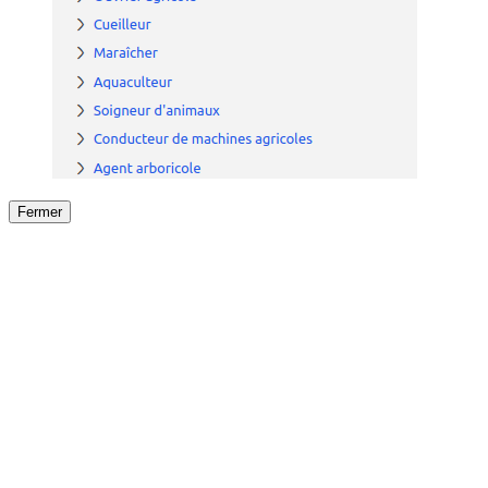
Fermer
Fermer
le détail de l'offre
/
Offre
sur
Offre précéden