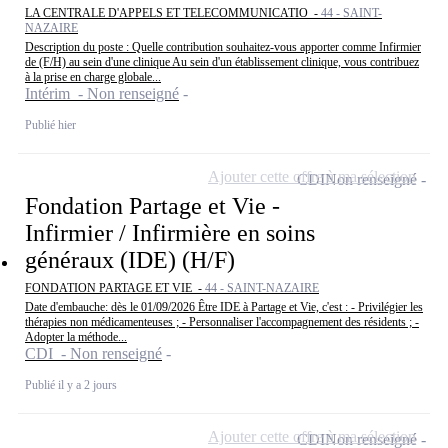
LA CENTRALE D'APPELS ET TELECOMMUNICATIO -
44 - SAINT-
NAZAIRE
Description du poste : Quelle contribution souhaitez-vous apporter comme Infirmier
de (F/H) au sein d'une clinique Au sein d'un établissement clinique, vous contribuez
à la prise en charge globale...
Intérim - Non renseigné
Publié hier
Ajouter cette offre à ma sélection
CDI
Non renseigné
Fondation Partage et Vie -
Infirmier / Infirmière en soins
généraux (IDE) (H/F)
FONDATION PARTAGE ET VIE -
44 - SAINT-NAZAIRE
Date d'embauche: dès le 01/09/2026 Être IDE à Partage et Vie, c'est : - Privilégier les
thérapies non médicamenteuses ; - Personnaliser l'accompagnement des résidents ; -
Adopter la méthode...
CDI - Non renseigné
Publié il y a 2 jours
Ajouter cette offre à ma sélection
CDI
Non renseigné