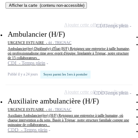
Afficher la carte
(contenu non-accessible)
Ajouter cette offre à ma sélection
CDI
Temps plein
Ambulancier (H/F)
URGENCE ESTUAIRE -
44 - TRIGNAC
Ambulancier(ère) Diplômé(e) d'État (H/F) Rejoignez une entreprise à taille humaine,
où professionnalisme rime avec esprit d'équipe. Implantée à Trignac, notre structure
de 15 collaborateurs...
CDI - Temps plein
Publié il y a 24 jours
Soyez parmi les 1ers à postuler
Ajouter cette offre à ma sélection
CDD
Temps plein
Auxiliaire ambulancière (H/F)
URGENCE ESTUAIRE -
44 - TRIGNAC
Auxiliaire Ambulancier(ère) (H/F) Rejoignez une entreprise à taille humaine, où
chaque intervention a du sens. Basée à Trignac, notre structure familiale compte une
quinzaine de collaborateurs...
CDD - Temps plein