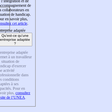
 l’intégration et de
’accompagnement de
s collaborateurs en
tuation de handicap.
ur en savoir plus,
nsultez cet article
.
treprise adaptée
Qu'est-ce qu'une
entreprise adaptée
?
entreprise adaptée
rmet à un travailleur
 situation de
ndicap d'exercer
e activité
ofessionnelle dans
s conditions
aptées à ses
pacités. Pour en
voir plus,
consultez
 site de l’UNEA
.