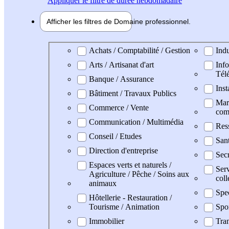
Appliquer
le filtre de durée hebdomadaire
Afficher les filtres de
Domaine pro
fessionnel
Domaine professionel
Achats / Comptabilité / Gestion
Indu
Arts / Artisanat d'art
Info
Tél
Banque / Assurance
Inst
Bâtiment / Travaux Publics
Mark
Commerce / Vente
com
Communication / Multimédia
Res
Conseil / Etudes
San
Direction d'entreprise
Secr
Espaces verts et naturels /
Serv
Agriculture / Pêche / Soins aux
coll
animaux
Spe
Hôtellerie - Restauration /
Tourisme / Animation
Spo
Immobilier
Tran