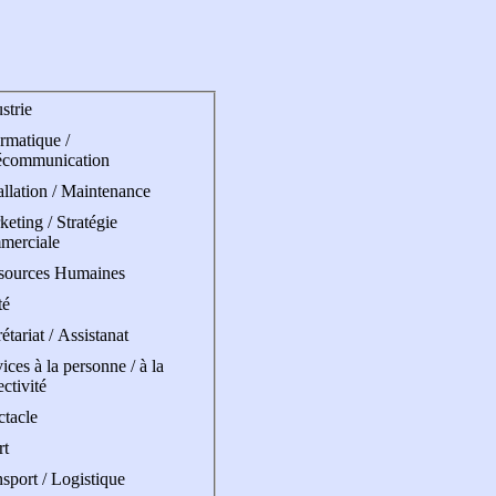
strie
rmatique /
écommunication
allation / Maintenance
eting / Stratégie
merciale
sources Humaines
té
étariat / Assistanat
ices à la personne / à la
ectivité
ctacle
rt
sport / Logistique