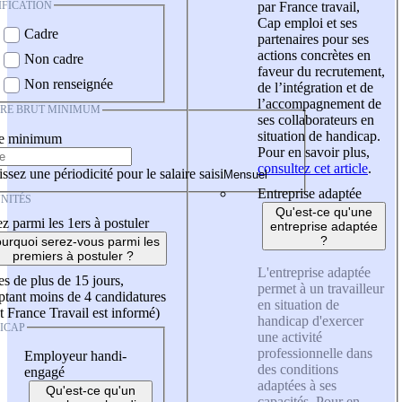
IFICATION
par France travail,
Cap emploi et ses
Cadre
partenaires pour ses
actions concrètes en
Non cadre
faveur du recrutement,
Non renseignée
de l’intégration et de
l’accompagnement de
IRE BRUT MINIMUM
ses collaborateurs en
situation de handicap.
re minimum
Pour en savoir plus,
consultez cet article
.
ssez une périodicité pour le salaire saisi
Entreprise adaptée
NITÉS
Qu'est-ce qu'une
z parmi les 1ers à postuler
entreprise adaptée
?
urquoi serez-vous parmi les
premiers à postuler ?
L'entreprise adaptée
es de plus de 15 jours,
permet à un travailleur
tant moins de 4 candidatures
en situation de
t France Travail est informé)
handicap d'exercer
ICAP
une activité
professionnelle dans
Employeur handi-
des conditions
engagé
adaptées à ses
Qu'est-ce qu'un
capacités. Pour en