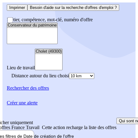
Imprimer
Besoin d'aide sur la recherche d'offres d'emploi ?
Métier, compétence, mot-clé, numéro d'offre
Lieu de travail
Distance autour du lieu choisi
Rechercher
des offres
Créer une alerte
Qui sont n
icher uniquement
 offres France Travail
Cette action recharge la liste des offres
les filtres de
Date de création
de l'offre