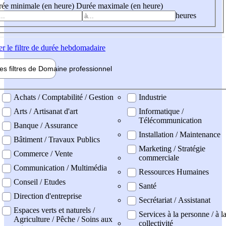
ée minimale (en heure)
Durée maximale (en heure)
heures
er
le filtre de durée hebdomadaire
les filtres de
Domaine pro
fessionnel
ne professionel
Achats / Comptabilité / Gestion
Industrie
Arts / Artisanat d'art
Informatique /
Télécommunication
Banque / Assurance
Installation / Maintenance
Bâtiment / Travaux Publics
Marketing / Stratégie
Commerce / Vente
commerciale
Communication / Multimédia
Ressources Humaines
Conseil / Etudes
Santé
Direction d'entreprise
Secrétariat / Assistanat
Espaces verts et naturels /
Services à la personne / à l
Agriculture / Pêche / Soins aux
collectivité