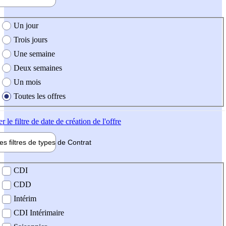
e création de l'offre
Un jour
Trois jours
Une semaine
Deux semaines
Un mois
Toutes les offres
er
le filtre de date de création de l'offre
les filtres de types de
Contrat
de contrat
CDI
CDD
Intérim
CDI Intérimaire