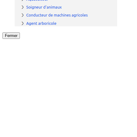
Fermer
Fermer
le détail de l'offre
/
Offre
sur
Offre précéden