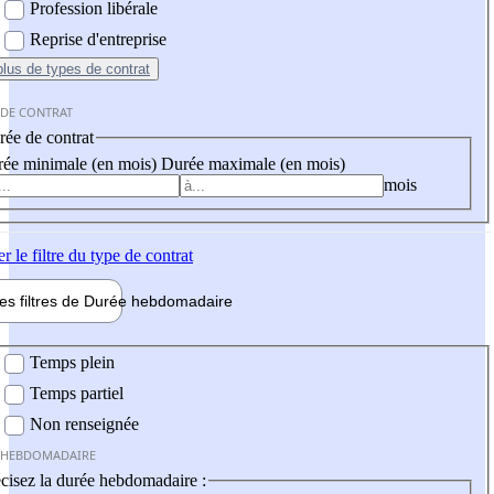
Profession libérale
Reprise d'entreprise
plus
de types de contrat
 DE CONTRAT
ée de contrat
ée minimale (en mois)
Durée maximale (en mois)
mois
er
le filtre du type de contrat
les filtres de
Durée hebdo
madaire
 hebdomadaire
Temps plein
Temps partiel
Non renseignée
 HEBDOMADAIRE
cisez la durée hebdomadaire :