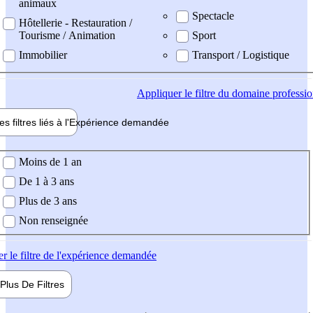
animaux
Spectacle
Hôtellerie - Restauration /
Tourisme / Animation
Sport
Immobilier
Transport / Logistique
Appliquer
le filtre du domaine professi
es filtres liés à l'
Expérience
demandée
ience demandée
Moins de 1 an
De 1 à 3 ans
Plus de 3 ans
Non renseignée
er
le filtre de l'expérience demandée
Plus De
Filtres