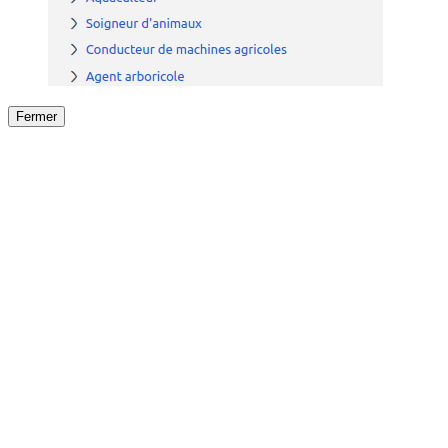
Fermer
Fermer
le détail de l'offre
/
Offre
sur
Offre précéden