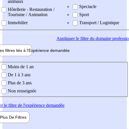
animaux
Spectacle
Hôtellerie - Restauration /
Tourisme / Animation
Sport
Immobilier
Transport / Logistique
Appliquer
le filtre du domaine professi
es filtres liés à l'
Expérience
demandée
ience demandée
Moins de 1 an
De 1 à 3 ans
Plus de 3 ans
Non renseignée
er
le filtre de l'expérience demandée
Plus De
Filtres