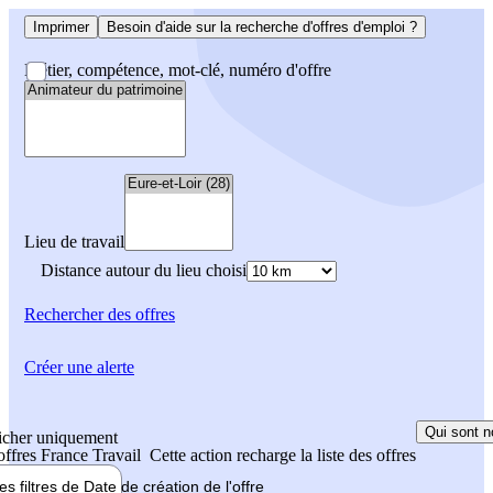
Imprimer
Besoin d'aide sur la recherche d'offres d'emploi ?
Métier, compétence, mot-clé, numéro d'offre
Lieu de travail
Distance autour du lieu choisi
Rechercher
des offres
Créer une alerte
Qui sont n
icher uniquement
 offres France Travail
Cette action recharge la liste des offres
les filtres de
Date de création
de l'offre