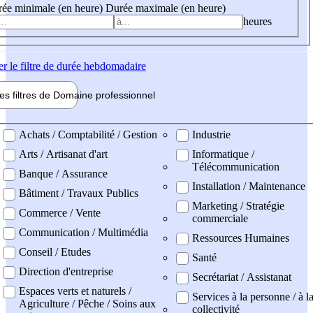
ée minimale (en heure)
Durée maximale (en heure)
heures
er
le filtre de durée hebdomadaire
les filtres de
Domaine pro
fessionnel
ne professionel
Achats / Comptabilité / Gestion
Industrie
Arts / Artisanat d'art
Informatique /
Télécommunication
Banque / Assurance
Installation / Maintenance
Bâtiment / Travaux Publics
Marketing / Stratégie
Commerce / Vente
commerciale
Communication / Multimédia
Ressources Humaines
Conseil / Etudes
Santé
Direction d'entreprise
Secrétariat / Assistanat
Espaces verts et naturels /
Services à la personne / à l
Agriculture / Pêche / Soins aux
collectivité