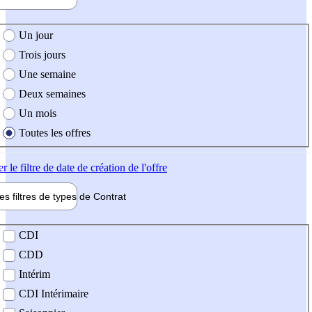
e création de l'offre
Un jour
Trois jours
Une semaine
Deux semaines
Un mois
Toutes les offres
er
le filtre de date de création de l'offre
les filtres de types de
Contrat
de contrat
CDI
CDD
Intérim
CDI Intérimaire