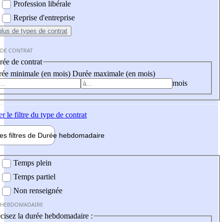
Profession libérale
Reprise d'entreprise
plus
de types de contrat
 DE CONTRAT
ée de contrat
ée minimale (en mois)
Durée maximale (en mois)
mois
er
le filtre du type de contrat
les filtres de
Durée hebdo
madaire
 hebdomadaire
Temps plein
Temps partiel
Non renseignée
 HEBDOMADAIRE
cisez la durée hebdomadaire :