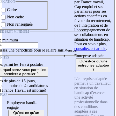
IFICATION
par France travail,
Cap emploi et ses
Cadre
partenaires pour ses
actions concrètes en
Non cadre
faveur du recrutement,
Non renseignée
de l’intégration et de
l’accompagnement de
IRE BRUT MINIMUM
ses collaborateurs en
situation de handicap.
re minimum
Pour en savoir plus,
consultez cet article
.
ssez une périodicité pour le salaire saisi
Entreprise adaptée
NITÉS
Qu'est-ce qu'une
z parmi les 1ers à postuler
entreprise adaptée
?
urquoi serez-vous parmi les
premiers à postuler ?
L'entreprise adaptée
es de plus de 15 jours,
permet à un travailleur
tant moins de 4 candidatures
en situation de
t France Travail est informé)
handicap d'exercer
ICAP
une activité
professionnelle dans
Employeur handi-
des conditions
engagé
adaptées à ses
Qu'est-ce qu'un
capacités. Pour en