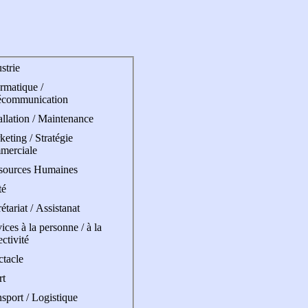
strie
rmatique /
écommunication
allation / Maintenance
eting / Stratégie
merciale
sources Humaines
té
étariat / Assistanat
ices à la personne / à la
ectivité
ctacle
rt
sport / Logistique