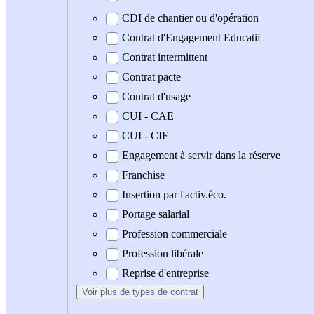
CDI de chantier ou d'opération
Contrat d'Engagement Educatif
Contrat intermittent
Contrat pacte
Contrat d'usage
CUI - CAE
CUI - CIE
Engagement à servir dans la réserve
Franchise
Insertion par l'activ.éco.
Portage salarial
Profession commerciale
Profession libérale
Reprise d'entreprise
Voir plus
de types de contrat