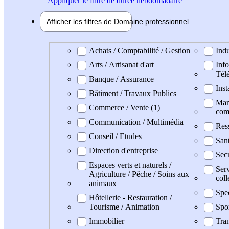
Appliquer
le filtre de durée hebdomadaire
Afficher les filtres de
Domaine pro
fessionnel
Domaine professionel
Achats / Comptabilité / Gestion
Indu
Arts / Artisanat d'art
Info
Tél
Banque / Assurance
Inst
Bâtiment / Travaux Publics
Mark
Commerce / Vente (1)
com
Communication / Multimédia
Res
Conseil / Etudes
San
Direction d'entreprise
Secr
Espaces verts et naturels /
Serv
Agriculture / Pêche / Soins aux
coll
animaux
Spe
Hôtellerie - Restauration /
Tourisme / Animation
Spo
Immobilier
Tran