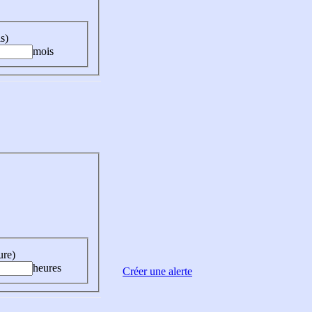
s)
mois
ure)
heures
Créer une alerte