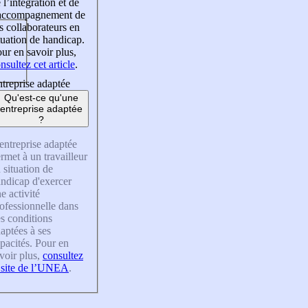
 l’intégration et de
’accompagnement de
s collaborateurs en
tuation de handicap.
ur en savoir plus,
nsultez cet article
.
treprise adaptée
Qu'est-ce qu'une
entreprise adaptée
?
entreprise adaptée
rmet à un travailleur
 situation de
ndicap d'exercer
e activité
ofessionnelle dans
s conditions
aptées à ses
pacités. Pour en
voir plus,
consultez
 site de l’UNEA
.