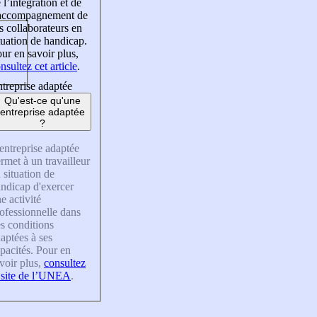
 l’intégration et de
’accompagnement de
s collaborateurs en
tuation de handicap.
ur en savoir plus,
nsultez cet article
.
treprise adaptée
Qu'est-ce qu'une
entreprise adaptée
?
entreprise adaptée
rmet à un travailleur
 situation de
ndicap d'exercer
e activité
ofessionnelle dans
s conditions
aptées à ses
pacités. Pour en
voir plus,
consultez
 site de l’UNEA
.