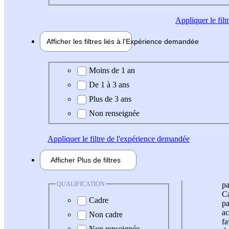
Appliquer
le fil
Afficher les filtres liés à l'
Expérience
demandée
Expérience demandée
Moins de 1 an
De 1 à 3 ans
Plus de 3 ans
Non renseignée
Appliquer
le filtre de l'expérience demandée
Afficher
Plus de
filtres
QUALIFICATION
pa
Ca
Cadre
pa
ac
Non cadre
fa
Non renseignée