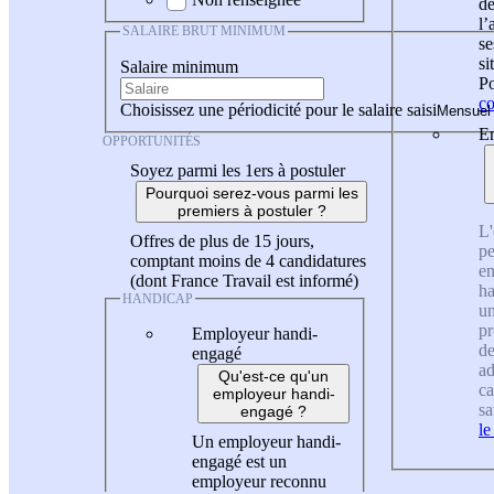
de
l
SALAIRE BRUT MINIMUM
se
si
Salaire minimum
Po
co
Choisissez une périodicité pour le salaire saisi
En
OPPORTUNITÉS
Soyez parmi les 1ers à postuler
Pourquoi serez-vous parmi les
premiers à postuler ?
L'
Offres de plus de 15 jours,
pe
comptant moins de 4 candidatures
en
(dont France Travail est informé)
ha
HANDICAP
un
pr
Employeur handi-
de
engagé
ad
Qu'est-ce qu'un
ca
employeur handi-
sa
engagé ?
le
Un employeur handi-
engagé est un
employeur reconnu