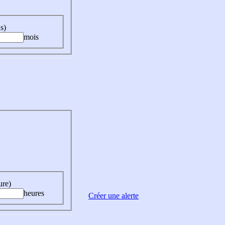
s)
mois
ure)
heures
Créer une alerte