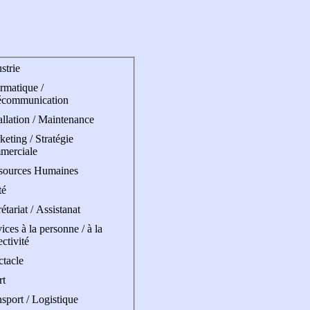
strie
rmatique /
écommunication
allation / Maintenance
eting / Stratégie
merciale
sources Humaines
té
étariat / Assistanat
ices à la personne / à la
ectivité
ctacle
rt
sport / Logistique