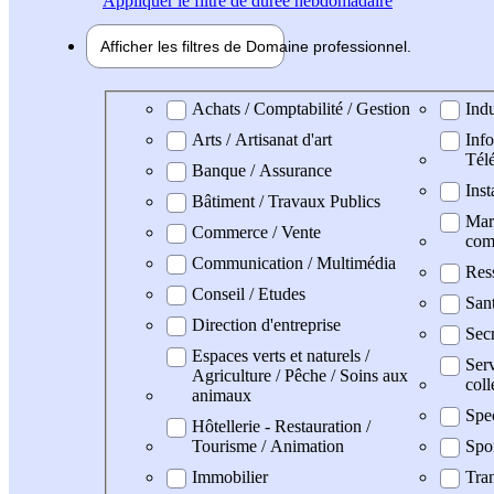
Appliquer
le filtre de durée hebdomadaire
Afficher les filtres de
Domaine pro
fessionnel
Domaine professionel
Achats / Comptabilité / Gestion
Indu
Arts / Artisanat d'art
Info
Tél
Banque / Assurance
Inst
Bâtiment / Travaux Publics
Mark
Commerce / Vente
com
Communication / Multimédia
Res
Conseil / Etudes
San
Direction d'entreprise
Secr
Espaces verts et naturels /
Serv
Agriculture / Pêche / Soins aux
coll
animaux
Spe
Hôtellerie - Restauration /
Tourisme / Animation
Spo
Immobilier
Tran