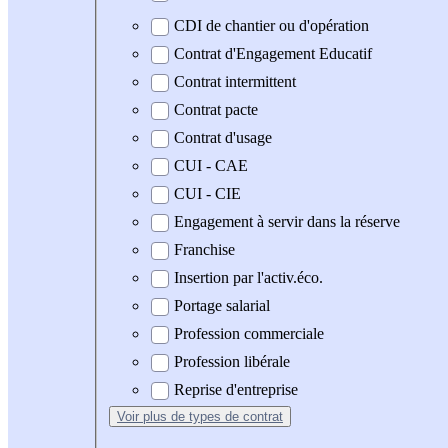
CDI de chantier ou d'opération
Contrat d'Engagement Educatif
Contrat intermittent
Contrat pacte
Contrat d'usage
CUI - CAE
CUI - CIE
Engagement à servir dans la réserve
Franchise
Insertion par l'activ.éco.
Portage salarial
Profession commerciale
Profession libérale
Reprise d'entreprise
Voir plus
de types de contrat