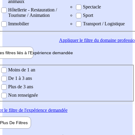
animaux
Spectacle
Hôtellerie - Restauration /
Tourisme / Animation
Sport
Immobilier
Transport / Logistique
Appliquer
le filtre du domaine professi
es filtres liés à l'
Expérience
demandée
ience demandée
Moins de 1 an
De 1 à 3 ans
Plus de 3 ans
Non renseignée
er
le filtre de l'expérience demandée
Plus De
Filtres