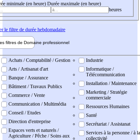
ée minimale (en heure)
Durée maximale (en heure)
heures
er
le filtre de durée hebdomadaire
les filtres de
Domaine pro
fessionnel
ne professionel
Achats / Comptabilité / Gestion
Industrie
Arts / Artisanat d'art
Informatique /
Télécommunication
Banque / Assurance
Installation / Maintenance
Bâtiment / Travaux Publics
Marketing / Stratégie
Commerce / Vente
commerciale
Communication / Multimédia
Ressources Humaines
Conseil / Etudes
Santé
Direction d'entreprise
Secrétariat / Assistanat
Espaces verts et naturels /
Services à la personne / à l
Agriculture / Pêche / Soins aux
collectivité