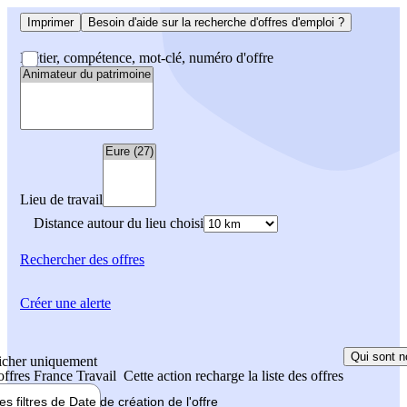
Imprimer
Besoin d'aide sur la recherche d'offres d'emploi ?
Métier, compétence, mot-clé, numéro d'offre
Lieu de travail
Distance autour du lieu choisi
Rechercher
des offres
Créer une alerte
Qui sont n
icher uniquement
 offres France Travail
Cette action recharge la liste des offres
les filtres de
Date de création
de l'offre