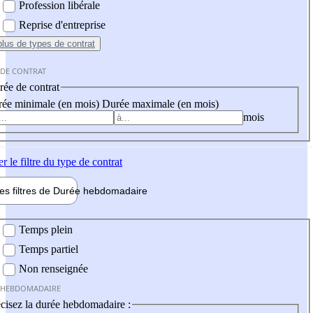
Profession libérale
Reprise d'entreprise
plus
de types de contrat
 DE CONTRAT
ée de contrat
ée minimale (en mois)
Durée maximale (en mois)
mois
er
le filtre du type de contrat
les filtres de
Durée hebdo
madaire
 hebdomadaire
Temps plein
Temps partiel
Non renseignée
 HEBDOMADAIRE
cisez la durée hebdomadaire :