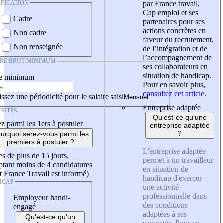
IFICATION
par France travail,
Cap emploi et ses
Cadre
partenaires pour ses
actions concrètes en
Non cadre
faveur du recrutement,
Non renseignée
de l’intégration et de
l’accompagnement de
IRE BRUT MINIMUM
ses collaborateurs en
situation de handicap.
re minimum
Pour en savoir plus,
consultez cet article
.
ssez une périodicité pour le salaire saisi
Entreprise adaptée
NITÉS
Qu'est-ce qu'une
z parmi les 1ers à postuler
entreprise adaptée
?
urquoi serez-vous parmi les
premiers à postuler ?
L'entreprise adaptée
es de plus de 15 jours,
permet à un travailleur
tant moins de 4 candidatures
en situation de
t France Travail est informé)
handicap d'exercer
ICAP
une activité
professionnelle dans
Employeur handi-
des conditions
engagé
adaptées à ses
Qu'est-ce qu'un
capacités. Pour en