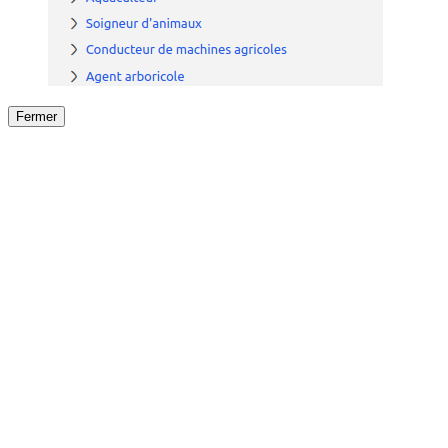
Fermer
Fermer
le détail de l'offre
/
Offre
sur
Offre précéden