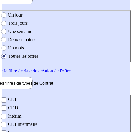
e création de l'offre
Un jour
Trois jours
Une semaine
Deux semaines
Un mois
Toutes les offres
er
le filtre de date de création de l'offre
les filtres de types de
Contrat
de contrat
CDI
CDD
Intérim
CDI Intérimaire