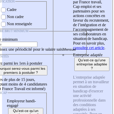
IFICATION
par France travail,
Cap emploi et ses
Cadre
partenaires pour ses
actions concrètes en
Non cadre
faveur du recrutement,
Non renseignée
de l’intégration et de
l’accompagnement de
IRE BRUT MINIMUM
ses collaborateurs en
situation de handicap.
re minimum
Pour en savoir plus,
consultez cet article
.
ssez une périodicité pour le salaire saisi
Entreprise adaptée
NITÉS
Qu'est-ce qu'une
z parmi les 1ers à postuler
entreprise adaptée
?
urquoi serez-vous parmi les
premiers à postuler ?
L'entreprise adaptée
es de plus de 15 jours,
permet à un travailleur
tant moins de 4 candidatures
en situation de
t France Travail est informé)
handicap d'exercer
ICAP
une activité
professionnelle dans
Employeur handi-
des conditions
engagé
adaptées à ses
Qu'est-ce qu'un
capacités. Pour en