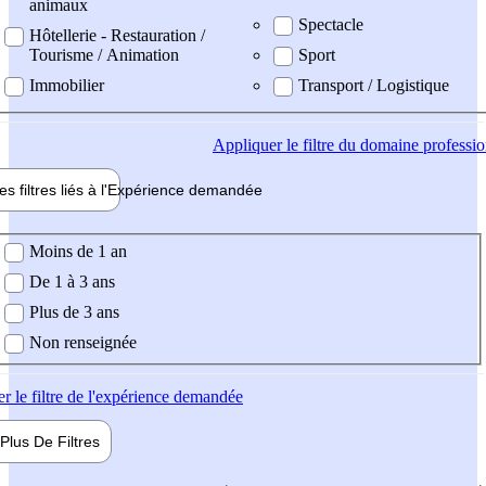
animaux
Spectacle
Hôtellerie - Restauration /
Tourisme / Animation
Sport
Immobilier
Transport / Logistique
Appliquer
le filtre du domaine professi
es filtres liés à l'
Expérience
demandée
ience demandée
Moins de 1 an
De 1 à 3 ans
Plus de 3 ans
Non renseignée
er
le filtre de l'expérience demandée
Plus De
Filtres