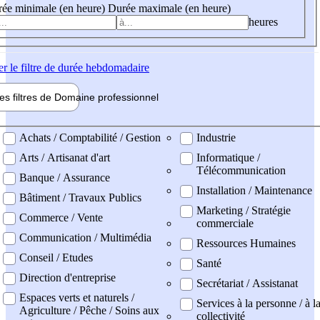
ée minimale (en heure)
Durée maximale (en heure)
heures
er
le filtre de durée hebdomadaire
les filtres de
Domaine pro
fessionnel
ne professionel
Achats / Comptabilité / Gestion
Industrie
Arts / Artisanat d'art
Informatique /
Télécommunication
Banque / Assurance
Installation / Maintenance
Bâtiment / Travaux Publics
Marketing / Stratégie
Commerce / Vente
commerciale
Communication / Multimédia
Ressources Humaines
Conseil / Etudes
Santé
Direction d'entreprise
Secrétariat / Assistanat
Espaces verts et naturels /
Services à la personne / à l
Agriculture / Pêche / Soins aux
collectivité