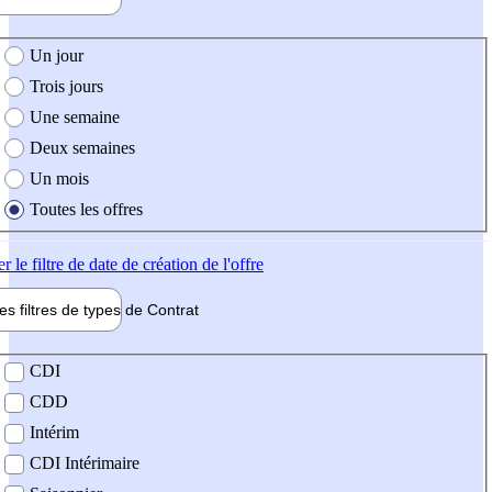
e création de l'offre
Un jour
Trois jours
Une semaine
Deux semaines
Un mois
Toutes les offres
er
le filtre de date de création de l'offre
les filtres de types de
Contrat
de contrat
CDI
CDD
Intérim
CDI Intérimaire