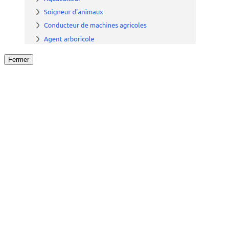
Fermer
Fermer
le détail de l'offre
/
Offre
sur
Offre précéden