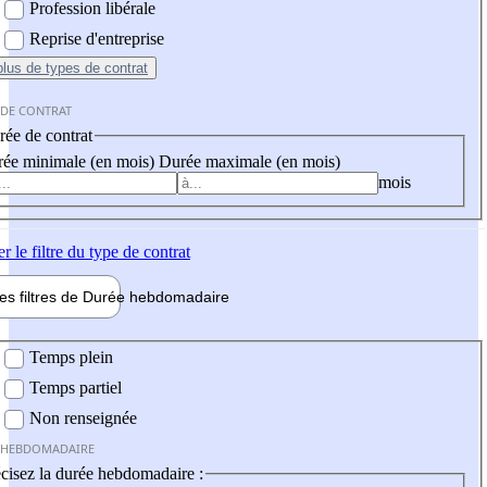
Profession libérale
Reprise d'entreprise
plus
de types de contrat
 DE CONTRAT
ée de contrat
ée minimale (en mois)
Durée maximale (en mois)
mois
er
le filtre du type de contrat
les filtres de
Durée hebdo
madaire
 hebdomadaire
Temps plein
Temps partiel
Non renseignée
 HEBDOMADAIRE
cisez la durée hebdomadaire :