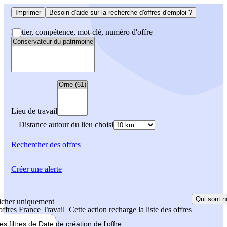
Imprimer
Besoin d'aide sur la recherche d'offres d'emploi ?
Métier, compétence, mot-clé, numéro d'offre
Lieu de travail
Distance autour du lieu choisi
Rechercher
des offres
Créer une alerte
Qui sont n
icher uniquement
 offres France Travail
Cette action recharge la liste des offres
les filtres de
Date de création
de l'offre