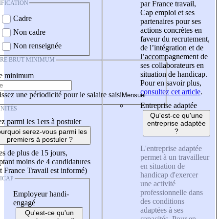
IFICATION
par France travail,
Cap emploi et ses
Cadre
partenaires pour ses
actions concrètes en
Non cadre
faveur du recrutement,
Non renseignée
de l’intégration et de
l’accompagnement de
IRE BRUT MINIMUM
ses collaborateurs en
situation de handicap.
re minimum
Pour en savoir plus,
consultez cet article
.
ssez une périodicité pour le salaire saisi
Entreprise adaptée
NITÉS
Qu'est-ce qu'une
z parmi les 1ers à postuler
entreprise adaptée
?
urquoi serez-vous parmi les
premiers à postuler ?
L'entreprise adaptée
es de plus de 15 jours,
permet à un travailleur
tant moins de 4 candidatures
en situation de
t France Travail est informé)
handicap d'exercer
ICAP
une activité
professionnelle dans
Employeur handi-
des conditions
engagé
adaptées à ses
Qu'est-ce qu'un
capacités. Pour en