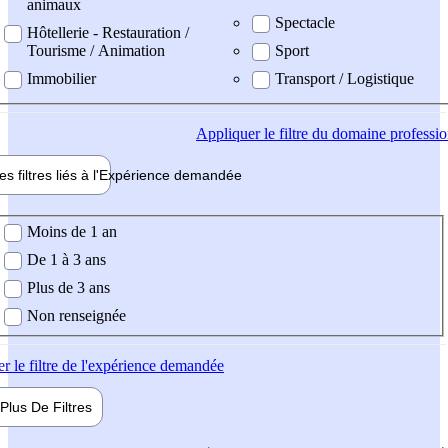
animaux
Spectacle
Hôtellerie - Restauration /
Tourisme / Animation
Sport
Immobilier
Transport / Logistique
Appliquer
le filtre du domaine professi
es filtres liés à l'
Expérience
demandée
ience demandée
Moins de 1 an
De 1 à 3 ans
Plus de 3 ans
Non renseignée
er
le filtre de l'expérience demandée
Plus De
Filtres