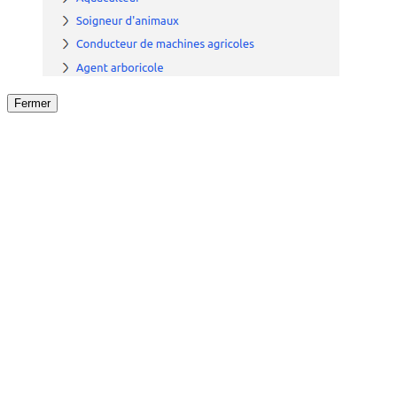
Fermer
Fermer
le détail de l'offre
/
Offre
sur
Offre précéden