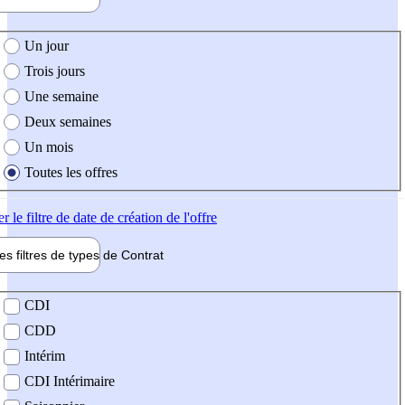
e création de l'offre
Un jour
Trois jours
Une semaine
Deux semaines
Un mois
Toutes les offres
er
le filtre de date de création de l'offre
les filtres de types de
Contrat
de contrat
CDI
CDD
Intérim
CDI Intérimaire