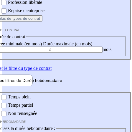
Profession libérale
Reprise d'entreprise
plus
de types de contrat
 DE CONTRAT
ée de contrat
ée minimale (en mois)
Durée maximale (en mois)
mois
er
le filtre du type de contrat
les filtres de
Durée hebdo
madaire
 hebdomadaire
Temps plein
Temps partiel
Non renseignée
 HEBDOMADAIRE
cisez la durée hebdomadaire :