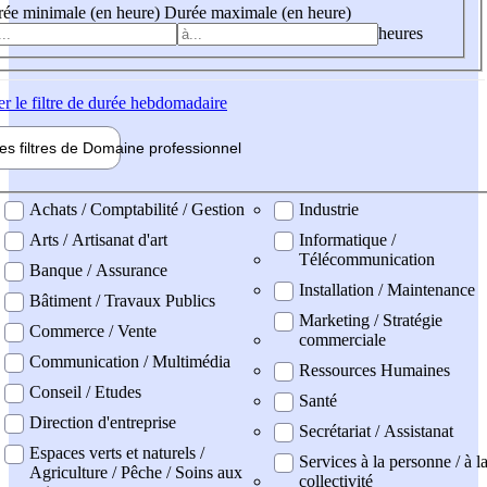
ée minimale (en heure)
Durée maximale (en heure)
heures
er
le filtre de durée hebdomadaire
les filtres de
Domaine pro
fessionnel
ne professionel
Achats / Comptabilité / Gestion
Industrie
Arts / Artisanat d'art
Informatique /
Télécommunication
Banque / Assurance
Installation / Maintenance
Bâtiment / Travaux Publics
Marketing / Stratégie
Commerce / Vente
commerciale
Communication / Multimédia
Ressources Humaines
Conseil / Etudes
Santé
Direction d'entreprise
Secrétariat / Assistanat
Espaces verts et naturels /
Services à la personne / à l
Agriculture / Pêche / Soins aux
collectivité