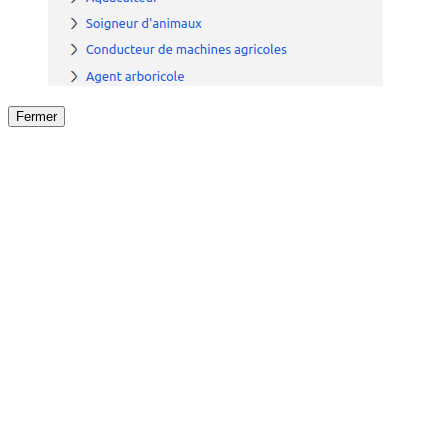
Fermer
Fermer
le détail de l'offre
/
Offre
sur
Offre précéden