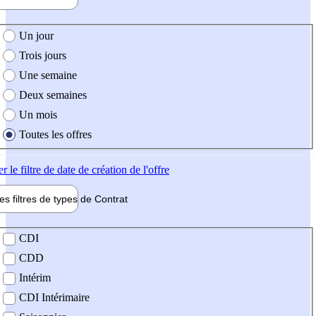
e création de l'offre
Un jour
Trois jours
Une semaine
Deux semaines
Un mois
Toutes les offres
er
le filtre de date de création de l'offre
les filtres de types de
Contrat
de contrat
CDI
CDD
Intérim
CDI Intérimaire