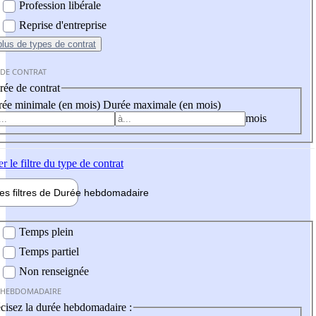
Profession libérale
Reprise d'entreprise
plus
de types de contrat
 DE CONTRAT
ée de contrat
ée minimale (en mois)
Durée maximale (en mois)
mois
er
le filtre du type de contrat
les filtres de
Durée hebdo
madaire
 hebdomadaire
Temps plein
Temps partiel
Non renseignée
 HEBDOMADAIRE
cisez la durée hebdomadaire :