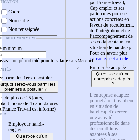
IFICATION
par France travail,
Cap emploi et ses
Cadre
partenaires pour ses
actions concrètes en
Non cadre
faveur du recrutement,
Non renseignée
de l’intégration et de
l’accompagnement de
IRE BRUT MINIMUM
ses collaborateurs en
situation de handicap.
re minimum
Pour en savoir plus,
consultez cet article
.
ssez une périodicité pour le salaire saisi
Entreprise adaptée
NITÉS
Qu'est-ce qu'une
z parmi les 1ers à postuler
entreprise adaptée
?
urquoi serez-vous parmi les
premiers à postuler ?
L'entreprise adaptée
es de plus de 15 jours,
permet à un travailleur
tant moins de 4 candidatures
en situation de
t France Travail est informé)
handicap d'exercer
ICAP
une activité
professionnelle dans
Employeur handi-
des conditions
engagé
adaptées à ses
Qu'est-ce qu'un
capacités. Pour en