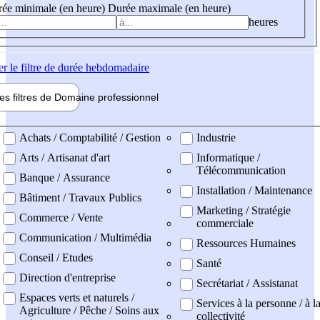
ée minimale (en heure)
Durée maximale (en heure)
heures
er
le filtre de durée hebdomadaire
les filtres de
Domaine pro
fessionnel
ne professionel
Achats / Comptabilité / Gestion
Industrie
Arts / Artisanat d'art
Informatique /
Télécommunication
Banque / Assurance
Installation / Maintenance
Bâtiment / Travaux Publics
Marketing / Stratégie
Commerce / Vente
commerciale
Communication / Multimédia
Ressources Humaines
Conseil / Etudes
Santé
Direction d'entreprise
Secrétariat / Assistanat
Espaces verts et naturels /
Services à la personne / à l
Agriculture / Pêche / Soins aux
collectivité