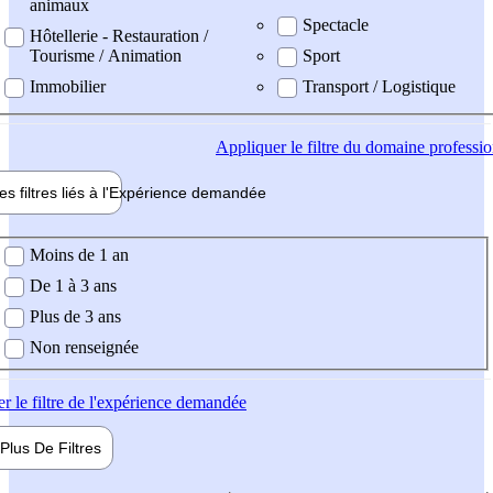
animaux
Spectacle
Hôtellerie - Restauration /
Tourisme / Animation
Sport
Immobilier
Transport / Logistique
Appliquer
le filtre du domaine professi
es filtres liés à l'
Expérience
demandée
ience demandée
Moins de 1 an
De 1 à 3 ans
Plus de 3 ans
Non renseignée
er
le filtre de l'expérience demandée
Plus De
Filtres