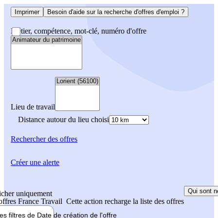
Imprimer
Besoin d'aide sur la recherche d'offres d'emploi ?
Métier, compétence, mot-clé, numéro d'offre
Lieu de travail
Distance autour du lieu choisi
Rechercher
des offres
Créer une alerte
Qui sont n
icher uniquement
 offres France Travail
Cette action recharge la liste des offres
les filtres de
Date de création
de l'offre