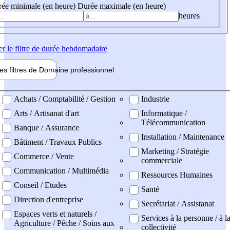
ée minimale (en heure)
Durée maximale (en heure)
heures
er
le filtre de durée hebdomadaire
les filtres de
Domaine pro
fessionnel
ne professionel
Achats / Comptabilité / Gestion
Industrie
Arts / Artisanat d'art
Informatique /
Télécommunication
Banque / Assurance
Installation / Maintenance
Bâtiment / Travaux Publics
Marketing / Stratégie
Commerce / Vente
commerciale
Communication / Multimédia
Ressources Humaines
Conseil / Etudes
Santé
Direction d'entreprise
Secrétariat / Assistanat
Espaces verts et naturels /
Services à la personne / à l
Agriculture / Pêche / Soins aux
collectivité