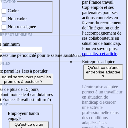
IFICATION
par France travail,
Cap emploi et ses
Cadre
partenaires pour ses
actions concrètes en
Non cadre
faveur du recrutement,
Non renseignée
de l’intégration et de
l’accompagnement de
IRE BRUT MINIMUM
ses collaborateurs en
situation de handicap.
re minimum
Pour en savoir plus,
consultez cet article
.
ssez une périodicité pour le salaire saisi
Entreprise adaptée
NITÉS
Qu'est-ce qu'une
z parmi les 1ers à postuler
entreprise adaptée
?
urquoi serez-vous parmi les
premiers à postuler ?
L'entreprise adaptée
es de plus de 15 jours,
permet à un travailleur
tant moins de 4 candidatures
en situation de
t France Travail est informé)
handicap d'exercer
ICAP
une activité
professionnelle dans
Employeur handi-
des conditions
engagé
adaptées à ses
Qu'est-ce qu'un
capacités. Pour en