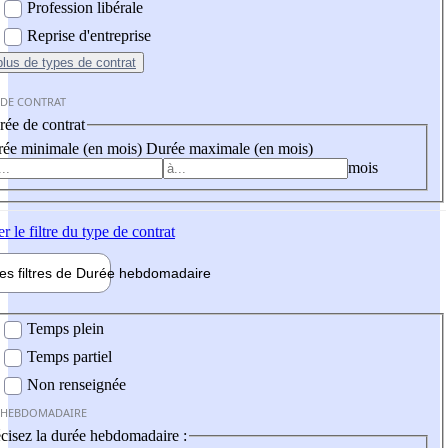
Profession libérale
Reprise d'entreprise
plus
de types de contrat
 DE CONTRAT
ée de contrat
ée minimale (en mois)
Durée maximale (en mois)
mois
er
le filtre du type de contrat
les filtres de
Durée hebdo
madaire
 hebdomadaire
Temps plein
Temps partiel
Non renseignée
 HEBDOMADAIRE
cisez la durée hebdomadaire :