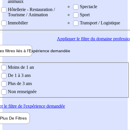
animaux
Spectacle
Hôtellerie - Restauration /
Tourisme / Animation
Sport
Immobilier
Transport / Logistique
Appliquer
le filtre du domaine professi
es filtres liés à l'
Expérience
demandée
ience demandée
Moins de 1 an
De 1 à 3 ans
Plus de 3 ans
Non renseignée
er
le filtre de l'expérience demandée
Plus De
Filtres