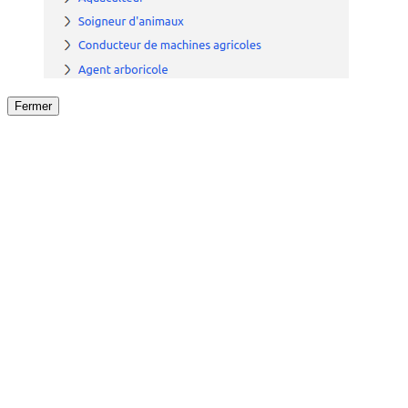
Fermer
Fermer
le détail de l'offre
/
Offre
sur
Offre précéden