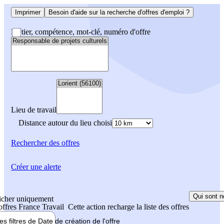
Imprimer
Besoin d'aide sur la recherche d'offres d'emploi ?
Métier, compétence, mot-clé, numéro d'offre
Lieu de travail
Distance autour du lieu choisi
Rechercher
des offres
Créer une alerte
Qui sont n
icher uniquement
 offres France Travail
Cette action recharge la liste des offres
les filtres de
Date de création
de l'offre