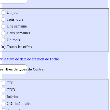
e création de l'offre
Un jour
Trois jours
Une semaine
Deux semaines
Un mois
Toutes les offres
er
le filtre de date de création de l'offre
les filtres de types de
Contrat
de contrat
CDI
CDD
Intérim
CDI Intérimaire