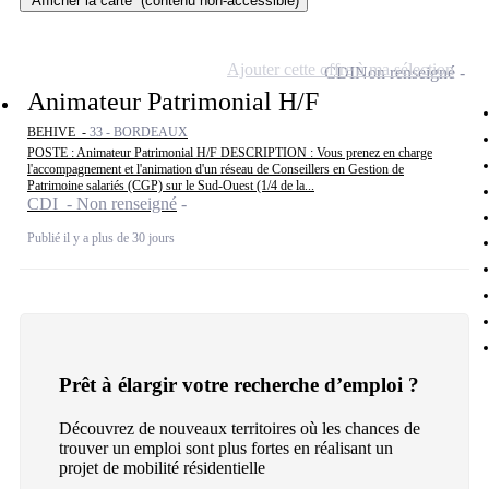
Afficher la carte
(contenu non-accessible)
Ajouter cette offre à ma sélection
CDI
Non renseigné
Animateur Patrimonial H/F
BEHIVE -
33 - BORDEAUX
POSTE : Animateur Patrimonial H/F DESCRIPTION : Vous prenez en charge
l'accompagnement et l'animation d'un réseau de Conseillers en Gestion de
Patrimoine salariés (CGP) sur le Sud-Ouest (1/4 de la...
CDI - Non renseigné
Publié il y a plus de 30 jours
Prêt à élargir votre recherche d’emploi ?
Découvrez de nouveaux territoires où les chances de
trouver un emploi sont plus fortes en réalisant un
projet de mobilité résidentielle