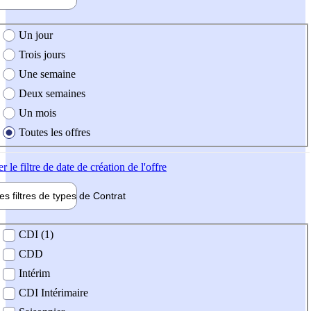
e création de l'offre
Un jour
Trois jours
Une semaine
Deux semaines
Un mois
Toutes les offres
er
le filtre de date de création de l'offre
les filtres de types de
Contrat
de contrat
CDI (1)
CDD
Intérim
CDI Intérimaire