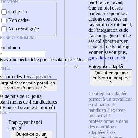
IFICATION
par France travail,
Cap emploi et ses
Cadre (1)
partenaires pour ses
actions concrètes en
Non cadre
faveur du recrutement,
Non renseignée
de l’intégration et de
l’accompagnement de
IRE BRUT MINIMUM
ses collaborateurs en
situation de handicap.
re minimum
Pour en savoir plus,
consultez cet article
.
ssez une périodicité pour le salaire saisi
Entreprise adaptée
NITÉS
Qu'est-ce qu'une
z parmi les 1ers à postuler
entreprise adaptée
?
urquoi serez-vous parmi les
premiers à postuler ?
L'entreprise adaptée
es de plus de 15 jours,
permet à un travailleur
tant moins de 4 candidatures
en situation de
t France Travail est informé)
handicap d'exercer
ICAP
une activité
professionnelle dans
Employeur handi-
des conditions
engagé
adaptées à ses
Qu'est-ce qu'un
capacités. Pour en