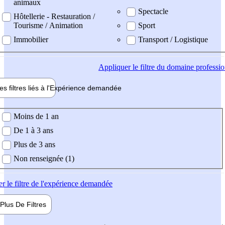
animaux
Spectacle
Hôtellerie - Restauration /
Tourisme / Animation
Sport
Immobilier
Transport / Logistique
Appliquer
le filtre du domaine professi
es filtres liés à l'
Expérience
demandée
ience demandée
Moins de 1 an
De 1 à 3 ans
Plus de 3 ans
Non renseignée (1)
er
le filtre de l'expérience demandée
Plus De
Filtres