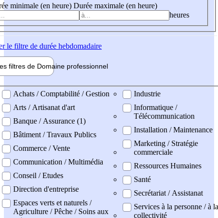
ée minimale (en heure)
Durée maximale (en heure)
heures
er
le filtre de durée hebdomadaire
les filtres de
Domaine pro
fessionnel
ne professionel
Achats / Comptabilité / Gestion
Industrie
Arts / Artisanat d'art
Informatique /
Télécommunication
Banque / Assurance (1)
Installation / Maintenance
Bâtiment / Travaux Publics
Marketing / Stratégie
Commerce / Vente
commerciale
Communication / Multimédia
Ressources Humaines
Conseil / Etudes
Santé
Direction d'entreprise
Secrétariat / Assistanat
Espaces verts et naturels /
Services à la personne / à l
Agriculture / Pêche / Soins aux
collectivité