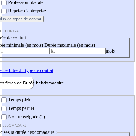
Profession libérale
Reprise d'entreprise
plus
de types de contrat
 DE CONTRAT
ée de contrat
ée minimale (en mois)
Durée maximale (en mois)
mois
er
le filtre du type de contrat
les filtres de
Durée hebdo
madaire
 hebdomadaire
Temps plein
Temps partiel
Non renseignée (1)
 HEBDOMADAIRE
cisez la durée hebdomadaire :