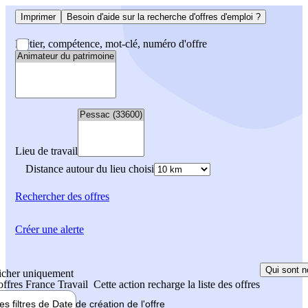
Imprimer
Besoin d'aide sur la recherche d'offres d'emploi ?
Métier, compétence, mot-clé, numéro d'offre
Lieu de travail
Distance autour du lieu choisi
Rechercher
des offres
Créer une alerte
Qui sont n
icher uniquement
 offres France Travail
Cette action recharge la liste des offres
les filtres de
Date de création
de l'offre