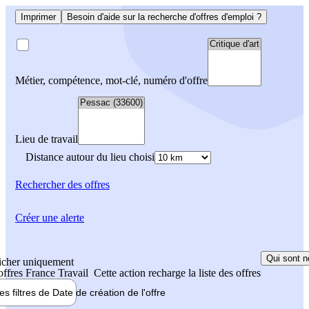
Imprimer
Besoin d'aide sur la recherche d'offres d'emploi ?
Métier, compétence, mot-clé, numéro d'offre
Lieu de travail
Distance autour du lieu choisi
Rechercher
des offres
Créer une alerte
Qui sont n
icher uniquement
 offres France Travail
Cette action recharge la liste des offres
les filtres de
Date de création
de l'offre