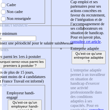
Cap emploi et ses
Cadre
partenaires pour ses
actions concrètes en
Non cadre
faveur du recrutement,
Non renseignée
de l’intégration et de
l’accompagnement de
IRE BRUT MINIMUM
ses collaborateurs en
situation de handicap.
re minimum
Pour en savoir plus,
consultez cet article
.
ssez une périodicité pour le salaire saisi
Entreprise adaptée
NITÉS
Qu'est-ce qu'une
z parmi les 1ers à postuler
entreprise adaptée
?
urquoi serez-vous parmi les
premiers à postuler ?
L'entreprise adaptée
es de plus de 15 jours,
permet à un travailleur
tant moins de 4 candidatures
en situation de
t France Travail est informé)
handicap d'exercer
ICAP
une activité
professionnelle dans
Employeur handi-
des conditions
engagé
adaptées à ses
Qu'est-ce qu'un
capacités. Pour en
employeur handi-
savoir plus,
consultez