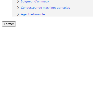
Fermer
Fermer
le détail de l'offre
/
Offre
sur
Offre précéden