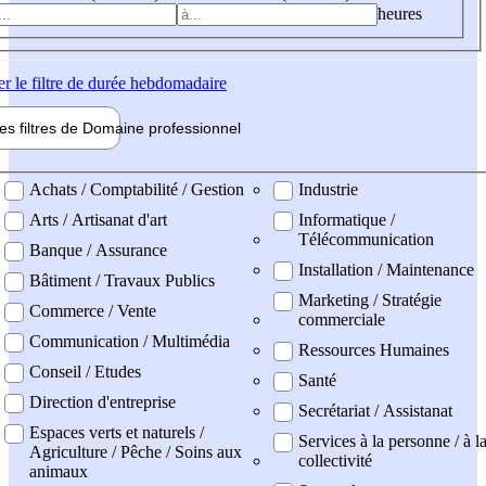
heures
er
le filtre de durée hebdomadaire
les filtres de
Domaine pro
fessionnel
ne professionel
Achats / Comptabilité / Gestion
Industrie
Arts / Artisanat d'art
Informatique /
Télécommunication
Banque / Assurance
Installation / Maintenance
Bâtiment / Travaux Publics
Marketing / Stratégie
Commerce / Vente
commerciale
Communication / Multimédia
Ressources Humaines
Conseil / Etudes
Santé
Direction d'entreprise
Secrétariat / Assistanat
Espaces verts et naturels /
Services à la personne / à l
Agriculture / Pêche / Soins aux
collectivité
animaux