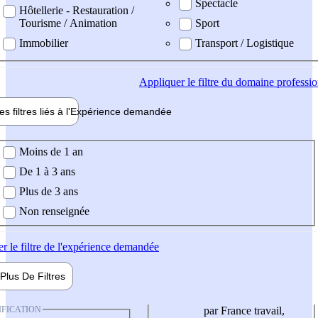
Spectacle
Hôtellerie - Restauration /
Tourisme / Animation
Sport
Immobilier
Transport / Logistique
Appliquer
le filtre du domaine professi
es filtres liés à l'
Expérience
demandée
ience demandée
Moins de 1 an
De 1 à 3 ans
Plus de 3 ans
Non renseignée
er
le filtre de l'expérience demandée
Plus De
Filtres
IFICATION
par France travail,