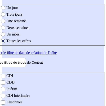
e création de l'offre
Un jour
Trois jours
Une semaine
Deux semaines
Un mois
Toutes les offres
er
le filtre de date de création de l'offre
les filtres de types de
Contrat
de contrat
CDI
CDD
Intérim
CDI Intérimaire
Saisonnier