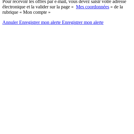
Pour recevoir les offres par e-mail, vous devez saisir votre adresse
électronique et la valider sur la page «
Mes coordonnées
» de la
rubrique « Mon compte »
Annuler
Enregistrer mon alerte
Enregistrer
mon alerte