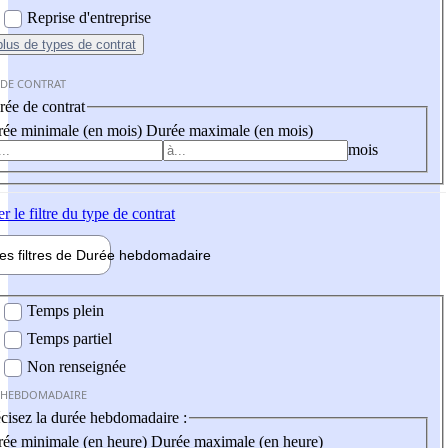
Reprise d'entreprise
plus
de types de contrat
 DE CONTRAT
ée de contrat
ée minimale (en mois)
Durée maximale (en mois)
mois
er
le filtre du type de contrat
les filtres de
Durée hebdo
madaire
 hebdomadaire
Temps plein
Temps partiel
Non renseignée
 HEBDOMADAIRE
cisez la durée hebdomadaire :
ée minimale (en heure)
Durée maximale (en heure)