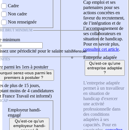
Cap emploi et ses
Cadre
partenaires pour ses
actions concrètes en
Non cadre
faveur du recrutement,
Non renseignée
de l’intégration et de
l’accompagnement de
IRE BRUT MINIMUM
ses collaborateurs en
situation de handicap.
re minimum
Pour en savoir plus,
consultez cet article
.
ssez une périodicité pour le salaire saisi
Entreprise adaptée
NITÉS
Qu'est-ce qu'une
z parmi les 1ers à postuler
entreprise adaptée
?
urquoi serez-vous parmi les
premiers à postuler ?
L'entreprise adaptée
es de plus de 15 jours,
permet à un travailleur
tant moins de 4 candidatures
en situation de
t France Travail est informé)
handicap d'exercer
ICAP
une activité
professionnelle dans
Employeur handi-
des conditions
engagé
adaptées à ses
Qu'est-ce qu'un
capacités. Pour en
employeur handi-
savoir plus,
consultez