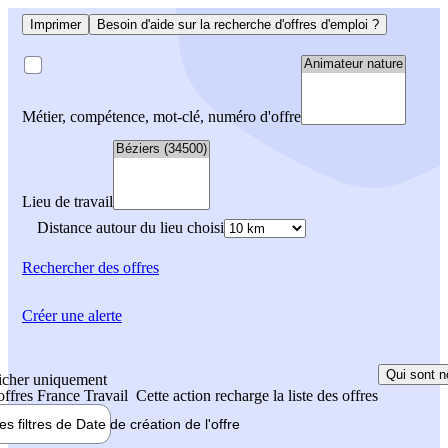
Imprimer
Besoin d'aide sur la recherche d'offres d'emploi ?
Métier, compétence, mot-clé, numéro d'offre
Lieu de travail
Distance autour du lieu choisi
Rechercher
des offres
Créer une alerte
Qui sont n
icher uniquement
 offres France Travail
Cette action recharge la liste des offres
les filtres de
Date de création
de l'offre