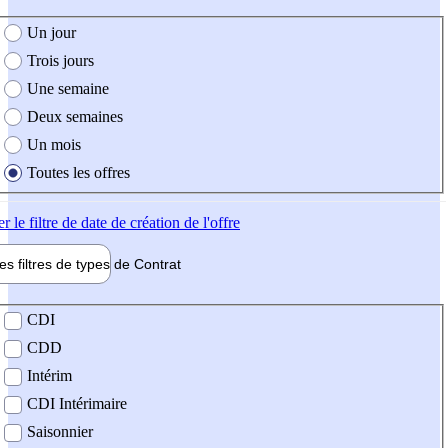
e création de l'offre
Un jour
Trois jours
Une semaine
Deux semaines
Un mois
Toutes les offres
er
le filtre de date de création de l'offre
les filtres de types de
Contrat
de contrat
CDI
CDD
Intérim
CDI Intérimaire
Saisonnier