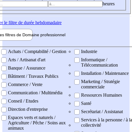
heures
er
le filtre de durée hebdomadaire
les filtres de
Domaine pro
fessionnel
ne professionel
Achats / Comptabilité / Gestion
Industrie
Arts / Artisanat d'art
Informatique /
Télécommunication
Banque / Assurance
Installation / Maintenance
Bâtiment / Travaux Publics
Marketing / Stratégie
Commerce / Vente
commerciale
Communication / Multimédia
Ressources Humaines
Conseil / Etudes
Santé
Direction d'entreprise
Secrétariat / Assistanat
Espaces verts et naturels /
Services à la personne / à l
Agriculture / Pêche / Soins aux
collectivité
animaux