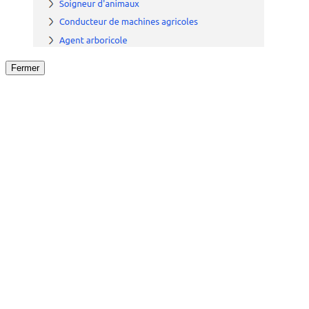
Fermer
Fermer
le détail de l'offre
/
Offre
sur
Offre précéden