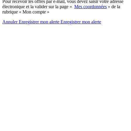
Pour recevoir les offres par e-mail, vous devez saisir votre adresse
électronique et la valider sur la page «
Mes coordonnées
» de la
rubrique « Mon compte »
Annuler
Enregistrer mon alerte
Enregistrer
mon alerte