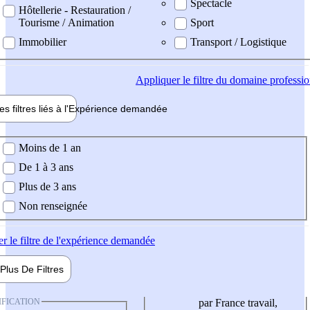
Spectacle
Hôtellerie - Restauration /
Tourisme / Animation
Sport
Immobilier
Transport / Logistique
Appliquer
le filtre du domaine professi
es filtres liés à l'
Expérience
demandée
ience demandée
Moins de 1 an
De 1 à 3 ans
Plus de 3 ans
Non renseignée
er
le filtre de l'expérience demandée
Plus De
Filtres
IFICATION
par France travail,